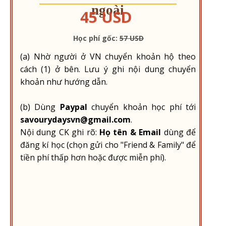
ngoài
45 USD
Học phí gốc:
57 USD
(a) Nhờ người ở VN chuyển khoản hộ theo
cách (1) ở bên. Lưu ý ghi nội dung chuyển
khoản như hướng dẫn.
(b) Dùng
Paypal
chuyển khoản học phí tới
savourydaysvn@gmail.com
.
Nội dung CK ghi rõ:
Họ tên & Email
dùng để
đăng kí học (chọn gửi cho "Friend & Family" để
tiền phí thấp hơn hoặc được miễn phí).