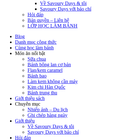
Về Savoury Days & tôi
Savoury Days với báo chí
Hỏi đáp
Bản quyền – Liên hệ
LỚP HỌC LÀM BÁNH
Blog
Danh mục công thức
Cùng học làm bánh
Món ăn nổi bật
Sữa chua
Bánh bông lan cơ bản
Flan/kem caramel
Bánh bao
Làm kem không cần máy
Kim chi Hàn Quốc
Bánh trung thu
Giới thiệu sách
Chuyên mục
Nhiếp ảnh – Du lịch
Ghi chép hàng ngày
Giới thiệu
Về Savoury Days & tôi
Savoury Days với báo chí
Hỏi đáp