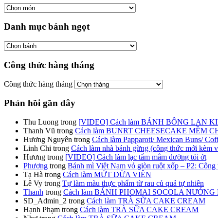
Danh mục bánh ngọt
Công thức hàng tháng
Công thức hàng tháng
Phản hồi gần đây
Thu Luong
trong
[VIDEO] Cách làm BÁNH BÔNG LAN K
Thanh Vũ
trong
Cách làm BUNRT CHEESECAKE MỀM 
Hương Nguyên
trong
Cách làm Papparoti/ Mexican Buns/ Cof
Linh Chi
trong
Cách làm nhà bánh gừng (công thức mới kèm v
Hương
trong
[VIDEO] Cách làm lạc tẩm mắm đường tỏi ớt
Phương
trong
Bánh mì Việt Nam vỏ giòn ruột xốp – P2: Công t
Tạ Hà
trong
Cách làm MỨT DỪA VIÊN
Lê Vy
trong
Tự làm màu thực phẩm từ rau củ quả tự nhiên
Thanh
trong
Cách làm BÁNH PHOMAI SOCOLA NƯỚNG MỀM (
SD_Admin_2
trong
Cách làm TRÀ SỮA CAKE CREAM
Hạnh Phạm
trong
Cách làm TRÀ SỮA CAKE CREAM