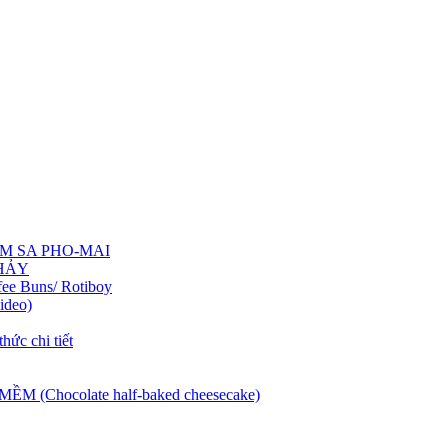
IM SA PHO-MAI
CHẢY
fee Buns/ Rotiboy
ideo)
hức chi tiết
Chocolate half-baked cheesecake)