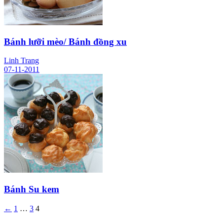
Bánh lưỡi mèo/ Bánh đồng xu
Linh Trang
07-11-2011
Bánh Su kem
←
1
…
3
4