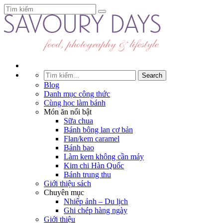
Blog
Danh mục công thức
Cùng học làm bánh
Món ăn nổi bật
Sữa chua
Bánh bông lan cơ bản
Flan/kem caramel
Bánh bao
Làm kem không cần máy
Kim chi Hàn Quốc
Bánh trung thu
Giới thiệu sách
Chuyên mục
Nhiếp ảnh – Du lịch
Ghi chép hàng ngày
Giới thiệu