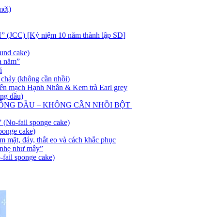
mới)
C) [Kỷ niệm 10 năm thành lập SD]
und cake)
a năm”
i
chảy (không cần nhồi)
 mạch Hạnh Nhân & Kem trà Earl grey
ông dầu)
HÔNG DẦU – KHÔNG CẦN NHỒI BỘT
 (No-fail sponge cake)
sponge cake)
 mặt, đáy, thắt eo và cách khắc phục
 nhẹ như mây”
-fail sponge cake)