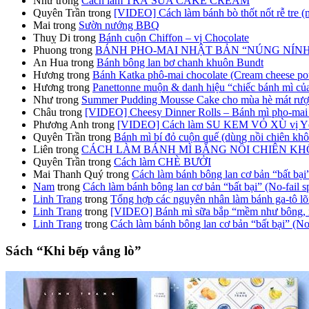
Như
trong
Cách làm TRÀ SỮA CAKE CREAM
Quyên Trần
trong
[VIDEO] Cách làm bánh bò thốt nốt rễ tre (
Mai
trong
Sườn nướng BBQ
Thuỵ Di
trong
Bánh cuộn Chiffon – vị Chocolate
Phuong
trong
BÁNH PHO-MAI NHẬT BẢN “NÚNG NÍNH” (JC
An Hua
trong
Bánh bông lan bơ chanh khuôn Bundt
Hương
trong
Bánh Katka phô-mai chocolate (Cream cheese po
Hương
trong
Panettonne muộn & danh hiệu “chiếc bánh mì củ
Như
trong
Summer Pudding Mousse Cake cho mùa hè mát rượ
Châu
trong
[VIDEO] Cheesy Dinner Rolls – Bánh mì pho-mai 
Phương Anh
trong
[VIDEO] Cách làm SU KEM VỎ XÙ vị Yến
Quyên Trần
trong
Bánh mì bí đỏ cuộn quế (dùng nồi chiên kh
Liên
trong
CÁCH LÀM BÁNH MÌ BẰNG NỒI CHIÊN K
Quyên Trần
trong
Cách làm CHÈ BƯỞI
Mai Thanh Quý
trong
Cách làm bánh bông lan cơ bản “bất bại”
Nam
trong
Cách làm bánh bông lan cơ bản “bất bại” (No-fail 
Linh Trang
trong
Tổng hợp các nguyên nhân làm bánh ga-tô lõm
Linh Trang
trong
[VIDEO] Bánh mì sữa bắp “mềm như bông,
Linh Trang
trong
Cách làm bánh bông lan cơ bản “bất bại” (No
Sách “Khi bếp vắng lò”