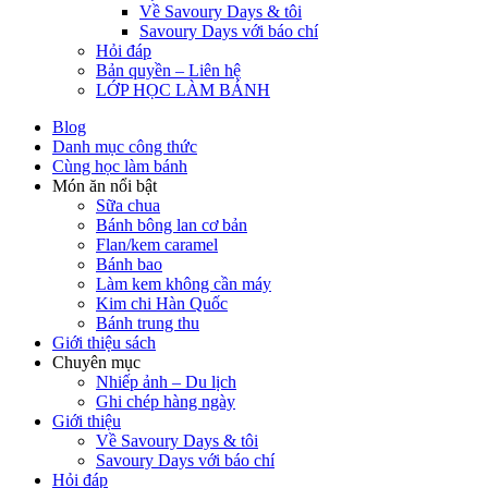
Về Savoury Days & tôi
Savoury Days với báo chí
Hỏi đáp
Bản quyền – Liên hệ
LỚP HỌC LÀM BÁNH
Blog
Danh mục công thức
Cùng học làm bánh
Món ăn nổi bật
Sữa chua
Bánh bông lan cơ bản
Flan/kem caramel
Bánh bao
Làm kem không cần máy
Kim chi Hàn Quốc
Bánh trung thu
Giới thiệu sách
Chuyên mục
Nhiếp ảnh – Du lịch
Ghi chép hàng ngày
Giới thiệu
Về Savoury Days & tôi
Savoury Days với báo chí
Hỏi đáp