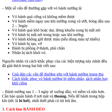
– Một số vấn đề thường gặp với vỏ bánh nướng là:
Vỏ bánh quá cứng và không mềm được
Vỏ bánh mềm ngay sau khi nướng xong và ướt, bóng dầu sau
2 – 3ngày
Vỏ bánh quá khô hoặc dai, đóng khuôn xong bị mất nét
Vỏ bánh bị mất nét trong hoặc sau khi nướng
Vỏ bánh không giữ được màu (nếu dùng màu tự nhiên)
Vỏ bánh bị rạn, vỡ
Bánh bị phồng ở thành, phù chân
Nhân bị tách khỏi vỏ.
Nguyên nhân và cách khắc phục của các hiện tượng này mình đều
đã giải thích trong hai bài viết sau:
Giải đáp các vấn đề thường gặp với bánh nướng trung thu
Cách khắc phục vỏ bánh nướng bị mềm nhão, tách nhân hay
khô cứng
– Bánh nướng sau 1 – 3 ngày sẽ xuống dầu, vỏ mềm và nâu hơn.
Cần bảo quản bánh ở nơi mát và
thoáng.
Nếu để bánh trong hộp
kín (tức là
bí hơi
), nhất thiết phải có túi hút ẩm.
3.
Cách làm BÁNH DẺO