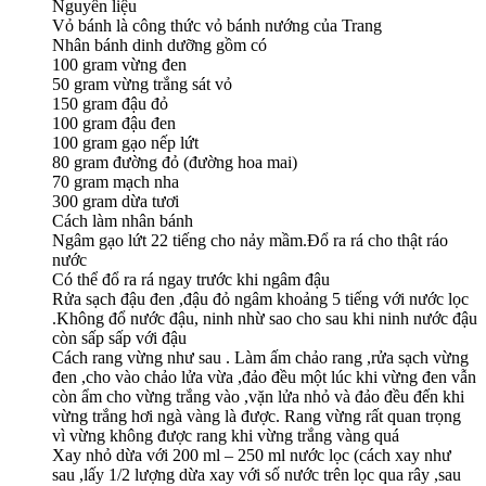
Nguyên liệu
Vỏ bánh là công thức vỏ bánh nướng của Trang
Nhân bánh dinh dưỡng gồm có
100 gram vừng đen
50 gram vừng trắng sát vỏ
150 gram đậu đỏ
100 gram đậu đen
100 gram gạo nếp lứt
80 gram đường đỏ (đường hoa mai)
70 gram mạch nha
300 gram dừa tươi
Cách làm nhân bánh
Ngâm gạo lứt 22 tiếng cho nảy mầm.Đổ ra rá cho thật ráo
nước
Có thể đổ ra rá ngay trước khi ngâm đậu
Rửa sạch đậu đen ,đậu đỏ ngâm khoảng 5 tiếng với nước lọc
.Không đổ nước đậu, ninh nhừ sao cho sau khi ninh nước đậu
còn sấp sấp với đậu
Cách rang vừng như sau . Làm ấm chảo rang ,rửa sạch vừng
đen ,cho vào chảo lửa vừa ,đảo đều một lúc khi vừng đen vẫn
còn ẩm cho vừng trắng vào ,vặn lửa nhỏ và đảo đều đến khi
vừng trắng hơi ngà vàng là được. Rang vừng rất quan trọng
vì vừng không được rang khi vừng trắng vàng quá
Xay nhỏ dừa với 200 ml – 250 ml nước lọc (cách xay như
sau ,lấy 1/2 lượng dừa xay với số nước trên lọc qua rây ,sau