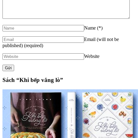
Name
(*)
Email (will not be
published)
(required)
Website
Sách “Khi bếp vắng lò”