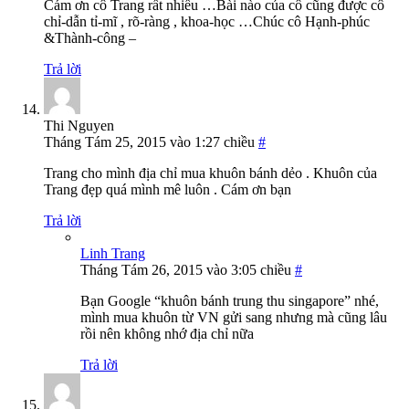
Cám ơn cô Trang rất nhiều …Bài nào của cô cũng được cô
chỉ-dẫn tỉ-mĩ , rõ-ràng , khoa-học …Chúc cô Hạnh-phúc
&Thành-công –
Trả lời
Thi Nguyen
Tháng Tám 25, 2015 vào 1:27 chiều
#
Trang cho mình địa chỉ mua khuôn bánh dẻo . Khuôn của
Trang đẹp quá mình mê luôn . Cám ơn bạn
Trả lời
Linh Trang
Tháng Tám 26, 2015 vào 3:05 chiều
#
Bạn Google “khuôn bánh trung thu singapore” nhé,
mình mua khuôn từ VN gửi sang nhưng mà cũng lâu
rồi nên không nhớ địa chỉ nữa
Trả lời