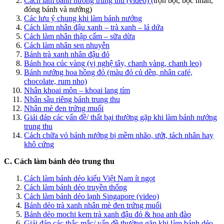
Cách làm bánh nướng trung thu (video) (
trộn bột, bọc nhân,
đóng bánh và nướng)
Các lưu ý chung khi làm bánh nướng
Cách làm nhân đậu xanh – trà xanh – lá dứa
Cách làm nhân thập cẩm – sữa dừa
Cách làm nhân sen nhuyễn
Bánh trà xanh nhân đậu đỏ
Bánh hoa cúc vàng (vị nghệ tây, chanh vàng, chanh leo)
Bánh nướng hoa hồng đỏ (màu đỏ củ dền, nhân café,
chocolate, rum nho)
Nhân khoai môn – khoai lang tím
Nhân sầu riêng bánh trung thu
Nhân mè đen trứng muối
Giải đáp các vấn đề/ thất bại thường gặp khi làm bánh nướng
trung thu
Cách chữa vỏ bánh nướng bị mềm nhão, ướt, tách nhân hay
khô cứng
C. Cách làm bánh dẻo trung thu
Cách làm bánh dẻo kiểu Việt Nam ít ngọt
Cách làm bánh dẻo truyền thống
Cách làm bánh dẻo lạnh Singapore (video)
Bánh dẻo trà xanh nhân mè đen trứng muối
Bánh dẻo mochi kem trà xanh đậu đỏ & hoa anh đào
Giải đáp các thắc mắc/ vấn đề thường gặp khi làm bánh dẻo