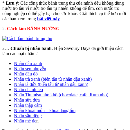
*
Lưu ý
: Các công thức bánh trung thu của mình đều không dùng
nước tro tàu vì nước tro tàu tự nhiên không dễ tìm, còn nước tro
công nghiệp có thể gây hại cho sức khỏe. Giải thích cụ thể hơn mời
các bạn xem trong
bài viết này
.
2.
Cách làm BÁNH NƯỚNG
2.1.
Chuẩn bị nhân bánh
. Hiện Savoury Days đã giới thiệu cách
làm các loại nhân là
Nhân đậu xanh
Nhân sen nhuyễn
Nhân đậu đỏ
Nhân trà xanh (biến tấu từ nhân đậu xanh)
Nhân lá dứa (biến tấu từ nhân đậu xanh)
Nhân chanh leo
Nhân Tiramisu nho khô (chocolate, cafe, Rum nho)
Nhân sữa dừa
Nhân thập cẩm
Nhân khoai môn – khoai lang tím
Nhân sầu riêng
Nhân mè đe
n