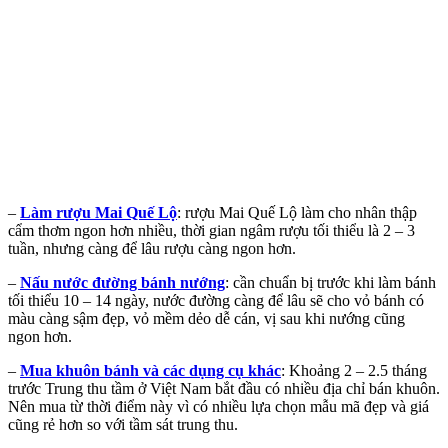
–
Làm rượu Mai Quế Lộ
: rượu Mai Quế Lộ làm cho nhân thập
cẩm thơm ngon hơn nhiều, thời gian ngâm rượu tối thiểu là 2 – 3
tuần, nhưng càng để lâu rượu càng ngon hơn.
–
Nấu nước đường bánh nướng
: cần chuẩn bị trước khi làm bánh
tối thiểu 10 – 14 ngày, nước đường càng để lâu sẽ cho vỏ bánh có
màu càng sậm đẹp, vỏ mềm dẻo dễ cán, vị sau khi nướng cũng
ngon hơn.
–
Mua khuôn bánh và các dụng cụ khác
: Khoảng 2 – 2.5 tháng
trước Trung thu tầm ở Việt Nam bắt đầu có nhiều địa chỉ bán khuôn.
Nên mua từ thời điểm này vì có nhiều lựa chọn mẫu mã đẹp và giá
cũng rẻ hơn so với tầm sát trung thu.