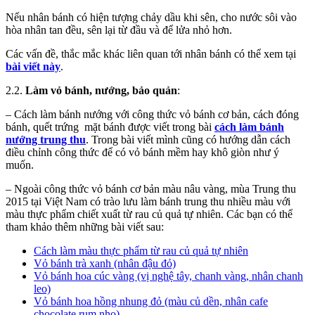
Nếu nhân bánh có hiện tượng chảy dầu khi sên, cho nước sôi vào
hòa nhân tan đều, sên lại từ đầu và để lửa nhỏ hơn.
Các vấn đề, thắc mắc khác liên quan tới nhân bánh có thể xem tại
bài viết này
.
2.2.
Làm vỏ bánh, nướng, bảo quản
:
– Cách làm bánh nướng với công thức vỏ bánh cơ bản, cách đóng
bánh, quết trứng mặt bánh được viết trong bài
cách làm bánh
nướng trung thu
. Trong bài viết mình cũng có hướng dẫn cách
điều chỉnh công thức để có vỏ bánh mềm hay khô giòn như ý
muốn.
– Ngoài công thức vỏ bánh cơ bản màu nâu vàng, mùa Trung thu
2015 tại Việt Nam có trào lưu làm bánh trung thu nhiều màu với
màu thực phẩm chiết xuất từ rau củ quả tự nhiên. Các bạn có thể
tham khảo thêm những bài viết sau:
Cách làm màu thực phẩm từ rau củ quả tự nhiên
Vỏ bánh trà xanh (nhân đậu đỏ)
Vỏ bánh hoa cúc vàng (vị nghệ tây, chanh vàng, nhân chanh
leo)
Vỏ bánh hoa hồng nhung đỏ (màu củ dền, nhân cafe
chocolate rum nho)