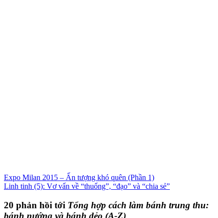
Expo Milan 2015 – Ấn tượng khó quên (Phần 1)
Linh tinh (5): Vơ vẩn về “thuổng”, “đạo” và “chia sẻ”
20 phản hồi tới
Tổng hợp cách làm bánh trung thu:
bánh nướng và bánh dẻo (A-Z)