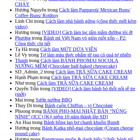
CHẢY
Hương Nguyên
trong
Cách làm Papparoti/ Mexican Buns/
Coffee Buns/ Rotiboy
Linh Chi
trong
Cách làm nhà bánh gừng (công thức mới kèm
video)
Hương
trong
[VIDEO] Cách làm lạc tẩm mắm đường tỏi ớt
Phương
trong
Bánh mì Việt Nam vỏ giòn ruột xốp – P2:
Công thức chi tiết
Tạ Hà
trong
Cách làm MỨT DỪA VIÊN
Lê Vy
trong
Tự làm màu thực phẩm từ rau củ quả tự nhiên
Thanh
trong
Cách làm BÁNH PHOMAI SOCOLA
NƯỚNG MỀM (Chocolate half-baked cheesecake)
SD_Admin_2
trong
Cách làm TRÀ SỮA CAKE CREAM
Hạnh Phạm
trong
Cách làm TRÀ SỮA CAKE CREAM
Như
trong
Cách làm TRÀ SỮA CAKE CREAM
Quyên Trần
trong
[VIDEO] Cách làm bánh bò thốt nốt rễ tre
(mới)
Mai
trong
Sườn nướng BBQ
Thuỵ Di
trong
Bánh cuộn Chiffon – vị Chocolate
Phuong
trong
BÁNH PHO-MAI NHẬT BẢN “NÚNG
NÍNH” (JCC) [Kỷ niệm 10 năm thành lập SD]
An Hua
trong
Bánh bông lan bơ chanh khuôn Bundt
Hương
trong
Bánh Katka phô-mai chocolate (Cream cheese
pound cake)
Hương
trong
Panettonne muộn & danh hiệu “chiếc bánh mì