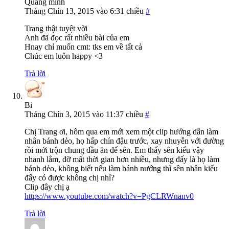
Quang minh
Tháng Chín 13, 2015 vào 6:31 chiều
#
Trang thật tuyệt vời
Anh đã đọc rất nhiều bài của em
Hnay chỉ muốn cmt: tks em về tất cả
Chúc em luôn happy <3
Trả lời
Bi
Tháng Chín 3, 2015 vào 11:37 chiều
#
Chị Trang ơi, hôm qua em mới xem một clip hướng dẫn làm
nhân bánh dẻo, họ hấp chín đậu trước, xay nhuyễn với đường
rồi mới trộn chung dầu ăn để sên. Em thấy sên kiểu vậy
nhanh lắm, đỡ mất thời gian hơn nhiều, nhưng đấy là họ làm
bánh dẻo, không biết nếu làm bánh nướng thì sên nhân kiểu
đấy có được không chị nhỉ?
Clip đây chị ạ
https://www.youtube.com/watch?v=PgCLRWnanv0
Trả lời