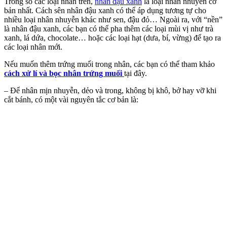
Trong số các loại nhân trên,
nhân đậu xanh
là loại nhân nhuyễn cơ
bản nhất. Cách sên nhân đậu xanh có thể áp dụng tương tự cho
nhiều loại nhân nhuyễn khác như sen, đậu đỏ… Ngoài ra, với “nền”
là nhân đậu xanh, các bạn có thể pha thêm các loại mùi vị như trà
xanh, lá dứa, chocolate… hoặc các loại hạt (dưa, bí, vừng) để tạo ra
các loại nhân mới.
Nếu muốn thêm trứng muối trong nhân, các bạn có thể tham khảo
cách xử lí và bọc nhân trứng muối
tại đây.
– Để nhân mịn nhuyễn, dẻo và trong, không bị khô, bở hay vỡ khi
cắt bánh, có một vài nguyên tắc cơ bản là: