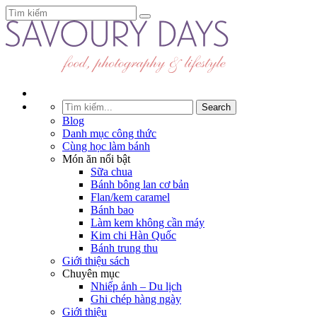
Blog
Danh mục công thức
Cùng học làm bánh
Món ăn nổi bật
Sữa chua
Bánh bông lan cơ bản
Flan/kem caramel
Bánh bao
Làm kem không cần máy
Kim chi Hàn Quốc
Bánh trung thu
Giới thiệu sách
Chuyên mục
Nhiếp ảnh – Du lịch
Ghi chép hàng ngày
Giới thiệu