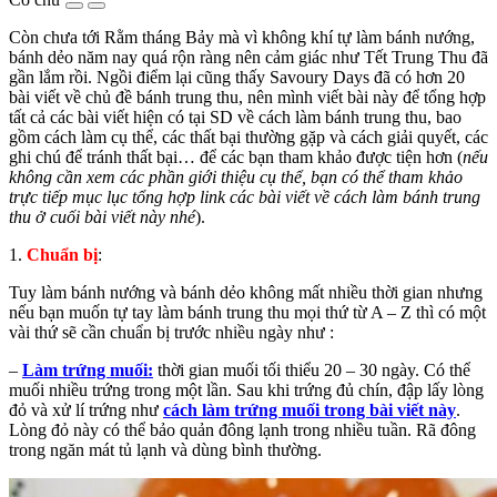
Còn chưa tới Rằm tháng Bảy mà vì không khí tự làm bánh nướng,
bánh dẻo năm nay quá rộn ràng nên cảm giác như Tết Trung Thu đã
gần lắm rồi. Ngồi điểm lại cũng thấy Savoury Days đã có hơn 20
bài viết về chủ đề bánh trung thu, nên mình viết bài này để tổng hợp
tất cả các bài viết hiện có tại SD về cách làm bánh trung thu, bao
gồm cách làm cụ thể, các thất bại thường gặp và cách giải quyết, các
ghi chú để tránh thất bại… để các bạn tham khảo được tiện hơn (
nếu
không cần xem các phần giới thiệu cụ thể, bạn có thể tham khảo
trực tiếp mục lục tổng hợp link các bài viết về cách làm bánh trung
thu ở cuối bài viết này nhé
).
1.
Chuẩn bị
:
Tuy làm bánh nướng và bánh dẻo không mất nhiều thời gian nhưng
nếu bạn muốn tự tay làm bánh trung thu mọi thứ từ A – Z thì có một
vài thứ sẽ cần chuẩn bị trước nhiều ngày như :
–
Làm trứng muối:
thời gian muối tối thiểu 20 – 30 ngày. Có thể
muối nhiều trứng trong một lần. Sau khi trứng đủ chín, đập lấy lòng
đỏ và xử lí trứng như
cách làm trứng muối trong bài viết này
.
Lòng đỏ này có thể bảo quản đông lạnh trong nhiều tuần. Rã đông
trong ngăn mát tủ lạnh và dùng bình thường.