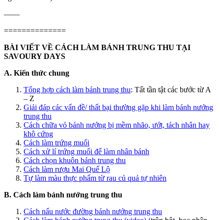
——
==============
BÀI VIẾT VỀ CÁCH LÀM BÁNH TRUNG THU TẠI
SAVOURY DAYS
A. Kiến thức chung
Tổng hợp cách làm bánh trung thu
: Tất tần tật các bước từ A
– Z
Giải đáp các vấn đề/ thất bại thường gặp khi làm bánh nướng
trung thu
Cách chữa vỏ bánh nướng bị mềm nhão, ướt, tách nhân hay
khô cứng
Cách làm trứng muối
Cách xử lí trứng muối để làm nhân bánh
Cách chọn khuôn bánh trung thu
Cách làm rượu Mai Quế Lộ
Tự làm màu thực phẩm từ rau củ quả tự nhiên
B. Cách làm bánh nướng trung thu
Cách nấu nước đường bánh nướng trung thu