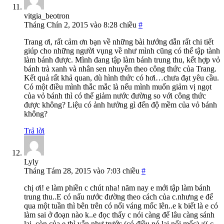
vitgia_beotron
Tháng Chín 2, 2015 vào 8:28 chiều
#
Trang ơi, rất cảm ơn bạn về những bài hướng dẫn rất chi tiết
giúp cho những người vụng về như mình cũng có thể tập tành
làm bánh được. Mình đang tập làm bánh trung thu, kết hợp vỏ
bánh trà xanh và nhân sen nhuyễn theo công thức của Trang.
Kết quả rất khả quan, dù hình thức có hơi…chưa đạt yêu cầu.
Có một điều mình thắc mắc là nếu mình muốn giảm vị ngọt
của vỏ bánh thì có thể giảm nước đường so với công thức
được không? Liệu có ảnh hưởng gì đến độ mềm của vỏ bánh
không?
Trả lời
Lyly
Tháng Tám 28, 2015 vào 7:03 chiều
#
chị ơi! e làm phiền c chút nha! năm nay e mới tập làm bánh
trung thu..E có nấu nước đường theo cách của c.nhưng e để
qua một tuần thì bên trên có nổi váng mốc lên..e k biết là e có
làm sai ở đoạn nào k..e đọc thấy c nói càng để lâu càng sánh
lại..còn của e thì vẫn như trước (có điều nó lại nổi mốc) :(( c