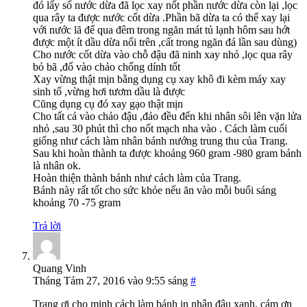
đó lấy số nước dừa đã lọc xay nốt phần nước dừa còn lại ,lọc
qua rây ta được nước cốt dừa .Phần bã dừa ta có thể xay lại
với nước lã để qua đêm trong ngăn mát tủ lạnh hôm sau hớt
được một ít dầu dừa nổi trên ,cất trong ngăn đá lần sau dùng)
Cho nước cốt dừa vào chỗ đậu đã ninh xay nhỏ ,lọc qua rây
bỏ bã ,đổ vào chảo chống dính tốt
Xay vừng thật mịn bằng dụng cụ xay khô đi kèm máy xay
sinh tố ,vừng hơi tươm dầu là được
Cũng dụng cụ đó xay gạo thật mịn
Cho tất cả vào chảo đậu ,đảo đều đến khi nhân sôi lên vặn lửa
nhỏ ,sau 30 phút thì cho nốt mạch nha vào . Cách làm cuối
giống như cách làm nhân bánh nướng trung thu của Trang.
Sau khi hoàn thành ta được khoảng 960 gram -980 gram bánh
là nhân ok.
Hoàn thiện thành bánh như cách làm của Trang.
Bánh này rất tốt cho sức khỏe nếu ăn vào mỗi buổi sáng
khoảng 70 -75 gram
Trả lời
Quang Vinh
Tháng Tám 27, 2016 vào 9:55 sáng
#
Trang ơi cho minh cách làm bánh in nhân đậu xanh, cám ơn