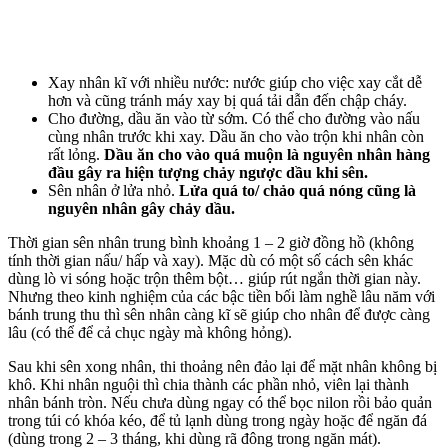
Xay nhân kĩ với nhiều nước: nước giúp cho việc xay cắt dễ
hơn và cũng tránh máy xay bị quá tải dẫn đến chập cháy.
Cho đường, dầu ăn vào từ sớm. Có thể cho đường vào nấu
cùng nhân trước khi xay. Dầu ăn cho vào trộn khi nhân còn
rất lỏng.
Dầu ăn cho vào quá muộn là nguyên nhân hàng
đầu gây ra hiện tượng chảy ngược dầu khi sên.
Sên nhân ở lửa nhỏ.
Lửa quá to/ chảo quá nóng cũng là
nguyên nhân gây chảy dầu.
Thời gian sên nhân trung bình khoảng 1 – 2 giờ đồng hồ (không
tính thời gian nấu/ hấp và xay). Mặc dù có một số cách sên khác
dùng lò vi sóng hoặc trộn thêm bột… giúp rút ngắn thời gian này.
Nhưng theo kinh nghiệm của các bậc tiền bối làm nghề lâu năm với
bánh trung thu thì sên nhân càng kĩ sẽ giúp cho nhân để được càng
lâu (có thể để cả chục ngày mà không hỏng).
Sau khi sên xong nhân, thi thoảng nên đảo lại để mặt nhân không bị
khô. Khi nhân nguội thì chia thành các phần nhỏ, viên lại thành
nhân bánh tròn. Nếu chưa dùng ngay có thể bọc nilon rồi bảo quản
trong túi có khóa kéo, để tủ lạnh dùng trong ngày hoặc để ngăn đá
(dùng trong 2 – 3 tháng, khi dùng rã đông trong ngăn mát).