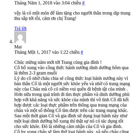
Tháng Năm 1, 2018 vào 3:04 chiều
#
vậy là có một món để làm tặng cho người thân trong dịp trung
thu sắp tới rồi, cảm ơn chị Trang!
Trả lời
Mai
Tháng Một 1, 2017 vào 1:22 chiều
#
Chúc mừng năm mới tới Trang cùng gia đình !
Cô bổ xung vào công thức bánh nướng dinh dưỡng hôm qua
là thêm 2-3 gram muối
Lý do cô nhờ cháu chia sẻ công thức loại bánh nướng này vì
bản thân Cô là một người sức khỏe yếu và nhờ có trang mạng
này của Cháu mà cô có niềm vui quên đi bệnh tật của mình .
Hơn nữa trong quá trình đi tìm thực phẩm và dinh dưỡng phù
hợp với khả năng và sức khỏe của mình thì vô tình Cô đã kết
hợp được các loại thực phẩm trên thông qua trang mạng của
cháu và một số thông Cô tìm được trên các trang mạng khác.
Sau một thời gian Cô và gia đình sử dụng loại bánh này như
một loại dinh dưỡng bổ xung thì thật sự nó có tác dụng tốt
cho sức khỏe. Đó là những cảm nhận của Cô và gia đình.
Cô hy vọng cháu sẽ làm thử loại bánh này ,và nếu cháu cũng