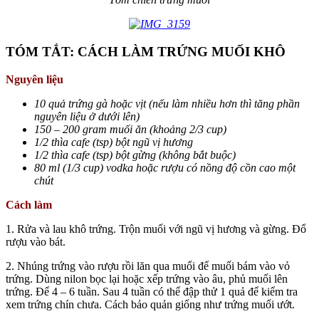
TÓM TẮT: CÁCH LÀM TRỨNG MUỐI KHÔ
Nguyên liệu
10 quả trứng gà hoặc vịt (nếu làm nhiều hơn thì tăng phần
nguyên liệu ở dưới lên)
150 – 200 gram muối ăn (khoảng 2/3 cup)
1/2 thìa cafe (tsp) bột ngũ vị hương
1/2 thìa cafe (tsp) bột gừng (không bắt buộc)
80 ml (1/3 cup) vodka hoặc rượu có nồng độ cồn cao một
chút
Cách làm
1. Rửa và lau khô trứng. Trộn muối với ngũ vị hương và gừng. Đổ
rượu vào bát.
2. Nhúng trứng vào rượu rồi lăn qua muối để muối bám vào vỏ
trứng. Dùng nilon bọc lại hoặc xếp trứng vào âu, phủ muối lên
trứng. Để 4 – 6 tuần. Sau 4 tuần có thể đập thử 1 quả để kiểm tra
xem trứng chín chưa. Cách bảo quản giống như trứng muối ướt.