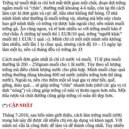
Trứng tự muối thật ra chỉ hơi mất thời gian một chút, đoạn đợi trứng
ngấm muối và “chín”, thường mất khoảng 4-6 tuần, còn lại thì cách
làm cực kì đơn giản và cực dễ, hầu như không thể hỏng. Ở nhà
mình hình như thường là muối trứng vịt, nhưng mà bên này chưa
bao giờ mình thấy có trứng vịt được bán ngoài chợ, nên mình muối
trứng gà. Ăn cũng ngon, và rẻ hơn nhiều so với trứng muối bán ở
chợ châu Á (trứng tự muối thì 1 EUR/10 quả, trứng “người khác”
muối thì 1 EUR/ 1 quả :-|). Mình chỉ có mỗi một mình nên không
làm nhiều, mỗi lần 1 lọ chục quả, nhưng cách độ 10 – 15 ngày lại
làm một lọ, nên cả tháng đều có trứng ăn :D
Cách muối đơn giản nhất là chỉ có nước và muối. Tỉ lệ pha muối
thường là 200 – 250gram muối cho 1 lít nước. Tùy theo số lượng
trứng mà điều chỉnh lượng nước cho phù hợp. Mình muối chục quả
trứng thường dùng khoảng 800 ml nước (nhiều trứng hơn thì tăng
nước). Ngoài ra, nên cho thêm một số loại gia vị như hồi, quế,
gừng, thảo quả… sẽ giúp trứng “chín” nhanh hơn (nhờ các gia vị có
tính “nóng”) và cũng giúp trứng có mùi vị thơm ngon hơn nữa. Một
thìa rượu và chút đường cũng giúp trứng có màu đỏ đẹp hơn.
(*)
CẬP NHẬT
Tháng 7-2016, sau bốn năm giới thiệu, cách làm trứng muối (ướt)
trong bài này đã được rất nhiều chị em áp dụng và khen ngợi. Với
mình nó vẫn là công thức dễ làm và dễ thành công nhất. Tuy nhiên