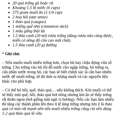
20 quả trứng gà hoặc vịt
Khoảng 1.5 lít nước (6 cups)
375 gram muối ăn (1-1/4 cup)
2 hoa hồi (star anise)
1 thảo quả (cauguo)
1 miếng quế nhỏ (cinnamon stick)
1 mẩu gừng thái lát
1.5 thìa canh (20 ml) rượu trắng (dùng rượu nào cũng được,
miễn có nồng độ cồn cao một chút)
1.5 thìa canh (20 g) đường
*
Ghi chú
:
– Nếu muốn muối nhiều trứng hơn, chọn hũ hay chậu đựng vừa số
trứng. Cho trứng vào hũ rồi đổ nước cho ngập trứng, bỏ trứng ra,
cân phần nước trong hũ, các bạn sẽ biết chính xác là cần bao nhiêu
nước để muối trứng, từ đó tính ra lượng muối và các nguyên liệu
khác cho phù hợp.
– Có thể bỏ hồi, quế, thảo quả… nếu không thích. Khi muối có thể
sẽ thấy mùi quế, hồi, thảo quả hơi nồng nhưng khi ăn sẽ thấy trứng
rất thơm ngon (hơi giống mùi ngũ vị hương). Nếu các bạn làm nhiều
thì tăng các thành phần lên theo tỉ lệ tăng trứng nhưng lưu ý là
thảo
quả có mùi rất mạnh nên nếu muối nhiều trứng cũng chỉ nên dùng
1-2 quả thảo quả là vừa.