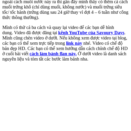
ngoài cách muối nước này ra thì gần đây mình thấy có thêm cả cách
muối trứng khô (chỉ dùng muối, không nước) và muối trứng siêu
tốc/ tốc hành (trứng dùng sau 24 giờ thay vì đợi 4 – 6 tuần như công
thức thông thường).
Mình có thử cả ba cách và quay lại video để các bạn dễ hình
dung. Video đã được đăng tại
kênh YouTube của Savoury Days
.
Mình cũng chèn video ở dưới. Nếu không xem được video tại blog,
các bạn có thể xem trực tiếp trong
link này
nhé. Video có chế độ
bản đẹp HD. Các bạn có thể xem hướng dẫn cách chỉnh chế độ HD
ở cuối bài viết
cách làm bánh flan này.
Ở dưới video là danh sách
nguyên liệu và tóm tắt các bước làm bánh nha.