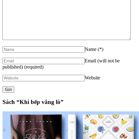
Name
(*)
Email (will not be
published)
(required)
Website
Sách “Khi bếp vắng lò”