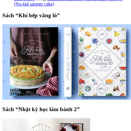
(No-fail sponge cake)
Sách “Khi bếp vắng lò”
Sách “Nhật ký học làm bánh 2”