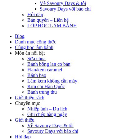
Về Savoury Days & tôi
Savoury Days với báo chí
Hỏi đáp
Bản quyền – Liên hệ
LỚP HỌC LÀM BÁNH
Blog
Danh mục công thức
Cùng học làm bánh
Món ăn nổi bật
Sữa chua
Bánh bông lan cơ bản
Flan/kem caramel
Bánh bao
Làm kem không cần máy
Kim chi Hàn Quốc
Bánh trung thu
Giới thiệu sách
Chuyên mục
Nhiếp ảnh – Du lịch
Ghi chép hàng ngày
Giới thiệu
Về Savoury Days & tôi
Savoury Days với báo chí
Hỏi đáp