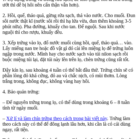
ướt thì dễ bị hôi nên cẩn thận vẫn hơn).
2. Hồi, quế, thảo quả, gừng rửa sạch, thả vào nước. Cho muối. Đun
sôi nước thật kĩ (nước sôi rồi thì hạ lửa vừa, đun thêm khoảng 3-5
phút nữa). Pha đường, khuấy cho tan. Để nguội. Sau khi nước
nguội thì cho rượu, khuấy đều.
3. Xếp trứng vào lọ, đổ nước muối cùng hồi, quế, thảo quả… vào.
Lấy miếng nan tre hoặc đồ vật gì đó cài lên miệng lọ để trứng luôn
ngập trong nước. Mình hay cho nước sạch vào túi nilon sạch rồi
buộc miệng túi lại, đặt túi này lên trên lọ, chèn trứng cũng rất tốt.
Đậy kín lọ, sau khoảng 4 tuần có thể bắt đầu thử. Trứng chín sẽ có
phần lòng đỏ khá cứng, đỏ au và chắc nịch, có mùi thơm. Lòng
trắng trong, không đục, không vàng hay hôi.
4. Bảo quản trứng:
– Để nguyên trứng trong lọ, có thể dùng trong khoảng 6 – 8 tuần
tính từ ngày muối.
–
Xử lí và làm chín trứng theo cách trong bài viết này
. Trứng làm
theo cách này có thể để đông lạnh lâu hơn, khi cần là có cái dùng
ngay, rất tiện.