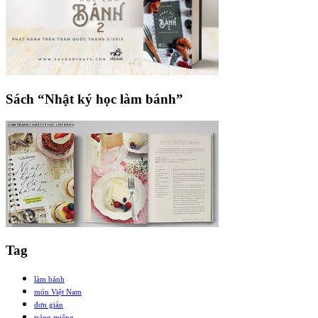
Sách “Nhật ký học làm bánh”
Tag
làm bánh
món Việt Nam
đơn giản
tráng miệng