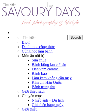
Blog
Danh mục công thức
Cùng học làm bánh
Món ăn nổi bật
Sữa chua
Bánh bông lan cơ bản
Flan/kem caramel
Bánh bao
Làm kem không cần máy
Kim chi Hàn Quốc
Bánh trung thu
Giới thiệu sách
Chuyên mục
Nhiếp ảnh – Du lịch
Ghi chép hàng ngày
Giới thiệu