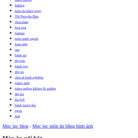
baking
món ăn hàng ngày
Tết Nguyên Đán
chocolate
hoa quả
Gateau
món nước ngoài
kem tươi
rau
bánh mì
thịt lợn
bánh quy
thịt gà
chia sẻ kinh nghiệm
giáng sinh
tráng miệng không lò nướng
thịt bò
du lịch
bánh trung thu
ngon
mát
Mục lục blog
-
Mục lục món ăn bằng hình ảnh