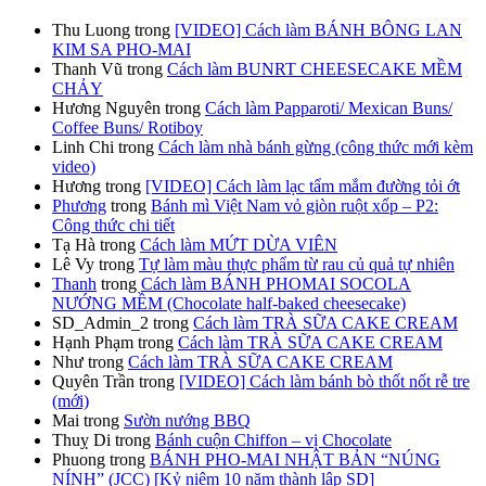
Thu Luong
trong
[VIDEO] Cách làm BÁNH BÔNG LAN
KIM SA PHO-MAI
Thanh Vũ
trong
Cách làm BUNRT CHEESECAKE MỀM
CHẢY
Hương Nguyên
trong
Cách làm Papparoti/ Mexican Buns/
Coffee Buns/ Rotiboy
Linh Chi
trong
Cách làm nhà bánh gừng (công thức mới kèm
video)
Hương
trong
[VIDEO] Cách làm lạc tẩm mắm đường tỏi ớt
Phương
trong
Bánh mì Việt Nam vỏ giòn ruột xốp – P2:
Công thức chi tiết
Tạ Hà
trong
Cách làm MỨT DỪA VIÊN
Lê Vy
trong
Tự làm màu thực phẩm từ rau củ quả tự nhiên
Thanh
trong
Cách làm BÁNH PHOMAI SOCOLA
NƯỚNG MỀM (Chocolate half-baked cheesecake)
SD_Admin_2
trong
Cách làm TRÀ SỮA CAKE CREAM
Hạnh Phạm
trong
Cách làm TRÀ SỮA CAKE CREAM
Như
trong
Cách làm TRÀ SỮA CAKE CREAM
Quyên Trần
trong
[VIDEO] Cách làm bánh bò thốt nốt rễ tre
(mới)
Mai
trong
Sườn nướng BBQ
Thuỵ Di
trong
Bánh cuộn Chiffon – vị Chocolate
Phuong
trong
BÁNH PHO-MAI NHẬT BẢN “NÚNG
NÍNH” (JCC) [Kỷ niệm 10 năm thành lập SD]