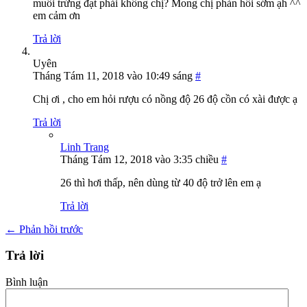
muối trứng đạt phải không chị? Mong chị phản hồi sớm ạh ^^
em cảm ơn
Trả lời
Uyên
Tháng Tám 11, 2018 vào 10:49 sáng
#
Chị ơi , cho em hỏi rượu có nồng độ 26 độ cồn có xài được ạ
Trả lời
Linh Trang
Tháng Tám 12, 2018 vào 3:35 chiều
#
26 thì hơi thấp, nên dùng từ 40 độ trở lên em ạ
Trả lời
←
Phản hồi trước
Trả lời
Bình luận