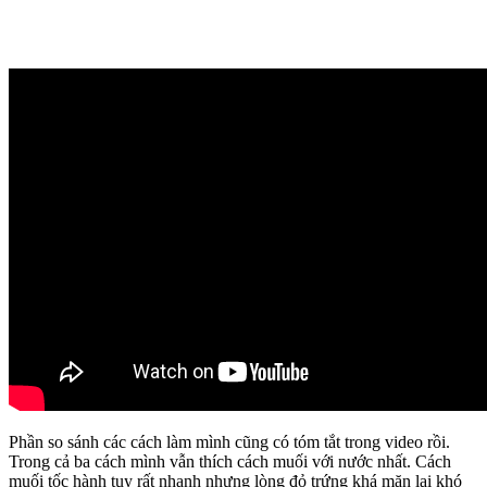
Phần so sánh các cách làm mình cũng có tóm tắt trong video rồi.
Trong cả ba cách mình vẫn thích cách muối với nước nhất. Cách
muối tốc hành tuy rất nhanh nhưng lòng đỏ trứng khá mặn lại khó