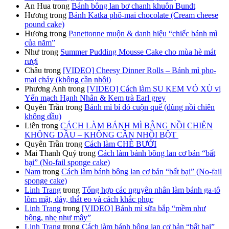
An Hua
trong
Bánh bông lan bơ chanh khuôn Bundt
Hương
trong
Bánh Katka phô-mai chocolate (Cream cheese
pound cake)
Hương
trong
Panettonne muộn & danh hiệu “chiếc bánh mì
của năm”
Như
trong
Summer Pudding Mousse Cake cho mùa hè mát
rượi
Châu
trong
[VIDEO] Cheesy Dinner Rolls – Bánh mì pho-
mai chảy (không cần nhồi)
Phương Anh
trong
[VIDEO] Cách làm SU KEM VỎ XÙ vị
Yến mạch Hạnh Nhân & Kem trà Earl grey
Quyên Trần
trong
Bánh mì bí đỏ cuộn quế (dùng nồi chiên
không dầu)
Liên
trong
CÁCH LÀM BÁNH MÌ BẰNG NỒI CHIÊN
KHÔNG DẦU – KHÔNG CẦN NHỒI BỘT
Quyên Trần
trong
Cách làm CHÈ BƯỞI
Mai Thanh Quý
trong
Cách làm bánh bông lan cơ bản “bất
bại” (No-fail sponge cake)
Nam
trong
Cách làm bánh bông lan cơ bản “bất bại” (No-fail
sponge cake)
Linh Trang
trong
Tổng hợp các nguyên nhân làm bánh ga-tô
lõm mặt, đáy, thắt eo và cách khắc phục
Linh Trang
trong
[VIDEO] Bánh mì sữa bắp “mềm như
bông, nhẹ như mây”
Linh Trang
trong
Cách làm bánh bông lan cơ bản “bất bại”