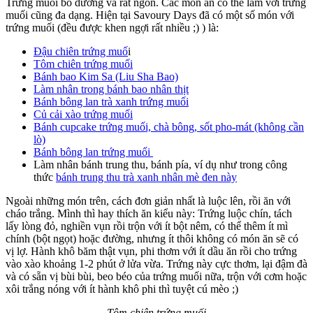
Trứng muối bổ dưỡng và rất ngon. Các món ăn có thể làm với trứng
muối cũng đa dạng. Hiện tại Savoury Days đã có một số món với
trứng muối (đều được khen ngợi rất nhiều ;) ) là:
Đậu chiên trứng muố
i
Tôm chiên trứng muối
Bánh bao Kim Sa (Liu Sha Bao)
Làm nhân trong bánh bao nhân thịt
Bánh bông lan trà xanh trứng muối
Củ cải xào trứng muối
Bánh cupcake trứng muối, chà bông, sốt pho-mát (không cần
lò)
Bánh bông lan trứng muối
Làm nhân bánh trung thu, bánh pía, ví dụ như trong công
thức
bánh trung thu trà xanh nhân mè đen này
Ngoài những món trên, cách đơn giản nhất là luộc lên, rồi ăn với
cháo trắng. Mình thì hay thích ăn kiểu này: Trứng luộc chín, tách
lấy lòng đỏ, nghiền vụn rồi trộn với ít bột nêm, có thể thêm ít mì
chính (bột ngọt) hoặc đường, nhưng ít thôi không có món ăn sẽ có
vị lợ. Hành khô băm thật vụn, phi thơm với ít dầu ăn rồi cho trứng
vào xào khoảng 1-2 phút ở lửa vừa. Trứng này cực thơm, lại đậm đà
và có sẵn vị bùi bùi, beo béo của trứng muối nữa, trộn với cơm hoặc
xôi trắng nóng với ít hành khô phi thì tuyệt cú mèo ;)
Tôm chiên trứng muối