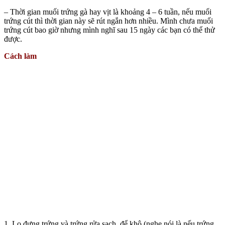
– Thời gian muối trứng gà hay vịt là khoảng 4 – 6 tuần, nếu muối
trứng cút thì thời gian này sẽ rút ngắn hơn nhiều. Mình chưa muối
trứng cút bao giờ nhưng mình nghĩ sau 15 ngày các bạn có thể thử
được.
Cách làm
1. Lọ đựng trứng và trứng rửa sạch, để khô (nghe nói là nếu trứng