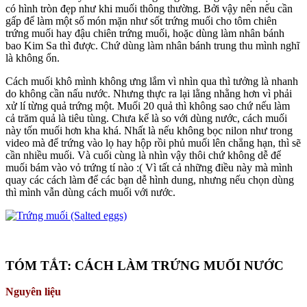
có hình tròn đẹp như khi muối thông thường. Bởi vậy nên nếu cần
gấp để làm một số món mặn như sốt trứng muối cho tôm chiên
trứng muối hay đậu chiên trứng muối, hoặc dùng làm nhân bánh
bao Kim Sa thì được. Chứ dùng làm nhân bánh trung thu mình nghĩ
là không ổn.
Cách muối khô mình không ưng lắm vì nhìn qua thì tưởng là nhanh
do không cần nấu nước. Nhưng thực ra lại lằng nhằng hơn vì phải
xử lí từng quả trứng một. Muối 20 quả thì không sao chứ nếu làm
cả trăm quả là tiêu tùng. Chưa kể là so với dùng nước, cách muối
này tốn muối hơn kha khá. Nhất là nếu không bọc nilon như trong
video mà để trứng vào lọ hay hộp rồi phủ muối lên chẳng hạn, thì sẽ
cần nhiều muối. Và cuối cùng là nhìn vậy thôi chứ không dễ để
muối bám vào vỏ trứng tí nào :( Vì tất cả những điều này mà mình
quay các cách làm để các bạn dễ hình dung, nhưng nếu chọn dùng
thì mình vẫn dùng cách muối với nước.
TÓM TẮT: CÁCH LÀM TRỨNG MUỐI NƯỚC
Nguyên liệu