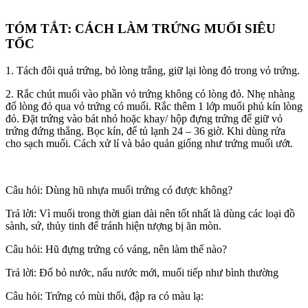
TÓM TẮT: CÁCH LÀM TRỨNG MUỐI SIÊU
TỐC
1. Tách đôi quả trứng, bỏ lòng trắng, giữ lại lòng đỏ trong vỏ trứng.
2. Rắc chút muối vào phần vỏ trứng không có lòng đỏ. Nhẹ nhàng
đổ lòng đỏ qua vỏ trứng có muối. Rắc thêm 1 lớp muối phủ kín lòng
đỏ. Đặt trứng vào bát nhỏ hoặc khay/ hộp đựng trứng để giữ vỏ
trứng đứng thẳng. Bọc kín, để tủ lạnh 24 – 36 giờ. Khi dùng rửa
cho sạch muối. Cách xử lí và bảo quản giống như trứng muối ướt.
Câu hỏi: Dùng hũ nhựa muối trứng có được không?
Trả lời: Vì muối trong thời gian dài nên tốt nhất là dùng các loại đồ
sành, sứ, thủy tinh để tránh hiện tượng bị ăn mòn.
Câu hỏi: Hũ đựng trứng có váng, nên làm thế nào?
Trả lời: Đổ bỏ nước, nấu nước mới, muối tiếp như bình thường
Câu hỏi: Trứng có mùi thối, đập ra có màu lạ: