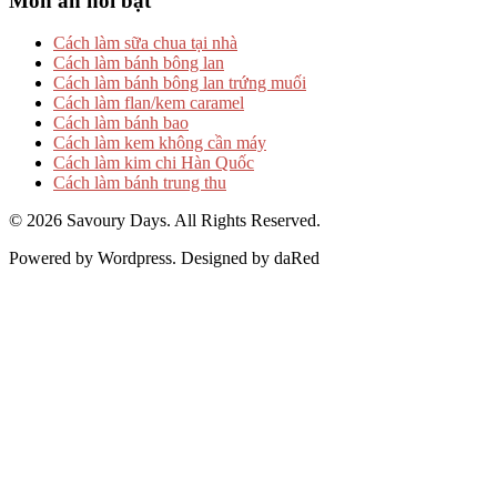
Món ăn nổi bật
Cách làm sữa chua tại nhà
Cách làm bánh bông lan
Cách làm bánh bông lan trứng muối
Cách làm flan/kem caramel
Cách làm bánh bao
Cách làm kem không cần máy
Cách làm kim chi Hàn Quốc
Cách làm bánh trung thu
© 2026 Savoury Days. All Rights Reserved.
Powered by Wordpress. Designed by daRed