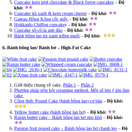
Cupcake kem tươi chocolate & Black forest cupcakes
–
Độ
khó
:
Cupcake trà xanh & kem cream cheese
–
Độ khó
:
Gateau Hồng Kông cốc giấy
–
Độ khó
:
Hokkaido Chiffon cupcake
s –
Độ khó
:
Cupcake sô-cô-la anh đào
–
Độ khó:
Bánh bông lan trà xanh trứng muối
–
Độ khó
:
6. Bánh bông lan/ Bánh bơ – High-Fat Cake
Giới thiệu chung về cake.
Phần 1
–
Phần 2
Phương pháp trộn bột creaming method. Một số lưu ý khi làm
cake
Công thức Pound Cake (bánh bông lan) cơ bản
–
Độ khó
:
Yellow butter cake (bánh bông lan bơ)
–
Độ khó
:
Raisin butter cake – Bánh bông lan bơ nho khô
–
Độ khó
:
Passion fruit pound cake – Bánh bông lan bơ chanh leo
–
Độ