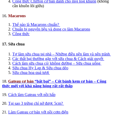
Công thức Chiffon cơ bản dành cho mọi loại khuôn
(không
cần khuôn lõi giữa)
16.
Macarons
Thế nào là Macarons chuẩn?
Chuẩn bị nguyên liệu và dụng cụ làm Macarons
Công thức
17. Sữa chua
Tự làm sữa chua tại nhà – Những điều nên làm và nên tránh
Các thất bại thường gặp với sữa chua & Cách giải quyết
Cách làm sữa chua có/ không đường – Sữa chua uống
Sữa chua Hy Lạp & Sữa chua dẻo
Sữa chua hoa quả tươi
18.
Gateau cơ bản
“bất bại” – Cốt bánh kem cơ bản – Công
thức mới với khả năng hỏng rất rất thấp
19.
Cách làm Gateau với nồi hấp
20.
Tại sao 3 trứng chỉ nở được 5cm?
21.
Làm Gateau cơ bản với nồi cơm điện