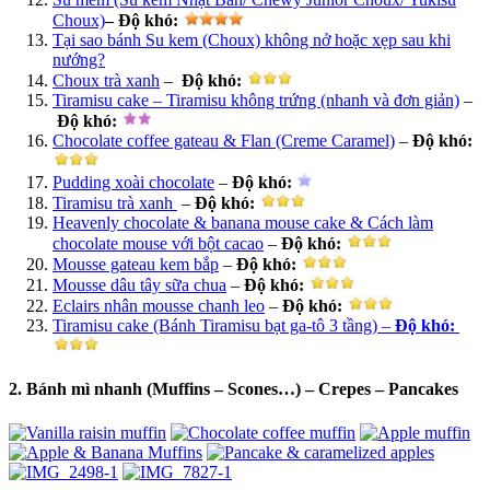
Choux)
–
Độ khó
:
Tại sao bánh Su kem (Choux) không nở hoặc xẹp sau khi
nướng?
Choux trà xanh
–
Độ khó:
Tiramisu cake – Tiramisu không trứng (nhanh và đơn giản)
–
Độ khó
:
Chocolate coffee gateau & Flan (Creme Caramel)
–
Độ khó:
Pudding xoài chocolate
–
Độ khó
:
Tiramisu trà xanh
–
Độ khó:
Heavenly chocolate & banana mouse cake & Cách làm
chocolate mouse với bột cacao
–
Độ khó:
Mousse gateau kem bắp
–
Độ khó:
Mousse dâu tây sữa chua
–
Độ khó:
Eclairs nhân mousse chanh leo
–
Độ khó
:
Tiramisu cake (Bánh Tiramisu bạt ga-tô 3 tầng) –
Độ khó
:
2. Bánh mì nhanh (Muffins – Scones…) – Crepes – Pancakes