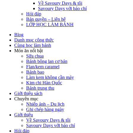
Về Savoury Days & tôi
Savoury Days với báo chí
Hỏi đáp
Bản quyền – Liên hệ
LỚP HỌC LÀM BÁNH
Blog
Danh mục công thức
Cùng học làm bánh
Món ăn nổi bật
Sữa chua
Bánh bông lan cơ bản
Flan/kem caramel
Bánh bao
Làm kem không cần máy
Kim chi Hàn Quốc
Bánh trung thu
Giới thiệu sách
Chuyên mục
Nhiếp ảnh – Du lịch
Ghi chép hàng ngày
Giới thiệu
Về Savoury Days & tôi
Savoury Days với báo chí
Hỏi đáp