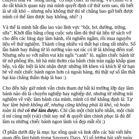
do rất khách quan này mà mình quyết định cứ thử xem sao, dù biết
là sẽ rất khó – nhưng nếu không thử thì sẽ chẳng bao giờ biết được
mình có thể làm được hay không, nhỉ? :)
Và thế là mình bắt đầu lao vào lĩnh vực “bột, bơ, đường, trứng,
sữa”. Khởi đầu bằng công cuộc sưu tầm đủ thứ tài liệu từ sách vở
cho đến các blog dạy làm bánh, rồi nghiền ngẫm, rồi mua nguyên
liệu về thử nghiệm. Thành công nhiều và thất bại cũng rất nhiều. Số
lần bánh bay thẳng từ lò nướng vào sọt rác có lẽ là không đếm xuể.
Nhưng nếu so với niềm vui khi ngồi “canh” lò, ngắm chiếc bánh từ
từ nở phồng lên, hít hà mùi thơm của bánh chín tràn ngập khắp gian
bếp, và đặc biệt là khi nhận được những lời khen và khích lệ từ bạn
bè về một chiếc bánh ngon hơn cả ngoài hàng, thì thật sự số lần thất
bại kia chẳng thấm tháp là bao :)
Cho đến bây giờ mình vẫn chưa tham dự bất kì trường lớp dạy làm
bánh nào dù là chuyên nghiệp hay nghiệp dư, nhưng từ những trải
nghiệm về việc làm bánh của mình, mình có thể khẳng định là: T
ự
học làm bánh không dễ, nhưng cũng không phải là khó, và hoàn
toàn là thứ
có thể làm được.
Chỉ cần một chút kiên nhẫn, một chút
tỉ mỉ cùng một (vài) chút say mê & quyết tâm chinh phục là đủ để
làm ra những chiếc bánh ngon lành và đẹp mắt rồi ;)
Ở phần dưới đây là mục lục tổng quát và link đến các bài viết liên
quan đến làm bánh trong Savoury Days. Vì số lượng bài viêt ngày