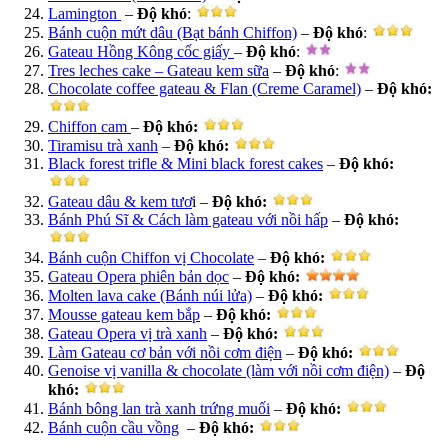
Lamington
–
Độ khó
:
Bánh cuộn mứt dâu (Bạt bánh Chiffon)
–
Độ khó
:
Gateau Hồng Kông cốc giấy
–
Độ khó
:
Tres leches cake – Gateau kem sữa
–
Độ khó
:
Chocolate coffee gateau & Flan (Creme Caramel)
–
Độ khó:
Chiffon cam
–
Độ khó:
Tiramisu trà xanh
–
Độ khó:
Black forest trifle & Mini black forest cakes
–
Độ khó:
Gateau dâu & kem tươ
i –
Độ khó:
Bánh Phú Sĩ & Cách làm gateau với nồi hấp
–
Độ khó:
Bánh cuộn Chiffon vị Chocolate
–
Độ khó:
Gateau Opera phiên bản dọc
–
Độ khó:
Molten lava cake (Bánh núi lửa)
–
Độ khó:
Mousse gateau kem bắp
–
Độ khó:
Gateau Opera vị trà xanh
–
Độ khó:
Làm Gateau cơ bản với nồi cơm điện
–
Độ khó:
Genoise vị vanilla & chocolate (làm với nồi cơm điện)
–
Độ
khó:
Bánh bông lan trà xanh trứng muối
–
Độ khó:
Bánh cuộn cầu vồng
–
Độ khó: