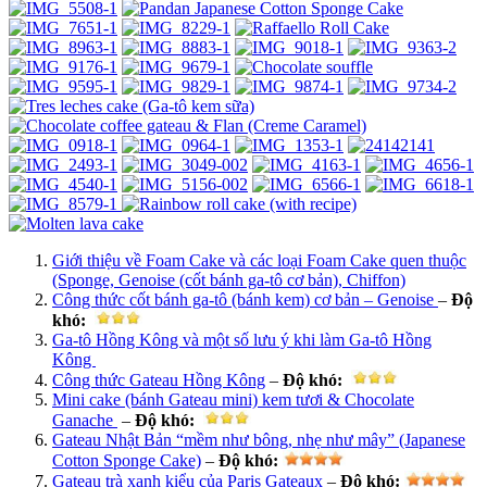
Giới thiệu về Foam Cake và các loại Foam Cake quen thuộc
(Sponge, Genoise (cốt bánh ga-tô cơ bản), Chiffon)
Công thức cốt bánh ga-tô (bánh kem) cơ bản – Genoise
–
Độ
khó
:
Ga-tô Hồng Kông và một số lưu ý khi làm Ga-tô Hồng
Kông
Công thức Gateau Hồng Kông
–
Độ khó
:
Mini cake (bánh Gateau mini) kem tươi & Chocolate
Ganache
–
Độ khó
:
Gateau Nhật Bản “mềm như bông, nhẹ như mây” (Japanese
Cotton Sponge Cake)
–
Độ khó
:
Gateau trà xanh kiểu của Paris Gateaux
–
Độ khó
: