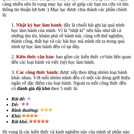
càng nhiều nên hi vọng mục lục này sẽ giúp các bạn tra cứu và tìm
thông tin thuận lợi hơn :) Mục lục được chia thành các phần chính
là:
1.
Nhật ký học làm bánh
: đây là chuỗi bài ghi lại quá trình
học làm bánh của mình. Vì là “nhật kí” nên hầu như tất cả
những tìm tòi, khám phá về bánh trái, cùng với thử nghiệm,
thành công, thất bại và các bài học mà mình rút ra trong quá
trình tự học làm bánh đều có tại đây.
2.
Kiến thức căn bản
:
bao gồm các kiến thức cơ bản liên quan
đến các loại bánh và việc (tự) học làm bánh.
3.
Các công thức bánh
:
được xếp theo từng nhóm loại bánh
khác nhau. Với mỗi nhóm mình đều có một vài dòng giới thiệu
ngắn về đặc điểm của loại bánh. Ngoài ra mỗi công thức đều
có
đánh giá độ khó
theo 5 mức là:
Rất dễ:
Dễ:
Bình thường:
Khó:
Rất khó
:
Hi vọng là các kiến thức và kinh nghiệm này của mình sẽ phần nào