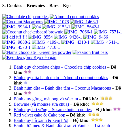
8. Cookies – Brownies – Bars – Kẹo
Bánh quy chocolate chips – Chocolate chip cookies
–
Độ
khó
:
Bánh quy dừa hạnh nhân – Almond coconut cookies
–
Độ
khó
:
Bánh núm dừa – Bánh dừa tấm – Coconut Macaroons
–
Độ
khó
:
Bánh quy gừng, mật ong và vỏ cam
–
Độ khó
:
Brownie (và mousse sữa chua)
–
Độ khó
:
Bánh quy bơ vừng – Sesame butter cookies
–
Độ khó
:
Red velvet cake & Cake pop
–
Độ khó
:
Bánh quy trà xanh & kem tươi
–
Độ khó
:
Bánh lưỡi mèo & Bánh đồng xu vị Vanilla – Trà xanh –