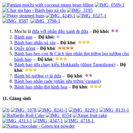
Mochi lá
dứa với nhân đậu xanh & dừa
–
Độ khó
:
Bánh gan
–
Độ khó
:
Bánh bao nhân xá xíu
–
Độ khó
:
Quẩy nóng
–
Độ khó
:
Bánh bao heo con & Cách làm nhân thịt trứng lạp xưởng cho
bánh bao
–
Độ khó
:
Bánh bao sữa chay kiểu Hokkaido (dùng Tangzhong)
–
Độ
khó
:
Bánh bò nướng vị lá dứa
–
Độ khó
:
Bánh bao nhân cade (nhân sữa trứng/ custard)
Bánh bao nhân thịt hình hoa
–
Độ khó
:
11. Giáng sinh