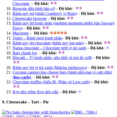
Chocolate
–
Độ khó
:
Brownie dừa hình bàn cờ
–
Độ khó
:
Bánh quy bơ (nhân Cranberry vị Rum)
–
Độ khó
:
Cheesecake brownie
–
Độ khó:
Bánh quy bơ hạnh nhân (melting moments phiên bản Savoury
Days)
–
Độ khó
:
Macarons
–
Độ khó
:
Tuiles – Bánh ngói hạnh nhân
–
Độ khó
:
Bánh quy bơ chocolate (bánh quy hai màu)
–
Độ khó:
Nama chocolate – Chocolate tươi vị trà xanh
–
Độ khó
:
Bars chanh leo
–
Độ khó:
Biscotti – Vị hạnh nhân, nho khô và hạt dẻ cười
–
Độ khó:
Bánh quy bơ vị trà xanh (Matcha meltaways)
–
Độ khó:
Coconut cappuccino cheese bars (bánh phô-mai vị cafe dừa)
(
low-carb)
–
Độ khó:
Chocolate truffles (kiểu Bỉ, Pháp và Low-carb)
–
Độ khó:
Kẹo dẻo gôm/ Kẹo dẻo gấu
–
Độ khó:
9. Cheesecake – Tart – Pie