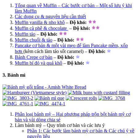
Tổng quan về Muffin – Các bước cơ bản – Một số lưu ý khi
làm Muffin
Các dụng cụ & nguyên liệu cần thiết
Muffin vanilla & nho khô
–
Độ khó
:
Muffin cà phê & chocolate
–
Độ khó
:
Muffin táo
–
Độ khó
:
Muffin chuối & táo
–
Độ khó
:
Pancake cơ bản & một vài mẹo để làm Pancake mềm, xốp
hơn
(kèm cách làm táo sốt caramel) –
Độ khó
:
Bánh Crepe cơ bản
–
Độ khó
:
Muffin bí đỏ và quả khô
–
Độ khó
:
3. Bánh mì
Phân loại bánh mỳ – Hai phương pháp trộn bột bánh mỳ cơ
bản và vài dòng chia sẻ
Làm bánh mỳ – Quy trình cơ bản và các lưu ý
Phần 1: Các bước làm bánh mỳ cơ bản & Các chú ý về
nguyên liệu