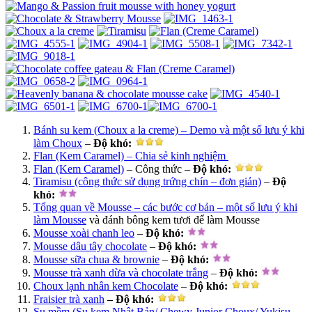
Bánh su kem (Choux a la creme) – Demo và một số lưu ý khi
làm Choux
–
Độ khó:
Flan (Kem Caramel) – Chia sẻ kinh nghiệm
Flan (Kem Caramel)
– Công thức –
Độ khó
:
Tiramisu (công thức sử dụng trứng chín – đơn giản)
–
Độ
khó
:
Tổng quan về Mousse – các bước cơ bản – một số lưu ý khi
làm Mousse
và đánh bông kem tươi để làm Mousse
Mousse xoài chanh leo
–
Độ khó
:
Mousse dâu tây chocolate
–
Độ khó
:
Mousse sữa chua & brownie
–
Độ khó
:
Mousse trà xanh dừa và chocolate trắng
–
Độ khó
:
Choux lạnh nhân kem Chocolate
–
Độ khó
:
Fraisier trà xanh
– Độ khó:
Su mềm (Su kem Nhật Bản/ Chewy Junior Choux/ Yukisu