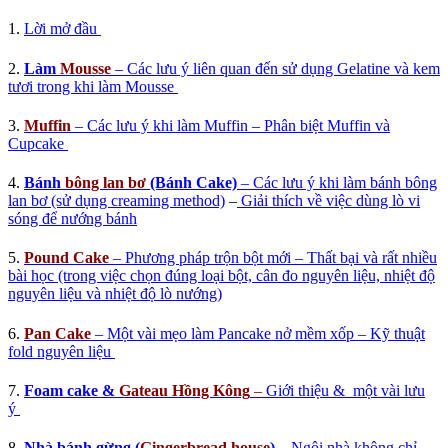
1.
Lời mở đầu
2.
Làm
Mousse
– Các lưu ý liên quan đến sử dụng Gelatine và kem
tươi trong khi làm Mousse
3.
Muffin
– Các lưu ý khi làm Muffin – Phân biệt Muffin và
Cupcake
4.
Bánh
bông lan bơ
(Bánh Cake)
– Các lưu ý khi làm bánh bông
lan bơ (sử dụng creaming method)
–
Giải thích về việc dùng lò vi
sóng để nướng bánh
5.
Pound Cake
– Phương pháp trộn bột mới – Thất bại và rất nhiều
bài học (trong việc chọn đúng loại bột, cân đo nguyên liệu, nhiệt độ
nguyên liệu và nhiệt độ lò nướng)
6.
Pan Cake
– Một vài mẹo làm Pancake nở mềm xốp – Kỹ thuật
fold nguyên liệu
7.
Foam cake &
Gateau Hồng Kông
–
Giới thiệu & một vài lưu
ý
8.
Nhà bánh gừng (
Gingerbread house
)
– Ngôi nhà không chỉ