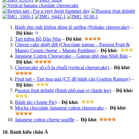
Bánh pho mát không dùng lò nướng (Nobake cheesecake)
–
Độ khó
:
Tart trứng Bồ Đào Nha
–
Độ khó
:
Cheese cake nhiệt đới (Chocolate gateau – Passion Fruit &
Mango Cream cheese – Mango Pudding)
–
Độ khó
:
Japanese Cotton Cheesecake – Gateau phô mai Nhật Bản
–
Độ khó
:
Cheesecake sô-cô-la chuối (vertical cheesecake)
–
Độ khó
:
Fruit tart – Tart hoa quả (CT đế bánh của Gordon Ramsay)
–
Độ khó
:
P
assion fruit delight (Bánh phô-mai vị chanh leo)
–
Độ khó
:
Bánh táo (Apple Pie)
–
Độ khó
:
Mocha chocolate Japanese cotton cheesecake
–
Độ khó
:
Japanese cotton cheese souffle
–
Độ khó
:
10. Bánh kiểu châu Á