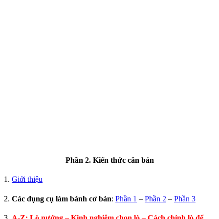
Phần 2. Kiến thức căn bản
1.
Giới thiệu
2.
Các dụng cụ làm bánh cơ bản
:
Phần 1
–
Phần 2
–
Phần 3
3.
A-Z: Lò nướng – Kinh nghiệm chọn lò – Cách chỉnh lò để