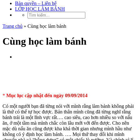
Bản quyền – Liên hệ
LỚP HỌC LÀM BÁNH
Trang chủ
»
Cùng học làm bánh
Cùng học làm bánh
*
Mục lục cập nhật đến ngày 09/09/2014
Có một người bạn đã từng nói với mình rằng làm bánh không phải
là thứ có thể tự học được. Bản thân mình cũng đã từng nghĩ rằng
bánh trái là một lĩnh vực rất…. cao siêu, cao hơn nhiều so với nấu
ăn, ở một tầm mà mình chắc còn lâu mới với đến được. Cho nên
mặc dù nấu ăn cũng được kha khá thời gian nhưng mình hầu như
không có ý định học làm bánh. …. Mọi thứ thay đổi khi mình
chuyển nhà và “bỗng dưng” có một chiếc lò nướng. Và chính vì lí