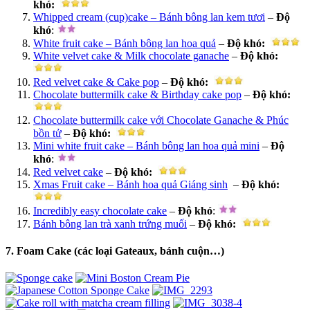
khó
:
Whipped cream (cup)cake – Bánh bông lan kem tươi
–
Độ
khó
:
White fruit cake – Bánh bông lan hoa quả
–
Độ khó
:
White velvet cake & Milk chocolate ganache
–
Độ khó
:
Red velvet cake & Cake pop
–
Độ khó
:
Chocolate buttermilk cake & Birthday cake pop
–
Độ khó
:
Chocolate buttermilk cake với Chocolate Ganache & Phúc
bồn tử
–
Độ khó
:
Mini white fruit cake – Bánh bông lan hoa quả mini
–
Độ
khó
:
Red velvet cake
–
Độ khó
:
Xmas Fruit cake – Bánh hoa quả Giáng sinh
–
Độ khó
:
Incredibly easy chocolate cake
–
Độ khó
:
Bánh bông lan trà xanh trứng muối
–
Độ khó
:
7. Foam Cake (các loại Gateaux, bánh cuộn…)