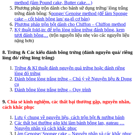
method (làm Pound cake, Butter cake…)
Phương pháp trộn dành cho bánh sử dụng trứng/ lòng trắng
trứng đánh bông: S
ponge/ Genoise method (để làm Sponge
cake – cốt bánh bông lan/ ga-tô cơ bản)
Phương pháp trộn bột dành cho Chiffon – Chiffon method
Kỹ thuật fold-in: để trộn lòng trắng trứng đánh bông, kem
tươi đánh bông…
(trộn nguyên liệu nhẹ vào các nguyên liệu
nặng hơn)
8. Trứng & Các kiểu đánh bông trứng (đánh nguyên quả/ riêng
lòng đỏ/ riêng lòng trắng)
Trứng & Kĩ thuật đánh nguyên quả trứng hoặc đánh riêng
lòng đỏ trứng
Đánh bông lòng trắng trứng – Chú ý về Nguyên liệu & Dụng
cụ
Đánh bông lòng trắng trứng – Quy trình
9.
Chia sẻ kinh nghiệm, các thất bại thường gặp, nguyên nhân,
cách khắc phục
Lưu ý chung về nguyên liệu, cách trộn bột & nướng bánh
Các thất bại thường gặp khi làm bánh bông lan, gateau …
Nguyên nhân và cách khắc phục
L
àm Genoise/ Sponge cake – Nguyên nhân và các khắc phục