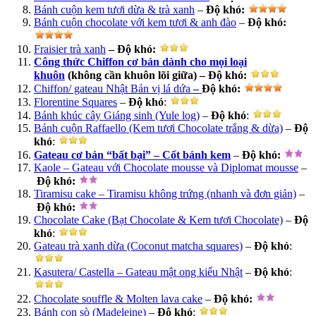
Bánh cuộn kem tươi dừa & trà xanh
–
Độ khó
:
Bánh cuộn chocolate với kem tươi & anh đào
–
Độ khó
:
Fraisier trà xanh
– Độ khó:
Công thức Chiffon cơ bản dành cho mọi loại
khuôn
(không cần khuôn lõi giữa) –
Độ khó:
Chiffon/ gateau Nhật Bản vị lá dứa
–
Độ khó
:
Florentine Squares
–
Độ khó
:
Bánh khúc cây Giáng sinh (Yule log)
–
Độ khó
:
Bánh cuộn Raffaello (Kem tươi Chocolate trắng & dừa)
–
Độ
khó
:
Gateau cơ bản “bất bại” – Cốt bánh kem
–
Độ khó
:
Kaole – Gateau với Chocolate mousse và Diplomat mousse
–
Độ khó
:
Tiramisu cake – Tiramisu không trứng (nhanh và đơn giản)
–
Độ khó
:
Chocolate Cake (Bạt Chocolate & Kem tươi Chocolate)
–
Độ
khó
:
Gateau trà xanh dừa (Coconut matcha squares)
–
Độ khó
:
Kasutera/ Castella – Gateau mật ong kiểu Nhật
–
Độ khó
:
Chocolate souffle & Molten lava cake
–
Độ khó
:
Bánh con sò (Madeleine)
–
Độ khó
: