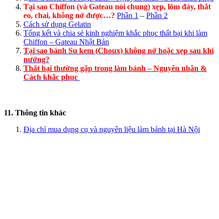
Tại sao Chiffon (và Gateau nói chung) xẹp, lõm đáy, thắt
eo, chai, không nở được…?
Phần 1
–
Phần 2
Cách sử dụng Gelatin
Tổng kết và chia sẻ kinh nghiệm khắc phục thất bại khi làm
Chiffon – Gateau Nhật Bản
Tại sao bánh Su kem (Choux) không nở hoặc xẹp sau khi
nướng?
Thất bại thường gặp trong làm bánh – Nguyên nhân &
Cách khắc phục
11. Thông tin khác
Địa chỉ mua dụng cụ và nguyên liệu làm bánh tại Hà Nội