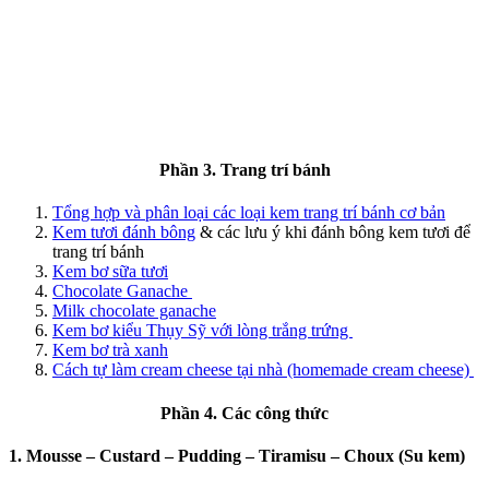
Phần 3. Trang trí bánh
Tổng hợp và phân loại các loại kem trang trí bánh cơ bản
Kem tươi đánh bông
& các lưu ý khi đánh bông kem tươi để
trang trí bánh
Kem bơ sữa tươi
Chocolate Ganache
Milk chocolate ganache
Kem bơ kiểu Thụy Sỹ với lòng trắng trứng
Kem bơ trà xanh
Cách tự làm cream cheese tại nhà (homemade cream cheese)
Phần 4. Các công thức
1. Mousse – Custard – Pudding – Tiramisu – Choux (Su kem)