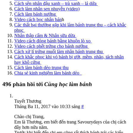
Cách sên nhân đậu xanh – trà xanh – lá dứa
Cách làm nhân sen nhuyễn (video)
Cách làm bánh nướng
Video cách bọc nhân bán
h
Các thất bại thường gặp khi làm bánh trung thu – cách khắc
phục
Nhân thập cẩm & Nhân sữa dừa
Video cách đóng bánh bằng khuôn lò xo
Video cách phết trứng cho bánh nướng
Cách xử lí trứng muối làm nhân bánh trung thu
Cách khắc phục khi vỏ bánh bị ướt, mềm, nhão, tách nhân
hay khô cứng
Cách làm bánh dẻo trung thu
Chia sẻ kinh nghiệm làm bánh dẻo
496 phản hồi tới
Cùng học làm bánh
Tuyết Thương
Tháng Ba 11, 2017 vào 10:33 sáng
#
Chào chị Trang,
Em là Thương, em biết đến trang Savourydays của chị cách
đây hơn nửa năm.
Trước khi biết đến chị em cũng rất thích bánh trái các kiểu