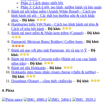
Phần 2: Cách nhào/ nhồi bột
Phần 3: Cách ủ bột, tạo hình, nướng bánh và bảo quản
Bánh mì gối trắng mềm (Amish White Bread) – Cách tạo
hình bánh mì gối – Các thất bại thường gặp & cách khắc
phục
–
Độ khó
:
Hamburger kiểu Việt Nam – Cách tạo hình bánh mì tròn &
Cách vê tròn bột bánh
–
Độ khó
:
Bánh mì ngọt mềm & Nhân kem trứng (Custard)
–
Độ khó
:
Papparoti/ Mexican Buns/ Rotiboy/ Coffee buns
–
Độ khó
:
Bánh mì que với pho mát Parmesan, tỏi và gia vị Ý
–
Độ
khó
:
Bánh mì bơ mềm (Crescent rolls) (Bánh mì con cua/ bánh
sừng trâu)
–
Độ khó
:
Bánh mì sữa Hokkaido
–
Độ khó
:
Hokkaido mini buns nhân cream cheese (chiên & nướng)
–
Độ khó
:
Doughnut (Donut) – công thức chiên/rán
–
Độ khó
:
4. Pizza