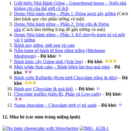
Giới thiệu Nhà Bánh Gừng – Gingerbread house – Ngôi nhà
không chỉ của thế giới cổ tích
Demo Nhà bánh gừng – Phần 1: Đóng gạch xây tường
(Cách
làm bánh quy cho phần tường và mái)
Demo Nhà bánh gừng – Phần 2: Trộn vữa & Dựng
nhà
(Cách làm đường Icing để gắn tường và mái)
Demo Nhà bánh gừng – Phần 3: Kể chuyện trang trí và một
vài ý tưởng
Bánh quy gừng, mật ong và cam
Nấm trang trí bánh từ lòng trắng trứng (Meringue
Mushroom)
–
Độ khó
:
Bánh khúc cây Giáng sinh (Yule log)
–
Độ khó
:
Mini white fruit cake – Bánh bông lan hoa quả mini
–
Độ
khó
:
Bánh cuộn Raffaello (Kem tươi Chocolate trắng & dừa)
–
Độ
khó
:
Bánh quy Chocolate & quả khô
–
Độ khó
:
Chocolate truffles (kiểu Bỉ, Pháp và Low-carb)
–
Độ khó:
Nama chocolate – Chocolate tươi vị trà xanh
–
Độ khó
:
12. Mùa hè (các món tráng miệng lạnh)