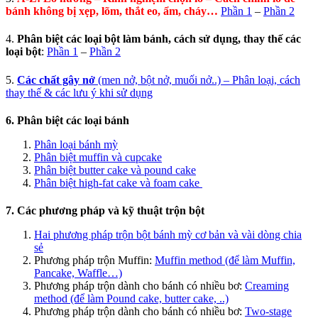
bánh không bị xẹp, lõm, thắt eo, ẩm, cháy…
Phần 1
–
Phần 2
4.
Phân biệt các loại bột làm bánh, cách sử dụng, thay thế các
loại bột
:
Phần 1
–
Phần 2
5.
Các chất gây nở
(men nở, bột nở, muối nở..) – Phân loại, cách
thay thế & các lưu ý khi sử dụng
6. Phân biệt các loại bánh
Phân loại bánh mỳ
Phân biệt muffin và cupcake
Phân biệt butter cake và pound cake
Phân biệt high-fat cake và foam cake
7. Các phương pháp và kỹ thuật trộn bột
Hai phương pháp trộn bột bánh mỳ cơ bản và vài dòng chia
sẻ
Phương pháp trộn Muffin:
Muffin method (để làm Muffin,
Pancake, Waffle…)
Phương pháp trộn dành cho bánh có nhiều bơ:
Creaming
method (để làm Pound cake, butter cake, ..)
Phương pháp trộn dành cho bánh có nhiều bơ:
Two-stage