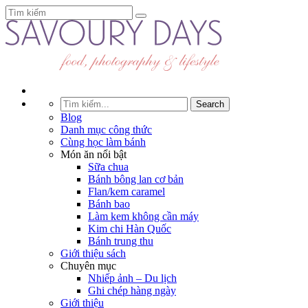
Blog
Danh mục công thức
Cùng học làm bánh
Món ăn nổi bật
Sữa chua
Bánh bông lan cơ bản
Flan/kem caramel
Bánh bao
Làm kem không cần máy
Kim chi Hàn Quốc
Bánh trung thu
Giới thiệu sách
Chuyên mục
Nhiếp ảnh – Du lịch
Ghi chép hàng ngày
Giới thiệu