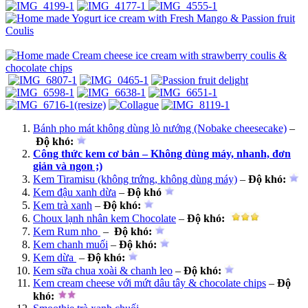
Bánh pho mát không dùng lò nướng (Nobake cheesecake)
–
Độ khó
:
Công thức kem cơ bản – Không dùng máy, nhanh, đơn
giản và ngon ;)
Kem Tiramisu (không trứng, không dùng máy)
–
Độ khó
:
Kem đậu xanh dừa
–
Độ khó
Kem trà xanh
–
Độ khó
:
Choux lạnh nhân kem Chocolate
–
Độ khó
:
Kem Rum nho
–
Độ khó
:
Kem chanh muối
–
Độ khó
:
Kem dừa
–
Độ khó
:
Kem sữa chua xoài & chanh leo
–
Độ khó
:
Kem cream cheese với mứt dâu tây & chocolate chips
–
Độ
khó
: