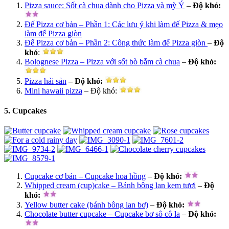
Pizza sauce: Sốt cà chua dành cho Pizza và mỳ Ý
–
Độ khó
:
Đế Pizza cơ bản – Phần 1: Các lưu ý khi làm đế Pizza & mẹo
làm đế Pizza giòn
Đế Pizza cơ bản – Phần 2: Công thức làm đế Pizza giòn
–
Độ
khó
:
Bolognese Pizza – Pizza với sốt bò bằm cà chua
–
Độ khó:
Pizza hải sản
– Độ khó:
Mini hawaii pizza
– Độ khó:
5. Cupcakes
Cupcake cơ bản – Cupcake hoa hồng
–
Độ khó
:
Whipped cream (cup)cake – Bánh bông lan kem tươi
–
Độ
khó:
Yellow butter cake (bánh bông lan bơ)
–
Độ khó
:
Chocolate butter cupcake – Cupcake bơ sô cô la
–
Độ khó
: