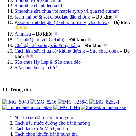
Smoothie trà xanh chuối
Smoothie chanh leo xoài
Smoothie sữa chua với maple syrup và quả red currant
Kem trái bơ & sốt chocolate đậu phộng
–
Độ khó
:
P
assion fruit delight (Bánh phô-mai vị chanh leo)
–
Độ khó
:
Anmitsu
–
Độ khó
:
Tào phớ (làm với Gelatin)
–
Độ khó
:
Chè đậu đỏ sương sáo & bột báng
–
Độ khó
:
Cách làm sữa chua có/ không đường – Sữa chua uống
–
Độ
khó
:
Sữa chua Hy Lạp & Sữa chua dẻo
Sữa chua hoa quả tươi
13. Trung thu
Nhật kí tập làm bánh trung thu
Cách nấu nước đường cho bánh nướng
Cách làm rượu Mai Quế Lộ
Cách chọn khuôn bánh trung thu