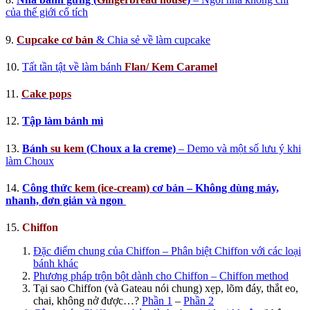
của thế giới cổ tích
9.
Cupcake cơ bản
& Chia sẻ về làm cupcake
10.
Tất tần tật về làm bánh
Flan/ Kem Caramel
11.
Cake pops
12.
Tập làm bánh mì
13.
Bánh
su kem
(Choux a la creme)
– Demo và một số lưu ý khi
làm Choux
14.
Công thức
kem (ice-cream)
cơ bản – Không dùng máy,
nhanh, đơn giản và ngon
15.
Chiffon
Đặc điểm chung của Chiffon – Phân biệt Chiffon với các loại
bánh khác
Phương pháp trộn bột dành cho Chiffon – Chiffon method
Tại sao Chiffon (và Gateau nói chung) xẹp, lõm đáy, thắt eo,
chai, không nở được…?
Phần 1
–
Phần 2