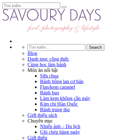
Blog
Danh mục công thức
Cùng học làm bánh
Món ăn nổi bật
Sữa chua
Bánh bông lan cơ bản
Flan/kem caramel
Bánh bao
Làm kem không cần máy
Kim chi Hàn Quốc
Bánh trung thu
Giới thiệu sách
Chuyên mục
Nhiếp ảnh – Du lịch
Ghi chép hàng ngày
Giới thiệu