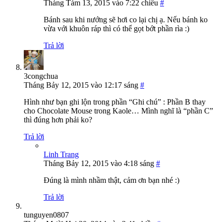
Tháng Tám 13, 2015 vào 7:22 chiều
#
Bánh sau khi nướng sẽ hơi co lại chị ạ. Nếu bánh ko
vừa với khuôn ráp thì có thể gọt bớt phần rìa :)
Trả lời
3congchua
Tháng Bảy 12, 2015 vào 12:17 sáng
#
Hình như bạn ghi lộn trong phần “Ghi chú” : Phần B thay
cho Chocolate Mouse trong Kaole… Mình nghĩ là “phần C”
thì đúng hơn phải ko?
Trả lời
Linh Trang
Tháng Bảy 12, 2015 vào 4:18 sáng
#
Đúng là mình nhầm thật, cảm ơn bạn nhé :)
Trả lời
tunguyen0807