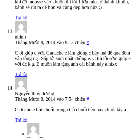
khi đổ mousse vào khuôn thì lót 1 lớp mica ở thành khuôn,
bánh sẽ rút ra dễ hơn và cũng đẹp hơn nữa :)
Trả lời
nhinh
Tháng Mười 8, 2014 vào 9:13 chiều
#
C ơi giúp e với. Ganache e làm giống c bày mà để qua đêm
vẫn lỏng c ạ. Sắp tới sinh nhật chồng e. C trả lời sớm giúp e
với đc k ạ. E muốn làm tặng ảnh cái bánh này ạ.hixx
Trả lời
Nguyễn thuỳ dương
Tháng Mười 8, 2014 vào 7:54 chiều
#
C ơi cho e hỏi chuối trong ct là chuối tiêu hay chuối tây ạ
Trả lời