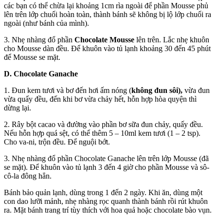
các bạn có thể chừa lại khoảng 1cm rìa ngoài để phần Mousse phủ
lên trên lớp chuối hoàn toàn, thành bánh sẽ không bị lộ lớp chuối ra
ngoài (như bánh của mình).
3. Nhẹ nhàng đổ phần
Chocolate Mousse
lên trên. Lắc nhẹ khuôn
cho Mousse dàn đều. Để khuôn vào tủ lạnh khoảng 30 đến 45 phút
để Mousse se mặt.
D. Chocolate Ganache
1. Đun kem tươi và bơ đến hơi ấm nóng (
không đun sôi),
vừa đun
vừa quấy đều, đến khi bơ vừa chảy hết, hỗn hợp hòa quyện thì
dừng lại.
2. Rây bột cacao và đường vào phần bơ sữa đun chảy, quấy đều.
Nếu hỗn hợp quá sệt, có thể thêm 5 – 10ml kem tươi (1 – 2 tsp).
Cho va-ni, trộn đều. Để nguội bớt.
3. Nhẹ nhàng đổ phần Chocolate Ganache lên trên lớp Mousse (đã
se mặt). Để khuôn vào tủ lạnh 3 đến 4 giờ cho phần Mousse và sô-
cô-la đông hẳn.
Bánh bảo quản lạnh, dùng trong 1 đến 2 ngày. Khi ăn, dùng một
con dao lưỡi mảnh, nhẹ nhàng rọc quanh thành bánh rồi rút khuôn
ra. Mặt bánh trang trí tùy thích với hoa quả hoặc chocolate bào vụn.