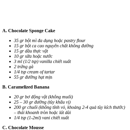
A. Chocolate Sponge Cake
35 gr bột mì đa dụng hoặc pastry flour
15 gr bột ca cao nguyên chất không đường
15 gr dầu thực vật
10 gr sữa hoặc nước
3 ml (1/2 tsp) vanilla chiết xuất
2 trứng gà
1/4 tsp cream of tartar
55 gr đường hạt mị
n
B. Caramelized Banana
20 gr bơ động vật (không muối)
25 – 30 gr đường (tùy khẩu vị)
200 gr chuối (không tính vỏ, khoảng 2-4 quả tùy kích thước)
– thái khoanh tròn hoặc lát dài
1/4 tsp (1-2ml) vani chiết xuất
C. Chocolate Mousse