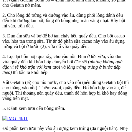
cho Gelatin nở mềm.
2. Cho lòng đỏ trứng và đường vào âu, dùng phới lồng đánh đều
đến khi đường tan bớt, lòng đỏ bông nhẹ, màu vàng nhạt. Rây bột
mì vào, trộn đều.
3. Đun ấm sữa và bơ để bơ tan chảy hết, quấy đều. Cho bột cacao
vào, hòa tan trong sữa. Từ từ đổ phần sữa cacao này vào âu đựng
trứng và bột ở bước (2), vừa đổ vừa quấy đều.
4. Lọc lại hỗn hợp qua rây, cho vào nồi. Đun ở lửa vừa, vừa đun
vừa quấy đến khi hỗn hợp chuyển hơi đặc sệt (
nhưng không quá
đặc vì sẽ khó trộn với kem tươi và lòng trắng trứng ở bước tiếp
theo)
thì bắc ra khỏi bếp.
Vắt Gelatin (lá) cho ráo nước, cho vào nồi (nếu dùng Gelatin bột thì
cho thẳng vào nồi). Thêm va-ni, quấy đều. Đổ hỗn hợp vào âu, để
nguội. Thi thoảng nên quấy đều, tránh để hỗn hợp bị khô hay đóng
váng trên mặt.
5. Đánh kem tươi đến bông mềm.
Đổ phần kem tươi này vào âu đựng kem trứng (đã nguội hẳn). Nhẹ