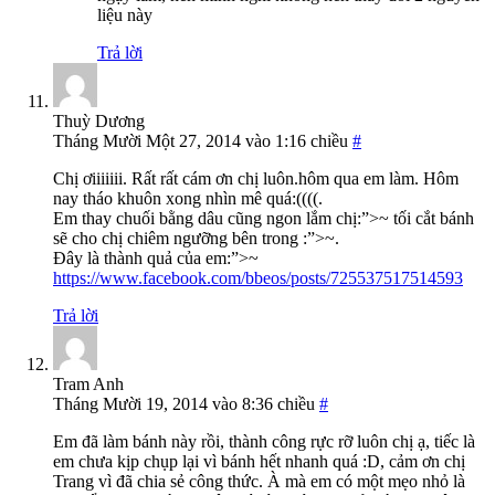
liệu này
Trả lời
Thuỳ Dương
Tháng Mười Một 27, 2014 vào 1:16 chiều
#
Chị ơiiiiiii. Rất rất cám ơn chị luôn.hôm qua em làm. Hôm
nay tháo khuôn xong nhìn mê quá:((((.
Em thay chuối bằng dâu cũng ngon lắm chị:”>~ tối cắt bánh
sẽ cho chị chiêm ngưỡng bên trong :”>~.
Đây là thành quả của em:”>~
https://www.facebook.com/bbeos/posts/725537517514593
Trả lời
Tram Anh
Tháng Mười 19, 2014 vào 8:36 chiều
#
Em đã làm bánh này rồi, thành công rực rỡ luôn chị ạ, tiếc là
em chưa kịp chụp lại vì bánh hết nhanh quá :D, cảm ơn chị
Trang vì đã chia sẻ công thức. À mà em có một mẹo nhỏ là