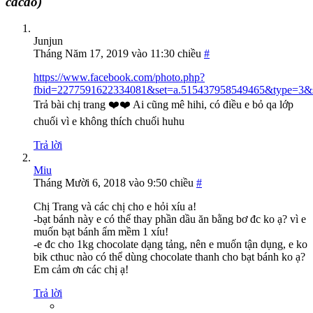
cacao)
Junjun
Tháng Năm 17, 2019 vào 11:30 chiều
#
https://www.facebook.com/photo.php?
fbid=2277591622334081&set=a.515437958549465&type=3&
Trả bài chị trang ❤️❤️ Ai cũng mê hihi, có điều e bỏ qa lớp
chuối vì e không thích chuối huhu
Trả lời
Miu
Tháng Mười 6, 2018 vào 9:50 chiều
#
Chị Trang và các chị cho e hỏi xíu a!
-bạt bánh này e có thể thay phần dầu ăn bằng bơ đc ko ạ? vì e
muốn bạt bánh ẩm mềm 1 xíu!
-e đc cho 1kg chocolate dạng tảng, nên e muốn tận dụng, e ko
bik cthuc nào có thể dùng chocolate thanh cho bạt bánh ko ạ?
Em cảm ơn các chị ạ!
Trả lời