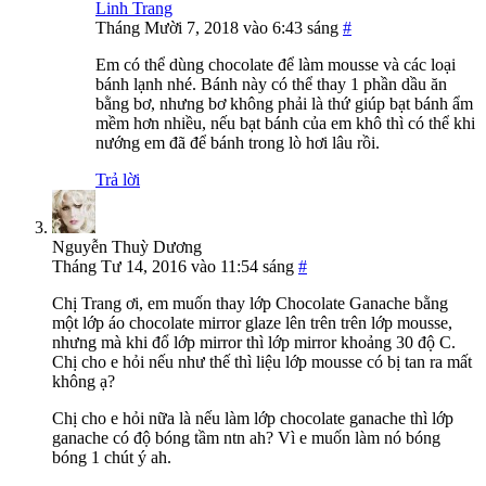
Linh Trang
Tháng Mười 7, 2018 vào 6:43 sáng
#
Em có thể dùng chocolate để làm mousse và các loại
bánh lạnh nhé. Bánh này có thể thay 1 phần dầu ăn
bằng bơ, nhưng bơ không phải là thứ giúp bạt bánh ẩm
mềm hơn nhiều, nếu bạt bánh của em khô thì có thể khi
nướng em đã để bánh trong lò hơi lâu rồi.
Trả lời
Nguyễn Thuỳ Dương
Tháng Tư 14, 2016 vào 11:54 sáng
#
Chị Trang ơi, em muốn thay lớp Chocolate Ganache bằng
một lớp áo chocolate mirror glaze lên trên trên lớp mousse,
nhưng mà khi đổ lớp mirror thì lớp mirror khoảng 30 độ C.
Chị cho e hỏi nếu như thế thì liệu lớp mousse có bị tan ra mất
không ạ?
Chị cho e hỏi nữa là nếu làm lớp chocolate ganache thì lớp
ganache có độ bóng tầm ntn ah? Vì e muốn làm nó bóng
bóng 1 chút ý ah.