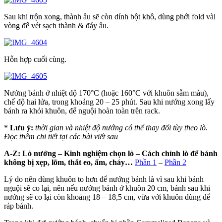
Sau khi trộn xong, thành âu sẽ còn dính bột khô, dùng phới fold vài
vòng để vét sạch thành & đáy âu.
Hỗn hợp cuối cùng.
Nướng bánh ở nhiệt độ 170°C (hoặc 160°C với khuôn sẫm màu),
chế độ hai lửa, trong khoảng 20 – 25 phút. Sau khi nướng xong lấy
bánh ra khỏi khuôn, để nguội hoàn toàn trên rack.
*
Lưu ý:
thời gian và nhiệt độ nướng có thể thay đổi tùy theo lò.
Đọc thêm chi tiết tại các bài viết sau
A-Z: Lò nướng – Kinh nghiệm chọn lò – Cách chỉnh lò để bánh
không bị xẹp, lõm, thắt eo, ẩm, cháy…
Phần 1
–
Phần 2
Lý do nên dùng khuôn to hơn để nướng bánh là vì sau khi bánh
nguội sẽ co lại, nên nếu nướng bánh ở khuôn 20 cm, bánh sau khi
nướng sẽ co lại còn khoảng 18 – 18,5 cm, vừa với khuôn dùng để
ráp bánh.