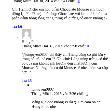
Tháng Mười Hai 30, 2014 vào 3:41 chiều
#
Chị Trang ơi cho em hỏi, phần Chocolate Mousse em muốn
dừng lại ở bước trộn hỗn hợp Chocolate với kem tươi, bỏ qua
phần đánh bông lòng trắng trứng và đường có được không ạ?
Trả lời
Hong Phuc
Tháng Mười Hai 31, 2014 vào 5:58 chiều
#
@tunguyen0807: chị thấy chị Trang cũng có ghi lưu ý
trong bài rồi nè em “* Ghi chú: Lòng trắng trứng có thể
bỏ qua mà không ảnh hưởng đến chất lượng của
Mousse. Nhưng nếu có thì Mousse sẽ nhẹ, mềm và xốp
hơn. “
Trả lời
tunguyen0807
Tháng Một 1, 2015 vào 3:36 chiều
#
Vâng ạ, e đọc không kĩ rồi :(. Em cảm ơn chị
Hong Phuc nhé