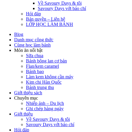
Về Savoury Days & tôi
Savoury Days với báo chí
Hỏi đáp
Bản quyền – Liên hệ
LỚP HỌC LÀM BÁNH
Blog
Danh mục công thức
Cùng học làm bánh
Món ăn nổi bật
Sữa chua
Bánh bông lan cơ bản
Flan/kem caramel
Bánh bao
Làm kem không cần máy
Kim chi Hàn Quốc
Bánh trung thu
Giới thiệu sách
Chuyên mục
Nhiếp ảnh – Du lịch
Ghi chép hàng ngày
Giới thiệu
Về Savoury Days & tôi
Savoury Days với báo chí
Hỏi đáp