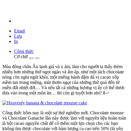
Email
Lưu
In
Công thức
Cỡ chữ
Mùa đông châu Âu lạnh giá và u ám, làm cho người ta thấy thèm
nhiều hơn những thứ ngọt ngào và ấm áp, như một tách chocolate
nóng còn nghi ngút khói, một miếng bánh đậm đà vị cacao xốp
mềm tan trong miệng, mùi thơm ngọt của những thứ quả đến từ
miền đất nhiệt đới… Và nếu tất cả những hương vị ấy có thể được
đưa vào trong một món ăn… thì còn gì tuyệt hơn nhi? 8->
Công thức hôm nay là một sự thử nghiệm mới. Chocolate mousse
và Chocolate Ganache lần này được làm với nguyên liệu hoàn toàn
là bột cacao nguyên chất để có thêm một lựa chọn cho các bạn
không tìm được chocolate với hàm lượng ca cao trên 50% (là yêu