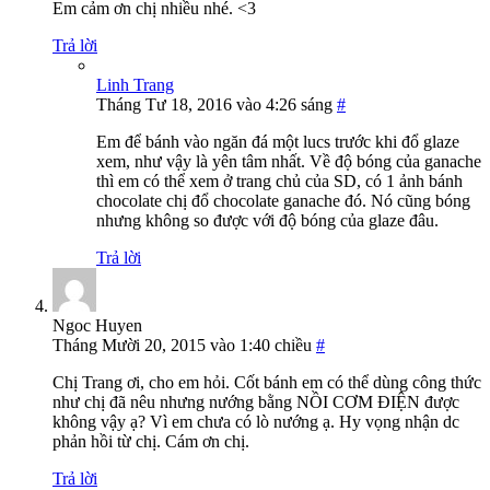
Em cảm ơn chị nhiều nhé. <3
Trả lời
Linh Trang
Tháng Tư 18, 2016 vào 4:26 sáng
#
Em để bánh vào ngăn đá một lucs trước khi đổ glaze
xem, như vậy là yên tâm nhất. Về độ bóng của ganache
thì em có thể xem ở trang chủ của SD, có 1 ảnh bánh
chocolate chị đổ chocolate ganache đó. Nó cũng bóng
nhưng không so được với độ bóng của glaze đâu.
Trả lời
Ngoc Huyen
Tháng Mười 20, 2015 vào 1:40 chiều
#
Chị Trang ơi, cho em hỏi. Cốt bánh em có thể dùng công thức
như chị đã nêu nhưng nướng bằng NỒI CƠM ĐIỆN được
không vậy ạ? Vì em chưa có lò nướng ạ. Hy vọng nhận dc
phản hồi từ chị. Cám ơn chị.
Trả lời