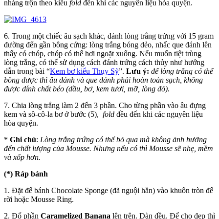
nhàng trộn theo kiểu
fold
đến khi các nguyên liệu hòa quyện.
6. Trong một chiếc âu sạch khác, đánh lòng trắng trứng với 15 gram
đường đến gần bông cứng: lòng trắng bóng dẻo, nhấc que đánh lên
thấy có chóp, chóp có thể hơi ngoặt xuống. Nếu muốn tiệt trùng
lòng trắng, có thể sử dụng cách đánh trứng cách thủy như hướng
dẫn trong bài “
Kem bơ kiểu Thụy Sỹ
”.
Lưu ý:
để lòng trắng có thể
bông được thì âu đánh và que đánh phải hoàn toàn sạch, không
được dính chất béo (dầu, bơ, kem tươi, mỡ, lòng đỏ).
7. Chia lòng trắng làm 2 đến 3 phần. Cho từng phần vào âu đựng
kem và sô-cô-la bơ ở bước (5),
fold
đều đến khi các nguyên liệu
hòa quyện.
*
Ghi chú
:
Lòng trắng trứng có thể bỏ qua mà không ảnh hưởng
đến chất lượng của Mousse. Nhưng nếu có thì Mousse sẽ nhẹ, mềm
và xốp hơn.
(*) Ráp bánh
1. Đặt đế bánh Chocolate Sponge (đã nguội hẳn) vào khuôn tròn đế
rời hoặc Mousse Ring.
2. Đổ phần
Caramelized Banana
lên trên. Dàn đều. Để cho đẹp thì