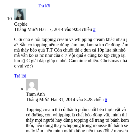
Trả lời
Caphie
Tháng Mười Hai 17, 2014 vào 9:03 chiều
#
C ơi cho e hỏi topping cream vs whipping cream khác nhau j
ạ? Sẵn có topping nên e dùng làm lun, làm ra ko đc đông lắm
mà thấy béo quá T.T Còn chuối thì e đun cả 10p lửa rất nhỏ
mà vẫn ko ra nc như của c :/ Vội quá e cũng ko kịp chụp lại
lun :(( C giải đáp giúp e nhé. Cám ơn c nhiều. Christmas nhà
c vui vẻ :)
Trả lời
Tram Anh
Tháng Mười Hai 31, 2014 vào 8:28 chiều
#
Topping cream thì có thành phần chất béo thực vật và
có đường còn whipping là chất béo động vật, mình thì
thấy mọi người hay dùng topping để trang trí bánh kem
thôi, nếu dùng thay whipping trong mousse thì bánh sẽ
ngậy lắm, nên mình nghĩ không nên thay đổi 2 nguyên