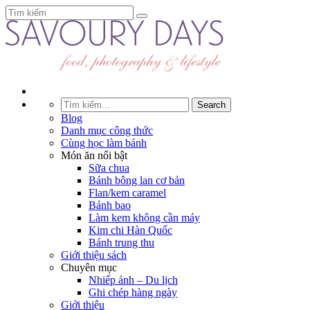
Blog
Danh mục công thức
Cùng học làm bánh
Món ăn nổi bật
Sữa chua
Bánh bông lan cơ bản
Flan/kem caramel
Bánh bao
Làm kem không cần máy
Kim chi Hàn Quốc
Bánh trung thu
Giới thiệu sách
Chuyên mục
Nhiếp ảnh – Du lịch
Ghi chép hàng ngày
Giới thiệu