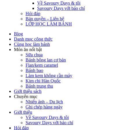
Về Savoury Days & tôi
Savoury Days với báo chí
Hỏi đáp
Bản quyền – Liên hệ
LỚP HỌC LÀM BÁNH
Blog
Danh mục công thức
Cùng học làm bánh
Món ăn nổi bật
Sữa chua
Bánh bông lan cơ bản
Flan/kem caramel
Bánh bao
Làm kem không cần máy
Kim chi Hàn Quốc
Bánh trung thu
Giới thiệu sách
Chuyên mục
Nhiếp ảnh – Du lịch
Ghi chép hàng ngày
Giới thiệu
Về Savoury Days & tôi
Savoury Days với báo chí
Hỏi đáp