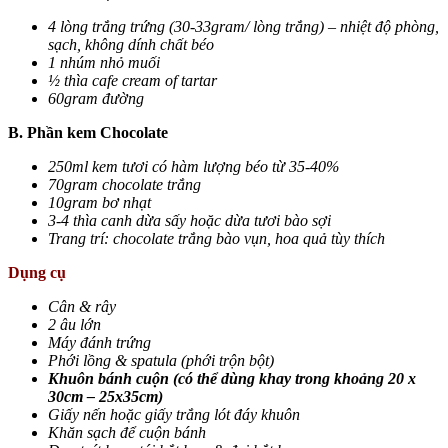
4 lòng trắng trứng (30-33gram/ lòng trắng) – nhiệt độ phòng,
sạch, không dính chất béo
1 nhúm nhỏ muối
½ thìa cafe cream of tartar
60gram đường
B. Phần kem Chocolate
250ml kem tươi có hàm lượng béo từ 35-40%
70gram chocolate trắng
10gram bơ nhạt
3-4 thìa canh dừa sấy hoặc dừa tươi bào sợi
Trang trí: chocolate trắng bào vụn, hoa quả tùy thích
Dụng cụ
Cân & rây
2 âu lớn
Máy đánh trứng
Phới lồng & spatula (phới trộn bột)
Khuôn bánh cuộn (có thể dùng khay trong khoảng 20 x
30cm – 25x35cm)
Giấy nến hoặc giấy trắng lót đáy khuôn
Khăn sạch để cuộn bánh