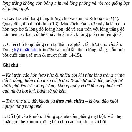
lòng trắng không còn bóng mịn mà lồng phồng và rời rạc giống bọt
xà phòng giặt.
6. Lấy 1/3 chỗ lòng trắng trứng cho vào âu bơ & lòng đỏ ở (4).
Quấy đều, thoải mái (hình 13). Mục đích của bước này là làm cho
hỗn hợp bơ & lòng đỏ loãng hơn, để về sau trộn với lòng trắng dễ
hơn nên các bạn có thể quấy thoải mái, không phải rón rén gì cả.
7. Chia chỗ lòng trắng còn lại thành 2 phần, lần lượt cho vào âu.
Dùng
kỹ thuật fold
trộn đều sau mỗi lần thêm lòng trắng, hỗn hợp
bột cuối cùng sẽ mịn & mượt (hình 14-15).
Ghi chú
:
– Khi trộn các hỗn hợp nhẹ & nhiều bọt khí như lòng trắng trứng
đánh bông, luôn trộn theo cách đảo & xúc từ dưới lên, để bột từ
dưới phủ lên trên lòng trắng, không quấy vì dễ làm xẹp hoặc vỡ
quá nhiều bọt khí, bánh sẽ nở kém.
– Trộn nhẹ tay, dứt khoát và
theo một chiều
– không đảo xuôi
ngược lung tung nhé.
8. Đổ bột vào khuôn. Dùng spatula dàn phẳng mặt bột. Vỗ nhẹ
hoặc gõ nhẹ khuôn xuống bàn cho các bọt khí to vỡ bớt.