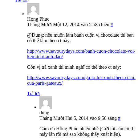
Hong Phuc
Tháng Mười Một 12, 2014 vào 5:58 chiều
#
@Dung: nếu muốn làm bánh cuộn vị chocolate thì bạn
có thể làm theo ct này:
http://www.savourydays.com/banh-cuon-chocolate-voi-
kem-tuoi-anh-dao/
Còn vị trà xanh thì mình nghĩ có thể theo ct này:
http://www.savourydays.com/ga-to-tra-xanh-theo-xi-tai-
cua-paris-gateaux/
Trả lời
dung
Tháng Mười Hai 5, 2014 vào 9:58 sáng
#
Cám ơn Hồng Phúc nhiều nhé (Gửi lời cám ơn P
mấy lần rồi mà sao không thấy xuất hiện).