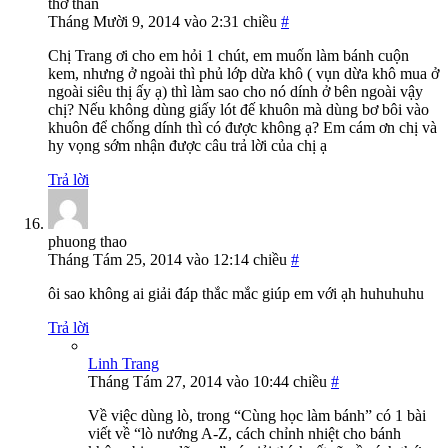
thơ thẩn
Tháng Mười 9, 2014 vào 2:31 chiều
#
Chị Trang ơi cho em hỏi 1 chút, em muốn làm bánh cuộn
kem, nhưng ở ngoài thì phủ lớp dừa khô ( vụn dừa khô mua ở
ngoài siêu thị ấy ạ) thì làm sao cho nó dính ở bên ngoài vậy
chị? Nếu không dùng giấy lót đế khuôn mà dùng bơ bôi vào
khuôn để chống dính thì có được không ạ? Em cám ơn chị và
hy vọng sớm nhận được câu trả lời của chị ạ
Trả lời
phuong thao
Tháng Tám 25, 2014 vào 12:14 chiều
#
ôi sao không ai giải đáp thắc mắc giúp em với ạh huhuhuhu
Trả lời
Linh Trang
Tháng Tám 27, 2014 vào 10:44 chiều
#
Về việc dùng lò, trong “Cùng học làm bánh” có 1 bài
viết về “lò nướng A-Z, cách chỉnh nhiệt cho bánh