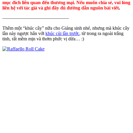
mục đích liên quan đến thương mại. Nếu muốn chia sẻ, vui lòng
liên hệ với tác giả và ghi đầy đủ đường dẫn nguồn bài viết
.
——————————————
Thêm một “khúc cây” nữa cho Giáng sinh nhé, nhưng mà khúc cây
lần này ngược hẳn với
khúc củi lần trước
, từ trong ra ngoài trắng
tinh, rất mềm mịn và thơm phức vị dừa… :)