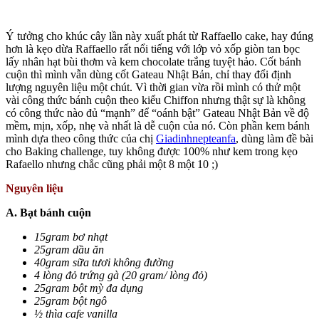
Ý tưởng cho khúc cây lần này xuất phát từ Raffaello cake, hay đúng
hơn là kẹo dừa Raffaello rất nổi tiếng với lớp vỏ xốp giòn tan bọc
lấy nhân hạt bùi thơm và kem chocolate trắng tuyệt hảo. Cốt bánh
cuộn thì mình vẫn dùng cốt Gateau Nhật Bản, chỉ thay đổi định
lượng nguyên liệu một chút. Vì thời gian vừa rồi mình có thử một
vài công thức bánh cuộn theo kiểu Chiffon nhưng thật sự là không
có công thức nào đủ “mạnh” để “oánh bật” Gateau Nhật Bản về độ
mềm, mịn, xốp, nhẹ và nhất là dễ cuộn của nó. Còn phần kem bánh
mình dựa theo công thức của chị
Giadinhnepteanfa
, dùng làm đề bài
cho Baking challenge, tuy không được 100% như kem trong kẹo
Rafaello nhưng chắc cũng phải một 8 một 10 ;)
Nguyên liệu
A. Bạt bánh cuộn
15gram bơ nhạt
25gram dầu ăn
40gram sữa tươi không đường
4 lòng đỏ trứng gà (20 gram/ lòng đỏ)
25gram bột mỳ đa dụng
25gram bột ngô
½ thìa cafe vanilla