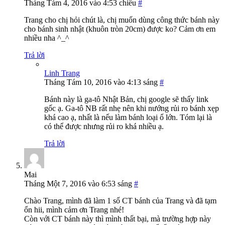
Tháng Tám 4, 2016 vào 4:53 chiều
#
Trang cho chị hỏi chút là, chị muốn dùng công thức bánh này
cho bánh sinh nhật (khuôn tròn 20cm) được ko? Cảm ơn em
nhiều nha ^_^
Trả lời
Linh Trang
Tháng Tám 10, 2016 vào 4:13 sáng
#
Bánh này là ga-tô Nhật Bản, chị google sẽ thấy link
gốc ạ. Ga-tô NB rất nhẹ nên khi nướng rủi ro bánh xẹp
khá cao ạ, nhất là nếu làm bánh loại ổ lớn. Tóm lại là
có thể được nhưng rủi ro khá nhiều ạ.
Trả lời
Mai
Tháng Một 7, 2016 vào 6:53 sáng
#
Chào Trang, mình đã làm 1 số CT bánh của Trang và đã tạm
ổn hii, mình cảm ơn Trang nhé!
Còn với CT bánh này thì mình thất bại, mà trường hợp này