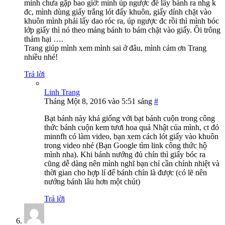
mình chưa gặp bao giờ: mình úp ngược để lấy bánh ra nhg k
đc, mình dùng giấy trắng lót đấy khuôn, giấy dính chặt vào
khuôn mình phải lấy dao róc ra, úp ngược đc rồi thì mình bóc
lớp giấy thì nó theo mảng bánh to bám chặt vào giấy. Ôi trông
thảm hại ….
Trang giúp mình xem mình sai ở đâu, mình cảm ơn Trang
nhiều nhé!
Trả lời
Linh Trang
Tháng Một 8, 2016 vào 5:51 sáng
#
Bạt bánh này khá giống với bạt bánh cuộn trong công
thức bánh cuộn kem tươi hoa quả Nhật của mình, ct đó
minnfh có làm video, bạn xem cách lót giấy vào khuôn
trong video nhé (Bạn Google tìm link công thức hộ
mình nha). Khi bánh nướng đủ chín thì giấy bóc ra
cũng dễ dàng nên mình nghĩ bạn chỉ cần chỉnh nhiệt và
thời gian cho hợp lí để bánh chín là được (có lẽ nên
nướng bánh lâu hơn một chút)
Trả lời