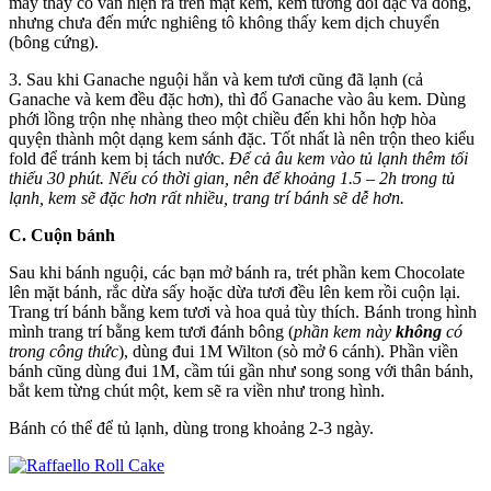
máy thấy có vân hiện ra trên mặt kem, kem tương đối đặc và đông,
nhưng chưa đến mức nghiêng tô không thấy kem dịch chuyển
(bông cứng).
3. Sau khi Ganache nguội hẳn và kem tươi cũng đã lạnh (cả
Ganache và kem đều đặc hơn), thì đổ Ganache vào âu kem. Dùng
phới lồng trộn nhẹ nhàng theo một chiều đến khi hỗn hợp hòa
quyện thành một dạng kem sánh đặc. Tốt nhất là nên trộn theo kiểu
fold để tránh kem bị tách nước.
Để cả âu kem vào tủ lạnh thêm tối
thiểu 30 phút. Nếu có thời gian, nên để khoảng 1.5 – 2h trong tủ
lạnh, kem sẽ đặc hơn rất nhiều, trang trí bánh sẽ dễ hơn.
C. Cuộn bánh
Sau khi bánh nguội, các bạn mở bánh ra, trét phần kem Chocolate
lên mặt bánh, rắc dừa sấy hoặc dừa tươi đều lên kem rồi cuộn lại.
Trang trí bánh bằng kem tươi và hoa quả tùy thích. Bánh trong hình
mình trang trí bằng kem tươi đánh bông (
phần kem này
không
có
trong công thức
), dùng đui 1M Wilton (sò mở 6 cánh). Phần viền
bánh cũng dùng đui 1M, cầm túi gần như song song với thân bánh,
bắt kem từng chút một, kem sẽ ra viền như trong hình.
Bánh có thể để tủ lạnh, dùng trong khoảng 2-3 ngày.