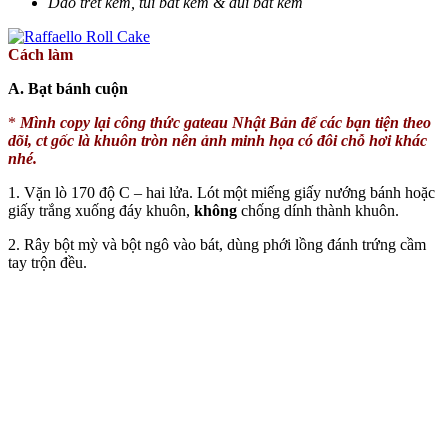
Dao trét kem, túi bắt kem & đui bắt kem
Cách làm
A. Bạt bánh cuộn
*
Mình copy lại công thức gateau Nhật Bản để các bạn tiện theo
dõi, ct gốc là khuôn tròn nên ảnh minh họa có đôi chỗ hơi khác
nhé.
1. Vặn lò 170 độ C – hai lửa. Lót một miếng giấy nướng bánh hoặc
giấy trắng xuống đáy khuôn,
không
chống dính thành khuôn.
2. Rây bột mỳ và bột ngô vào bát, dùng phới lồng đánh trứng cầm
tay trộn đều.