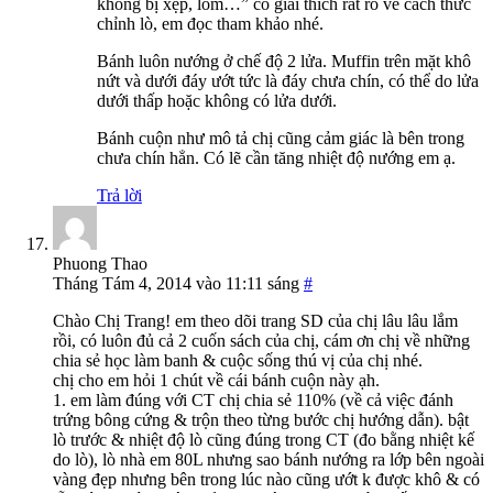
không bị xẹp, lõm…” có giải thích rất rõ về cách thức
chỉnh lò, em đọc tham khảo nhé.
Bánh luôn nướng ở chế độ 2 lửa. Muffin trên mặt khô
nứt và dưới đáy ướt tức là đáy chưa chín, có thể do lửa
dưới thấp hoặc không có lửa dưới.
Bánh cuộn như mô tả chị cũng cảm giác là bên trong
chưa chín hẳn. Có lẽ cần tăng nhiệt độ nướng em ạ.
Trả lời
Phuong Thao
Tháng Tám 4, 2014 vào 11:11 sáng
#
Chào Chị Trang! em theo dõi trang SD của chị lâu lâu lắm
rồi, có luôn đủ cả 2 cuốn sách của chị, cám ơn chị về những
chia sẻ học làm banh & cuộc sống thú vị của chị nhé.
chị cho em hỏi 1 chút về cái bánh cuộn này ạh.
1. em làm đúng với CT chị chia sẻ 110% (về cả việc đánh
trứng bông cứng & trộn theo từng bước chị hướng dẫn). bật
lò trước & nhiệt độ lò cũng đúng trong CT (đo bằng nhiệt kế
do lò), lò nhà em 80L nhưng sao bánh nướng ra lớp bên ngoài
vàng đẹp nhưng bên trong lúc nào cũng ướt k được khô & có