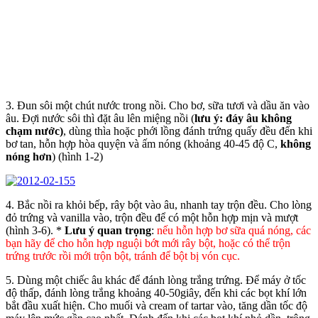
3. Đun sôi một chút nước trong nồi. Cho bơ, sữa tươi và dầu ăn vào
âu. Đợi nước sôi thì đặt âu lên miệng nồi (
lưu ý: đáy âu không
chạm nước)
, dùng thìa hoặc phới lồng đánh trứng quấy đều đến khi
bơ tan, hỗn hợp hòa quyện và ấm nóng (khoảng 40-45 độ C,
không
nóng hơn
) (hình 1-2)
4. Bắc nồi ra khỏi bếp, rây bột vào âu, nhanh tay trộn đều. Cho lòng
đỏ trứng và vanilla vào, trộn đều để có một hỗn hợp mịn và mượt
(hình 3-6). *
Lưu ý quan trọng
:
nếu hỗn hợp bơ sữa quá nóng, các
bạn hãy để cho hỗn hợp nguội bớt mới rây bột, hoặc có thể trộn
trứng trước rồi mới trộn bột, tránh để bột bị vón cục.
5. Dùng một chiếc âu khác để đánh lòng trắng trứng. Để máy ở tốc
độ thấp, đánh lòng trắng khoảng 40-50giây, đến khi các bọt khí lớn
bắt đầu xuất hiện. Cho muối và cream of tartar vào, tăng dần tốc độ