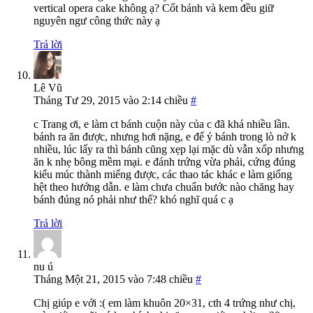
vertical opera cake không ạ? Cốt bánh và kem đều giữ
nguyên ngư công thức này ạ
Trả lời
Lê Vũ
Tháng Tư 29, 2015 vào 2:14 chiều
#
c Trang ơi, e làm ct bánh cuộn này của c đã khá nhiều lần.
bánh ra ăn được, nhưng hơi nặng, e để ý bánh trong lò nở k
nhiều, lúc lấy ra thì bánh cũng xẹp lại mặc dù vẫn xốp nhưng
ăn k nhẹ bông mềm mại. e đánh trứng vừa phải, cứng đúng
kiểu múc thành miếng được, các thao tác khác e làm giống
hệt theo hướng dẫn. e làm chưa chuẩn bước nào chăng hay
bánh đúng nó phải như thế? khó nghĩ quá c ạ
Trả lời
nu ú
Tháng Một 21, 2015 vào 7:48 chiều
#
Chị giúp e với :( em làm khuôn 20×31, cth 4 trứng như chị,