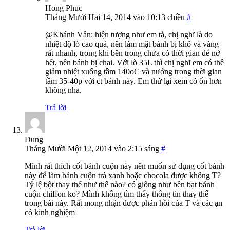
Hong Phuc
Tháng Mười Hai 14, 2014 vào 10:13 chiều
#
@Khánh Vân: hiện tượng như em tả, chị nghĩ là do
nhiệt độ lò cao quá, nên làm mặt bánh bị khô và vàng
rất nhanh, trong khi bên trong chưa có thời gian để nở
hết, nên bánh bị chai. Với lò 35L thì chị nghĩ em có thê
giảm nhiệt xuống tầm 140oC và nướng trong thời gian
tầm 35-40p với ct bánh này. Em thử lại xem có ổn hơn
không nha.
Trả lời
Dung
Tháng Mười Một 12, 2014 vào 2:15 sáng
#
Mình rất thích cốt bánh cuộn này nên muốn sử dụng cốt bánh
này để làm bánh cuộn trà xanh hoặc chocola được không T?
Tỷ lệ bột thay thế như thế nào? có giống như bên bạt bánh
cuộn chiffon ko? Mình không tìm thấy thông tin thay thế
trong bài này. Rất mong nhận được phản hồi của T và các ạn
có kinh nghiệm
Trả lời