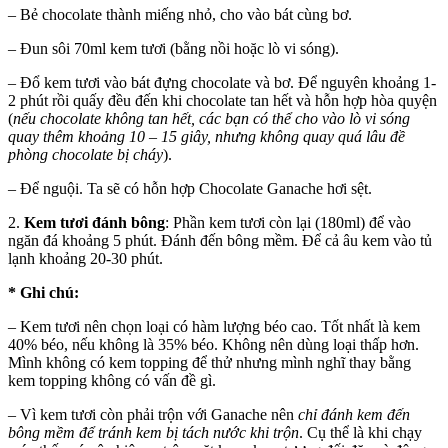
– Bẻ chocolate thành miếng nhỏ, cho vào bát cùng bơ.
– Đun sôi 70ml kem tươi (bằng nồi hoặc lò vi sóng).
– Đổ kem tươi vào bát đựng chocolate và bơ. Để nguyên khoảng 1-
2 phút rồi quấy đều đến khi chocolate tan hết và hỗn hợp hòa quyện
(
nếu chocolate không tan hết, các bạn có thể cho vào lò vi sóng
quay thêm khoảng 10 – 15 giây, nhưng không quay quá lâu đề
phòng chocolate bị cháy
).
– Để nguội. Ta sẽ có hỗn hợp Chocolate Ganache hơi sệt.
2.
Kem tươi đánh bông
: Phần kem tươi còn lại (180ml) để vào
ngăn đá khoảng 5 phút. Đánh đến bông mềm. Để cả âu kem vào tủ
lạnh khoảng 20-30 phút.
* Ghi chú:
– Kem tươi nên chọn loại có hàm lượng béo cao. Tốt nhất là kem
40% béo, nếu không là 35% béo. Không nên dùng loại thấp hơn.
Mình không có kem topping để thử nhưng mình nghĩ thay bằng
kem topping không có vấn đề gì.
– Vì kem tươi còn phải trộn với Ganache nên
chỉ đánh kem đến
bông mềm để tránh kem bị tách nước khi trộn
. Cụ thể là khi chạy