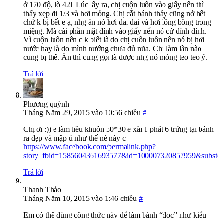
ở 170 độ, lò 42l. Lúc lấy ra, chị cuộn luôn vào giấy nến thì
thấy xẹp đi 1/3 và hơi mỏng. Chị cắt bánh thấy cũng nở hết
chứ k bị bết e ạ, nhg ăn nó hơi dai dai và hơi lồng bồng trong
miệng. Mà cài phần mặt dính vào giấy nến nó cứ dính dính.
Vì cuộn luôn nên c k biết là do chị cuốn luôn nên nó bị hơi
nước hay là do mình nướng chưa đủ nữa. Chị làm lần nào
cũng bị thế. Ăn thì cũng gọi là được nhg nó mỏng teo teo ý.
Trả lời
Phương quỳnh
Tháng Năm 29, 2015 vào 10:56 chiều
#
Chị ơi :)) e làm liều khuôn 30*30 e xài 1 phát 6 trứng tại bánh
ra đẹp và mập ú như thế nè này c
https://www.facebook.com/permalink.php?
story_fbid=1585604361693577&id=100007320857959&subst
Trả lời
Thanh Thảo
Tháng Năm 10, 2015 vào 1:46 chiều
#
Em có thể dùng công thức này để làm bánh “dọc” như kiểu