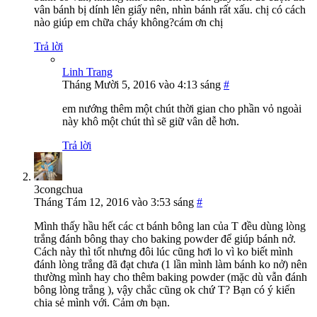
vân bánh bị dính lên giấy nên, nhìn bánh rất xấu. chị có cách
nào giúp em chữa cháy không?cám ơn chị
Trả lời
Linh Trang
Tháng Mười 5, 2016 vào 4:13 sáng
#
em nướng thêm một chút thời gian cho phần vỏ ngoài
này khô một chút thì sẽ giữ vân dễ hơn.
Trả lời
3congchua
Tháng Tám 12, 2016 vào 3:53 sáng
#
Mình thấy hầu hết các ct bánh bông lan của T đều dùng lòng
trắng đánh bông thay cho baking powder để giúp bánh nở.
Cách này thì tốt nhưng đôi lúc cũng hơi lo vì ko biết mình
đánh lòng trắng đã đạt chưa (1 lần mình làm bánh ko nở) nên
thường mình hay cho thêm baking powder (mặc dù vẫn đánh
bông lòng trắng ), vậy chắc cũng ok chứ T? Bạn có ý kiến
chia sẻ mình với. Cảm ơn bạn.