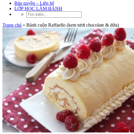
Bản quyền – Liên hệ
LỚP HỌC LÀM BÁNH
Trang chủ
»
Bánh cuộn Raffaello (kem tươi chocolate & dừa)