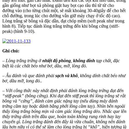
máy lên mức gần cao nhất. Đánh đến khi các bọt khí nhỏ dần, trông
gần giống như bọt xà phòng giặt hay bọt cạo râu thì từ từ cho
đường vào (cho từng chút một, sẽ mất khoảng 30-40giây để cho hết
chỗ đường, trong lúc cho đường vẫn giữ máy chạy ở tốc độ cao).
Lòng trắng sẽ bông và đặc dần, đạt chóp mềm (soft peak như trong
hình 8). Tiếp tục đánh lòng trắng trứng đến khi bông cứng (stiff-
peak) (hình 9-10).
Ghi chú:
– Lòng trắng trứng ở
nhiệt độ phòng
,
không dính
tạp chất, đặc
biệt là các chất béo như bơ, dầu, mỡ, lòng đỏ.
– Âu đánh và que đánh phải
sạch và khô
, không dính chất béo như
bơ, dầu mỡ, long đỏ..
– Với công thức này nhất định phải đánh lòng trắng trứng đạt đến
“stiff-peak” (bông cứng). Khi đạt đến stiff peak thì lòng trắng sẽ rât
bông và “cứng”, đánh cảm giác nặng tay (nếu dùng máy đánh
trứng cầm tay hoặc đánh bằng phới lồng cầm tay). Nhìn bên ngoài
thấy lòng trắng bóng mịn và cảm giác lòng trắng dẻo. Nhấc que lên
thấy trứng dính trên đầu que, hoàn toàn không rung rinh hay lay
chuyển gì. Lòng trắng đánh đến đây là vừa chuẩn, không nên đánh
lâu hơn nữa vì có thể sẽ làm cho lòng trắng bị “khô”, hiện tượng là