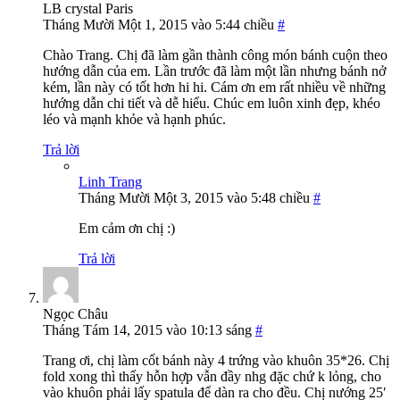
LB crystal Paris
Tháng Mười Một 1, 2015 vào 5:44 chiều
#
Chào Trang. Chị đã làm gần thành công món bánh cuộn theo
hướng dẫn của em. Lần trước đã làm một lần nhưng bánh nở
kém, lần này có tốt hơn hi hi. Cám ơn em rất nhiều về những
hướng dẫn chi tiết và dễ hiểu. Chúc em luôn xinh đẹp, khéo
léo và mạnh khỏe và hạnh phúc.
Trả lời
Linh Trang
Tháng Mười Một 3, 2015 vào 5:48 chiều
#
Em cảm ơn chị :)
Trả lời
Ngọc Châu
Tháng Tám 14, 2015 vào 10:13 sáng
#
Trang ơi, chị làm cốt bánh này 4 trứng vào khuôn 35*26. Chị
fold xong thì thấy hỗn hợp vẫn đầy nhg đặc chứ k lỏng, cho
vào khuôn phải lấy spatula để dàn ra cho đều. Chị nướng 25′