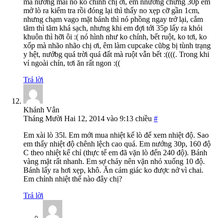
mà nướng mãi nó ko chính chị ơi, em nnướng chừng 30p em
mở lò ra kiểm tra rồi đóng lại thì thấy no xẹp cỡ gần 1cm,
nhưng chạm vago mặt bánh thì nó phồng ngay trở lại, cắm
tăm thì tăm khá sạch, nhưng khi em đợi tới 35p lấy ra khỏi
khuôn thì hỡi ôi :( nó hình như ko chính, bết ruột, ko tơi, ko
xốp mà nhão nhão chị ơi, êm làm cupcake cũbg bị tùnh trạng
y hệt, nướbg quá trời quá đất mà ruột vẫn bết :((((. Trong khi
vỉ ngoài chín, tơi ăn rất ngon :((
Trả lời
Khánh Vân
Tháng Mười Hai 12, 2014 vào 9:13 chiều
#
Em xài lò 35l. Em mới mua nhiệt kế lò để xem nhiệt độ. Sao
em thấy nhiệt độ chênh lệch cao quá. Em nướng 30p, 160 độ
C theo nhiệt kế chỉ (thực tế em đã vặn lò đến 240 độ). Bánh
vàng mặt rất nhanh. Em sợ cháy nên vặn nhỏ xuống 10 độ.
Bánh lấy ra hơi xẹp, khô. Ăn cảm giác ko được nở vì chai.
Em chỉnh nhiệt thế nào đây chị?
Trả lời