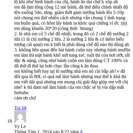
lỗ khí như hình bánh của chị, bánh ăn dai chứ k xốp ah
em đã làm tổng cộng 12 mẻ bánh, đã thử điều chình nhiệt độ
lên-xuống 5do, tăng- giảm thời gian nướng bánh lên 5-10p
nói chung em thử nhiều cách nhưng vẫn chung 1 tình trạng
em buồn quá, có hôm lấy bánh ra khóc quá chừng vì ức :((((
em dùng khuôn 20*20 (công thức 3trung)
2. lò nhà em có 5 chế độ nhiệt, trong đó có 2 chế độ nướng 2
lửa (1 là chỉ nướng 2 lửa, 2 là nướng 2 lửa & có thêm biểu
tượng cái quạt) em k biết là phải dùng chế độ nào thì đúng ạh
3. không liên quan đến bài bánh cuộn này nhưng bánh muffin
em làm thì mặt bánh khô nứt tung toé, ruột thì còn hơi ướt, rất
đặc & nặng, cũng như bánh cuộn em làm đúng CT 100% và
đã thử đi thử lại hơn chục lần cũng k ăn thua
em không biết hay tại lò nướng nhà em nó cùi bắp ah? e đã
đổi qua lò 80L vì quá mê làm bánh nhưng mọi thứ k khả thi
em viết dài quá nhưng em mong chị giải đáp giúp em với chị
nhé! k thì đam mê làm bánh của em chắc sẽ bị vùi dập mất
huhuhu
cám ơn chị!
Trả lời
Vy Le
Tháng Tám 1, 2014 vào 8:22 sáng
#