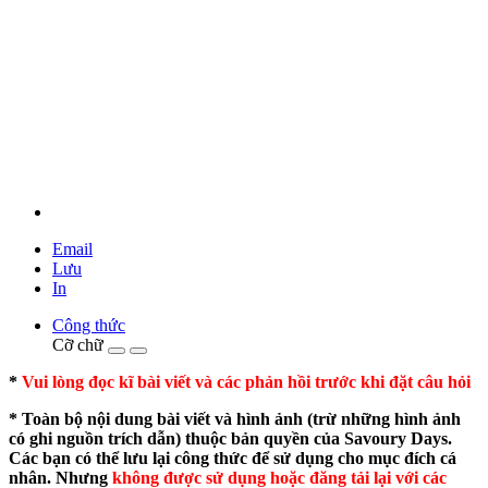
Email
Lưu
In
Công thức
Cỡ chữ
*
Vui lòng đọc kĩ bài viết và các phản hồi trước khi đặt câu hỏi
* Toàn bộ nội dung bài viết và hình ảnh (trừ những hình ảnh
có ghi nguồn trích dẫn) thuộc bản quyền của Savoury Days.
Các bạn có thể lưu lại công thức để sử dụng cho mục đích cá
nhân. Nhưng
không được sử dụng hoặc đăng tải lại với các