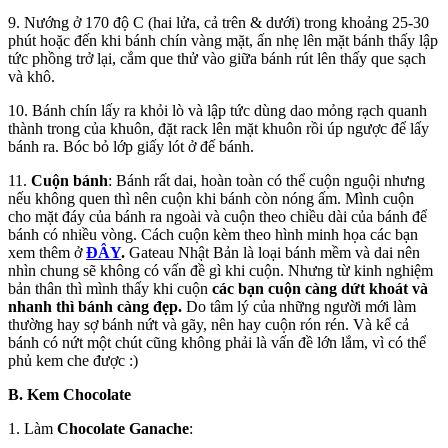
9. Nướng ở 170 độ C (hai lửa, cả trên & dưới) trong khoảng 25-30
phút hoặc đến khi bánh chín vàng mặt, ấn nhẹ lên mặt bánh thấy lập
tức phồng trở lại, cắm que thử vào giữa bánh rút lên thấy que sạch
và khô.
10. Bánh chín lấy ra khỏi lò và lập tức dùng dao mỏng rạch quanh
thành trong của khuôn, đặt rack lên mặt khuôn rồi úp ngược để lấy
bánh ra. Bóc bỏ lớp giấy lót ở đế bánh.
11.
Cuộn bánh
: Bánh rất dai, hoàn toàn có thể cuộn nguội nhưng
nếu không quen thì nên cuộn khi bánh còn nóng ấm. Mình cuộn
cho mặt đáy của bánh ra ngoài và cuộn theo chiều dài của bánh để
bánh có nhiều vòng. Cách cuộn kèm theo hình minh họa các bạn
xem thêm ở
ĐÂY
.
Gateau Nhật Bản là loại bánh mềm và dai nên
nhìn chung sẽ không có vấn đề gì khi cuộn. Nhưng từ kinh nghiệm
bản thân thì mình thấy khi cuộn
các bạn cuộn càng dứt khoát và
nhanh thì bánh càng đẹp.
Do tâm lý của những người mới làm
thường hay sợ bánh nứt và gãy, nên hay cuộn rón rén. Và kể cả
bánh có nứt một chút cũng không phải là vấn đề lớn lắm, vì có thể
phủ kem che được :)
B. Kem Chocolate
1. Làm
Chocolate Ganache
: