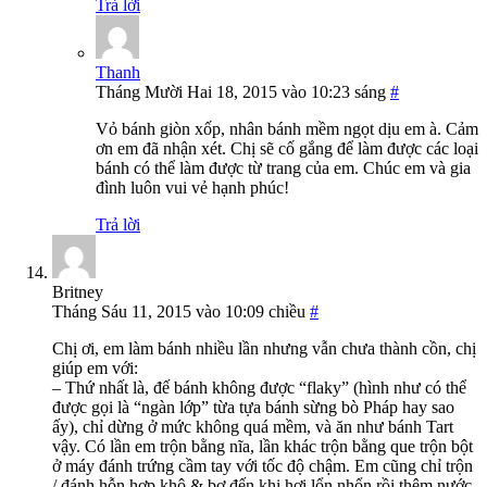
Trả lời
Thanh
Tháng Mười Hai 18, 2015 vào 10:23 sáng
#
Vỏ bánh giòn xốp, nhân bánh mềm ngọt dịu em à. Cảm
ơn em đã nhận xét. Chị sẽ cố gắng để làm được các loại
bánh có thể làm được từ trang của em. Chúc em và gia
đình luôn vui vẻ hạnh phúc!
Trả lời
Britney
Tháng Sáu 11, 2015 vào 10:09 chiều
#
Chị ơi, em làm bánh nhiều lần nhưng vẫn chưa thành cồn, chị
giúp em với:
– Thứ nhất là, đế bánh không được “flaky” (hình như có thể
được gọi là “ngàn lớp” từa tựa bánh sừng bò Pháp hay sao
ấy), chỉ dừng ở mức không quá mềm, và ăn như bánh Tart
vậy. Có lần em trộn bằng nĩa, lần khác trộn bằng que trộn bột
ở máy đánh trứng cầm tay với tốc độ chậm. Em cũng chỉ trộn
/ đánh hỗn hợp khô & bơ đến khi hơi lổn nhổn rồi thêm nước,