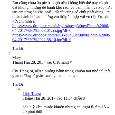
Em cũng chưa ăn pie bao giờ nên không biết thế này có phải
đạt không, nhưng đế bánh khô ráo, vỏ bánh mềm và xốp hơn
tart em từng ăn khá nhiều dù cắt cũng có chút phải dùng lực,
nhân bánh hơi ẩm nhưng em thấy ăn hợp với vỏ (?). Em xin
gửi chị hình ạ:
https://www.dropbox.com/s/hydr4hnctg3t0nv/Photo%2008-
04-2017%2C%2023.01.55.jpg?dl=0
https://www.dropbox.com/s/f8zxq9hu3af9uvd/Photo%2008-
04-2017%2C%2022.58.10.jpg?dl=0
Trả lời
Mary
Tháng Hai 28, 2017 vào 6:18 sáng
#
Chị Trang ơi, nếu e nướng bánh trong khuôn tart nhỏ thì thời
gian nướng sẽ giảm xuống bao nhiêu ạ
Trả lời
Linh Trang
Tháng Hai 28, 2017 vào 11:34 chiều
#
còn tuỳ kích thước khuôn nhưng chị nghĩ là tầm 15 –
20 phút thôi