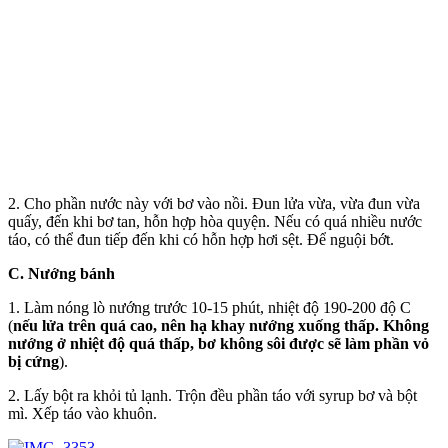
2. Cho phần nước này với bơ vào nồi. Đun lửa vừa, vừa đun vừa
quấy, đến khi bơ tan, hỗn hợp hòa quyện. Nếu có quá nhiều nước
táo, có thể đun tiếp đến khi có hỗn hợp hơi sệt. Để nguội bớt.
C. Nướng bánh
1. Làm nóng lò nướng trước 10-15 phút, nhiệt độ 190-200 độ C
(
nếu lửa trên quá cao, nên hạ khay nướng xuống thấp. Không
nướng ở nhiệt độ quá thấp, bơ không sôi được sẽ làm phần vỏ
bị cứng
).
2. Lấy bột ra khỏi tủ lạnh. Trộn đều phần táo với syrup bơ và bột
mì. Xếp táo vào khuôn.