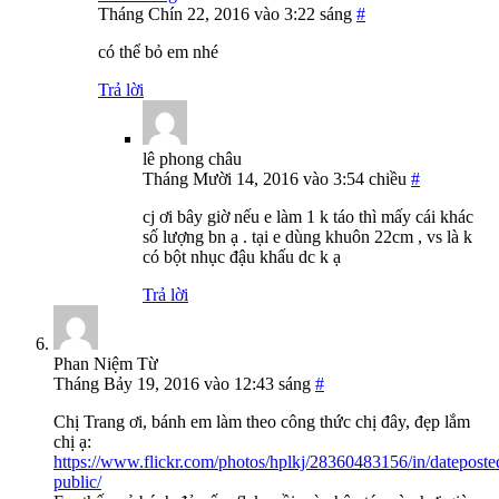
Tháng Chín 22, 2016 vào 3:22 sáng
#
có thể bỏ em nhé
Trả lời
lê phong châu
Tháng Mười 14, 2016 vào 3:54 chiều
#
cj ơi bây giờ nếu e làm 1 k táo thì mấy cái khác
số lượng bn ạ . tại e dùng khuôn 22cm , vs là k
có bột nhục đậu khấu dc k ạ
Trả lời
Phan Niệm Từ
Tháng Bảy 19, 2016 vào 12:43 sáng
#
Chị Trang ơi, bánh em làm theo công thức chị đây, đẹp lắm
chị ạ:
https://www.flickr.com/photos/hplkj/28360483156/in/dateposte
public/