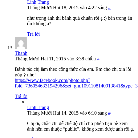
Linh Trang
Tháng Mười Hai 18, 2015 vào 4:22 sáng
#
như trong ảnh thì bánh quá chuẩn rồi ạ :) bên trong ăn
ổn không ạ?
Trả lời
Thanh
Tháng Mười Hai 11, 2015 vào 3:38 chiều
#
Bánh táo chị làm theo công thức của em. Em cho chị xin lời
góp ý nhé!
https://www.facebook.com/photo.php?
fbid=736054633194296&set=gm.1091108140913841&type=3&
Trả lời
Linh Trang
Tháng Mười Hai 14, 2015 vào 6:10 sáng
#
Chị ơi, chắc chị để chế độ chỉ cho phép bạn bè xem
ảnh nên em thuộc “public”, không xem được ảnh rồi ạ.