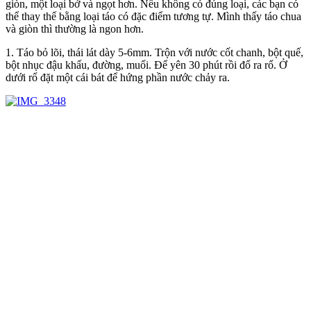
giòn, một loại bở và ngọt hơn. Nếu không có đúng loại, các bạn có
thể thay thế bằng loại táo có đặc điểm tương tự. Mình thấy táo chua
và giòn thì thường là ngon hơn.
1. Táo bỏ lõi, thái lát dày 5-6mm. Trộn với nước cốt chanh, bột quế,
bột nhục đậu khấu, đường, muối. Để yên 30 phút rồi đổ ra rổ. Ở
dưới rổ đặt một cái bát để hứng phần nước chảy ra.