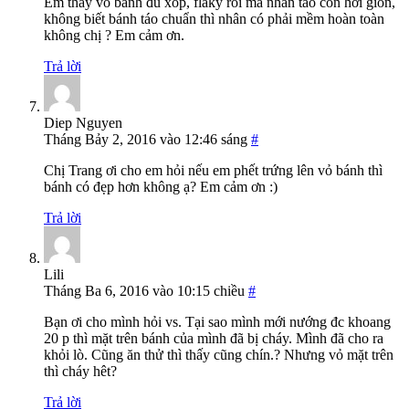
Em thấy vỏ bánh đủ xốp, flaky rồi mà nhân táo còn hơi giòn,
không biết bánh táo chuẩn thì nhân có phải mềm hoàn toàn
không chị ? Em cảm ơn.
Trả lời
Diep Nguyen
Tháng Bảy 2, 2016 vào 12:46 sáng
#
Chị Trang ơi cho em hỏi nếu em phết trứng lên vỏ bánh thì
bánh có đẹp hơn không ạ? Em cảm ơn :)
Trả lời
Lili
Tháng Ba 6, 2016 vào 10:15 chiều
#
Bạn ơi cho mình hỏi vs. Tại sao mình mới nướng đc khoang
20 p thì mặt trên bánh của mình đã bị cháy. Mình đã cho ra
khỏi lò. Cũng ăn thử thì thấy cũng chín.? Nhưng vỏ mặt trên
thì cháy hêt?
Trả lời