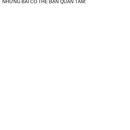
NHỮNG BÀI CÓ THỂ BẠN QUAN TÂM: