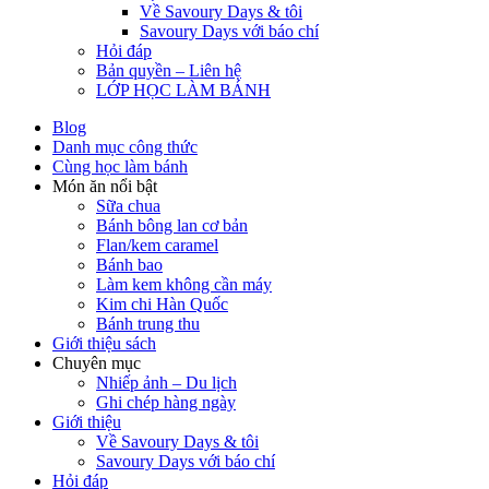
Về Savoury Days & tôi
Savoury Days với báo chí
Hỏi đáp
Bản quyền – Liên hệ
LỚP HỌC LÀM BÁNH
Blog
Danh mục công thức
Cùng học làm bánh
Món ăn nổi bật
Sữa chua
Bánh bông lan cơ bản
Flan/kem caramel
Bánh bao
Làm kem không cần máy
Kim chi Hàn Quốc
Bánh trung thu
Giới thiệu sách
Chuyên mục
Nhiếp ảnh – Du lịch
Ghi chép hàng ngày
Giới thiệu
Về Savoury Days & tôi
Savoury Days với báo chí
Hỏi đáp