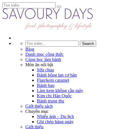
Blog
Danh mục công thức
Cùng học làm bánh
Món ăn nổi bật
Sữa chua
Bánh bông lan cơ bản
Flan/kem caramel
Bánh bao
Làm kem không cần máy
Kim chi Hàn Quốc
Bánh trung thu
Giới thiệu sách
Chuyên mục
Nhiếp ảnh – Du lịch
Ghi chép hàng ngày
Giới thiệu