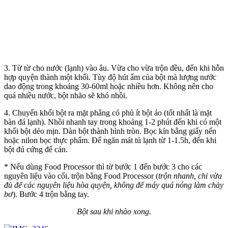
3. Từ từ cho nước (lạnh) vào âu. Vừa cho vừa trộn đều, đến khi hỗn
hợp quyện thành một khối. Tùy độ hút ẩm của bột mà lượng nước
dao động trong khoảng 30-60ml hoặc nhiều hơn. Không nên cho
quá nhiều nước, bột nhão sẽ khó nhồi.
4. Chuyển khối bột ra mặt phẳng có phủ ít bột áo (tốt nhất là mặt
bàn đá lạnh). Nhồi nhanh tay trong khoảng 1-2 phút đến khi có một
khối bột dẻo mịn. Dàn bột thành hình tròn. Bọc kín bằng giấy nến
hoặc nilon bọc thực phẩm. Để ngăn mát tủ lạnh từ 1-1.5h, đến khi
bột đủ cứng để cán.
* Nếu dùng Food Processor thì từ bước 1 đến bước 3 cho các
nguyên liệu vào cối, trộn bằng Food Processor (
trộn nhanh, chỉ vừa
đủ để các nguyên liệu hòa quyện, không để máy quá nóng làm chảy
bơ
). Bước 4 trộn bằng tay.
Bột sau khi nhào xong.