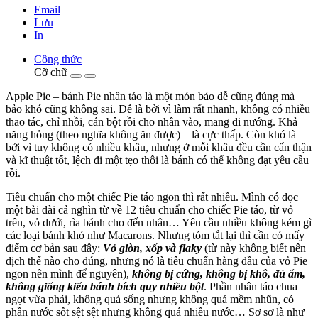
Email
Lưu
In
Công thức
Cỡ chữ
Apple Pie – bánh Pie nhân táo là một món bảo dễ cũng đúng mà
bảo khó cũng không sai. Dễ là bởi vì làm rất nhanh, không có nhiều
thao tác, chỉ nhồi, cán bột rồi cho nhân vào, mang đi nướng. Khả
năng hỏng (theo nghĩa không ăn được) – là cực thấp. Còn khó là
bởi vì tuy không có nhiều khâu, nhưng ở mỗi khâu đều cần cẩn thận
và kĩ thuật tốt, lệch đi một tẹo thôi là bánh có thể không đạt yêu cầu
rồi.
Tiêu chuẩn cho một chiếc Pie táo ngon thì rất nhiều. Mình có đọc
một bài dài cả nghìn từ về 12 tiêu chuẩn cho chiếc Pie táo, từ vỏ
trên, vỏ dưới, rìa bánh cho đến nhân… Yêu cầu nhiều không kém gì
các loại bánh khó như Macarons. Nhưng tóm tắt lại thì cần có mấy
điểm cơ bản sau đây:
Vỏ giòn, xốp và flaky
(từ này không biết nên
dịch thế nào cho đúng, nhưng nó là tiêu chuẩn hàng đầu của vỏ Pie
ngon nên mình để nguyên),
không bị cứng, không bị khô, đủ ẩm,
không giống kiểu bánh bích quy nhiều bột
. Phần nhân táo chua
ngọt vừa phải, không quá sống nhưng không quá mềm nhũn, có
phần nước sốt sệt sệt nhưng không quá nhiều nước… Sơ sơ là như