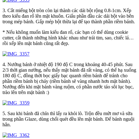
3. Cắt miếng bột tròn còn lại thành các dải bột rộng 0.8-1cm. Xếp
theo kiểu đan rổ lên mặt khuôn. Giấu phần đầu các dải bột vào bên
trong mép bánh. Gấp mép bột thừa lại để tạo thành phần riềm bánh.
* Nếu không muốn làm kiểu đan rổ, các bạn có thể dùng cookie
cutter, cắt thành những hình khác nhau như trái tim, sao, chiếc lá…
rồi xếp lên mặt bánh cũng rất đẹp.
4. Nướng bánh ở nhiệt độ 190 độ C trong khoảng 40-45 phút. Sau
2/3 thời gian nướng, nếu thấy mặt bánh đã rất vàng, có thể hạ xuống
180 độ C, đồng thời bọc giấy bạc quanh riềm bánh để tránh cho
phần riềm bánh bị cháy (riềm bánh sẽ vàng nhanh hơn mặt bánh).
Nướng đến khi mặt bánh vàng ruộm, có phần nước táo sôi lục bục,
trào lên trên mặt bánh :)
5. Sau khi bánh đã chín thì lấy ra khỏi lò. Trộn đều mứt mơ và sữa
trong phần Glaze, dùng chổi quét đều lên mặt bánh. Để bánh nguội
hẳn.