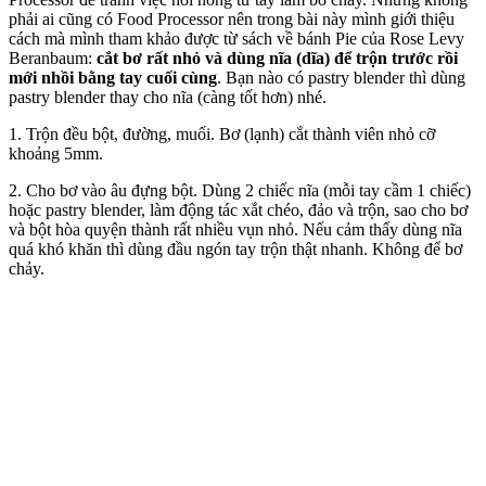
phải ai cũng có Food Processor nên trong bài này mình giới thiệu
cách mà mình tham khảo được từ sách về bánh Pie của Rose Levy
Beranbaum:
cắt bơ rất nhỏ và dùng nĩa (dĩa) để trộn trước rồi
mới nhồi bằng tay cuối cùng
. Bạn nào có pastry blender thì dùng
pastry blender thay cho nĩa (càng tốt hơn) nhé.
1. Trộn đều bột, đường, muối. Bơ (lạnh) cắt thành viên nhỏ cỡ
khoảng 5mm.
2. Cho bơ vào âu đựng bột. Dùng 2 chiếc nĩa (mỗi tay cầm 1 chiếc)
hoặc pastry blender, làm động tác xắt chéo, đảo và trộn, sao cho bơ
và bột hòa quyện thành rất nhiều vụn nhỏ. Nếu cảm thấy dùng nĩa
quá khó khăn thì dùng đầu ngón tay trộn thật nhanh. Không để bơ
chảy.