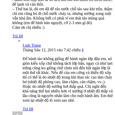
để lạnh và cán thôi.
– Thứ hai là, dù em đã để ráo nước chỗ táo sau khi trộn, thậm
chí em cũng bỏ đi chỗ nước chảy ra, nhưng nướng xong ruột
vẫn khá ẩm. Không biết có phải vì em thái táo mỏng quá
không (em để hình bán nguyệt, cỡ 2-3 mm gì đó)
Cảm ơn chị nhiều :)
Trả lời
Linh Trang
Tháng Sáu 12, 2015 vào 7:42 chiều
#
Đế bánh táo không giống đế bánh ngàn lớp đâu em, nó
giòn kiểu xốp chứ không tách lớp hẳn, ngay cả như tart
trứng cũng ko giống chứ chưa nói đến bột ngàn lớp là
một thứ rất khác. Nếu đế của em cứng và thiếu độ xốp
thì có thể là do nhiệt độ trong khi thao tác cao làm chảy
bơ (nhiệt độ phòng cao, làm chậm, cán chậm, vv..).
Hoặc do nhiệt độ nướng hơi thấp quá. Chị nghi đến
khả năng thứ hai nhiều hơn vì nướng ở nhiệt độ thấp và
lâu cũng là nguyên nhân làm cho ruột bánh ẩm. Em thử
xem lại nhiệt độ lò xem sao nhé.
Trả lời