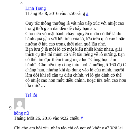
Linh Trang
Tháng Ba 8, 2016 vào 5:50 sáng
#
Quy tắc thông thường là vật nào tiếp xúc với nhiệt cao
trong thời gian dài đều dễ cháy bạn ah.
Cho nên vỏ mặt bánh cháy nguyên nhân có thể là do
bánh quá gần với lửa trên của lò, lửa trên quá cao hoặc
nướng ở lửa cao trong thời gian quá lâu nhé.
Bạn lưu ý là mỗi lò có một kiểu nhiệt khác nhau, giải
thích cụ thể thì mình có viết bài riêng về lò nướng, bạn
có thể tìm đọc thêm trong mục lục “Cùng học làm
bánh”. Cho nên tuy công thức nói là nướng ở 160 độ C
chẳng hạn, nhưng khi áp dụng vào lò của mình, người
làm đôi khi sẽ cần tự điều chỉnh, vì lò gia đình có thể
có nhiệt cao hơn mức điều chỉnh, hoặc lửa trên cao hơn
lửa dưới…
Trả lời
hồng nữ
Tháng Một 26, 2016 vào 9:22 chiều
#
Chị cho em hỏi xíu, nhân táo chị có gọt vỏ không ạ? Với lại