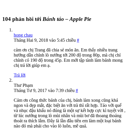
104 phản hồi tới
Bánh táo – Apple Pie
hong chau
Tháng Hai 9, 2018 vào 5:45 chiều
#
cảm ơn chị Trang đã chia sẻ món ăn. Em thấy nhiều trang
hướng dẫn chỉnh lò nướng tới 200 độ trong 80p, mà chị chỉ
chỉnh có 190 độ trong 45p. Em mới tập tành làm bánh mong
chị trả lời giúp em ạ.
Trả lời
Thư Phạm
Tháng Tư 9, 2017 vào 7:39 chiều
#
Cảm ơn công thức bánh của chị, bánh làm xong cũng khá
ngon và đẹp mắt, đặc biệt ăn với trà thì rất hợp. Táo với quế
và nhục đậu khấu nó đúng là một sự kết hợp cực kì tuyệt vời ,
từ lúc nướng trong lò mùi nhân và mùi bơ đã thoang thoảng
thoát ra thích lắm. Đây là lần đâu tiên em làm một loại bánh
nào đó mà phải cho vào lò luôn, mê quá.