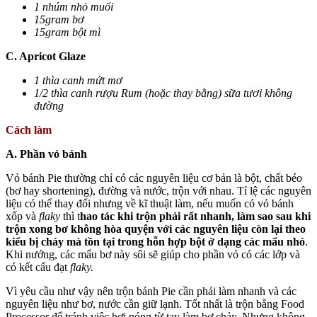
1 nhúm nhỏ muối
15gram bơ
15gram bột mì
C. Apricot Glaze
1 thìa canh mứt mơ
1/2 thìa canh rượu Rum (hoặc thay bằng) sữa tươi không
đường
Cách làm
A. Phần vỏ bánh
Vỏ bánh Pie thường chỉ có các nguyên liệu cơ bản là bột, chất béo
(bơ hay shortening), đường và nước, trộn với nhau. Tỉ lệ các nguyên
liệu có thể thay đổi nhưng về kĩ thuật làm, nếu muốn có vỏ bánh
xốp và
flaky
thì t
hao tác khi trộn phải rất nhanh, làm sao sau khi
trộn xong bơ không hòa quyện với các nguyên liệu còn lại theo
kiểu bị chảy mà tồn tại trong hỗn hợp bột ở dạng các mẩu nhỏ
.
Khi nướng, các mẩu bơ này sôi sẽ giúp cho phần vỏ có các lớp và
có kết cấu đạt
flaky.
Vì yêu cầu như vậy nên trộn bánh Pie cần phải làm nhanh và các
nguyên liệu như bơ, nước cần giữ lạnh. Tốt nhất là trộn bằng Food
Processor để tránh việc hơi nóng từ tay làm bơ chảy. Nhưng không