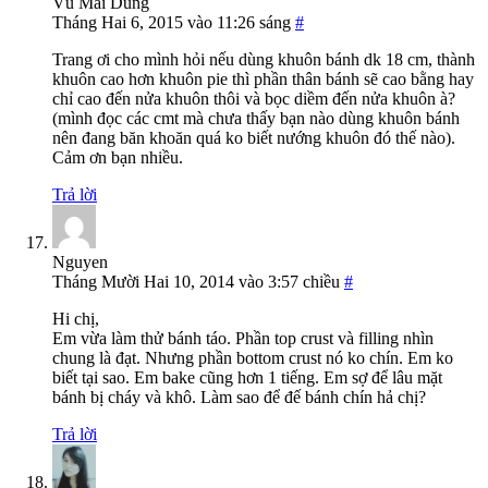
Vũ Mai Dung
Tháng Hai 6, 2015 vào 11:26 sáng
#
Trang ơi cho mình hỏi nếu dùng khuôn bánh dk 18 cm, thành
khuôn cao hơn khuôn pie thì phần thân bánh sẽ cao bằng hay
chỉ cao đến nửa khuôn thôi và bọc diềm đến nửa khuôn à?
(mình đọc các cmt mà chưa thấy bạn nào dùng khuôn bánh
nên đang băn khoăn quá ko biết nướng khuôn đó thế nào).
Cảm ơn bạn nhiều.
Trả lời
Nguyen
Tháng Mười Hai 10, 2014 vào 3:57 chiều
#
Hi chị,
Em vừa làm thử bánh táo. Phần top crust và filling nhìn
chung là đạt. Nhưng phần bottom crust nó ko chín. Em ko
biết tại sao. Em bake cũng hơn 1 tiếng. Em sợ để lâu mặt
bánh bị cháy và khô. Làm sao để đế bánh chín hả chị?
Trả lời