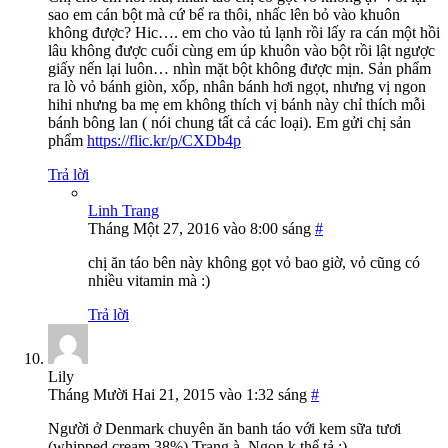
sao em cán bột mà cứ bể ra thôi, nhấc lên bỏ vào khuôn
không được? Hic…. em cho vào tủ lạnh rồi lấy ra cán một hồi
lâu không được cuối cùng em úp khuôn vào bột rồi lật ngược
giấy nến lại luôn… nhìn mặt bột không được mịn. Sản phẩm
ra lò vỏ bánh giòn, xốp, nhân bánh hơi ngọt, nhưng vị ngon
hihi nhưng ba mẹ em không thích vị bánh này chỉ thích mỗi
bánh bông lan ( nói chung tất cả các loại). Em gửi chị sản
phẩm
https://flic.kr/p/CXDb4p
Trả lời
Linh Trang
Tháng Một 27, 2016 vào 8:00 sáng
#
chị ăn táo bên này không gọt vỏ bao giờ, vỏ cũng có
nhiều vitamin mà :)
Trả lời
Lily
Tháng Mười Hai 21, 2015 vào 1:32 sáng
#
Người ở Denmark chuyên ăn banh táo với kem sữa tươi
(whipped cream 38%) Trang à. Ngon k thể tả :).