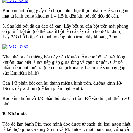
Bọc kín bột bằng giấy nến hoặc nilon bọc thực phẩm. Để vào ngăn
mát tủ lạnh trong khoảng 1 – 1.5 h, đến khi bột đủ dẻo để cán.
5. Sau khi bột đã đủ dẻo để cán. Lấy bột ra, cán bột trên mặt phẳng
có phủ ít bột áo (có thể xoa ít bột lên cả cây cán cho đỡ bị dính).
Lấy 2/3 chỗ bột, cán thành miếng hình tròn, dày khoảng 3mm.
Nhẹ nhàng đặt miếng bột này vào khuôn. Ấn cho bột sát với lòng
khuôn, đặc biệt là nơi tiếp giáp giữa lòng và cạnh khuôn. Cắt bỏ
phần riềm bột thừa ra (nên chừa lại khoảng 1-2cm để sau này gấp
vào làm riềm bánh).
Cán 1/3 phần bột còn lại thành miếng hình tròn, đường kính 18-
19cm, dày 2-3mm (để làm phần mặt bánh).
Bọc kín khuôn và 1/3 phần bột đã cán tròn. Để vào tủ lạnh thêm 30
phút.
B. Nhân táo
Táo để làm bánh Pie, theo mình đọc được từ sách, thì loại ngon nhất
là kết hợp giữa Granny Smith và Mc Intosh, một loại chua, cứng và