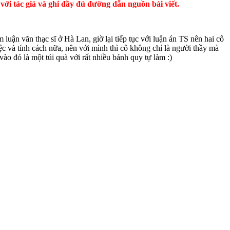
với tác giả và ghi đầy đủ đường dẫn nguồn bài viết.
luận văn thạc sĩ ở Hà Lan, giờ lại tiếp tục với luận án TS nên hai cô
ệc và tính cách nữa, nên với mình thì cô không chỉ là người thầy mà
ào đó là một túi quà với rất nhiều bánh quy tự làm :)