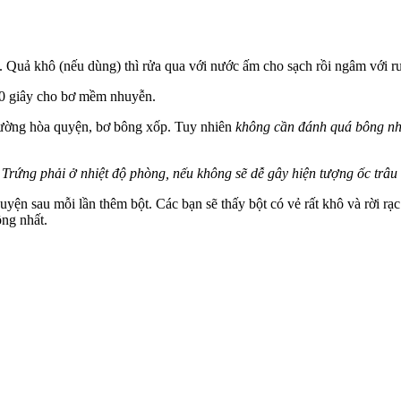
u. Quả khô (nếu dùng) thì rửa qua với nước ấm cho sạch rồi ngâm với 
60 giây cho bơ mềm nhuyễn.
đường hòa quyện, bơ bông xốp. Tuy nhiên
không cần đánh quá bông nh
:
Trứng phải ở nhiệt độ phòng, nếu không sẽ dễ gây hiện tượng ốc trâu 
ện sau mỗi lần thêm bột. Các bạn sẽ thấy bột có vẻ rất khô và rời rạc
ồng nhất.