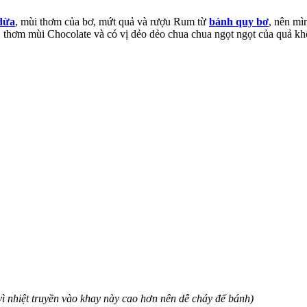
dừa
, mùi thơm của bơ, mứt quả và rượu Rum từ
bánh quy bơ
, nên mì
 thơm mùi Chocolate và có vị dẻo dẻo chua chua ngọt ngọt của quả kh
 nhiệt truyền vào khay này cao hơn nên dễ cháy đế bánh)