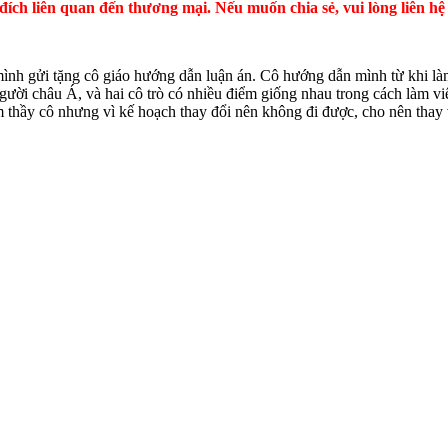
ích liên quan đến thương mại. Nếu muốn chia sẻ, vui lòng liên hệ 
mình gửi tặng cô giáo hướng dẫn luận án. Cô hướng dẫn mình từ khi làm 
 người châu Á, và hai cô trò có nhiều điểm giống nhau trong cách làm vi
m thầy cô nhưng vì kế hoạch thay đổi nên không đi được, cho nên thay v