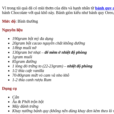
Vì trong túi quà đã có mùi thơm của dừa và hạnh nhân từ
bánh quy 
bánh Chocolate với quả khô này. Bánh giòn kiểu như bánh quy Oreo,
Mức độ
: Bình thường
Nguyên liệu
190gram bột mỳ đa dụng
20gram bột cacao nguyên chất không đường
1/8tsp muối nở
130gram bơ nhạt –
để mềm ở nhiệt độ phòng
1gram muối
85gram đường
1 lòng đỏ trứng to (22-23gram) –
nhiệt độ phòng
1/2 thìa cafe vanilla
70-80gram mứt vỏ cam và nho khô
1-2 thìa canh rượu Rum
Dụng cụ
Cân
Âu & Phới trộn bột
Máy đánh trứng
Khay nướng bánh quy (không nên dùng khay đen kèm theo lò vì