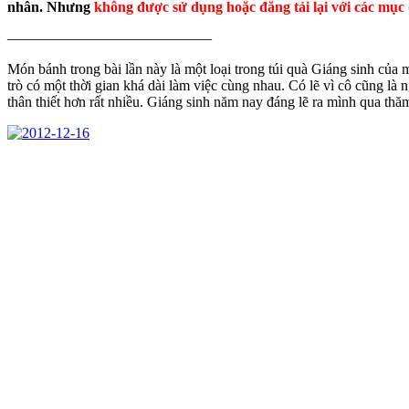
nhân. Nhưng
không được sử dụng hoặc đăng tải lại với các mục đ
——————————————
Món bánh trong bài lần này là một loại trong túi quà Giáng sinh của 
trò có một thời gian khá dài làm việc cùng nhau. Có lẽ vì cô cũng là
thân thiết hơn rất nhiều. Giáng sinh năm nay đáng lẽ ra mình qua thă