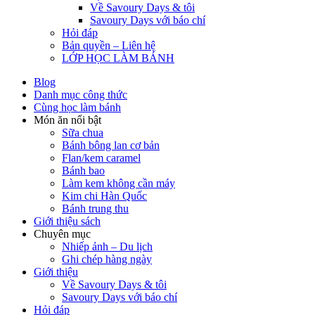
Về Savoury Days & tôi
Savoury Days với báo chí
Hỏi đáp
Bản quyền – Liên hệ
LỚP HỌC LÀM BÁNH
Blog
Danh mục công thức
Cùng học làm bánh
Món ăn nổi bật
Sữa chua
Bánh bông lan cơ bản
Flan/kem caramel
Bánh bao
Làm kem không cần máy
Kim chi Hàn Quốc
Bánh trung thu
Giới thiệu sách
Chuyên mục
Nhiếp ảnh – Du lịch
Ghi chép hàng ngày
Giới thiệu
Về Savoury Days & tôi
Savoury Days với báo chí
Hỏi đáp