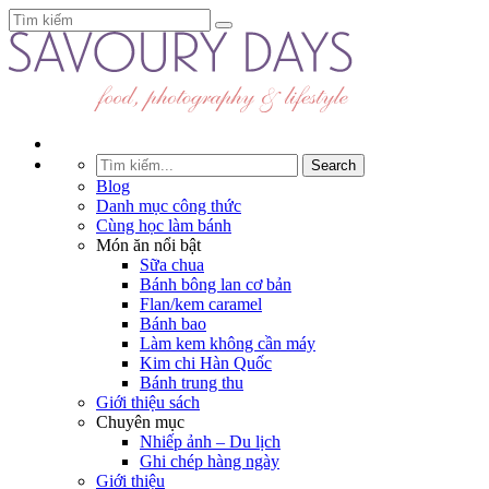
Blog
Danh mục công thức
Cùng học làm bánh
Món ăn nổi bật
Sữa chua
Bánh bông lan cơ bản
Flan/kem caramel
Bánh bao
Làm kem không cần máy
Kim chi Hàn Quốc
Bánh trung thu
Giới thiệu sách
Chuyên mục
Nhiếp ảnh – Du lịch
Ghi chép hàng ngày
Giới thiệu