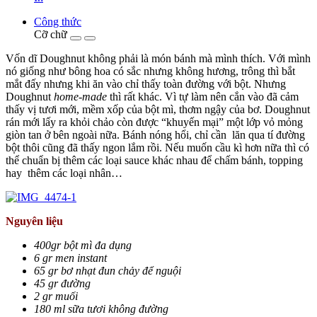
Công thức
Cỡ chữ
Vốn dĩ Doughnut không phải là món bánh mà mình thích. Với mình
nó giống như bông hoa có sắc nhưng không hương, trông thì bắt
mắt đấy nhưng khi ăn vào chỉ thấy toàn đường với bột. Nhưng
Doughnut
home-made
thì rất khác. Vì tự làm nên cắn vào đã cảm
thấy vị tươi mới, mềm xốp của bột mì, thơm ngậy của bơ. Doughnut
rán mới lấy ra khỏi chảo còn được “khuyến mại” một lớp vỏ mỏng
giòn tan ở bên ngoài nữa. Bánh nóng hổi, chỉ cần lăn qua tí đường
bột thôi cũng đã thấy ngon lắm rồi. Nếu muốn cầu kì hơn nữa thì có
thể chuẩn bị thêm các loại sauce khác nhau để chấm bánh, topping
hay thêm các loại nhân…
Nguyên liệu
400gr bột mì đa dụng
6 gr men instant
65 gr bơ nhạt đun chảy để nguội
45 gr đường
2 gr muối
180 ml sữa tươi không đường