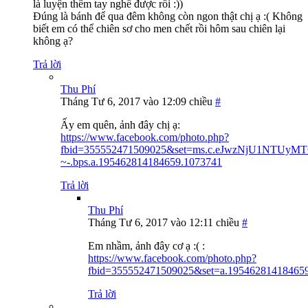
là luyện thêm tay nghề được rồi :))
Đúng là bánh để qua đêm không còn ngon thật chị ạ :( Không
biết em có thể chiên sơ cho men chết rồi hôm sau chiên lại
không ạ?
Trả lời
Thu Phí
Tháng Tư 6, 2017 vào 12:09 chiều
#
Ấy em quên, ảnh đây chị ạ:
https://www.facebook.com/photo.php?
fbid=355552471509025&set=ms.c.eJwzNjU1NT
~-.bps.a.195462814184659.1073741
Trả lời
Thu Phí
Tháng Tư 6, 2017 vào 12:11 chiều
#
Em nhầm, ảnh đây cơ ạ :( :
https://www.facebook.com/photo.php?
fbid=355552471509025&set=a.195462814184659
Trả lời