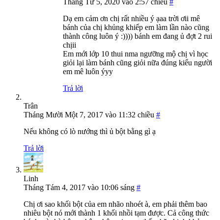
Tháng Tư 5, 2020 vào 2:57 chiều
#
Dạ em cảm ơn chị rất nhiều ý ạaa trời ơii mê
bánh của chị khủng khiếp em làm lần nào cũng
thành công luôn ý :)))) bánh em đang ủ đợt 2 rui
chịii
Em mới lớp 10 thui nma ngưỡng mộ chị vì học
giỏi lại làm bánh cũng giỏi nữa đúng kiểu người
em mê luôn ýyy
Trả lời
Trân
Tháng Mười Một 7, 2017 vào 11:32 chiều
#
Nếu không có lò nướng thì ủ bột bằng gì ạ
Trả lời
Linh
Tháng Tám 4, 2017 vào 10:06 sáng
#
Chị ơi sao khối bột của em nhão nhoét à, em phải thêm bao
nhiêu bột nó mới thành 1 khối nhồi tạm được. Cả công thức