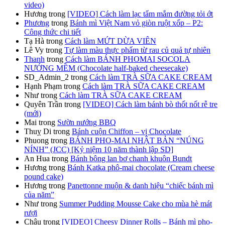
video)
Hương
trong
[VIDEO] Cách làm lạc tẩm mắm đường tỏi ớt
Phương
trong
Bánh mì Việt Nam vỏ giòn ruột xốp – P2:
Công thức chi tiết
Tạ Hà
trong
Cách làm MỨT DỪA VIÊN
Lê Vy
trong
Tự làm màu thực phẩm từ rau củ quả tự nhiên
Thanh
trong
Cách làm BÁNH PHOMAI SOCOLA
NƯỚNG MỀM (Chocolate half-baked cheesecake)
SD_Admin_2
trong
Cách làm TRÀ SỮA CAKE CREAM
Hạnh Phạm
trong
Cách làm TRÀ SỮA CAKE CREAM
Như
trong
Cách làm TRÀ SỮA CAKE CREAM
Quyên Trần
trong
[VIDEO] Cách làm bánh bò thốt nốt rễ tre
(mới)
Mai
trong
Sườn nướng BBQ
Thuỵ Di
trong
Bánh cuộn Chiffon – vị Chocolate
Phuong
trong
BÁNH PHO-MAI NHẬT BẢN “NÚNG
NÍNH” (JCC) [Kỷ niệm 10 năm thành lập SD]
An Hua
trong
Bánh bông lan bơ chanh khuôn Bundt
Hương
trong
Bánh Katka phô-mai chocolate (Cream cheese
pound cake)
Hương
trong
Panettonne muộn & danh hiệu “chiếc bánh mì
của năm”
Như
trong
Summer Pudding Mousse Cake cho mùa hè mát
rượi
Châu
trong
[VIDEO] Cheesy Dinner Rolls – Bánh mì pho-