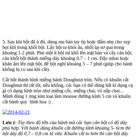
5. Sau khi bột đã ủ đủ, dùng mu bàn tay ép hoặc đấm nhẹ cho xẹp
bọt khí trong khối bột. Lấy bột ra khỏi âu, nhồi lại sơ qua trong
khoảng 1-2 phút. Phủ một ít bột mì khô lên mặt bàn và cây cán bột,
cán khối bột thành miếng dày khoảng 0.7 – 1 cm. Đậy nilon hoặc
khăn ẩm lên mặt bột, để bột nghỉ khoảng 5 – 7 phút (giúp cho bánh
không bị co sau khi cắt).
Cắt bột thành hình miếng bánh Doughnut tròn. Nếu có khuôn cắt
Doughnut thì rất tốt, nếu không, các bạn có thể dùng bất kì dụng cụ
gì có dạng hình tròn như miệng cốc, miệng chai, vỏ nắp chai…
Mình dùng 1 ring kim loại làm mousse đường kính 5 cm và khuôn
cắt bánh quy hình hoa :) .
Lưu ý
:
Tùy theo độ lớn của bánh mà các bạn cán bột có độ dày
phù hợp. Với bánh dùng khuôn cắt đường kính khoảng 5- 6cm thì
bột dày độ 0,7 – 0,8 cm là vừa. Khuôn cắt to hơn thì cán bột dày