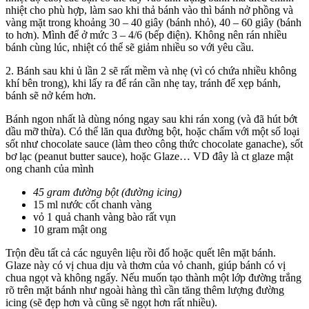
nhiệt cho phù hợp, làm sao khi thả bánh vào thì bánh nở phồng và
vàng mặt trong khoảng 30 – 40 giây (bánh nhỏ), 40 – 60 giây (bánh
to hơn). Mình để ở mức 3 – 4/6 (bếp điện). Không nên rán nhiều
bánh cùng lúc, nhiệt có thể sẽ giảm nhiều so với yêu cầu.
2. Bánh sau khi ủ lần 2 sẽ rất mềm và nhẹ (vì có chứa nhiều không
khí bên trong), khi lấy ra để rán cần nhẹ tay, tránh để xẹp bánh,
bánh sẽ nở kém hơn.
Bánh ngon nhất là dùng nóng ngay sau khi rán xong (và đã hút bớt
dầu mỡ thừa). Có thể lăn qua đường bột, hoặc chấm với một số loại
sốt như chocolate sauce (làm theo công thức chocolate ganache), sốt
bơ lạc (peanut butter sauce), hoặc Glaze… VD đây là ct glaze mật
ong chanh của mình
45 gram đường bột (đường icing)
15 ml nước cốt chanh vàng
vỏ 1 quả chanh vàng bào rất vụn
10 gram mật ong
Trộn đều tất cả các nguyên liệu rồi đổ hoặc quết lên mặt bánh.
Glaze này có vị chua dịu và thơm của vỏ chanh, giúp bánh có vị
chua ngọt và không ngấy. Nếu muốn tạo thành một lớp đường trắng
rõ trên mặt bánh như ngoài hàng thì cần tăng thêm lượng đường
icing (sẽ đẹp hơn và cũng sẽ ngọt hơn rất nhiều).