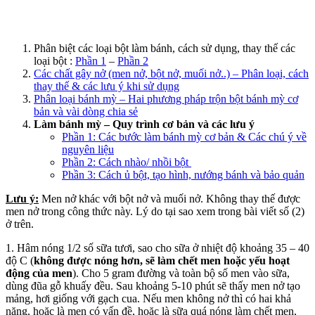
Phân biệt các loại bột làm bánh, cách sử dụng, thay thế các
loại bột :
Phần 1
–
Phần 2
Các chất gây nở (men nở, bột nở, muối nở..) – Phân loại, cách
thay thế & các lưu ý khi sử dụng
Phân loại bánh mỳ – Hai phương pháp trộn bột bánh mỳ cơ
bản và vài dòng chia sẻ
Làm bánh mỳ – Quy trình cơ bản và các lưu ý
Phần 1: Các bước làm bánh mỳ cơ bản & Các chú ý về
nguyên liệu
Phần 2: Cách nhào/ nhồi bột
Phần 3: Cách ủ bột, tạo hình, nướng bánh và bảo quản
Lưu ý:
Men nở khác với bột nở và muối nở. Không thay thế được
men nở trong công thức này. Lý do tại sao xem trong bài viết số (2)
ở trên.
1. Hâm nóng 1/2 số sữa tươi, sao cho sữa ở nhiệt độ khoảng 35 – 40
độ C (
không được nóng hơn, sẽ làm chết men hoặc yếu hoạt
động của men
). Cho 5 gram đường và toàn bộ số men vào sữa,
dùng đũa gỗ khuấy đều. Sau khoảng 5-10 phút sẽ thấy men nở tạo
mảng, hơi giống với gạch cua. Nếu men không nở thì có hai khả
năng, hoặc là men có vấn đề, hoặc là sữa quá nóng làm chết men,