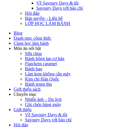
Về Savoury Days & tôi
Savoury Days với báo chí
Hỏi đáp
Bản quyền – Liên hệ
LỚP HỌC LÀM BÁNH
Blog
Danh mục công thức
Cùng học làm bánh
Món ăn nổi bật
Sữa chua
Bánh bông lan cơ bản
Flan/kem caramel
Bánh bao
Làm kem không cần máy
Kim chi Hàn Quốc
Bánh trung thu
Giới thiệu sách
Chuyên mục
Nhiếp ảnh – Du lịch
Ghi chép hàng ngày
Giới thiệu
Về Savoury Days & tôi
Savoury Days với báo chí
Hỏi đáp