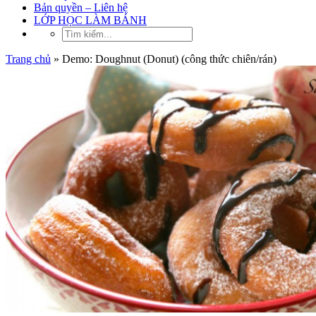
Bản quyền – Liên hệ
LỚP HỌC LÀM BÁNH
Trang chủ
»
Demo: Doughnut (Donut) (công thức chiên/rán)