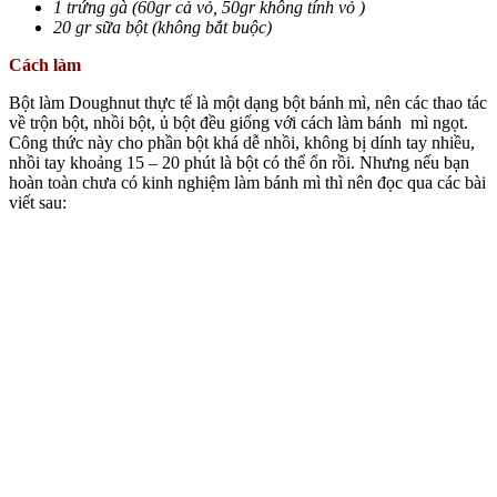
1 trứng gà (60gr cả vỏ, 50gr không tính vỏ )
20 gr sữa bột (không bắt buộc)
Cách làm
Bột làm Doughnut thực tế là một dạng bột bánh mì, nên các thao tác
về trộn bột, nhồi bột, ủ bột đều giống với cách làm bánh mì ngọt.
Công thức này cho phần bột khá dễ nhồi, không bị dính tay nhiều,
nhồi tay khoảng 15 – 20 phút là bột có thể ổn rồi. Nhưng nếu bạn
hoàn toàn chưa có kinh nghiệm làm bánh mì thì nên đọc qua các bài
viết sau: