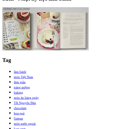
Tag
làm bánh
món Việt Nam
đơn giản
tráng miệng
baking
món ăn hàng ngày
Tết Nguyên Đán
chocolate
hoa quả
Gateau
món nước ngoài
kem tươi