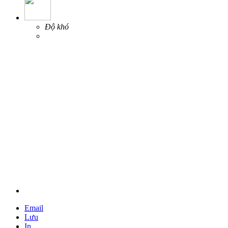
Độ khó
Email
Lưu
In