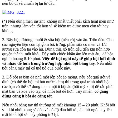
nên bỏ đi và chuẩn bị lại từ đầu.
(*) Nếu dùng men instant, không nhất thiết phải kích hoạt men như
trên, nhưng làm vẫn tốt hơn vì sẽ kiểm tra được men còn tốt hay
không.
2. Rây bột, đường, muối & sữa bột (nếu có) vào âu. Trộn đều. Cho
các nguyên liệu còn lại gồm bơ, trứng, phần sữa có men và 1/2
lượng sữa còn lại vào âu. Dùng thìa gỗ trộn đều đến khi hỗn hợp
quyện thành một khối. Đậy một chiếc khăn ẩm lên mặt âu, để bột
nghỉ khoảng 8-10 phút.
Việc để bột nghỉ này sẽ giúp bột bớt dính
và nhào dễ hơn trong trường hợp nhồi bột bằng tay.
Nếu nhồi
bột bằng máy thì có thể bỏ qua bước này.
3. Đổ bột ra bàn đã phủ một lớp bột áo mỏng, nếu bột quá ướt và
dính (có thể do bột mì hút nước kém) thì trong quá trình nhồi bột
các bạn có thể sử dụng thêm một ít bột áo (bột mỳ khô) để rắc phủ
mặt bàn và xoa vào tay, để nhồi bột dễ hơn. Tuy nhiên,
cố gắng
dùng càng ít bột áo càng tốt
.
Nếu nhồi bằng tay thì thường sẽ mất khoảng 15 – 20 phút. Khối bột
sau khi nhồi xong sẽ dẻo và có độ đàn hồi tốt, ấn thử ngón tay lên
mặt khối bột sẽ thấy phồng trở lại.