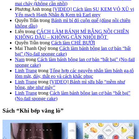
mai chảy (không cần nhồi)
Phương Anh
trong
[VIDEO] Cách làm SU KEM VỎ XÙ vị
Yến mạch Hạnh Nhân & Kem trà Earl grey
Quyên Trần
trong
Bánh mì bí đỏ cuộn quế (dùng nồi chiên
không dầu)
Liên
trong
CÁCH LÀM BÁNH MÌ BẰNG NỒI CHIÊN
KHÔNG DẦU – KHÔNG CẦN NHỒI BỘT
Quyên Trần
trong
Cách làm CHÈ BƯỞI
Mai Thanh Quý
trong
Cách làm bánh bông lan cơ bản “bất
bại” (No-fail sponge cake)
Nam
trong
Cách làm bánh bông lan cơ bản “bất bại” (No-fail
sponge cake)
Linh Trang
trong
Tổng hợp các nguyên nhân làm bánh ga-tô
lõm mặt, đáy, thắt eo và cách khắc phục
Linh Trang
trong
[VIDEO] Bánh mì sữa bắp “mềm như
bông, nhẹ như mây”
Linh Trang
trong
Cách làm bánh bông lan cơ bản “bất bại”
(No-fail sponge cake)
Sách “Khi bếp vắng lò”