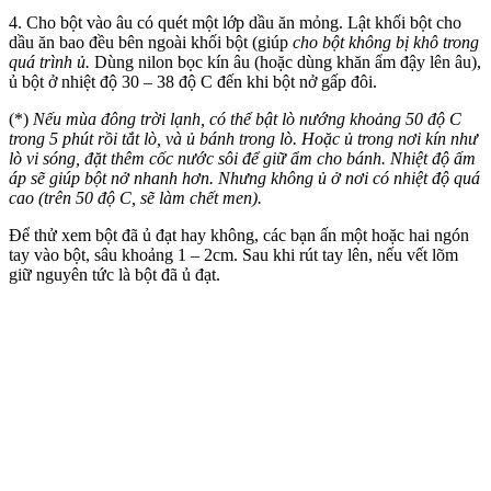
4. Cho bột vào âu có quét một lớp dầu ăn mỏng. Lật khối bột cho
dầu ăn bao đều bên ngoài khối bột (giúp
cho bột không bị khô trong
quá trình ủ.
Dùng nilon bọc kín âu (hoặc dùng khăn ẩm đậy lên âu),
ủ bột ở nhiệt độ 30 – 38 độ C đến khi bột nở gấp đôi.
(*)
Nếu mùa đông trời lạnh, có thể bật lò nướng khoảng 50 độ C
trong 5 phút rồi tắt lò, và ủ bánh trong lò. Hoặc ủ trong nơi kín như
lò vi sóng, đặt thêm cốc nước sôi để giữ ẩm cho bánh. Nhiệt độ ấm
áp sẽ giúp bột nở nhanh hơn. Nhưng không ủ ở nơi có nhiệt độ quá
cao (trên 50 độ C, sẽ làm chết men).
Để thử xem bột đã ủ đạt hay không, các bạn ấn một hoặc hai ngón
tay vào bột, sâu khoảng 1 – 2cm. Sau khi rút tay lên, nếu vết lõm
giữ nguyên tức là bột đã ủ đạt.