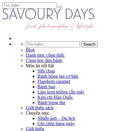
Blog
Danh mục công thức
Cùng học làm bánh
Món ăn nổi bật
Sữa chua
Bánh bông lan cơ bản
Flan/kem caramel
Bánh bao
Làm kem không cần máy
Kim chi Hàn Quốc
Bánh trung thu
Giới thiệu sách
Chuyên mục
Nhiếp ảnh – Du lịch
Ghi chép hàng ngày
Giới thiệu