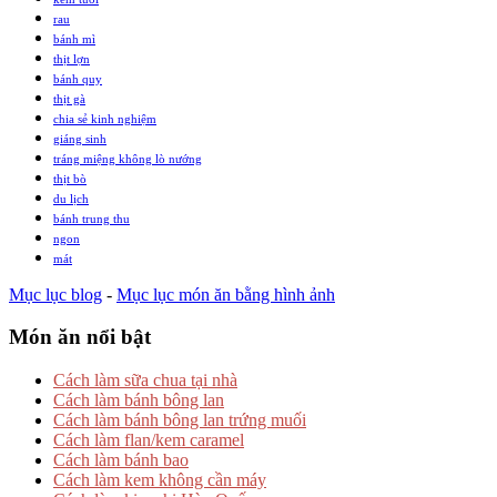
rau
bánh mì
thịt lợn
bánh quy
thịt gà
chia sẻ kinh nghiệm
giáng sinh
tráng miệng không lò nướng
thịt bò
du lịch
bánh trung thu
ngon
mát
Mục lục blog
-
Mục lục món ăn bằng hình ảnh
Món ăn nổi bật
Cách làm sữa chua tại nhà
Cách làm bánh bông lan
Cách làm bánh bông lan trứng muối
Cách làm flan/kem caramel
Cách làm bánh bao
Cách làm kem không cần máy