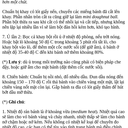
hơn một chút.
Chuẩn bị khay có lót giấy nến, chuyển các miếng bánh đã cắt lên
khay. Phần nhân tròn cắt ra cũng giữ lại làm
mini doughnut ball
.
Phần bột thừa ra sau khi cắt có thể nhồi lại và cắt tiếp, nhưng không
nên lặp lại nhiều lần vì sẽ làm bột đàn hồi kém hơn, khó tạo hình.
7. Ủ lần 2: Bọc cả khay bột rồi ủ ở nhiệt độ phòng, nếu trời nóng.
Hoặc bật lò khoảng 50 độ C trong khoảng 5 phút rồi tắt lò, cho
khay bột vào lò, để thêm một cốc nước sôi (để giữ ẩm), ủ bánh ở
nhiệt độ 35-40 độ C đến khi bánh nở thêm khoảng 80%.
(*)
Lưu ý
: dù ủ trong môi trường nào cũng phải có biện pháp che
đậy, hoặc giữ ẩm cho mặt bánh (đặt thêm cốc nước sôi).
8. Chiên bánh: Chuẩn bị nồi nhỏ, đổ nhiều dầu. Đun dầu nóng đến
khoảng 150 – 170 độ C rồi thả bánh vào chiên vàng một mặt, lật lại
chiên vàng nốt mặt còn lại. Gắp bánh ra đĩa có lót giấy thấm để hút
bớt dầu mỡ thừa.
(*)
Ghi chú
:
1. Nhiệt độ rán bánh là ở khoảng vừa (
medium heat
). Nhiệt quá cao
sẽ làm cho vỏ bánh vàng và cháy nhanh, nhiệt thấp sẽ làm cho bánh
nở chậm hoặc nở kém. Nếu không có nhiệt kế loại để chuyên đo
nhiệt độ cao, các bạn có thể tùy vào tình trạng bánh mà điều chỉnh