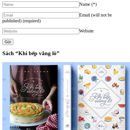
Name
(*)
Email (will not be
published)
(required)
Website
Sách “Khi bếp vắng lò”