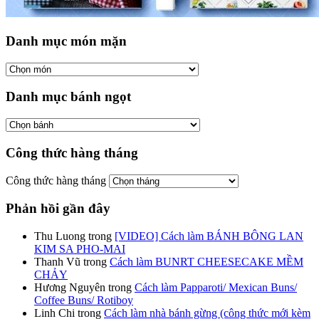
Danh mục món mặn
Danh mục bánh ngọt
Công thức hàng tháng
Công thức hàng tháng
Phản hồi gần đây
Thu Luong
trong
[VIDEO] Cách làm BÁNH BÔNG LAN
KIM SA PHO-MAI
Thanh Vũ
trong
Cách làm BUNRT CHEESECAKE MỀM
CHẢY
Hương Nguyên
trong
Cách làm Papparoti/ Mexican Buns/
Coffee Buns/ Rotiboy
Linh Chi
trong
Cách làm nhà bánh gừng (công thức mới kèm