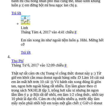
bánh mì chà bông nhân phô mai cung thế, nhão kinh khủng
luôn ạ :( em đừng bột mì hoa ngọc lan chị ạ.
Trả lời
Linh
Tháng Tám 4, 2017 vào 4:41 chiều
#
Em rán xong ăn như ngoài tiệm luôn ạ. Hihi. Mừng hết
cỡ
Trả lời
Thu Phí
Tháng Tư 6, 2017 vào 12:09 chiều
#
Thật sự rất cảm ơn chị Trang vì công thức donut này ạ :) Từ
giờ em khỏi cần mua donut ngoài hàng nữa :D Làm 16 cái mà
em ăn mất hết trơn 10 cái :)) Vỏ bánh rán xong đúng là giòn
tan, ngon hơn ngoài hàng rất nhiều. Em làm glaze theo ct
trong sách NKHLB tập 3, trông hơi xấu xi nhưng ăn ngon
lắm lắm ý ạ :p Bột rất dễ nhồi, em làm 1/2 công thức, nhồi tay
10 phút là đạt rồi. Cảm ơn chị nhiều nhiều ạ, trước đây làm
mấy món phải nhồi bột em toàn mệt gần chết :( Giờ có donut