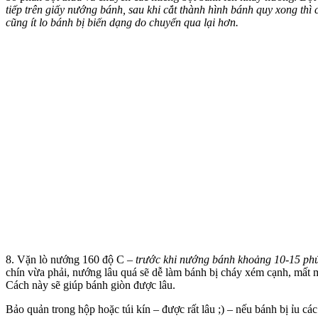
tiếp trên giấy nướng bánh, sau khi cắt thành hình bánh quy xong th
cũng ít lo bánh bị biến dạng do chuyển qua lại hơn.
8. Vặn lò nướng 160 độ C –
trước khi nướng bánh khoảng 10-15 phú
chín vừa phải, nướng lâu quá sẽ dễ làm bánh bị cháy xém cạnh, mất m
Cách này sẽ giúp bánh giòn được lâu.
Bảo quản trong hộp hoặc túi kín – được rất lâu ;) – nếu bánh bị ỉu cá