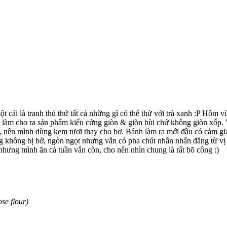
ột cái là tranh thủ thử tất cả những gì có thể thử với trà xanh :P Hôm
 làm cho ra sản phẩm kiểu cứng giòn & giòn bùi chứ không giòn xốp. V
, nên mình dùng kem tươi thay cho bơ. Bánh làm ra mới đầu có cảm giác
ng không bị bở, ngòn ngọt nhưng vẫn có pha chút nhân nhẩn đắng từ vị t
hưng mình ăn cả tuần vẫn còn, cho nên nhìn chung là rất bõ công :)
se flour)