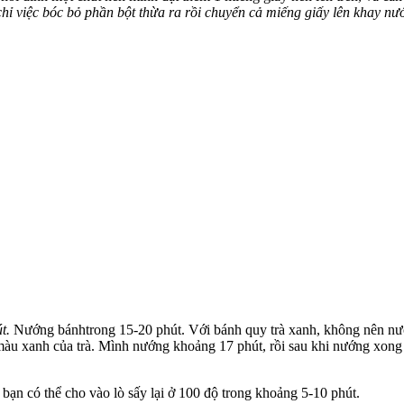
ì chỉ việc bóc bỏ phần bột thừa ra rồi chuyển cả miếng giấy lên khay 
t.
Nướng bánhtrong 15-20 phút. Với bánh quy trà xanh, không nên nướ
àu xanh của trà. Mình nướng khoảng 17 phút, rồi sau khi nướng xong h
c bạn có thể cho vào lò sấy lại ở 100 độ trong khoảng 5-10 phút.