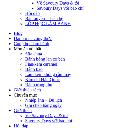
Về Savoury Days & tôi
Savoury Days với báo chí
Hỏi đáp
Bản quyền – Liên hệ
LỚP HỌC LÀM BÁNH
Blog
Danh mục công thức
Cùng học làm bánh
Món ăn nổi bật
Sữa chua
Bánh bông lan cơ bản
Flan/kem caramel
Bánh bao
Làm kem không cần máy
Kim chi Hàn Quốc
Bánh trung thu
Giới thiệu sách
Chuyên mục
Nhiếp ảnh – Du lịch
Ghi chép hàng ngày
Giới thiệu
Về Savoury Days & tôi
Savoury Days với báo chí
Hỏi đáp