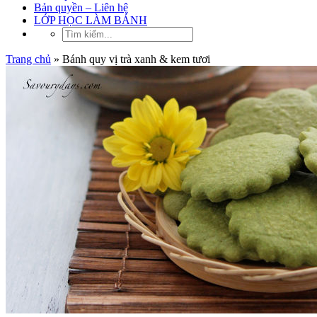
Bản quyền – Liên hệ
LỚP HỌC LÀM BÁNH
Trang chủ
»
Bánh quy vị trà xanh & kem tươi