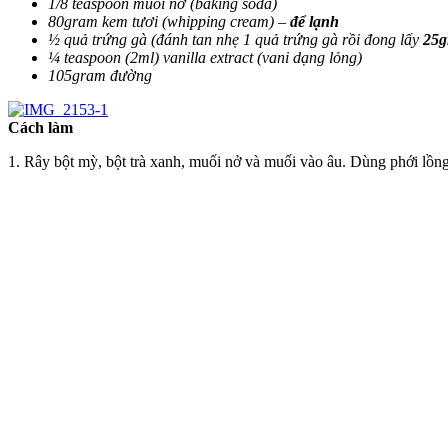
1/8 teaspoon muối nở (baking soda)
80gram kem tươi (whipping cream) –
để lạnh
½ quả trứng gà (đánh tan nhẹ 1 quả trứng gà rồi đong lấy
25g
¼ teaspoon (2ml) vanilla extract (vani dạng lỏng)
105gram đường
Cách làm
1. Rây bột mỳ, bột trà xanh, muối nở và muối vào âu. Dùng phới lồng