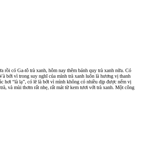
 vừa rồi có Ga-tô trà xanh, hôm nay thêm bánh quy trà xanh nữa. Có
à bởi vì trong suy nghĩ của mình trà xanh luôn là hương vị thanh
 hơi “là lạ”, có lẽ là bởi vì mình không có nhiều dịp được nếm vị
rà, và mùi thơm rất nhẹ, rất mát từ kem tươi với trà xanh. Một công