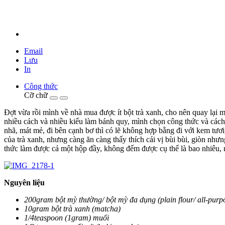
Email
Lưu
In
Công thức
Cỡ chữ
Đợt vừa rồi mình về nhà mua được ít bột trà xanh, cho nên quay lại m
nhiều cách và nhiều kiểu làm bánh quy, mình chọn công thức và cách
nhã, mát mẻ, đi bên cạnh bơ thì có lẽ không hợp bằng đi với kem tươi
của trà xanh, nhưng càng ăn càng thấy thích cái vị bùi bùi, giòn như
thức làm được cả một hộp đầy, không đếm được cụ thể là bao nhiêu, n
Nguyên liệu
200gram bột mỳ thường/ bột mỳ đa dụng (plain flour/ all-purpo
10gram bột trà xanh (matcha)
1/4teaspoon (1gram) muối