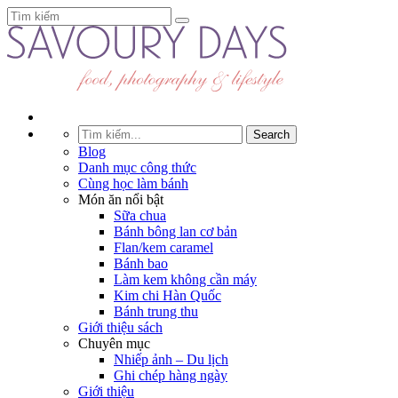
Blog
Danh mục công thức
Cùng học làm bánh
Món ăn nổi bật
Sữa chua
Bánh bông lan cơ bản
Flan/kem caramel
Bánh bao
Làm kem không cần máy
Kim chi Hàn Quốc
Bánh trung thu
Giới thiệu sách
Chuyên mục
Nhiếp ảnh – Du lịch
Ghi chép hàng ngày
Giới thiệu