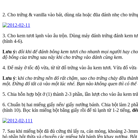
2. Cho trứng & vanilla vào bát, dùng nĩa hoặc đũa đánh nhẹ cho trứn
3. Cho kem tươi lạnh vào âu trộn. Dùng máy đánh trứng đánh kem tươ
(hình 4-6).
Lưu ý:
đôi khi để đánh bông kem tươi cho nhanh mọi người hay cho 
độ bông của trứng sau này khi cho trứng vào đánh cùng kem.
4. Để máy ở tốc độ vừa, từ từ đổ trứng vào âu kem tươi. Vừa đổ vừa
Lưu ý
: k
hi cho trứng nên đổ rất chậm, sao cho trứng chảy đều thàn
một. Đừng đổ tất cả vào một lúc nhé. Bạn nào không quen thì có thể
5. Chia hỗn hợp bột ở (1) thành 2-3 phần, lần lượt cho vào âu kem tr
6. Chuẩn bị hai miếng giấy nến/ giấy nướng bánh. Chia bột làm 2 phần
(hình 10). Bọc kín miếng bột bằng giấy rồi để tủ lạnh từ 1-2 tiếng,
đế
7. Sau khi miếng bột đã đủ cứng thì lấy ra, cán mỏng, khoảng 2-3mm
bỏ phần bột thừa và chuyển các miếng bột bánh lên khay nướng. Bột h