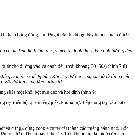
ến khi kem bông đứng, nghiêng tô đánh không thấy kem chảy là được
ì chỉ để kem lạnh thôi nhé, vì nếu âu lạnh thì sẽ làm ảnh hưởng đến
 từ từ cho đường vào và đánh đều (mất khoảng 30- 60s) (hình 7-8)
 chỗ que đánh sẽ dễ bị bắn. Khi cho đường cũng cho từ từ từng chút
eo. Với đường cũng làm tương tự.
ng sẽ là một khối bột mịn dẻo và hơi dính (hình 9)
ng dẹt (nén bột qua miếng giấy, không trực tiếp đụng tay vào bột)
ột và cứng), dùng cookie cutter cắt thành các miếng bánh nhỏ. Bóc
lên trên lớp giấy lót này (hình 13-15). Thêm nữa là m
ình cán trực