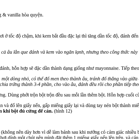
g & vanilla hòa quyện.
i ở tốc độ chậm, khi kem bắt đầu đặc lại thì tăng dần tốc độ, đánh đ
cả âu lẫn que đánh và kem vào ngăn lạnh, nhưng theo công thức này th
 đánh, hỗn hợp sẽ đặc dần thành dạng giống như mayonnaise. Tiếp theo
h một dòng nhỏ, có thể đổ men theo thành âu, tránh đổ thẳng vào giữa
 chia trứng thành 3-4 phần, cho vào âu, đánh đều rồi cho phần tiếp th
ứng. Dùng phới trộn bột trộn đều sau mỗi lần thêm bột. Hỗn hợp cuối cù
 và đổ lên giấy nến, gấp miếng giấy lại và dùng tay nén bột thành miế
n khi bột đủ cứng để cán.
(hình 12)
 (không nên dày hơn vì dễ làm bánh sau khi nướng có cảm giác nhiều b
ơi dính một chút nên mình đặt thêm 1 miếng giấy nến lên trên, và cán 