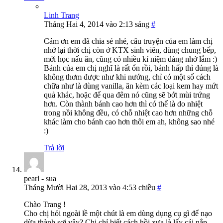
Linh Trang
Tháng Hai 4, 2014 vào 2:13 sáng
#
Cảm ơn em đã chia sẻ nhé, câu truyện của em làm chị
nhớ lại thời chị còn ở KTX sinh viên, dùng chung bếp,
mới học nấu ăn, cũng có nhiều kỉ niệm đáng nhớ lắm :)
Bánh của em chị nghĩ là rất ổn rồi, bánh hấp thì đúng là
không thơm được như khi nướng, chỉ có một số cách
chữa như là dùng vanilla, ăn kèm các loại kem hay mứt
quả khác, hoặc để qua đêm nó cũng sẽ bớt mùi trứng
hơn. Còn thành bánh cao hơn thì có thể là do nhiệt
trong nồi không đều, có chỗ nhiệt cao hơn những chỗ
khác làm cho bánh cao hơn thôi em ah, không sao nhé
:)
Trả lời
pearl - sua
Tháng Mười Hai 28, 2013 vào 4:53 chiều
#
Chào Trang !
Cho chị hỏi ngoài lề một chút là em dùng dụng cụ gì để nạo
dừa thành sợi vậy? Chị chỉ biết cách hồi xưa là lấy cái nắp