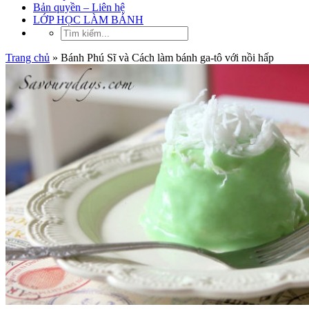
Bản quyền – Liên hệ
LỚP HỌC LÀM BÁNH
Trang chủ
»
Bánh Phú Sĩ và Cách làm bánh ga-tô với nồi hấp