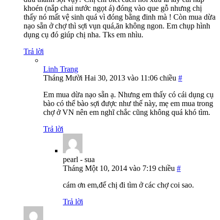
khoén (nắp chai nước ngọt á) đóng vào que gỗ nhưng chị
thấy nó mất vệ sinh quá vì đóng bằng đinh mà ! Còn mua dừa
nạo sẵn ở chợ thì sợi vụn quá,ăn không ngon. Em chụp hình
dụng cụ đó giúp chị nha. Tks em nhìu.
Trả lời
Linh Trang
Tháng Mười Hai 30, 2013 vào 11:06 chiều
#
Em mua dừa nạo sẵn ạ. Nhưng em thấy có cái dụng cụ
bào có thể bào sợi được như thế này, mẹ em mua trong
chợ ở VN nên em nghĩ chắc cũng không quá khó tìm.
Trả lời
pearl - sua
Tháng Một 10, 2014 vào 7:19 chiều
#
cám ơn em,để chị đi tìm ở các chợ coi sao.
Trả lời