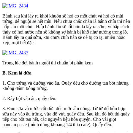
Bánh sau khi lấy ra khỏi khuôn sẽ hơi co một chút và hơi có mùi
trứng, để nguội sẽ hết mùi. Nếu chưa chắc chắn là bánh chín thì nên
hấp lâu một chút. Hấp bánh lâu sẽ tốt hơn là lấy ra sớm, vì hấp cách
thủy có hơi nước nên sẽ không sợ bánh bị khô như nướng trong lò.
Bánh lấy ra quá sớm, khi chưa chín hẳn sẽ dễ bị co lại nhiều hoặc
xẹp, ruột bết đặc.
Trong lúc đợi bánh nguội thì chuẩn bị phần kem
B. Kem lá dứa
1. Cho trứng và đường vào âu. Quấy đều cho đường tan bớt nhưng
không đánh bông trứng.
2. Rây bột vào âu, quấy đều.
3. Đun sữa và nước cốt dừa đến mức ấm nóng. Từ từ đổ hỗn hợp
sữa này vào âu trứng, vừa đổ vừa quấy đều. Sau khi đổ hết thì quấy
tiếp cho bột tan hết, các nguyên liệu hòa quyện. Cho vài giọt
pandan paste (mình dùng khoảng 1/4 thìa cafe). Quấy đều.