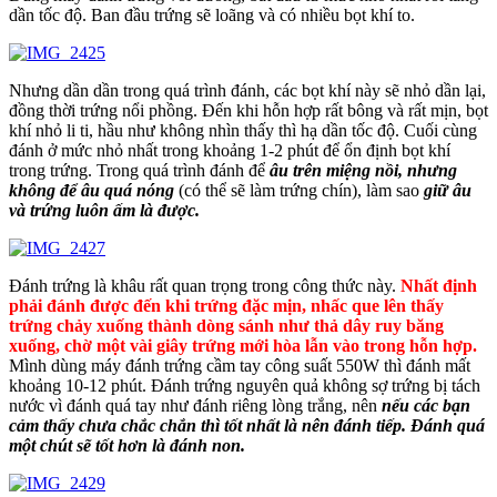
dần tốc độ. Ban đầu trứng sẽ loãng và có nhiều bọt khí to.
Nhưng dần dần trong quá trình đánh, các bọt khí này sẽ nhỏ dần lại,
đồng thời trứng nổi phồng. Đến khi hỗn hợp rất bông và rất mịn, bọt
khí nhỏ li ti, hầu như không nhìn thấy thì hạ dần tốc độ. Cuối cùng
đánh ở mức nhỏ nhất trong khoảng 1-2 phút để ổn định bọt khí
trong trứng. Trong quá trình đánh để
âu trên miệng nồi, nhưng
không để âu quá nóng
(có thể sẽ làm trứng chín), làm sao
giữ âu
và trứng luôn ấm là được.
Đánh trứng là khâu rất quan trọng trong công thức này.
Nhất định
phải đánh được đến khi trứng đặc mịn, nhấc que lên thấy
trứng chảy xuống thành dòng sánh như thả dây ruy băng
xuống, chờ một vài giây trứng mới hòa lẫn vào trong hỗn hợp.
Mình dùng máy đánh trứng cầm tay công suất 550W thì đánh mất
khoảng 10-12 phút. Đánh trứng nguyên quả không sợ trứng bị tách
nước vì đánh quá tay như đánh riêng lòng trắng, nên
nếu các bạn
cảm thấy chưa chắc chắn thì tốt nhất là nên đánh tiếp. Đánh quá
một chút sẽ tốt hơn là đánh non.