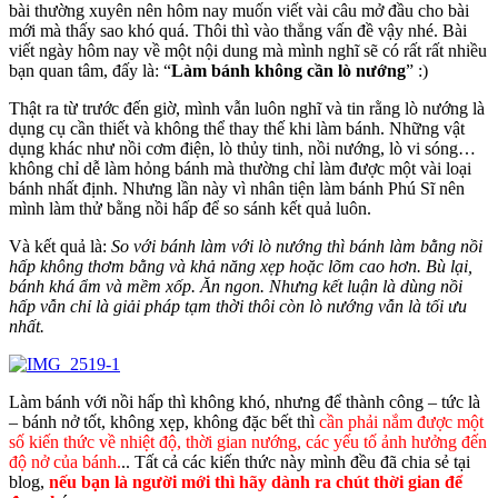
bài thường xuyên nên hôm nay muốn viết vài câu mở đầu cho bài
mới mà thấy sao khó quá. Thôi thì vào thẳng vấn đề vậy nhé. Bài
viết ngày hôm nay về một nội dung mà mình nghĩ sẽ có rất rất nhiều
bạn quan tâm, đấy là: “
Làm bánh không cần lò nướng
” :)
Thật ra từ trước đến giờ, mình vẫn luôn nghĩ và tin rằng lò nướng là
dụng cụ cần thiết và không thể thay thế khi làm bánh. Những vật
dụng khác như nồi cơm điện, lò thủy tinh, nồi nướng, lò vi sóng…
không chỉ dễ làm hỏng bánh mà thường chỉ làm được một vài loại
bánh nhất định. Nhưng lần này vì nhân tiện làm bánh Phú Sĩ nên
mình làm thử bằng nồi hấp để so sánh kết quả luôn.
Và kết quả là:
So với bánh làm với lò nướng thì bánh làm bằng nồi
hấp không thơm bằng và khả năng xẹp hoặc lõm cao hơn. Bù lại,
bánh khá ẩm và mềm xốp. Ăn ngon. Nhưng kết luận là dùng nồi
hấp vẫn chỉ là giải pháp tạm thời thôi còn lò nướng vẫn là tối ưu
nhất.
Làm bánh với nồi hấp thì không khó, nhưng để thành công – tức là
– bánh nở tốt, không xẹp, không đặc bết thì
cần phải nắm được một
số kiến thức về nhiệt độ, thời gian nướng, các yếu tố ảnh hưởng đến
độ nở của bánh.
.. Tất cả các kiến thức này mình đều đã chia sẻ tại
blog,
nếu bạn là người mới thì hãy dành ra chút thời gian để