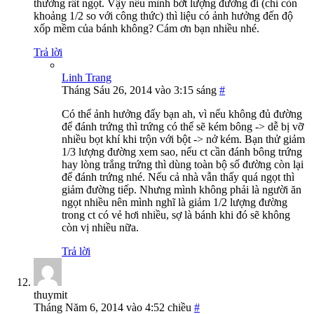
thường rất ngọt. Vậy nếu mình bớt lượng đường đi (chỉ còn
khoảng 1/2 so với công thức) thì liệu có ảnh hưởng đến độ
xốp mềm của bánh không? Cám ơn bạn nhiều nhé.
Trả lời
Linh Trang
Tháng Sáu 26, 2014 vào 3:15 sáng
#
Có thể ảnh hưởng đấy bạn ah, vì nếu không đủ đường
để đánh trứng thì trứng có thể sẽ kém bông -> dễ bị vỡ
nhiều bọt khí khi trộn với bột -> nở kém. Bạn thử giảm
1/3 lượng đường xem sao, nếu ct cần đánh bông trứng
hay lòng trắng trứng thì dùng toàn bộ số đường còn lại
để đánh trứng nhé. Nếu cả nhà vẫn thấy quá ngọt thì
giảm đường tiếp. Nhưng mình không phải là người ăn
ngọt nhiều nên mình nghĩ là giảm 1/2 lượng đường
trong ct có vẻ hơi nhiều, sợ là bánh khi đó sẽ không
còn vị nhiều nữa.
Trả lời
thuymit
Tháng Năm 6, 2014 vào 4:52 chiều
#