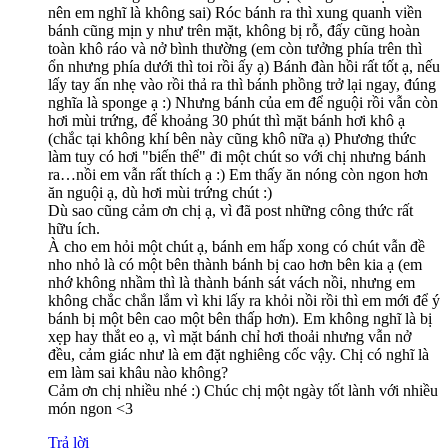
nên em nghĩ là không sai) Róc bánh ra thì xung quanh viền
bánh cũng mịn y như trên mặt, không bị rỗ, đấy cũng hoàn
toàn khô ráo và nở bình thường (em còn tưởng phía trên thì
ổn nhưng phía dưới thì toi rồi ấy ạ) Bánh đàn hồi rất tốt ạ, nếu
lấy tay ấn nhẹ vào rồi thả ra thì bánh phồng trở lại ngay, đúng
nghĩa là sponge ạ :) Nhưng bánh của em để nguội rồi vẫn còn
hơi mùi trứng, để khoảng 30 phút thì mặt bánh hơi khô ạ
(chắc tại không khí bên này cũng khô nữa ạ) Phương thức
làm tuy có hơi "biến thể" đi một chút so với chị nhưng bánh
ra…nồi em vẫn rất thích ạ :) Em thấy ăn nóng còn ngon hơn
ăn nguội ạ, dù hơi mùi trứng chút :)
Dù sao cũng cảm ơn chị ạ, vì đã post những công thức rất
hữu ích.
À cho em hỏi một chút ạ, bánh em hấp xong có chút vẫn đề
nho nhỏ là có một bên thành bánh bị cao hơn bên kia ạ (em
nhớ không nhầm thì là thành bánh sát vách nồi, nhưng em
không chắc chắn lắm vì khi lấy ra khỏi nồi rồi thì em mới để ý
bánh bị một bên cao một bên thấp hơn). Em không nghĩ là bị
xẹp hay thắt eo ạ, vì mặt bánh chỉ hơi thoải nhưng vẫn nở
đều, cảm giác như là em đặt nghiêng cốc vậy. Chị có nghĩ là
em làm sai khâu nào không?
Cảm ơn chị nhiều nhé :) Chúc chị một ngày tốt lành với nhiều
món ngon <3
Trả lời