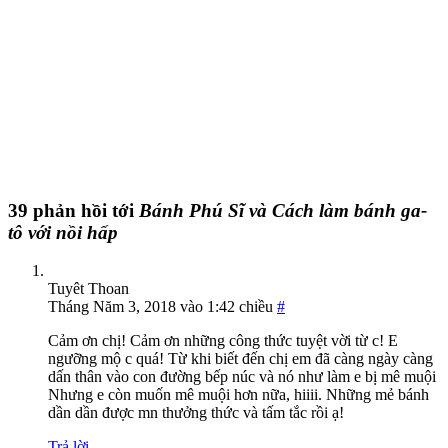
39 phản hồi tới
Bánh Phú Sĩ và Cách làm bánh ga-
tô với nồi hấp
Tuyêt Thoan
Tháng Năm 3, 2018 vào 1:42 chiều
#
Cảm ơn chị! Cảm ơn những công thức tuyệt vời từ c! E
ngưỡng mộ c quá! Từ khi biết đến chị em đã càng ngày càng
dấn thân vào con đường bếp núc và nó như làm e bị mê muội
Nhưng e còn muốn mê muội hơn nữa, hiiii. Những mẻ bánh
dần dần được mn thưởng thức và tấm tắc rồi ạ!
Trả lời