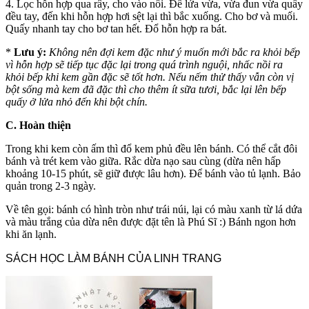
4. Lọc hỗn hợp qua rây, cho vào nồi. Để lửa vừa, vừa đun vừa quấy
đều tay, đến khi hỗn hợp hơi sệt lại thì bắc xuống. Cho bơ và muối.
Quấy nhanh tay cho bơ tan hết. Đổ hỗn hợp ra bát.
*
Lưu ý:
Không nên đợi kem đặc như ý muốn mới bắc ra khỏi bếp
vì hỗn hợp sẽ tiếp tục đặc lại trong quá trình nguội, nhấc nồi ra
khỏi bếp khi kem gần đặc sẽ tốt hơn. Nếu nếm thử thấy vẫn còn vị
bột sống mà kem đã đặc thì cho thêm ít sữa tươi, bắc lại lên bếp
quấy ở lửa nhỏ đến khi bột chín.
C. Hoàn thiện
Trong khi kem còn ấm thì đổ kem phủ đều lên bánh. Có thể cắt đôi
bánh và trét kem vào giữa. Rắc dừa nạo sau cùng (dừa nên hấp
khoảng 10-15 phút, sẽ giữ được lâu hơn). Để bánh vào tủ lạnh. Bảo
quản trong 2-3 ngày.
Về tên gọi: bánh có hình tròn như trái núi, lại có màu xanh từ lá dứa
và màu trắng của dừa nên được đặt tên là Phú Sĩ :) Bánh ngon hơn
khi ăn lạnh.
SÁCH HỌC LÀM BÁNH CỦA LINH TRANG