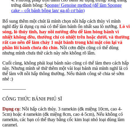
trứng đánh bông: S
ponge/ Genoise method (để làm Sponge
cake – cốt bánh bông lan/ ga-tô cơ bản)
Bổ sung thêm một chút là mình chọn nồi hấp cách thủy vì mình
nghĩ đây là dụng cụ mà có thể làm bánh ổn nhất sau lò nướng.
Lò vi
sóng, lò thủy tinh, hay nồi nướng đều dễ làm hỏng bánh vì
nhiệt không đều, thường chỉ có nhiệt trên hoặc dưới, và thường
rất cao nên dễ làm cháy 1 mặt bánh trong khi mặt còn lại và
phần lõi bánh chưa đủ chín
. Nồi cơm điện cũng có thể dùng
nhưng mình chưa thử cách này nên không rõ lắm.
Cuối cùng, không phải loại bánh nào cũng có thể làm theo cách hấp
này. Nhưng mình sẽ thử thêm một vài loại bánh mà mình nghĩ là có
thể làm với nồi hấp thông thường. Nếu thành công sẽ chia sẻ sớm
nhé :)
—————
CÔNG THỨC BÁNH PHÚ SĨ
Dụng cụ
: Nồi hấp cách thủy. 3 ramekin (đk miệng 10cm, cao 4-
5cm) hoặc 4 ramekin (đk miệng 8cm, cao 4-5cm), Nếu không có
ramekin, các bạn có thể thay bằng cốc kim loại nhỏ loại dùng làm
caramel.