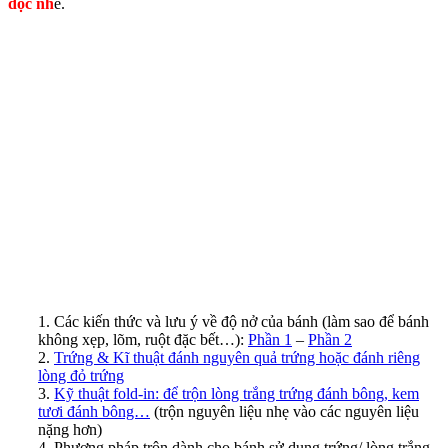
đọc nh
é.
1. Các kiến thức và lưu ý về độ nở của bánh (làm sao để bánh
không xẹp, lõm, ruột đặc bết…):
Phần 1
–
Phần 2
2.
Trứng & Kĩ thuật đánh nguyên quả trứng hoặc đánh riêng
lòng đỏ trứng
3.
Kỹ thuật fold-in: để trộn lòng trắng trứng đánh bông, kem
tươi đánh bông…
(trộn nguyên liệu nhẹ vào các nguyên liệu
nặng hơn)
4. Phương pháp trộn dành cho bánh sử dụng trứng/ lòng trắng