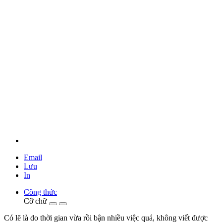
Email
Lưu
In
Công thức
Cỡ chữ
Có lẽ là do thời gian vừa rồi bận nhiều việc quá, không viết được