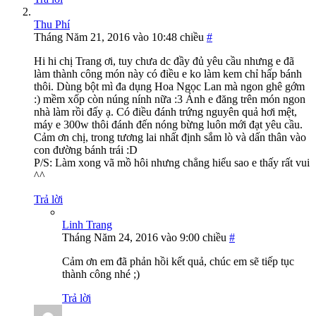
Thu Phí
Tháng Năm 21, 2016 vào 10:48 chiều
#
Hi hi chị Trang ơi, tuy chưa dc đầy đủ yêu cầu nhưng e đã
làm thành công món này có điều e ko làm kem chỉ hấp bánh
thôi. Dùng bột mì đa dụng Hoa Ngọc Lan mà ngon ghê gớm
:) mềm xốp còn núng nính nữa :3 Ảnh e đăng trên món ngon
nhà làm rồi đấy ạ. Có điều đánh trứng nguyên quả hơi mệt,
máy e 300w thôi đánh đến nóng bừng luôn mới đạt yêu cầu.
Cảm ơn chị, trong tương lai nhất định sắm lò và dấn thân vào
con đường bánh trái :D
P/S: Làm xong vã mồ hôi nhưng chẳng hiểu sao e thấy rất vui
^^
Trả lời
Linh Trang
Tháng Năm 24, 2016 vào 9:00 chiều
#
Cảm ơn em đã phản hồi kết quả, chúc em sẽ tiếp tục
thành công nhé ;)
Trả lời