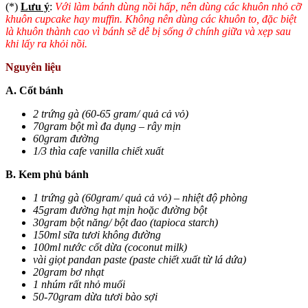
(*)
Lưu ý
:
Với làm bánh dùng nồi hấp, nên dùng các khuôn nhỏ cỡ
khuôn cupcake hay muffin. Không nên dùng các khuôn to, đặc biệt
là khuôn thành cao vì bánh sẽ dễ bị sống ở chính giữa và xẹp sau
khi lấy ra khỏi nồi.
Nguyên liệu
A. Cốt bánh
2 trứng gà (60-65 gram/ quả cả vỏ)
70gram bột mì đa dụng – rây mịn
60gram đường
1/3 thìa cafe vanilla chiết xuất
B. Kem phủ bánh
1 trứng gà (60gram/ quả cả vỏ) – nhiệt độ phòng
45gram đường hạt mịn hoặc đường bột
30gram bột năng/ bột đao (tapioca starch)
150ml sữa tươi không đường
100ml nước cốt dừa (coconut milk)
vài giọt pandan paste (paste chiết xuất từ lá dứa)
20gram bơ nhạt
1 nhúm rất nhỏ muối
50-70gram dừa tươi bào sợi