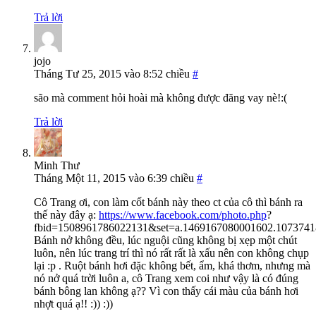
Trả lời
jojo
Tháng Tư 25, 2015 vào 8:52 chiều
#
são mà comment hỏi hoài mà không được đăng vay nè!:(
Trả lời
Minh Thư
Tháng Một 11, 2015 vào 6:39 chiều
#
Cô Trang ơi, con làm cốt bánh này theo ct của cô thì bánh ra
thế này đây ạ:
https://www.facebook.com/photo.php
?
fbid=1508961786022131&set=a.1469167080001602.1073741
Bánh nở không đều, lúc nguội cũng không bị xẹp một chút
luôn, nên lúc trang trí thì nó rất rất là xấu nên con không chụp
lại :p . Ruột bánh hơi đặc không bết, ẩm, khá thơm, nhưng mà
nó nở quá trời luôn a, cô Trang xem coi như vậy là có đúng
bánh bông lan không ạ?? Vì con thấy cái màu của bánh hơi
nhợt quá ạ!! :)) :))