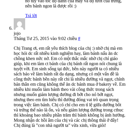
nó tùy vào tốc độ đánh của máy và độ tươi của trứng,
nên bánh ngon là được rồi :)
Trả lời
jojo
Tháng Tư 25, 2015 vào 9:02 chiều
#
Chị Trang ơi, em rất yêu thích blog của chị :) nhờ chị mà em
học hỏi dc rất nhiều kinh nghiệm hay, làm bánh nấu ăn dc
chồng khen nức nở. Em có một thắc mắc nhờ chị chỉ giáo
giúp, khi em làm ct bánh của chị bánh rất ngon nói chung là
tuyệt vời. Em sinh sống tại đức, bên này người ta có nhiều
sách báo về làm bánh rất đa dạng, nhưng có một vấn đề là
công thức bánh bên này rất chi là nhiều đường và ngọt, chính
bản thân em cũng không thể ăn dc bánh mua ở bakery về. Em
nhiều khi muốn làm bánh theo vài công thức trong sách
nhưng muốn giảm lượng đường đi bớt cho nó bớt ngọt,
nhưng theo em tìm hiểu thì đường đóng vai trò quan trọng
trong việc làm bánh. Chị có chỉ cho em tỉ lệ giữa đường bôt
và trứng thế nào là ổn, và nếu giảm lượng đường trong cthuc
thì khoảng bao nhiều phần trăm thì bánh không bị ảnh hưởng.
Mong nhận dc hồi âm của chị và các chị thông thái ở đây!
Chị đúng là ”con nhà người ta” vừa xinh, vừa giỏi!