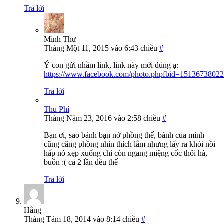
Trả lời
Minh Thư
Tháng Một 11, 2015 vào 6:43 chiều
#
Ý con gửi nhầm link, link này mới đúng ạ:
https://www.facebook.com/photo.phpfbid=151367380
Trả lời
Thu Phí
Tháng Năm 23, 2016 vào 2:58 chiều
#
Bạn ơi, sao bánh bạn nở phồng thế, bánh của mình
cũng căng phồng nhìn thích lắm nhưng lấy ra khỏi nồi
hấp nó xẹp xuống chỉ còn ngang miệng cốc thôi hà,
buồn :( cả 2 lần đều thế
Trả lời
Hằng
Tháng Tám 18, 2014 vào 8:14 chiều
#