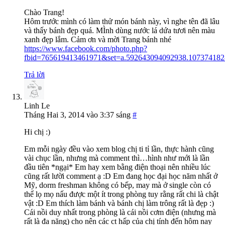
Chào Trang!
Hôm trước mình có làm thử món bánh này, vì nghe tên đã lâu
và thấy bánh đẹp quá. MÌnh dùng nước lá dứa tươi nên màu
xanh đẹp lắm. Cảm ơn và mời Trang bánh nhé
https://www.facebook.com/photo.php?
fbid=765619413461971&set=a.592643094092938.107374182
Trả lời
Linh Le
Tháng Hai 3, 2014 vào 3:37 sáng
#
Hi chị :)
Em mỗi ngày đều vào xem blog chị ti tỉ lần, thực hành cũng
vài chục lần, nhưng mà comment thì…hình như mới là lần
đầu tiên *ngại* Em hay xem bằng điện thoại nên nhiều lúc
cũng rất lười comment ạ :D Em đang học đại học năm nhất ở
Mỹ, dorm freshman không có bếp, may mà ở single còn có
thể lọ mọ nấu được một ít trong phòng tuy rằng rất chi là chật
vật :D Em thích làm bánh và bánh chị làm trông rất là đẹp :)
Cái nồi duy nhất trong phòng là cái nồi cơm điện (nhưng mà
rất là đa năng) cho nên các ct hấp của chị tính đến hôm nay