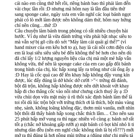
cái nào em cũng thử hết rồi, riêng bánh bao thì phải làm đến
vài chục lần rồi :D nhưng mà hôm nay là lần đầu tiên thử
sang sponge cake, ngày xưa em vẫn nghĩ các loại bánh ngọt
phải có lò mới làm được nên không dám thử, hôm nay hứng
chí nên cũng…thử :D
Câu chuyện làm bánh trong phòng có rất nhiều chuyện hài
hước. Ví dụ như là vừa đánh trứng vừa phải bật nhạc siêu to
mà vẫn sợ bị gõ cửa dò xét “Mày làm cái quái gì thế?” (vì
hand mixer của em kêu hơi to ạ), hay là cái nồi cơm điện của
em là loại siêu siêu siêu bé đến không thể bé hơn cho nên dù
đã chỉ lấy 1/2 lượng nguyên liệu của chị mà một mẻ hấp vẫn
không vừa, thế nên là sponge cake của em cao gấp đôi bánh
trong hình của chị, lúc hấp xong lấy ra trông như cái ống ấy ạ
:D Hay là cốc quá cao để lên khay hấp không đậy vung kín
được, lúc đấy đúng là dở khóc dở cười >”< trứng đã đánh,
bột đã trộn, không hấp không được nên dứt khoát vứt khay
hấp đi cho thẳng cốc vào nồi như chưng cách thuỷ ấy ạ :D
vừa chùi dọn vừa mặt mày ủ rũ thôi xác định bánh làm thế là
toi rồi dù lúc trộn bột với trứng thích ơi là thích, bột màu vàng
nhẹ, sánh, không loãng không đặc, thơm mùi vanila, mới nhìn
bột thôi đã thấy bánh hấp xong chắc thích lắm… Cho nên sau
25 phút hấp mở vung ra thì ngạc nhiên vô cùng ạ: bánh nở rất
tốt ạ (chắc nở khoảng gấp rưỡi ạ) mặt bánh có bọt khí nhỏ li ti
nhưng dàn đều (nên em nghĩ chắc không tính là bị rỗ???) mới
mở ra thì đúng là hơi nồng mùi trứng ạ (đúng như chị miêu tả