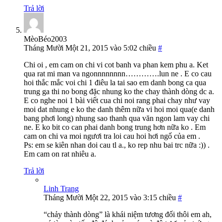
Trả lời
MèoBéo2003
Tháng Mười Một 21, 2015 vào 5:02 chiều
#
Chi oi , em cam on chi vi cot banh va phan kem phu a. Ket
qua rat mi man va ngonnnnnnnn………….lun ne . E co cau
hoi thắc mắc voi chi 1 điêu la tai sao em danh bong ca qua
trung ga thi no bong đặc nhung ko the chay thành dòng dc a.
E co nghe noi 1 bài viết cua chi noi rang phai chay như vay
moi dat nhung e ko the danh thêm nữa vi hoi moi qua(e danh
bang phơi long) nhung sao thanh qua văn ngon lam vay chi
ne. E ko bit co can phai danh bong trung hơn nữa ko . Em
cam on chi va moi ngươi tra loi cau hoi hơi ngố của em .
Ps: em se kiên nhan doi cau tl a., ko rep nhu bai trc nữa :)) .
Em cam on rat nhiêu a.
Trả lời
Linh Trang
Tháng Mười Một 22, 2015 vào 3:15 chiều
#
“chảy thành dòng” là khái niệm tương đối thôi em ah,