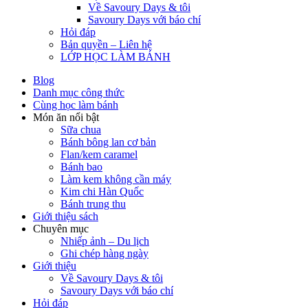
Về Savoury Days & tôi
Savoury Days với báo chí
Hỏi đáp
Bản quyền – Liên hệ
LỚP HỌC LÀM BÁNH
Blog
Danh mục công thức
Cùng học làm bánh
Món ăn nổi bật
Sữa chua
Bánh bông lan cơ bản
Flan/kem caramel
Bánh bao
Làm kem không cần máy
Kim chi Hàn Quốc
Bánh trung thu
Giới thiệu sách
Chuyên mục
Nhiếp ảnh – Du lịch
Ghi chép hàng ngày
Giới thiệu
Về Savoury Days & tôi
Savoury Days với báo chí
Hỏi đáp