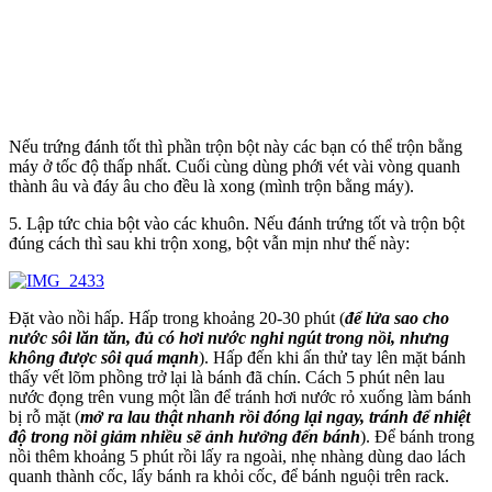
Nếu trứng đánh tốt thì phần trộn bột này các bạn có thể trộn bằng
máy ở tốc độ thấp nhất. Cuối cùng dùng phới vét vài vòng quanh
thành âu và đáy âu cho đều là xong (mình trộn bằng máy).
5. Lập tức chia bột vào các khuôn. Nếu đánh trứng tốt và trộn bột
đúng cách thì sau khi trộn xong, bột vẫn mịn như thế này:
Đặt vào nồi hấp. Hấp trong khoảng 20-30 phút (
để lửa sao cho
nước sôi lăn tăn, đủ có hơi nước nghi ngút trong nồi, nhưng
không được sôi quá mạnh
). Hấp đến khi ấn thử tay lên mặt bánh
thấy vết lõm phồng trở lại là bánh đã chín. Cách 5 phút nên lau
nước đọng trên vung một lần để tránh hơi nước rỏ xuống làm bánh
bị rỗ mặt (
mở ra lau thật nhanh rồi đóng lại ngay, tránh để nhiệt
độ trong nồi giảm nhiều sẽ ảnh hưởng đến bánh
). Để bánh trong
nồi thêm khoảng 5 phút rồi lấy ra ngoài, nhẹ nhàng dùng dao lách
quanh thành cốc, lấy bánh ra khỏi cốc, để bánh nguội trên rack.