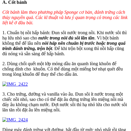
A. Cốt bánh
Cốt bánh làm theo phương pháp Sponge cơ bản, đánh trứng cách
thủy nguyên quả. Các kĩ thuật và lưu ý quan trọng có trong các link
liệt kê ở đầu bài.
1. Chuẩn bị nồi hấp bánh: Đun sôi nước trong nồi. Khi nước sôi thì
hạ lửa nhỏ sao cho
nước trong nồi đủ sôi lăn tăn
. Vì bột bánh
không thể để lâu nên
nồi hấp nên chuẩn bị trước hoặc trong quá
trình đánh trứng, trộn bột
. Để khi trộn bột xong thì nồi hấp cũng
đủ nóng và sẵn sàng để hấp bánh.
2. Dùng chổi quết một lớp mỏng dầu ăn quanh lòng khuôn để
chống dính cho khuôn. Có thể dùng một miếng bơ nhạt quét đều
trong lòng khuôn để thay thế cho dầu ăn.
3. Cho trứng, đường và vanilla vào âu. Đun sôi ít nước trong một
chiếc nồi nhỏ, sao cho có thể đặt âu đựng trứng lên miệng nồi mà
đáy âu không chạm nước. Đợi nước sôi thì hạ nhỏ lửa cho nước sôi
lăn tăn rồi đặt âu lên miệng nồi.
Dùng máy đánh trứng với đường, bắt đầu từ mức nhỏ nhất rồi tăng