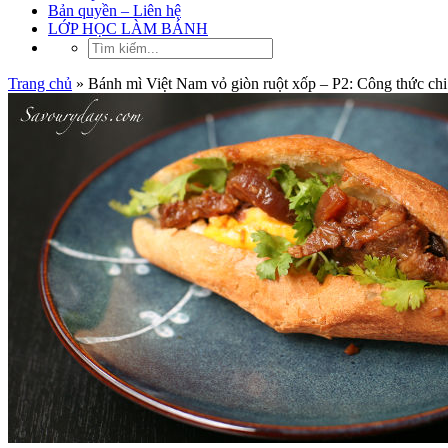
Bản quyền – Liên hệ
LỚP HỌC LÀM BÁNH
Trang chủ
»
Bánh mì Việt Nam vỏ giòn ruột xốp – P2: Công thức chi 