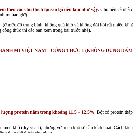
èm theo các chú thích tại sao lại nên làm như vậy
.
Cho nên cả nhà cố
nh mì bao giờ).
m (ở mức độ trung bình, không quá khó và không đòi hỏi rất nhiều kĩ n
 công thức thì các bạn xem trong bài trước nhé).
BÁNH MÌ VIỆT NAM – CÔNG THỨC 1 (KHÔNG DÙNG DẤM
 lượng protein nằm trong khoảng 11,5 – 12,5%.
Bột có protein thấp
ặc men khô (dry yeast), nhưng với men khô sẽ cần kích hoạt. Cách kíc
ông thay thế được cho nhau.