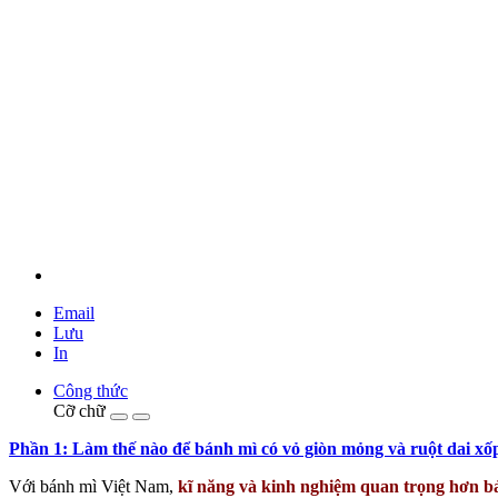
Email
Lưu
In
Công thức
Cỡ chữ
Phần 1: Làm thế nào để bánh mì có vỏ giòn mỏng và ruột dai xố
Với bánh mì Việt Nam,
kĩ năng và kinh nghiệm quan trọng hơn bả