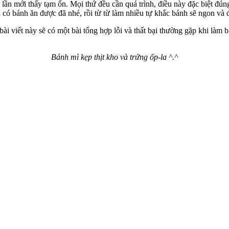
lần mới thấy tạm ổn. Mọi thứ đều cần quá trình, điều này đặc biệt đ
là có bánh ăn được đã nhé, rồi từ từ làm nhiều tự khắc bánh sẽ ngon và 
i viết này sẽ có một bài tổng hợp lỗi và thất bại thường gặp khi làm 
Bánh mì kẹp thịt kho và trứng ốp-la ^.^