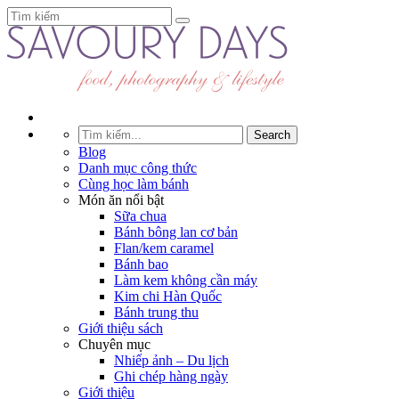
Blog
Danh mục công thức
Cùng học làm bánh
Món ăn nổi bật
Sữa chua
Bánh bông lan cơ bản
Flan/kem caramel
Bánh bao
Làm kem không cần máy
Kim chi Hàn Quốc
Bánh trung thu
Giới thiệu sách
Chuyên mục
Nhiếp ảnh – Du lịch
Ghi chép hàng ngày
Giới thiệu