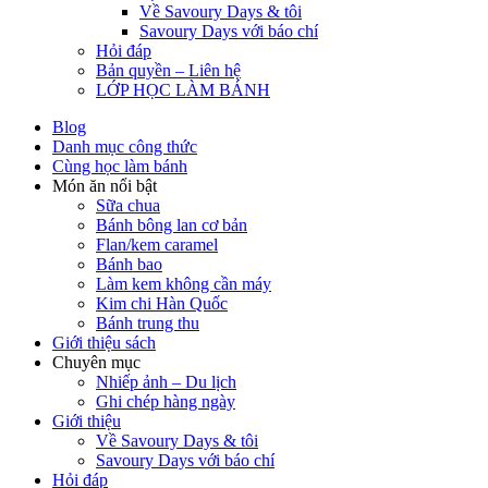
Về Savoury Days & tôi
Savoury Days với báo chí
Hỏi đáp
Bản quyền – Liên hệ
LỚP HỌC LÀM BÁNH
Blog
Danh mục công thức
Cùng học làm bánh
Món ăn nổi bật
Sữa chua
Bánh bông lan cơ bản
Flan/kem caramel
Bánh bao
Làm kem không cần máy
Kim chi Hàn Quốc
Bánh trung thu
Giới thiệu sách
Chuyên mục
Nhiếp ảnh – Du lịch
Ghi chép hàng ngày
Giới thiệu
Về Savoury Days & tôi
Savoury Days với báo chí
Hỏi đáp