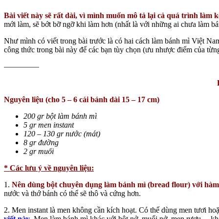
Bài viết này sẽ rất dài,
vì mình muốn mô tả lại cả quá trình làm k
mới làm, sẽ bớt bỡ ngỡ khi làm hơn (nhất là với những ai chưa làm bá
Như mình có viết trong bài trước là có hai cách làm bánh mì Việt Na
công thức trong bài này để các bạn tùy chọn (ưu nhược điểm của từng
————–
Nguyên liệu (cho 5 – 6 cái bánh dài 15 – 17 cm)
200 gr bột làm bánh mì
5 gr men instant
120 – 130 gr nước (mát)
8 gr đường
2 gr muối
* Các lưu ý về nguyên liệu:
1.
Nên dùng bột chuyên dụng làm bánh mì (bread flour) với hàm
nước và thớ bánh có thể sẽ thô và cứng hơn.
2. Men instant là men không cần kích hoạt. Có thể dùng men tươi ho
viết này
. Men làm bánh mì khác với bột nở, muối nở, men rượu… kh