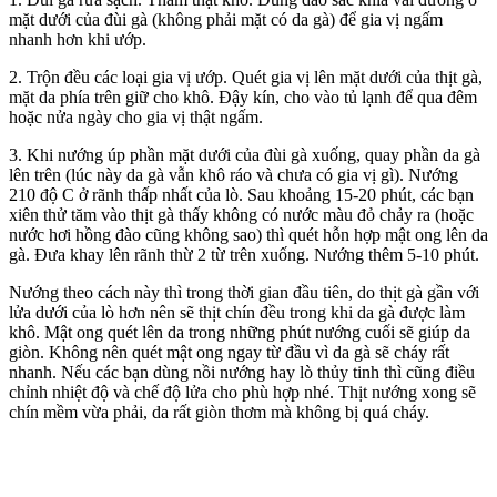
mặt dưới của đùi gà (không phải mặt có da gà) để gia vị ngấm
nhanh hơn khi ướp.
2. Trộn đều các loại gia vị ướp. Quét gia vị lên mặt dưới của thịt gà,
mặt da phía trên giữ cho khô. Đậy kín, cho vào tủ lạnh để qua đêm
hoặc nửa ngày cho gia vị thật ngấm.
3. Khi nướng úp phần mặt dưới của đùi gà xuống, quay phần da gà
lên trên (lúc này da gà vẫn khô ráo và chưa có gia vị gì). Nướng
210 độ C ở rãnh thấp nhất của lò. Sau khoảng 15-20 phút, các bạn
xiên thử tăm vào thịt gà thấy không có nước màu đỏ chảy ra (hoặc
nước hơi hồng đào cũng không sao) thì quét hỗn hợp mật ong lên da
gà. Đưa khay lên rãnh thừ 2 từ trên xuống. Nướng thêm 5-10 phút.
Nướng theo cách này thì trong thời gian đầu tiên, do thịt gà gần với
lửa dưới của lò hơn nên sẽ thịt chín đều trong khi da gà được làm
khô. Mật ong quét lên da trong những phút nướng cuối sẽ giúp da
giòn. Không nên quét mật ong ngay từ đầu vì da gà sẽ cháy rất
nhanh. Nếu các bạn dùng nồi nướng hay lò thủy tinh thì cũng điều
chỉnh nhiệt độ và chế độ lửa cho phù hợp nhé. Thịt nướng xong sẽ
chín mềm vừa phải, da rất giòn thơm mà không bị quá cháy.