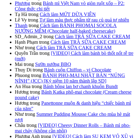
Phương
trong
Bánh mì Việt Nam vỏ giòn ruột xốp – P2:
Công thức chi tiết
Tạ Hà
trong
Cách làm MỨT DỪA VIÊN
Lê Vy
trong
Tự làm màu thực phẩm từ rau củ quả tự nhiên
Thanh
trong
Cách làm BÁNH PHOMAI SOCOLA
NƯỚNG MỀM (Chocolate half-baked cheesecake)
SD_Admin_2
trong
Cách làm TRÀ SỮA CAKE CREAM
Hạnh Phạm
trong
Cách làm TRÀ SỮA CAKE CREAM
Như
trong
Cách làm TRÀ SỮA CAKE CREAM
Quyên Trần
trong
[VIDEO] Cách làm bánh bò thốt nốt rễ tre
(mới)
Mai
trong
Sườn nướng BBQ
Thuỵ Di
trong
Bánh cuộn Chiffon – vị Chocolate
Phuong
trong
BÁNH PHO-MAI NHẬT BẢN “NÚNG
NÍNH” (JCC) [Kỷ niệm 10 năm thành lập SD]
An Hua
trong
Bánh bông lan bơ chanh khuôn Bundt
Hương
trong
Bánh Katka phô-mai chocolate (Cream cheese
pound cake)
Hương
trong
Panettonne muộn & danh hiệu “chiếc bánh mì
của năm”
Như
trong
Summer Pudding Mousse Cake cho mùa hè mát
rượi
Châu
trong
[VIDEO] Cheesy Dinner Rolls – Bánh mì pho-
mai chảy (không cần nhồi)
Phương Anh
trong
[VIDEO] Cách làm SU KEM VỎ XÙ vị