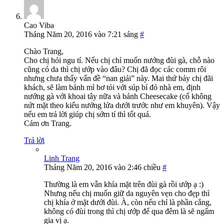
Cao Viba
Tháng Năm 20, 2016 vào 7:21 sáng
#
Chào Trang,
Cho chị hỏi ngu tí. Nếu chị chỉ muốn nướng đùi gà, chỗ nào
cũng có da thì chị ướp vào đâu? Chị đã đọc các comm rôi
nhưng chưa thấy vấn đề “nan giải” này. Mai thứ bảy chị đãi
khách, sẽ làm bánh mì bơ tỏi với súp bí đỏ nhà em, định
nướng gà với khoai tây nữa và bánh Cheesecake (cố không
nứt mặt theo kiểu nướng lửa dưới trước như em khuyên). Vậy
nếu em trả lời giúp chị sớm tí thì tốt quá.
Cám ơn Trang.
Trả lời
Linh Trang
Tháng Năm 20, 2016 vào 2:46 chiều
#
Thường là em vẫn khía mặt trên đùi gà rồi ướp ạ :)
Nhưng nếu chị muốn giữ da nguyên vẹn cho đẹp thì
chị khía ở mặt dưới đùi. À, còn nếu chỉ là phần cẳng,
không có đùi trong thì chị ướp để qua đêm là sẽ ngấm
gia vị ạ.