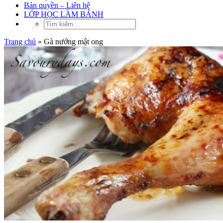
Bản quyền – Liên hệ
LỚP HỌC LÀM BÁNH
Trang chủ
»
Gà nướng mật ong