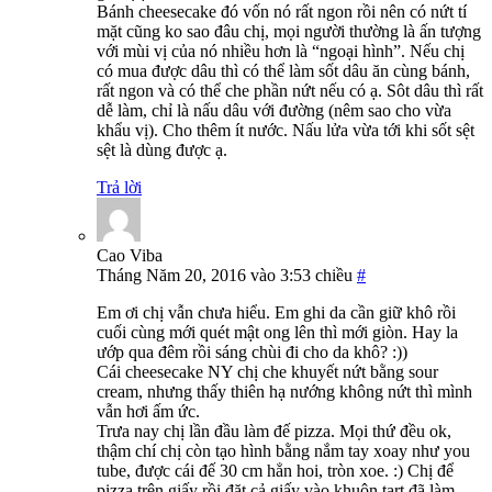
Bánh cheesecake đó vốn nó rất ngon rồi nên có nứt tí
mặt cũng ko sao đâu chị, mọi người thường là ấn tượng
với mùi vị của nó nhiều hơn là “ngoại hình”. Nếu chị
có mua được dâu thì có thể làm sốt dâu ăn cùng bánh,
rất ngon và có thể che phần nứt nếu có ạ. Sôt dâu thì rất
dễ làm, chỉ là nấu dâu với đường (nêm sao cho vừa
khẩu vị). Cho thêm ít nước. Nấu lửa vừa tới khi sốt sệt
sệt là dùng được ạ.
Trả lời
Cao Viba
Tháng Năm 20, 2016 vào 3:53 chiều
#
Em ơi chị vẫn chưa hiểu. Em ghi da cần giữ khô rồi
cuối cùng mới quét mật ong lên thì mới giòn. Hay la
ướp qua đêm rồi sáng chùi đi cho da khô? :))
Cái cheesecake NY chị che khuyết nứt bằng sour
cream, nhưng thấy thiên hạ nướng không nứt thì mình
vẫn hơi ấm ức.
Trưa nay chị lần đầu làm đế pizza. Mọi thứ đều ok,
thậm chí chị còn tạo hình bằng nắm tay xoay như you
tube, được cái đế 30 cm hẳn hoi, tròn xoe. :) Chị để
pizza trên giấy rồi đặt cả giấy vào khuôn tart đã làm