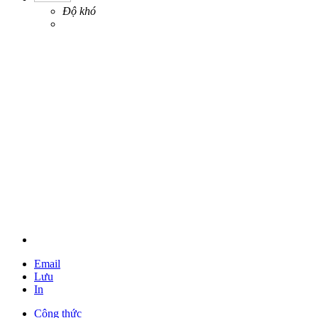
Độ khó
Email
Lưu
In
Công thức