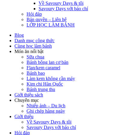
Về Savoury Days & tôi
Savoury Days với báo chí
Hỏi đáp
Bản quyền – Liên hệ
LỚP HỌC LÀM BÁNH
Blog
Danh mục công thức
Cùng học làm bánh
Món ăn nổi bật
Sữa chua
Bánh bông lan cơ bản
Flan/kem caramel
Bánh bao
Làm kem không cần máy
Kim chi Hàn Quốc
Bánh trung thu
Giới thiệu sách
Chuyên mục
Nhiếp ảnh – Du lịch
Ghi chép hàng ngày
Giới thiệu
Về Savoury Days & tôi
Savoury Days với báo chí
Hỏi đáp