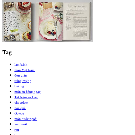
Tag
làm bánh
món Việt Nam
đơn giản
tráng miệng
baking
món ăn hàng ngày
Tết Nguyên Đán
chocolate
hoa quả
Gateau
món nước ngoài
kem tươi
rau
bánh mì