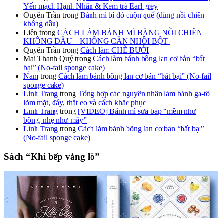
Yến mạch Hạnh Nhân & Kem trà Earl grey
Quyên Trần
trong
Bánh mì bí đỏ cuộn quế (dùng nồi chiên
không dầu)
Liên
trong
CÁCH LÀM BÁNH MÌ BẰNG NỒI CHIÊN
KHÔNG DẦU – KHÔNG CẦN NHỒI BỘT
Quyên Trần
trong
Cách làm CHÈ BƯỞI
Mai Thanh Quý
trong
Cách làm bánh bông lan cơ bản “bất
bại” (No-fail sponge cake)
Nam
trong
Cách làm bánh bông lan cơ bản “bất bại” (No-fail
sponge cake)
Linh Trang
trong
Tổng hợp các nguyên nhân làm bánh ga-tô
lõm mặt, đáy, thắt eo và cách khắc phục
Linh Trang
trong
[VIDEO] Bánh mì sữa bắp “mềm như
bông, nhẹ như mây”
Linh Trang
trong
Cách làm bánh bông lan cơ bản “bất bại”
(No-fail sponge cake)
Sách “Khi bếp vắng lò”