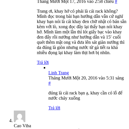
Tháng Mười Một 17, 2016 vào 2:58 chiều
#
Trang ơi, khay hở có phải là cái rack không?
Mình đọc trong bài bạn hướng dẫn vẫn cứ nghĩ
khay bạn nói là cái khay đen chữ nhật có bán sẵn
kèm với lò, xong đọc đây lại thấy bạn nói khay
hở. Mình làm một lần thì lót giấy bạc vào khay
đen đấy rồi nướng như hướng dẫn và 15′ cuối
quét thêm mật ong và đưa lên sát giàn nướng thì
da đúng là giòn nhưng nước từ gà tiết ra khá
nhiều đọng lại khay làm thịt hơi bị nhũn.
Trả lời
Linh Trang
Tháng Mười Một 20, 2016 vào 5:31 sáng
#
đúng là cái rack bạn ạ, khay cần có lỗ để
nước chảy xuống
Trả lời
Cao Viba