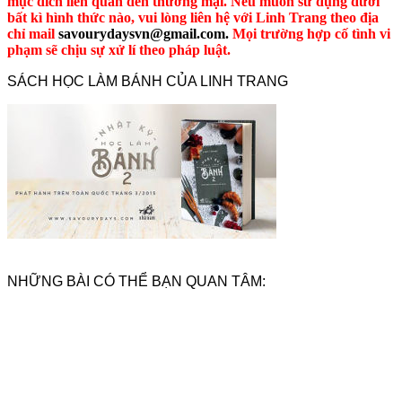
mục đích liên quan đến thương mại. Nếu muốn sử dụng dưới
bất kì hình thức nào, vui lòng liên hệ với Linh Trang theo địa
chỉ mail
savourydaysvn@gmail.com.
Mọi trường hợp cố tình vi
phạm sẽ chịu sự xử lí theo pháp luật.
SÁCH HỌC LÀM BÁNH CỦA LINH TRANG
NHỮNG BÀI CÓ THỂ BẠN QUAN TÂM: