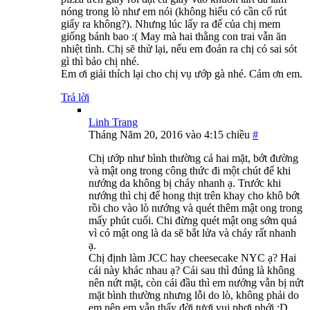
nóng trong lò như em nói (không hiểu có cần cố rút
giấy ra không?). Nhưng lúc lấy ra đế của chị mem
giống bánh bao :( May mà hai thằng con trai vẫn ăn
nhiệt tình. Chị sẽ thử lại, nếu em đoán ra chị có sai sót
gì thì bảo chị nhé.
Em ơi giải thích lại cho chị vụ ướp gà nhé. Cám ơn em.
Trả lời
Linh Trang
Tháng Năm 20, 2016 vào 4:15 chiều
#
Chị ướp như bình thường cả hai mặt, bớt đường
và mật ong trong công thức đi một chút để khi
nướng da không bị cháy nhanh ạ. Trước khi
nướng thì chị để hong thịt trên khay cho khô bớt
rồi cho vào lò nướng và quét thêm mật ong trong
mấy phút cuối. Chi đừng quét mật ong sớm quá
vì có mật ong là da sẽ bắt lửa và cháy rất nhanh
ạ.
Chị định làm JCC hay cheesecake NYC ạ? Hai
cái này khác nhau ạ? Cái sau thì đúng là không
nên nứt mặt, còn cái đầu thì em nướng vẫn bị nứt
mặt bình thường nhưng lỗi do lò, không phải do
em nên em vẫn thấy đời tươi vui phơi phới :D