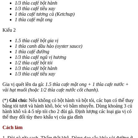
1/3 thìa café bột hành
1/3 thìa café tiêu xay
1 thìa café tương cà (Ketchup)
1 thìa café mật ong
Kiểu 2
1.5 thìa café bột gia vị
1 thìa canh dầu hào (oyster sauce)
1 thìa café đường
1/3 thìa café ngũ vị hương
1/2 thìa café bột tỏi
1/3 thìa café bột hành
1/3 thìa café tiêu xay
Gia vị quét lên da gà:
1.5 thìa cafe mật ong + 1 thìa cafe nước +
vài hạt muối (hoặc 1/2 thìa cafe nước cốt chanh).
(*)
Ghi chú:
Nếu không có bột hành và bột tỏi, các bạn có thể thay
bằng tỏi tươi và hành khô, bóc vỏ bằm nhuyễn. Dùng khoảng 3 củ
hành khô và 4-5 tép tỏi cho 2 đùi gà. Định lượng các loại gia vị có
thể thay đổi tùy theo khẩu vị của gia đình
Cách làm
1. Đùi gà rửa sạch. Thấm thật khô. Dùng dao sắc khía vài đường ở