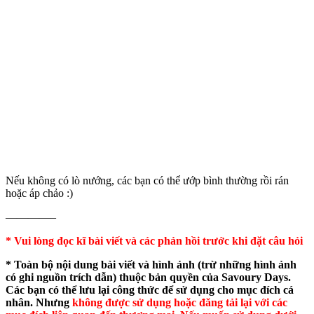
Nếu không có lò nướng, các bạn có thể ướp bình thường rồi rán
hoặc áp chảo :)
————–
* Vui lòng đọc kĩ bài viết và các phản hồi trước khi đặt câu hỏi
* Toàn bộ nội dung bài viết và hình ảnh (trừ những hình ảnh
có ghi nguồn trích dẫn) thuộc bản quyền của Savoury Days.
Các bạn có thể lưu lại công thức để sử dụng cho mục đích cá
nhân. Nhưng
không được sử dụng hoặc đăng tải lại với các