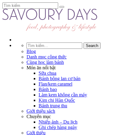
Blog
Danh mục công thức
Cùng học làm bánh
Món ăn nổi bật
Sữa chua
Bánh bông lan cơ bản
Flan/kem caramel
Bánh bao
Làm kem không cần máy
Kim chi Hàn Quốc
Bánh trung thu
Giới thiệu sách
Chuyên mục
Nhiếp ảnh – Du lịch
Ghi chép hàng ngày
Giới thiệu