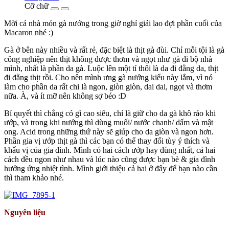
Cỡ chữ
Mời cả nhà món gà nướng trong giờ nghỉ giải lao đợi phần cuối của
Macaron nhé :)
Gà ở bên này nhiều và rất rẻ, đặc biệt là thịt gà đùi. Chỉ mỗi tội là gà
công nghiệp nên thịt không được thơm và ngọt như gà đi bộ nhà
mình, nhất là phần da gà. Luộc lên một tí thôi là da đi đằng da, thịt
đi đằng thịt rồi. Cho nên mình ưng gà nướng kiểu này lắm, vì nó
làm cho phần da rất chi là ngon, giòn giòn, dai dai, ngọt và thơm
nữa. À, và ít mỡ nên không sợ béo :D
Bí quyết thì chẳng có gì cao siêu, chỉ là giữ cho da gà khô ráo khi
ướp, và trong khi nướng thì dùng muối/ nước chanh/ dấm và mật
ong. Acid trong những thứ này sẽ giúp cho da giòn và ngon hơn.
Phần gia vị ướp thịt gà thì các bạn có thể thay đổi tùy ý thích và
khẩu vị của gia đình. Mình có hai cách ướp hay dùng nhất, cả hai
cách đều ngon như nhau và lúc nào cũng được bạn bè & gia đình
hưởng ứng nhiệt tình. Mình giới thiệu cả hai ở đây để bạn nào cần
thì tham khảo nhé.
Nguyên liệu