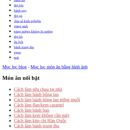
thịt lợn
bánh quy
thịt gà
chia sẻ kinh nghiệm
giáng sinh
tráng miệng không lò nướng
thịt bò
du lịch
bánh trung thu
ngon
mát
Mục lục blog
-
Mục lục món ăn bằng hình ảnh
Món ăn nổi bật
Cách làm sữa chua tại nhà
Cách làm bánh bông lan
Cách làm bánh bông lan trứng muối
Cách làm flan/kem caramel
Cách làm bánh bao
Cách làm kem không cần máy
Cách làm kim chi Hàn Quốc
Cách làm bánh trung thu