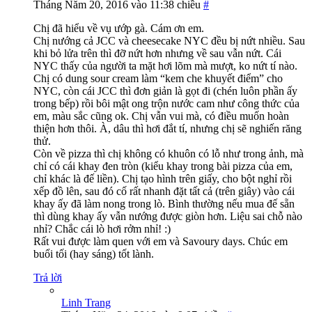
Tháng Năm 20, 2016 vào 11:38 chiều
#
Chị đã hiểu về vụ ướp gà. Cám ơn em.
Chị nướng cả JCC và cheesecake NYC đều bị nứt nhiều. Sau
khi bỏ lửa trên thì đỡ nứt hơn nhưng về sau vẫn nứt. Cái
NYC thấy của người ta mặt hơi lõm mà mượt, ko nứt tí nào.
Chị có dung sour cream làm “kem che khuyết điểm” cho
NYC, còn cái JCC thì đơn giản là gọt đi (chén luôn phần ấy
trong bếp) rồi bôi mật ong trộn nước cam như công thức của
em, màu sắc cũng ok. Chị vẫn vui mà, có điều muốn hoàn
thiện hơn thôi. À, dâu thì hơi đắt tí, nhưng chị sẽ nghiến răng
thử.
Còn về pizza thì chị không có khuôn có lỗ như trong ảnh, mà
chỉ có cái khay đen tròn (kiểu khay trong bài pizza của em,
chỉ khác là đế liền). Chị tạo hình trên giấy, cho bột nghỉ rồi
xếp đồ lên, sau đó cố rất nhanh đặt tất cả (trên giây) vào cái
khay ấy đã làm nong trong lò. Bình thường nếu mua đế sẵn
thì dùng khay ấy vẫn nướng được giòn hơn. Liệu sai chỗ nào
nhỉ? Chắc cái lò hơi rởm nhỉ! :)
Rất vui được làm quen với em và Savoury days. Chúc em
buổi tối (hay sáng) tốt lành.
Trả lời
Linh Trang