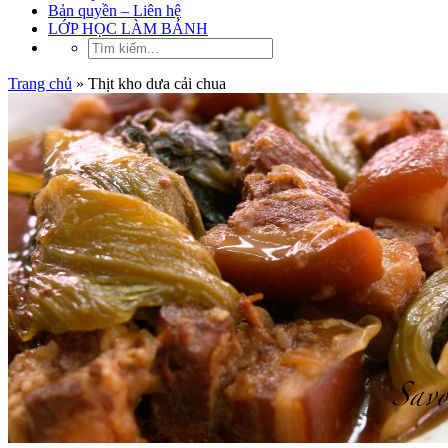
Bản quyền – Liên hệ
LỚP HỌC LÀM BÁNH
Trang chủ
»
Thịt kho dưa cải chua