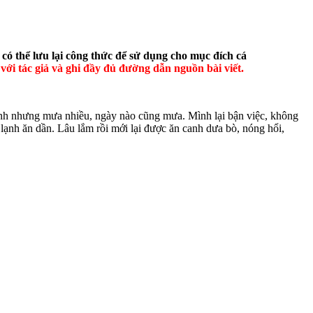
có thể lưu lại công thức để sử dụng cho mục đích cá
với tác giả và ghi đầy đủ đường dẫn nguồn bài viết.
lạnh nhưng mưa nhiều, ngày nào cũng mưa. Mình lại bận việc, không
lạnh ăn dần. Lâu lắm rồi mới lại được ăn canh dưa bò, nóng hổi,