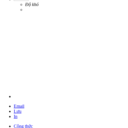
Độ khó
Email
Lưu
In
Công thức