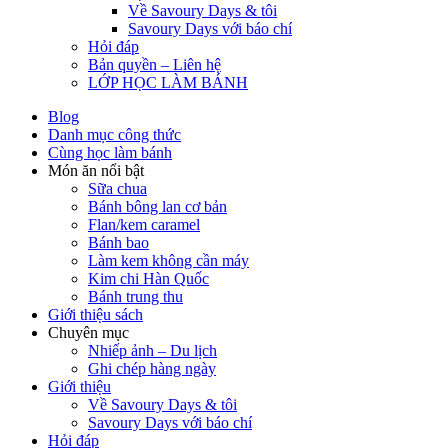
Về Savoury Days & tôi
Savoury Days với báo chí
Hỏi đáp
Bản quyền – Liên hệ
LỚP HỌC LÀM BÁNH
Blog
Danh mục công thức
Cùng học làm bánh
Món ăn nổi bật
Sữa chua
Bánh bông lan cơ bản
Flan/kem caramel
Bánh bao
Làm kem không cần máy
Kim chi Hàn Quốc
Bánh trung thu
Giới thiệu sách
Chuyên mục
Nhiếp ảnh – Du lịch
Ghi chép hàng ngày
Giới thiệu
Về Savoury Days & tôi
Savoury Days với báo chí
Hỏi đáp