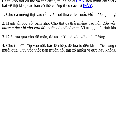
Cách kho thịt cụ thể và các chú ý thì đã có ở
ĐÂY
nên mình chỉ viết
bài về thịt kho, các bạn có thể chưng theo cách ở
ĐÂY
.
1. Cho cả miếng thịt vào nồi với một thìa cafe muối. Đổ nước lạnh ngậ
2. Hành tỏi bóc vỏ, băm nhỏ. Cho thịt đã thái miếng vào nồi, ướp vớ
nước mắm chỉ cho vừa đủ, hoặc có thể bỏ qua.
Vì trong quá trình kh
3. Dưa rửa qua cho đỡ mặn, để ráo. Có thể xóc với chút đường.
4. Cho thịt đã ướp vào nồi, bắc lên bếp, để lửa to đến khi nước tron
muối dưa. Tùy vào việc bạn muốn nồi thịt có nhiều vị dưa hay khôn