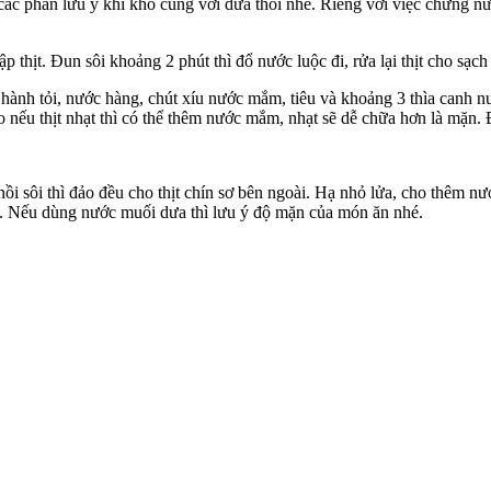
 các phần lưu ý khi kho cùng với dưa thôi nhé. Riêng với việc chưng 
p thịt. Đun sôi khoảng 2 phút thì đổ nước luộc đi, rửa lại thịt cho sạc
i hành tỏi, nước hàng, chút xíu nước mắm, tiêu và khoảng 3 thìa canh 
o nếu thịt nhạt thì có thể thêm nước mắm, nhạt sẽ dễ chữa hơn là mặn.
g nồi sôi thì đảo đều cho thịt chín sơ bên ngoài. Hạ nhỏ lửa, cho thêm
g. Nếu dùng nước muối dưa thì lưu ý độ mặn của món ăn nhé.