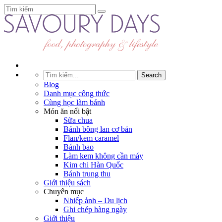
Blog
Danh mục công thức
Cùng học làm bánh
Món ăn nổi bật
Sữa chua
Bánh bông lan cơ bản
Flan/kem caramel
Bánh bao
Làm kem không cần máy
Kim chi Hàn Quốc
Bánh trung thu
Giới thiệu sách
Chuyên mục
Nhiếp ảnh – Du lịch
Ghi chép hàng ngày
Giới thiệu