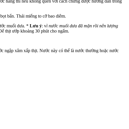
nước hàng thì nếu không quen với cách chưng được hướng dẫn trong
h bọt bẩn. Thái miếng to cỡ bao diêm.
nước muối dưa. *
Lưu ý
: v
ì nước muối dưa đã mặn rồi nên lượng
 Để thịt ướp khoảng 30 phút cho ngấm.
 nước ngập xâm xấp thịt. Nước này có thể là nước thường hoặc nước