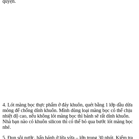
quyện.
4. Lót màng bọc thực phẩm ở đáy khuôn, quét bằng 1 lớp dầu dừa
mỏng để chống dính khuôn. Mình dùng loại màng bọc có thể chịu
nhiệt độ cao, nếu không lót màng bọc thì bánh sẽ rất dính khuôn.
Nhà bạn nào có khuôn silicon thì có thể bỏ qua bước lót màng bọc
nhé.
5. Đun sôi nước, hấp bánh ở lửa vừa – lớn trong 30 phút. Kiểm tra