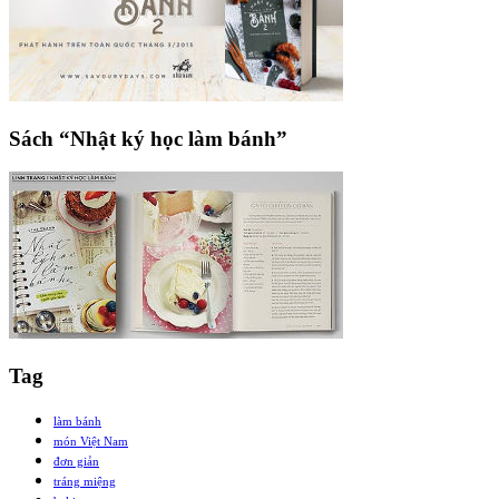
Sách “Nhật ký học làm bánh”
Tag
làm bánh
món Việt Nam
đơn giản
tráng miệng