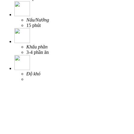
Nấu/Nướng
15 phút
Khẩu phần
3-4 phần ăn
Độ khó