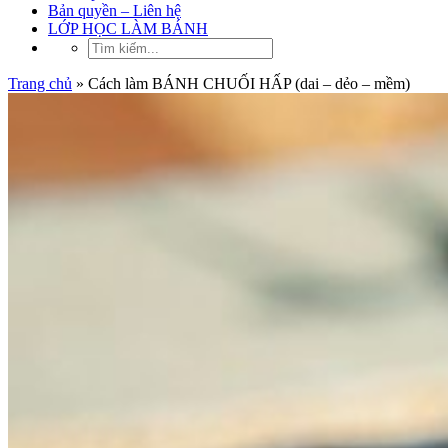
Bản quyền – Liên hệ
LỚP HỌC LÀM BÁNH
Trang chủ
»
Cách làm BÁNH CHUỐI HẤP (dai – dẻo – mềm)