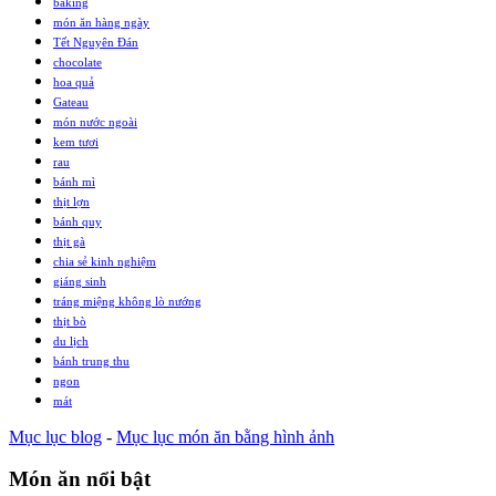
baking
món ăn hàng ngày
Tết Nguyên Đán
chocolate
hoa quả
Gateau
món nước ngoài
kem tươi
rau
bánh mì
thịt lợn
bánh quy
thịt gà
chia sẻ kinh nghiệm
giáng sinh
tráng miệng không lò nướng
thịt bò
du lịch
bánh trung thu
ngon
mát
Mục lục blog
-
Mục lục món ăn bằng hình ảnh
Món ăn nổi bật