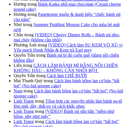
Hương
trong
Bánh Katka phô-mai chocolate (Cream cheese
pound cake)
Hương
trong
Panettonne muộn & danh hiệu “chiếc bánh mì
của năm”
Như
trong
Summer Pudding Mousse Cake cho mùa hè mát
rượi
Châu
trong
[VIDEO] Cheesy Dinner Rolls – Bánh mì pho-
mai chảy (không cần nhồi)
Phương Anh
trong
[VIDEO] Cách làm SU KEM VỎ XÙ vị
Yến mạch Hạnh Nhân & Kem trà Earl grey
Quyên Trần
trong
Bánh mì bí đỏ cuộn quế (dùng nồi chiên
không dầu)
Liên
trong
CÁCH LÀM BÁNH MÌ BẰNG NỒI CHIÊN
KHÔNG DẦU – KHÔNG CẦN NHỒI BỘT
Quyên Trần
trong
Cách làm CHÈ BƯỞI
Mai Thanh Quý
trong
Cách làm bánh bông lan cơ bản “bất
bại” (No-fail sponge cake)
Nam
trong
Cách làm bánh bông lan cơ bản “bất bại” (No-fail
sponge cake)
Linh Trang
trong
Tổng hợp các nguyên nhân làm bánh ga-tô
lõm mặt, đáy, thắt eo và cách khắc phục
Linh Trang
trong
[VIDEO] Bánh mì sữa bắp “mềm như
bông, nhẹ như mây”
Linh Trang
trong
Cách làm bánh bông lan cơ bản “bất bại”
(No-fail sponge cake)