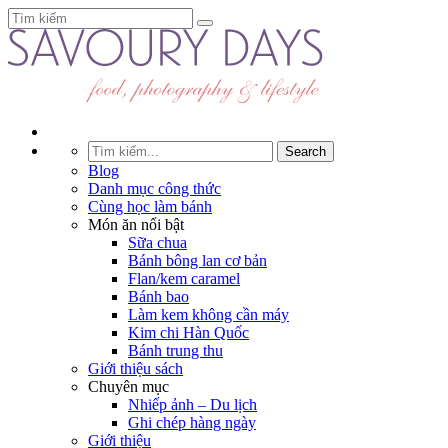
Blog
Danh mục công thức
Cùng học làm bánh
Món ăn nổi bật
Sữa chua
Bánh bông lan cơ bản
Flan/kem caramel
Bánh bao
Làm kem không cần máy
Kim chi Hàn Quốc
Bánh trung thu
Giới thiệu sách
Chuyên mục
Nhiếp ảnh – Du lịch
Ghi chép hàng ngày
Giới thiệu