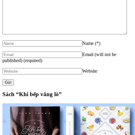
Name
(*)
Email (will not be
published)
(required)
Website
Sách “Khi bếp vắng lò”