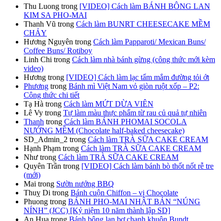
Thu Luong
trong
[VIDEO] Cách làm BÁNH BÔNG LAN
KIM SA PHO-MAI
Thanh Vũ
trong
Cách làm BUNRT CHEESECAKE MỀM
CHẢY
Hương Nguyên
trong
Cách làm Papparoti/ Mexican Buns/
Coffee Buns/ Rotiboy
Linh Chi
trong
Cách làm nhà bánh gừng (công thức mới kèm
video)
Hương
trong
[VIDEO] Cách làm lạc tẩm mắm đường tỏi ớt
Phương
trong
Bánh mì Việt Nam vỏ giòn ruột xốp – P2:
Công thức chi tiết
Tạ Hà
trong
Cách làm MỨT DỪA VIÊN
Lê Vy
trong
Tự làm màu thực phẩm từ rau củ quả tự nhiên
Thanh
trong
Cách làm BÁNH PHOMAI SOCOLA
NƯỚNG MỀM (Chocolate half-baked cheesecake)
SD_Admin_2
trong
Cách làm TRÀ SỮA CAKE CREAM
Hạnh Phạm
trong
Cách làm TRÀ SỮA CAKE CREAM
Như
trong
Cách làm TRÀ SỮA CAKE CREAM
Quyên Trần
trong
[VIDEO] Cách làm bánh bò thốt nốt rễ tre
(mới)
Mai
trong
Sườn nướng BBQ
Thuỵ Di
trong
Bánh cuộn Chiffon – vị Chocolate
Phuong
trong
BÁNH PHO-MAI NHẬT BẢN “NÚNG
NÍNH” (JCC) [Kỷ niệm 10 năm thành lập SD]
An Hua
trong
Bánh bông lan bơ chanh khuôn Bundt