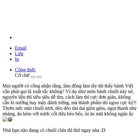
Email
Lưu
In
Công thức
Cỡ chữ
Mọi người có công nhận rằng, làm đông làm tây thì thấy bánh Việt
vẫn phải gọi là xuất sắc không? Ví dụ như món bánh chuối này nè,
nguyên liệu thì siêu siêu dễ tìm, cách làm thì cực đơn giản, không
cần lò nướng hay máy đánh trứng, mà thành phẩm thì ngon cực kỳ!!
Thơm nức mùi chuối tươi, dẻo dẻo dai dai giòn giòn, ngọt thanh nhẹ
nhàng, ăn kèm với nước cốt dừa béo béo, ùi ăn mãi không ngán ấy
Nhà bạn nào đang có chuối chín thì thử ngay nha :D