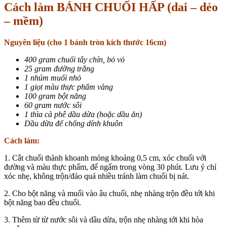
Cách làm BÁNH CHUỐI HẤP (dai – dẻo
– mềm)
Nguyên liệu (cho 1 bánh tròn kích thước 16cm)
400 gram chuối tây chín, bỏ vỏ
25 gram đường trắng
1 nhúm muối nhỏ
1 giọt màu thực phẩm vàng
100 gram bột năng
60 gram nước sôi
1 thìa cà phê dầu dừa (hoặc dầu ăn)
Dầu dừa để chống dính khuôn
Cách làm:
1. Cắt chuối thành khoanh mỏng khoảng 0,5 cm, xóc chuối với
đường và màu thực phẩm, để ngấm trong vòng 30 phút. Lưu ý chỉ
xóc nhẹ, không trộn/đảo quá nhiều tránh làm chuối bị nát.
2. Cho bột năng và muối vào âu chuối, nhẹ nhàng trộn đều tới khi
bột năng bao đều chuối.
3. Thêm từ từ nước sôi và dầu dừa, trộn nhẹ nhàng tới khi hòa