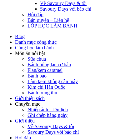
Về Savoury Days & tôi
Savoury Days với báo chí
Hỏi đáp
Bản quyền – Liên hệ
LỚP HỌC LÀM BÁNH
Blog
Danh mục công thức
Cùng học làm bánh
Món ăn nổi bật
Sữa chua
Bánh bông lan cơ bản
Flan/kem caramel
Bánh bao
Làm kem không cần máy
Kim chi Hàn Quốc
Bánh trung thu
Giới thiệu sách
Chuyên mục
Nhiếp ảnh – Du lịch
Ghi chép hàng ngày
Giới thiệu
Về Savoury Days & tôi
Savoury Days với báo chí
Hỏi đáp