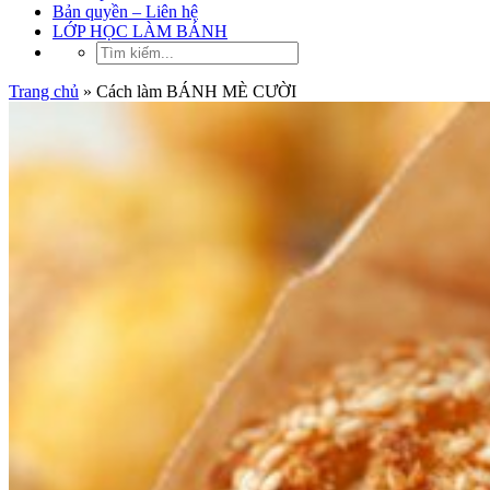
Bản quyền – Liên hệ
LỚP HỌC LÀM BÁNH
Trang chủ
»
Cách làm BÁNH MÈ CƯỜI