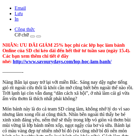
Email
Lưu
In
Công thức
Cỡ chữ
NHẮN: ƯU ĐÃI GIẢM 25% học phí các lớp học làm bánh
Online của SD chỉ kéo dài đến hết thứ tư tuần sau (ngày 15.4).
Các bạn xem thêm chi tiết ở đây
nhé:
http://www.savourydays.com/lop-hoc-lam-banh/
————-
Nàng Bân lại quay trở lại với miền Bắc. Sáng nay dậy nghe tiếng
gió rít ngoài cửa thôi là khỏi cần mở cũng biết bên ngoài thế nào rồi.
Trời lạnh lại còn vẫn đang “dãn cách xã hội”, ở nhà làm cái gì vừa
ấm vừa thơm là thích nhất phải không?
Món bánh này là do cả team SD cùng làm, không nhớ lý do vì sao
nhưng làm xong rồi ai cũng thích. Nhìn bên ngoài thì thấy be bé
xinh xinh đáng yêu, nếm thử sẽ thấy trong lớp vỏ giòn và thơm bùi
mùi vừng là lớp bánh mềm xốp, ngọt ngậy của bơ và sữa. Bánh lại
có màu vàng đẹp tự nhiên nhờ bí đỏ (và cũng nhờ bí đỏ nên món