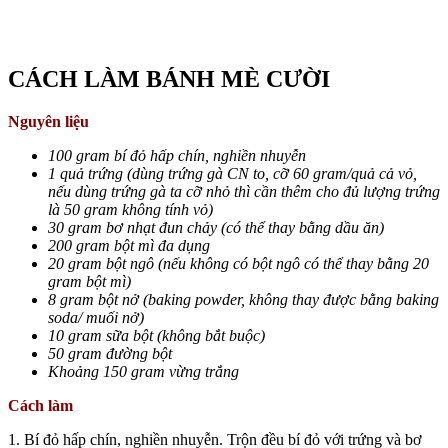
CÁCH LÀM BÁNH MÈ CƯỜI
Nguyên liệu
100 gram bí đỏ hấp chín, nghiền nhuyễn
1 quả trứng (dùng trứng gà CN to, cỡ 60 gram/quả cả vỏ,
nếu dùng trứng gà ta cỡ nhỏ thì cần thêm cho đủ lượng trứng
là 50 gram không tính vỏ)
30 gram bơ nhạt đun chảy (có thể thay bằng dầu ăn)
200 gram bột mì đa dụng
20 gram bột ngô (nếu không có bột ngô có thể thay bằng 20
gram bột mì)
8 gram bột nở (baking powder, không thay được bằng baking
soda/ muối nở)
10 gram sữa bột (không bắt buộc)
50 gram đường bột
Khoảng 150 gram vừng trắng
Cách làm
1. Bí đỏ hấp chín, nghiền nhuyễn. Trộn đều bí đỏ với trứng và bơ