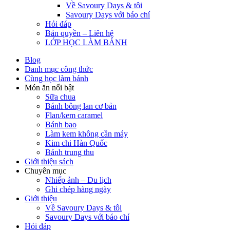
Về Savoury Days & tôi
Savoury Days với báo chí
Hỏi đáp
Bản quyền – Liên hệ
LỚP HỌC LÀM BÁNH
Blog
Danh mục công thức
Cùng học làm bánh
Món ăn nổi bật
Sữa chua
Bánh bông lan cơ bản
Flan/kem caramel
Bánh bao
Làm kem không cần máy
Kim chi Hàn Quốc
Bánh trung thu
Giới thiệu sách
Chuyên mục
Nhiếp ảnh – Du lịch
Ghi chép hàng ngày
Giới thiệu
Về Savoury Days & tôi
Savoury Days với báo chí
Hỏi đáp