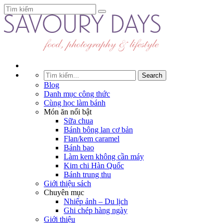
Blog
Danh mục công thức
Cùng học làm bánh
Món ăn nổi bật
Sữa chua
Bánh bông lan cơ bản
Flan/kem caramel
Bánh bao
Làm kem không cần máy
Kim chi Hàn Quốc
Bánh trung thu
Giới thiệu sách
Chuyên mục
Nhiếp ảnh – Du lịch
Ghi chép hàng ngày
Giới thiệu