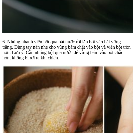
6. Nhúng nhanh viên bột qua bát nước rồi lăn bột vào bát vừng
trắng. Dùng tay nắn nhẹ cho vừng bám chặt vào bột và viên bột tròn
hơn. Lưu ý: Cần nhúng bột qua nước để vừng bám vào bột chắc
hơn, không bị rơi ra khi chiên.