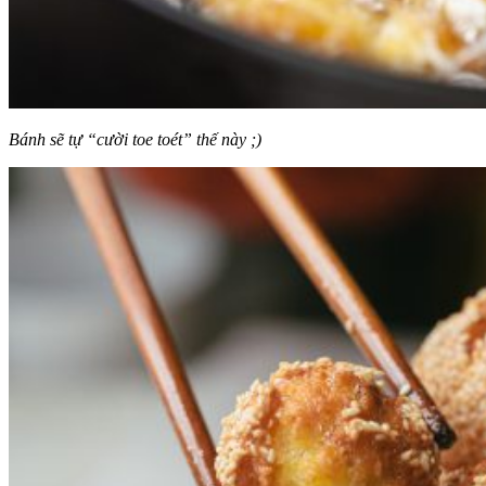
Bánh sẽ tự “cười toe toét” thế này ;)