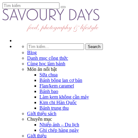
Blog
Danh mục công thức
Cùng học làm bánh
Món ăn nổi bật
Sữa chua
Bánh bông lan cơ bản
Flan/kem caramel
Bánh bao
Làm kem không cần máy
Kim chi Hàn Quốc
Bánh trung thu
Giới thiệu sách
Chuyên mục
Nhiếp ảnh – Du lịch
Ghi chép hàng ngày
Giới thiệu