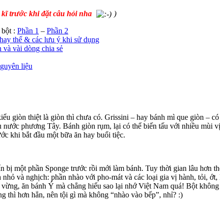
kĩ trước khi đặt câu hỏi nha
)
 bột :
Phần 1
–
Phần 2
thay thế & các lưu ý khi sử dụng
 và vài dòng chia sẻ
guyên liệu
 kiểu giòn thiệt là giòn thì chưa có. Grissini – hay bánh mì que giòn 
u nước phương Tây. Bánh giòn rụm, lại có thể biến tấu với nhiều mùi v
c khi bắt đầu một bữa ăn hay buổi tiệc.
 bị một phần Sponge trước rồi mới làm bánh. Tuy thời gian lâu hơn t
 nhỏ và nghịch: phần nhào với pho-mát và các loại gia vị hành, tỏi, ớ
a vừng, ăn bánh Ý mà chẳng hiểu sao lại nhớ Việt Nam quá! Bột không l
ợng thì hơn hẳn, nên tội gì mà không “nhào vào bếp”, nhỉ? :)