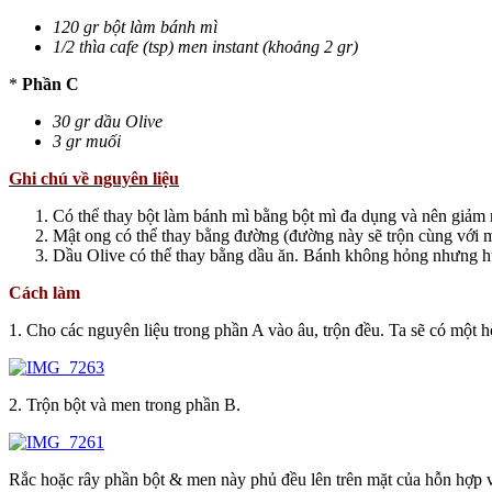
120 gr bột làm bánh mì
1/2 thìa cafe (tsp) men instant (khoảng 2 gr)
*
Phần C
30 gr dầu Olive
3 gr muối
Ghi chú về nguyên liệu
Có thể thay bột làm bánh mì bằng bột mì đa dụng và nên giảm 
Mật ong có thể thay bằng đường (đường này sẽ trộn cùng với m
Dầu Olive có thể thay bằng dầu ăn. Bánh không hỏng nhưng h
Cách làm
1. Cho các nguyên liệu trong phần A vào âu, trộn đều. Ta sẽ có một 
2. Trộn bột và men trong phần B.
Rắc hoặc rây phần bột & men này phủ đều lên trên mặt của hỗn hợp v