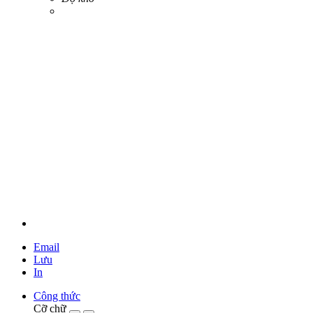
Email
Lưu
In
Công thức
Cỡ chữ