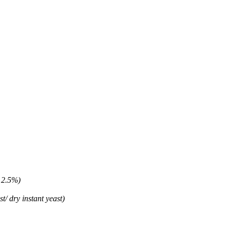
 12.5%)
t/ dry instant yeast)