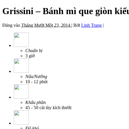
Grissini – Bánh mì que giòn kiể
Đăng vào
Tháng Mười Một 23, 2014 |
Bởi
Linh Trang
|
Chuẩn bị
3 giờ
Nấu/Nướng
10 - 12 phút
Khẩu phần
45 - 50 cái tùy kích thước
Độ khó