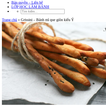
Bản quyền – Liên hệ
LỚP HỌC LÀM BÁNH
Trang chủ
»
Grissini – Bánh mì que giòn kiểu Ý