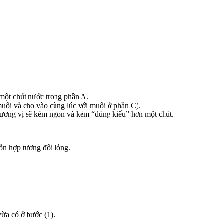
một chút nước trong phần A.
uối và cho vào cùng lúc với muối ở phần C).
ương vị sẽ kém ngon và kém “đúng kiểu” hơn một chút.
hỗn hợp tương đối lỏng.
ừa có ở bước (1).