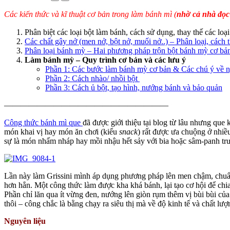
Các kiến thức và kĩ thuật cơ bản trong làm bánh mì (
nhờ cả nhà đọc 
Phân biệt các loại bột làm bánh, cách sử dụng, thay thế các loại
Các chất gây nở (men nở, bột nở, muối nở..) – Phân loại, cách 
Phân loại bánh mỳ – Hai phương pháp trộn bột bánh mỳ cơ bản
Làm bánh mỳ – Quy trình cơ bản và các lưu ý
Phần 1: Các bước làm bánh mỳ cơ bản & Các chú ý về n
Phần 2: Cách nhào/ nhồi bột
Phần 3: Cách ủ bột, tạo hình, nướng bánh và bảo quản
————————————————————
Công thức bánh mì que
đã được giới thiệu tại blog từ lâu nhưng que
món khai vị hay món ăn chơi (kiểu
snack
) rất được ưa chuộng ở nhiề
sự là món nhấm nháp hay mồi nhậu hết sảy với bia hoặc sâm-panh trướ
Lần này làm Grissini mình áp dụng phương pháp lên men chậm, chuẩn
hơn hẳn. Một công thức làm được kha khá bánh, lại tạo cơ hội để chia
Phần chỉ lăn qua ít vừng đen, nướng lên giòn rụm thêm vị bùi bùi củ
thôi – công chắc là bằng chạy ra siêu thị mà về độ kinh tế và chất lư
Nguyên liệu