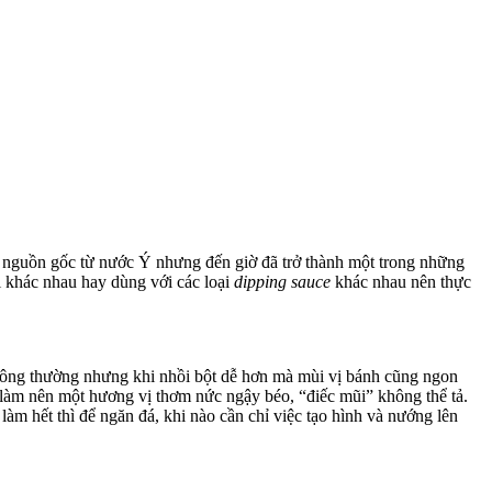
– có nguồn gốc từ nước Ý nhưng đến giờ đã trở thành một trong những
ị khác nhau hay dùng với các loại
dipping sauce
khác nhau nên thực
hông thường nhưng khi nhồi bột dễ hơn mà mùi vị bánh cũng ngon
t, làm nên một hương vị thơm nức ngậy béo, “điếc mũi” không thể tả.
àm hết thì để ngăn đá, khi nào cần chỉ việc tạo hình và nướng lên