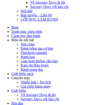
Về Savoury Days & tôi
Savoury Days với báo chí
Hỏi đáp
Bản quyền – Liên hệ
LỚP HỌC LÀM BÁNH
Blog
Danh mục công thức
Cùng học làm bánh
Món ăn nổi bật
Sữa chua
Bánh bông lan cơ bản
Flan/kem caramel
Bánh bao
Làm kem không cần máy
Kim chi Hàn Quốc
Bánh trung thu
Giới thiệu sách
Chuyên mục
Nhiếp ảnh – Du lịch
Ghi chép hàng ngày
Giới thiệu
Về Savoury Days & tôi
Savoury Days với báo chí
Hỏi đáp