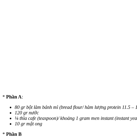
*
Phần A
:
80 gr bột làm bánh mì (bread flour/ hàm lượng protein 11.5 –
120 gr nước
¼ thìa cafe (teaspoon)/ khoảng 1 gram men instant (instant yeas
10 gr mật ong
*
Phần B