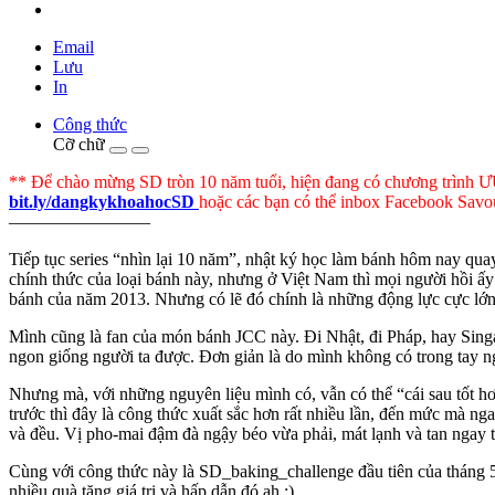
Email
Lưu
In
Công thức
Cỡ chữ
** Để chào mừng SD tròn 10 năm tuổi, hiện đang có chương trìn
bit.ly/dangkykhoahocSD
hoặc các bạn có thể inbox Facebook Sav
————————
Tiếp tục series “nhìn lại 10 năm”, nhật ký học làm bánh hôm nay qu
chính thức của loại bánh này, nhưng ở Việt Nam thì mọi người hồi ấy 
bánh của năm 2013. Nhưng có lẽ đó chính là những động lực cực lớn 
Mình cũng là fan của món bánh JCC này. Đi Nhật, đi Pháp, hay Singap
ngon giống người ta được. Đơn giản là do mình không có trong tay ngu
Nhưng mà, với những nguyên liệu mình có, vẫn có thể “cái sau tốt 
trước thì đây là công thức xuất sắc hơn rất nhiều lần, đến mức mà n
và đều. Vị pho-mai đậm đà ngậy béo vừa phải, mát lạnh và tan ngay t
Cùng với công thức này là SD_baking_challenge đầu tiên của tháng
nhiều quà tặng giá trị và hấp dẫn đó ah ;)