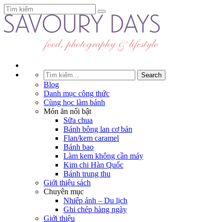
Blog
Danh mục công thức
Cùng học làm bánh
Món ăn nổi bật
Sữa chua
Bánh bông lan cơ bản
Flan/kem caramel
Bánh bao
Làm kem không cần máy
Kim chi Hàn Quốc
Bánh trung thu
Giới thiệu sách
Chuyên mục
Nhiếp ảnh – Du lịch
Ghi chép hàng ngày
Giới thiệu