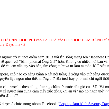
h ƯU ĐÃI 20% HOC PHÍ cho TẤT CẢ các LỚP HỌC LÀM BÁNH của SD, c
oury Days nha <3
ay ngược trở lại thời điểm năm 2013 với làn sóng mang tên “Japanese 
sẽ quen với “bánh phomai Ông Già” hơn. Không có nhiều nơi bán và giá 
để chị em xắn tay vào bếp, tìm công thức và tự làm ra món JCC siêu 
ore, chỗ nào có hàng bánh Nhật nổi tiếng là xông vào thử bằng được, 
yên liệu ngon như thế, những thứ sữa tươi hay pho-mai chỉ ngửi thôi đ
hơn cái trước” – theo đúng phương châm từ trước đến giờ của SD. Và 
gay cả người làm cũng cảm thấy xúc động khi ăn vì “sao nó ngon thế” ^
rên đầu lưỡi.
 5 được tổ chức trong nhóm Facebook “
Lớp học làm bánh Savoury Day