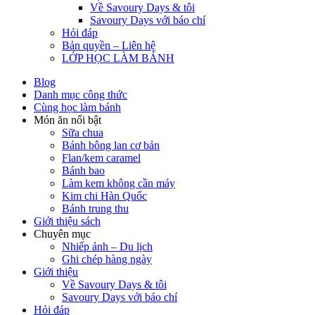
Về Savoury Days & tôi
Savoury Days với báo chí
Hỏi đáp
Bản quyền – Liên hệ
LỚP HỌC LÀM BÁNH
Blog
Danh mục công thức
Cùng học làm bánh
Món ăn nổi bật
Sữa chua
Bánh bông lan cơ bản
Flan/kem caramel
Bánh bao
Làm kem không cần máy
Kim chi Hàn Quốc
Bánh trung thu
Giới thiệu sách
Chuyên mục
Nhiếp ảnh – Du lịch
Ghi chép hàng ngày
Giới thiệu
Về Savoury Days & tôi
Savoury Days với báo chí
Hỏi đáp