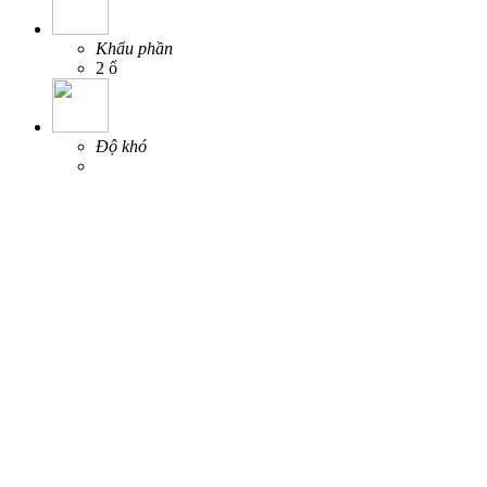
Khẩu phần
2 ổ
Độ khó