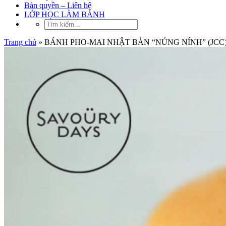
Bản quyền – Liên hệ
LỚP HỌC LÀM BÁNH
Trang chủ
»
BÁNH PHO-MAI NHẬT BẢN “NÚNG NÍNH” (JCC) [Kỷ