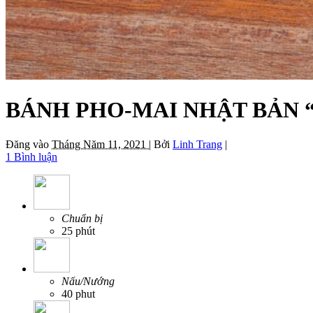
BÁNH PHO-MAI NHẬT BẢN “NÚ
Đăng vào
Tháng Năm 11, 2021 |
Bởi
Linh Trang
|
1 Bình luận
Chuẩn bị
25 phút
Nấu/Nướng
40 phut