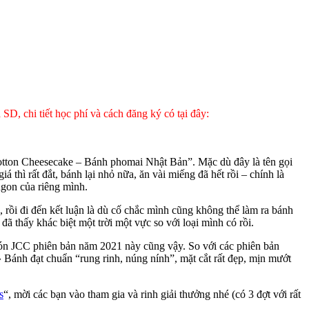
hi tiết học phí và cách đăng ký có tại đây:
Cotton Cheesecake – Bánh phomai Nhật Bản”. Mặc dù đây là tên gọi
thì rất đắt, bánh lại nhỏ nữa, ăn vài miếng đã hết rồi – chính là
ngon của riêng mình.
rồi đi đến kết luận là dù cố chắc mình cũng không thể làm ra bánh
ã thấy khác biệt một trời một vực so với loại mình có rồi.
món JCC phiên bản năm 2021 này cũng vậy. So với các phiên bản
^ Bánh đạt chuẩn “rung rinh, núng nính”, mặt cắt rất đẹp, mịn mướt
s
“, mời các bạn vào tham gia và rinh giải thưởng nhé (có 3 đợt với rất