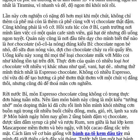
nhất là Tiramisu, vì nhanh và dễ, độ ngon thì khỏi nói rồi.
Lần này cơn nghiện có nặng đô hơn mọi khi một chút, không chỉ
thèm cà phê mà còn là thèm cà phê cùng với vị chocolate thật đậm.
Cũng không phải là vô cớ. Hồi xưa lúc còn ở Bỉ, cạnh trường nơi
mình làm việc có một quán cafe sinh viên, giá hạt dẻ nhưng đồ uống
ngon tuyệt. Quán này cũng là nơi đầu tiên dạy cho mình biết thế nào
là
hot chocolate
(sô-cô-la nóng) đúng kiểu Bỉ: chocolate ngon bẻ
nhỏ, đổ sữa đun nóng vào, đợi cho chocolate chảy ra rồi quấy lên.
Uống kiểu này xong thì mọi thể loại chocolate milk với Milo coi
như không tồn tại trên đời. Thực đơn của quán có nhiều loại
hot
chocolate
với nhiều vị khác nhau như quế, vani, hạt dẻ.. nhưng thứ
mình thích nhất là Espresso chocolate. Không có nhiều Espresso,
chỉ vừa đủ để tạo hương cà phê thơm thật thơm với một chút vị đắng
thôi, nhưng cũng đủ để thoả mãn cơn nghiền.
Rời nước Bỉ, món Espresso chocolate cũng không có trong thực
đơn hàng tuần nữa. Nên làm món bánh này cũng là một kiểu “tưởng
nhớ” món doping thần kì đã cứu rỗi linh hồn mình khỏi những cơn
buồn ngủ trong rất nhiều buổi chiều đông, mưa, gió, rét, lạnh xa xưa
:P Món bánh ngày hôm nay gồm 2 tầng bánh đậm vị chocolate,
được tẩm đẫm syrup cà phê và rượu Rum, xen giữa là hai lớp kem
Mascarpone mềm thơm và béo ngậy, với bột cacao đắng rắc trên
mặt. Cách làm về cơ bản giống với
bánh ga-tô kem dâu tây
mà
mình đã giới thiệu cách đây vài tháng. Trước hết làm một bạt bánh