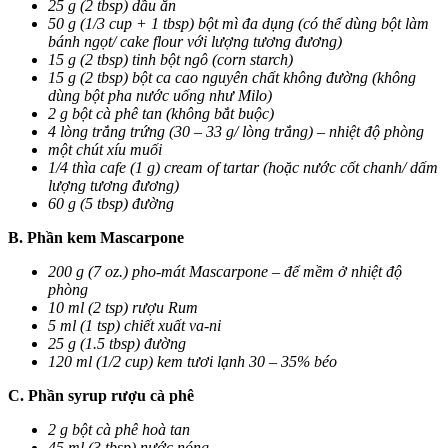
25 g (2 tbsp) dầu ăn
50 g (1/3 cup + 1 tbsp) bột mì đa dụng (có thể dùng bột làm
bánh ngọt/ cake flour với lượng tương đương)
15 g (2 tbsp) tinh bột ngô (corn starch)
15 g (2 tbsp) bột ca cao nguyên chất không đường (không
dùng bột pha nước uống như Milo)
2 g bột cà phê tan (không bắt buộc)
4 lòng trắng trứng (30 – 33 g/ lòng trắng) – nhiệt độ phòng
một chút xíu muối
1/4 thìa cafe (1 g) cream of tartar (hoặc nước cốt chanh/ dấm
lượng tương đương)
60 g (5 tbsp) đường
B. Phần kem Mascarpone
200 g (7 oz.) pho-mát Mascarpone – để mềm ở nhiệt độ
phòng
10 ml (2 tsp) rượu Rum
5 ml (1 tsp) chiết xuất va-ni
25 g (1.5 tbsp) đường
120 ml (1/2 cup) kem tươi lạnh 30 – 35% béo
C. Phần syrup rượu cà phê
2 g bột cà phê hoà tan
45 ml (3 tbsp) nước nóng