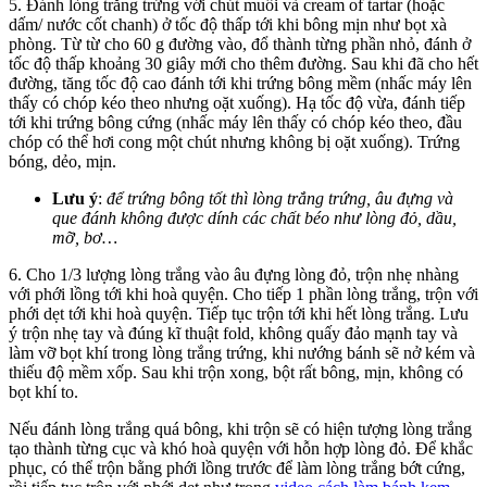
5. Đánh lòng trắng trứng với chút muối và cream of tartar (hoặc
dấm/ nước cốt chanh) ở tốc độ thấp tới khi bông mịn như bọt xà
phòng. Từ từ cho 60 g đường vào, đổ thành từng phần nhỏ, đánh ở
tốc độ thấp khoảng 30 giây mới cho thêm đường. Sau khi đã cho hết
đường, tăng tốc độ cao đánh tới khi trứng bông mềm (nhấc máy lên
thấy có chóp kéo theo nhưng oặt xuống). Hạ tốc độ vừa, đánh tiếp
tới khi trứng bông cứng (nhấc máy lên thấy có chóp kéo theo, đầu
chóp có thể hơi cong một chút nhưng không bị oặt xuống). Trứng
bóng, dẻo, mịn.
Lưu ý
:
để trứng bông tốt thì lòng trắng trứng, âu đựng và
que đánh không được dính các chất béo như lòng đỏ, dầu,
mỡ, bơ…
6. Cho 1/3 lượng lòng trắng vào âu đựng lòng đỏ, trộn nhẹ nhàng
với phới lồng tới khi hoà quyện. Cho tiếp 1 phần lòng trắng, trộn với
phới dẹt tới khi hoà quyện. Tiếp tục trộn tới khi hết lòng trắng. Lưu
ý trộn nhẹ tay và đúng kĩ thuật fold, không quấy đảo mạnh tay và
làm vỡ bọt khí trong lòng trắng trứng, khi nướng bánh sẽ nở kém và
thiếu độ mềm xốp. Sau khi trộn xong, bột rất bông, mịn, không có
bọt khí to.
Nếu đánh lòng trắng quá bông, khi trộn sẽ có hiện tượng lòng trắng
tạo thành từng cục và khó hoà quyện với hỗn hợp lòng đỏ. Để khắc
phục, có thể trộn bằng phới lồng trước để làm lòng trắng bớt cứng,