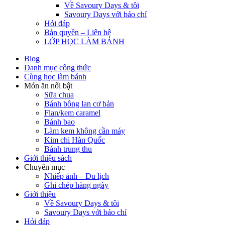
Về Savoury Days & tôi
Savoury Days với báo chí
Hỏi đáp
Bản quyền – Liên hệ
LỚP HỌC LÀM BÁNH
Blog
Danh mục công thức
Cùng học làm bánh
Món ăn nổi bật
Sữa chua
Bánh bông lan cơ bản
Flan/kem caramel
Bánh bao
Làm kem không cần máy
Kim chi Hàn Quốc
Bánh trung thu
Giới thiệu sách
Chuyên mục
Nhiếp ảnh – Du lịch
Ghi chép hàng ngày
Giới thiệu
Về Savoury Days & tôi
Savoury Days với báo chí
Hỏi đáp