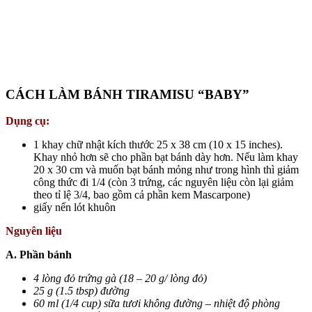
CÁCH LÀM BÁNH TIRAMISU “BABY”
Dụng cụ:
1 khay chữ nhật kích thước 25 x 38 cm (10 x 15 inches).
Khay nhỏ hơn sẽ cho phần bạt bánh dày hơn. Nếu làm khay
20 x 30 cm và muốn bạt bánh mỏng như trong hình thì giảm
công thức đi 1/4 (còn 3 trứng, các nguyên liệu còn lại giảm
theo tỉ lệ 3/4, bao gồm cả phần kem Mascarpone)
giấy nến lót khuôn
Nguyên liệu
A. Phần bánh
4 lòng đỏ trứng gà (18 – 20 g/ lòng đỏ)
25 g (1.5 tbsp) đường
60 ml (1/4 cup) sữa tươi không đường – nhiệt độ phòng