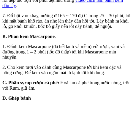
rồi tiếp tục trộn với phới dẹt như trong
video cách làm bánh kem
dâu tây
.
7. Đổ bột vào khay, nướng ở 165 ~ 170 độ C trong 25 – 30 phút, tới
khi mặt bánh khô ráo, ấn nhẹ lên thấy đàn hồi tốt. Lấy bánh ra khỏi
lò, gỡ khỏi khuôn, bóc bỏ giấy nến lót đáy bánh, để nguội.
B. Phần kem Mascarpone
.
1. Đánh kem Mascarpone (đã hết lạnh và mềm) với rượu, vani và
đường trong 1 – 2 phút (tốc độ thấp) tới khi Mascarpone mịn
nhuyễn.
2. Cho kem tươi vào đánh cùng Mascarpone tới khi kem đặc và
bông cứng. Để kem vào ngăn mát tủ lạnh tới khi dùng.
C. Phần syrup rượu cà phê:
Hoà tan cà phê trong nước nóng, trộn
với Rum, giữ ấm.
D. Ghép bánh