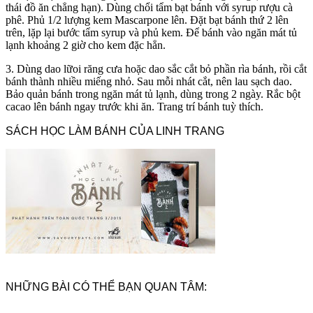
thái đồ ăn chẳng hạn). Dùng chổi tẩm bạt bánh với syrup rượu cà
phê. Phủ 1/2 lượng kem Mascarpone lên. Đặt bạt bánh thứ 2 lên
trên, lặp lại bước tẩm syrup và phủ kem. Để bánh vào ngăn mát tủ
lạnh khoảng 2 giờ cho kem đặc hẳn.
3. Dùng dao lữoi răng cưa hoặc dao sắc cắt bỏ phần rìa bánh, rồi cắt
bánh thành nhiều miếng nhỏ. Sau mỗi nhát cắt, nên lau sạch dao.
Bảo quản bánh trong ngăn mát tủ lạnh, dùng trong 2 ngày. Rắc bột
cacao lên bánh ngay trước khi ăn. Trang trí bánh tuỳ thích.
SÁCH HỌC LÀM BÁNH CỦA LINH TRANG
NHỮNG BÀI CÓ THỂ BẠN QUAN TÂM: