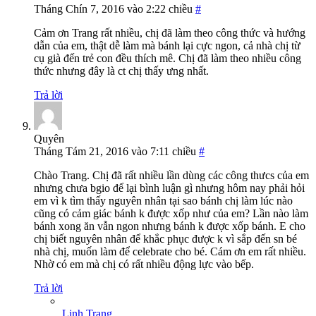
Tháng Chín 7, 2016 vào 2:22 chiều
#
Cảm ơn Trang rất nhiều, chị đã làm theo công thức và hướng
dẫn của em, thật dễ làm mà bánh lại cực ngon, cả nhà chị từ
cụ già đến trẻ con đều thích mê. Chị đã làm theo nhiều công
thức nhưng đây là ct chị thấy ưng nhất.
Trả lời
Quyên
Tháng Tám 21, 2016 vào 7:11 chiều
#
Chào Trang. Chị đã rất nhiều lần dùng các công thưcs của em
nhưng chưa bgio để lại bình luận gì nhưng hôm nay phải hỏi
em vì k tìm thấy nguyên nhân tại sao bánh chị làm lúc nào
cũng có cảm giác bánh k được xốp như của em? Lần nào làm
bánh xong ăn vẫn ngon nhưng bánh k được xốp bánh. E cho
chị biết nguyên nhân để khắc phục được k vì sắp đến sn bé
nhà chị, muốn làm để celebrate cho bé. Cám ơn em rất nhiều.
Nhờ có em mà chị có rất nhiều động lực vào bếp.
Trả lời
Linh Trang