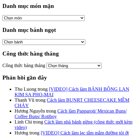
Danh mục món mặn
Danh mục bánh ngọt
Công thức hàng tháng
Công thức hàng tháng
Phản hồi gần đây
Thu Luong
trong
[VIDEO] Cách làm BÁNH BÔNG LAN
KIM SA PHO-MAI
Thanh Vũ
trong
Cách làm BUNRT CHEESECAKE MỀM
CHẢY
Hương Nguyên
trong
Cách làm Papparoti/ Mexican Buns/
Coffee Buns/ Rotiboy
Linh Chi
trong
Cách làm nhà bánh gừng (công thức mới kèm
video)
Hương
trong
[VIDEO] Cách làm lạc tẩm mắm đường tỏi ớt