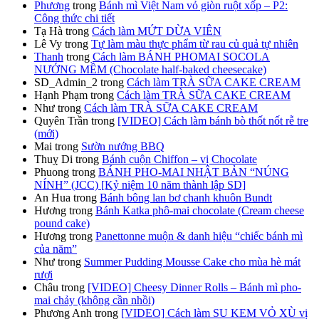
Phương
trong
Bánh mì Việt Nam vỏ giòn ruột xốp – P2:
Công thức chi tiết
Tạ Hà
trong
Cách làm MỨT DỪA VIÊN
Lê Vy
trong
Tự làm màu thực phẩm từ rau củ quả tự nhiên
Thanh
trong
Cách làm BÁNH PHOMAI SOCOLA
NƯỚNG MỀM (Chocolate half-baked cheesecake)
SD_Admin_2
trong
Cách làm TRÀ SỮA CAKE CREAM
Hạnh Phạm
trong
Cách làm TRÀ SỮA CAKE CREAM
Như
trong
Cách làm TRÀ SỮA CAKE CREAM
Quyên Trần
trong
[VIDEO] Cách làm bánh bò thốt nốt rễ tre
(mới)
Mai
trong
Sườn nướng BBQ
Thuỵ Di
trong
Bánh cuộn Chiffon – vị Chocolate
Phuong
trong
BÁNH PHO-MAI NHẬT BẢN “NÚNG
NÍNH” (JCC) [Kỷ niệm 10 năm thành lập SD]
An Hua
trong
Bánh bông lan bơ chanh khuôn Bundt
Hương
trong
Bánh Katka phô-mai chocolate (Cream cheese
pound cake)
Hương
trong
Panettonne muộn & danh hiệu “chiếc bánh mì
của năm”
Như
trong
Summer Pudding Mousse Cake cho mùa hè mát
rượi
Châu
trong
[VIDEO] Cheesy Dinner Rolls – Bánh mì pho-
mai chảy (không cần nhồi)
Phương Anh
trong
[VIDEO] Cách làm SU KEM VỎ XÙ vị