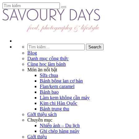
Blog
Danh mục công thức
Cùng học làm bánh
Món ăn nổi bật
Sữa chua
Bánh bông lan cơ bản
Flan/kem caramel
Bánh bao
Làm kem không cần máy
Kim chi Hàn Quốc
Bánh trung thu
Giới thiệu sách
Chuyên mục
Nhiếp ảnh – Du lịch
Ghi chép hàng ngày
Giới thiệu