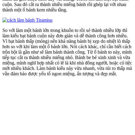
cuộn. Sau đó cắt ra thành nhiều miếng bánh rồi ghép lại với nhau
thành một ổ bánh kem nhiều tầng.
So với làm một bánh lớn trong khuôn to rồi xẻ thành nhiều lớp thì
làm kiểu bạt bánh cuộn này đơn giản và dễ thành công hơn nhiều.
Vì bạt bánh thấp (mỏng) nên khả năng bánh bị xẹp do nhiệt lò thấp
hơn so với khi làm một ổ bánh lớn. Nói cách khác, chỉ cần biết cách
trộn bột là gần như sẽ làm bánh thành công. Từ ổ bánh to này, mình
tiếp tục cắt ra thành nhiều miếng nhỏ. Bánh be bé xinh xinh và vừa
miệng, mình nghĩ hợp nhất có lẽ là khi nhà đông người, hoặc có tiệc
mời nhiều khách. Làm bánh kiểu này vừa nhanh, vừa rủi ro thấp mà
vẫn đảm bảo được yếu tố ngon miệng, ấn tượng và đẹp mắt.