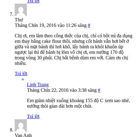
Trả lời
Thư
Tháng Chín 19, 2016 vào 11:26 sáng
#
Chị ơi, em làm theo công thức của chị, chỉ có bột mì đa dụng
em thay bằng cake flour thôi, nhưng cốt bánh vẫn hơi bết ở
giữa và mặt bánh thì hơi khô, lấy bánh ra khỏi khuôn úp
ngược lại thì đế bánh bị lõm vô chị ơi, em nướng 170 độ
trong vòng 30 phút. Chị bắt bệnh dùm em với. Cám ơn chị
nhiều.
Trả lời
Linh Trang
Tháng Chín 22, 2016 vào 3:38 sáng
#
Em giảm nhiệt xuống khoảng 155 độ C xem sao nhé,
nướng thòi gian dài hơn một chút.
Trả lời
Van Anh