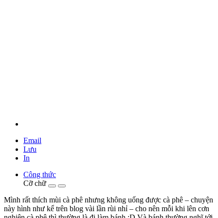
Email
Lưu
In
Công thức
Cỡ chữ
Mình rất thích mùi cà phê nhưng không uống được cà phê – chuyện
này hình như kể trên blog vài lần rùi nhỉ – cho nên mỗi khi lên cơn
nghiện cà phê thì thường là đi làm bánh :D Và bánh thường nghĩ tới