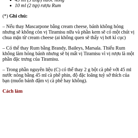
10 ml (2 tsp) rượu Rum
(*)
Ghi chú:
– Nếu thay Mascarpone bằng cream cheese, bánh không hỏng
nhưng sẽ không còn vị Tiramisu nữa và phần kem sẽ có một chút vị
chua mặn từ cream cheese (ai không quen sẽ thấy vị hơi kì cục)
– Có thể thay Rum bằng Brandy, Baileys, Marsala. Thiếu Rum
không làm hỏng bánh nhưng sẽ bị mất vị Tiramisu vì vị rượu là một
phần đặc trưng của Tiramisu.
– Trong phần nguyên liệu (C) có thể thay 2 g bột cà phê với 45 ml
nước nóng bằng 45 ml cà phê phin, độ đặc loãng tuỳ sở thích của
bạn (muốn bánh đậm vị cà phê hay không).
Cách làm