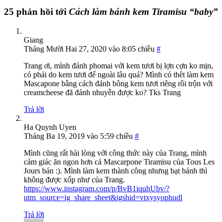
25 phản hồi tới
Cách làm bánh kem Tiramisu “baby”
Giang
Tháng Mười Hai 27, 2020 vào 8:05 chiều
#
Trang ơi, mình đánh phomai với kem tươi bị lợn cợn ko mịn,
có phải do kem tươi để ngoài lâu quá? Mình có thêt làm kem
Mascapone bằng cách đánh bông kem tươi riêng rồi trộn với
creamcheese đã đánh nhuyễn được ko? Tks Trang
Trả lời
Ha Quynh Uyen
Tháng Ba 19, 2019 vào 5:59 chiều
#
Mình cũng rất hài lòng với công thức này của Trang, mình
cảm giác ăn ngon hơn cả Mascarpone Tiramisu của Tous Les
Jours bán :). Mình làm kem thành công nhưng bạt bánh thì
không được xốp như của Trang.
https://www.instagram.com/p/BvB1iquhUbv/?
utm_source=ig_share_sheet&igshid=vtxysyophudl
Trả lời