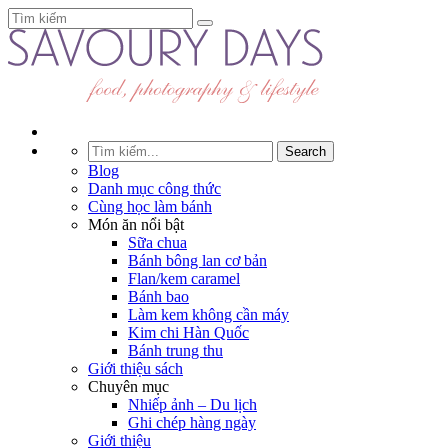
Blog
Danh mục công thức
Cùng học làm bánh
Món ăn nổi bật
Sữa chua
Bánh bông lan cơ bản
Flan/kem caramel
Bánh bao
Làm kem không cần máy
Kim chi Hàn Quốc
Bánh trung thu
Giới thiệu sách
Chuyên mục
Nhiếp ảnh – Du lịch
Ghi chép hàng ngày
Giới thiệu