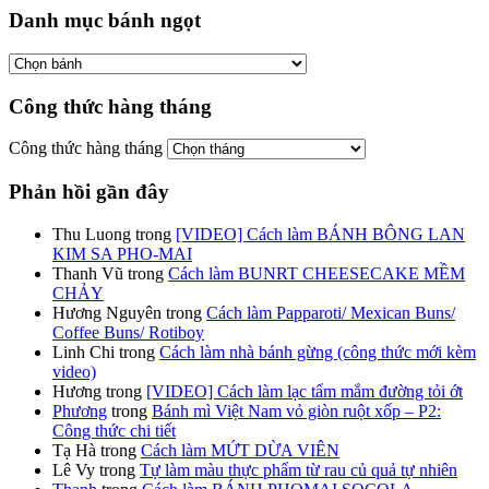
Danh mục bánh ngọt
Công thức hàng tháng
Công thức hàng tháng
Phản hồi gần đây
Thu Luong
trong
[VIDEO] Cách làm BÁNH BÔNG LAN
KIM SA PHO-MAI
Thanh Vũ
trong
Cách làm BUNRT CHEESECAKE MỀM
CHẢY
Hương Nguyên
trong
Cách làm Papparoti/ Mexican Buns/
Coffee Buns/ Rotiboy
Linh Chi
trong
Cách làm nhà bánh gừng (công thức mới kèm
video)
Hương
trong
[VIDEO] Cách làm lạc tẩm mắm đường tỏi ớt
Phương
trong
Bánh mì Việt Nam vỏ giòn ruột xốp – P2:
Công thức chi tiết
Tạ Hà
trong
Cách làm MỨT DỪA VIÊN
Lê Vy
trong
Tự làm màu thực phẩm từ rau củ quả tự nhiên