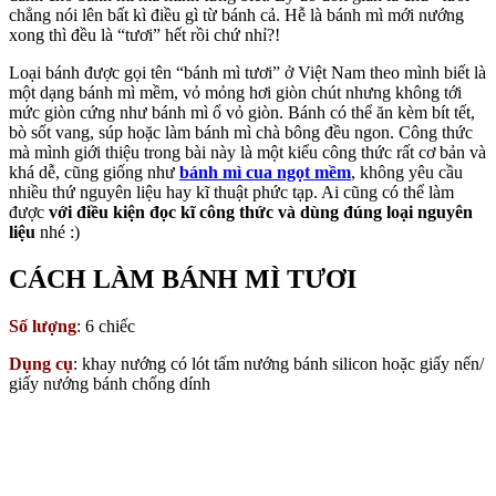
chẳng nói lên bất kì điều gì từ bánh cả. Hễ là bánh mì mới nướng
xong thì đều là “tươi” hết rồi chứ nhỉ?!
Loại bánh được gọi tên “bánh mì tươi” ở Việt Nam theo mình biết là
một dạng bánh mì mềm, vỏ mỏng hơi giòn chút nhưng không tới
mức giòn cứng như bánh mì ổ vỏ giòn. Bánh có thể ăn kèm bít tết,
bò sốt vang, súp hoặc làm bánh mì chà bông đều ngon. Công thức
mà mình giới thiệu trong bài này là một kiểu công thức rất cơ bản và
khá dễ, cũng giống như
bánh mì cua ngọt mềm
, không yêu cầu
nhiều thứ nguyên liệu hay kĩ thuật phức tạp. Ai cũng có thể làm
được
với điều kiện đọc kĩ công thức và dùng đúng loại nguyên
liệu
nhé :)
CÁCH LÀM BÁNH MÌ TƯƠI
Số lượng
: 6 chiếc
Dụng cụ
: khay nướng có lót tấm nướng bánh silicon hoặc giấy nến/
giấy nướng bánh chống dính