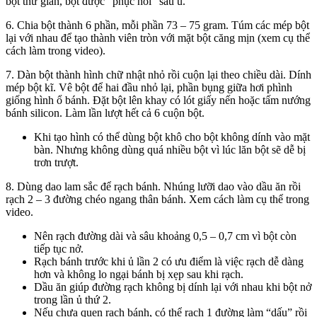
bột thư giãn, bột được “phục hồi” sau ủ.
6. Chia bột thành 6 phần, mỗi phần 73 – 75 gram. Túm các mép bột
lại với nhau để tạo thành viên tròn với mặt bột căng mịn (xem cụ thể
cách làm trong video).
7. Dàn bột thành hình chữ nhật nhỏ rồi cuộn lại theo chiều dài. Dính
mép bột kĩ. Vê bột để hai đầu nhỏ lại, phần bụng giữa hơi phình
giống hình ổ bánh. Đặt bột lên khay có lót giấy nến hoặc tấm nướng
bánh silicon. Làm lần lượt hết cả 6 cuộn bột.
Khi tạo hình có thể dùng bột khô cho bột không dính vào mặt
bàn. Nhưng không dùng quá nhiều bột vì lúc lăn bột sẽ dễ bị
trơn trượt.
8. Dùng dao lam sắc để rạch bánh. Nhúng lưỡi dao vào dầu ăn rồi
rạch 2 – 3 đường chéo ngang thân bánh. Xem cách làm cụ thể trong
video.
Nên rạch đường dài và sâu khoảng 0,5 – 0,7 cm vì bột còn
tiếp tục nở.
Rạch bánh trước khi ủ lần 2 có ưu điểm là việc rạch dễ dàng
hơn và không lo ngại bánh bị xẹp sau khi rạch.
Dầu ăn giúp đường rạch không bị dính lại với nhau khi bột nở
trong lần ủ thứ 2.
Nếu chưa quen rạch bánh, có thể rạch 1 đường làm “dấu” rồi