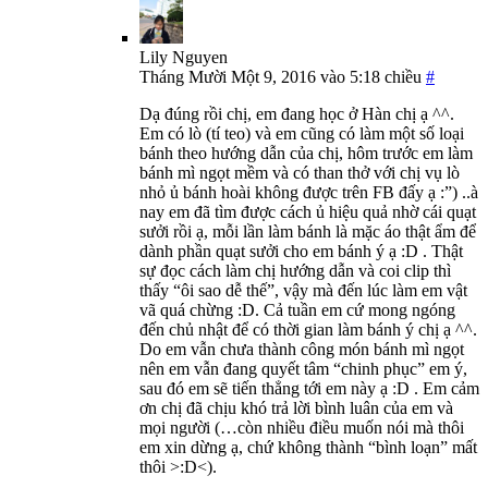
Lily Nguyen
Tháng Mười Một 9, 2016 vào 5:18 chiều
#
Dạ đúng rồi chị, em đang học ở Hàn chị ạ ^^.
Em có lò (tí teo) và em cũng có làm một số loại
bánh theo hướng dẫn của chị, hôm trước em làm
bánh mì ngọt mềm và có than thở với chị vụ lò
nhỏ ủ bánh hoài không được trên FB đấy ạ :”) ..à
nay em đã tìm được cách ủ hiệu quả nhờ cái quạt
sưởi rồi ạ, mỗi lần làm bánh là mặc áo thật ẩm để
dành phần quạt sưởi cho em bánh ý ạ :D . Thật
sự đọc cách làm chị hướng dẫn và coi clip thì
thấy “ôi sao dễ thế”, vậy mà đến lúc làm em vật
vã quá chừng :D. Cả tuần em cứ mong ngóng
đến chủ nhật để có thời gian làm bánh ý chị ạ ^^.
Do em vẫn chưa thành công món bánh mì ngọt
nên em vẫn đang quyết tâm “chinh phục” em ý,
sau đó em sẽ tiến thẳng tới em này ạ :D . Em cảm
ơn chị đã chịu khó trả lời bình luân của em và
mọi người (…còn nhiều điều muốn nói mà thôi
em xin dừng ạ, chứ không thành “bình loạn” mất
thôi >:D<).