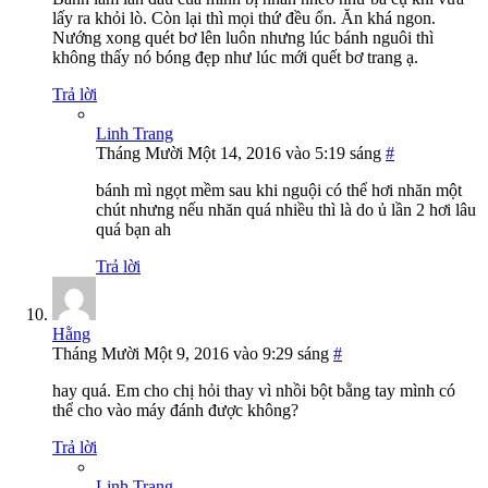
lấy ra khỏi lò. Còn lại thì mọi thứ đều ổn. Ăn khá ngon.
Nướng xong quét bơ lên luôn nhưng lúc bánh nguôi thì
không thấy nó bóng đẹp như lúc mới quết bơ trang ạ.
Trả lời
Linh Trang
Tháng Mười Một 14, 2016 vào 5:19 sáng
#
bánh mì ngọt mềm sau khi nguội có thể hơi nhăn một
chút nhưng nếu nhăn quá nhiều thì là do ủ lần 2 hơi lâu
quá bạn ah
Trả lời
Hằng
Tháng Mười Một 9, 2016 vào 9:29 sáng
#
hay quá. Em cho chị hỏi thay vì nhồi bột bằng tay mình có
thể cho vào máy đánh được không?
Trả lời
Linh Trang