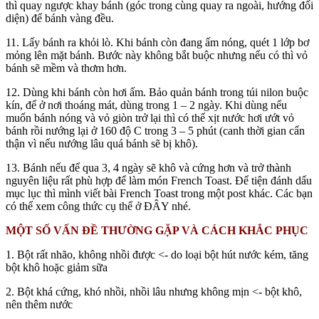
thì quay ngược khay bánh (góc trong cùng quay ra ngoài, hướng đối
diện) để bánh vàng đều.
11. Lấy bánh ra khỏi lò. Khi bánh còn đang ấm nóng, quét 1 lớp bơ
mỏng lên mặt bánh. Bước này không bắt buộc nhưng nếu có thì vỏ
bánh sẽ mềm và thơm hơn.
12. Dùng khi bánh còn hơi ấm. Bảo quản bánh trong túi nilon buộc
kín, để ở nơi thoáng mát, dùng trong 1 – 2 ngày. Khi dùng nếu
muốn bánh nóng và vỏ giòn trở lại thì có thể xịt nước hơi ướt vỏ
bánh rồi nướng lại ở 160 độ C trong 3 – 5 phút (canh thời gian cẩn
thận vì nếu nướng lâu quá bánh sẽ bị khô).
13. Bánh nếu để qua 3, 4 ngày sẽ khô và cứng hơn và trở thành
nguyên liệu rất phù hợp để làm món French Toast. Để tiện đánh dấu
mục lục thì mình viết bài French Toast trong một post khác. Các bạn
có thể xem công thức cụ thể ở ĐÂY nhé.
MỘT SỐ VẤN ĐỀ THƯỜNG GẶP VÀ CÁCH KHẮC PHỤC
1. Bột rất nhão, không nhồi được <- do loại bột hút nước kém, tăng
bột khô hoặc giảm sữa
2. Bột khá cứng, khó nhồi, nhồi lâu nhưng không mịn <- bột khô,
nên thêm nước