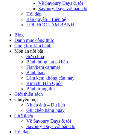
Về Savoury Days & tôi
Savoury Days với báo chí
Hỏi đáp
Bản quyền – Liên hệ
LỚP HỌC LÀM BÁNH
Blog
Danh mục công thức
Cùng học làm bánh
Món ăn nổi bật
Sữa chua
Bánh bông lan cơ bản
Flan/kem caramel
Bánh bao
Làm kem không cần máy
Kim chi Hàn Quốc
Bánh trung thu
Giới thiệu sách
Chuyên mục
Nhiếp ảnh – Du lịch
Ghi chép hàng ngày
Giới thiệu
Về Savoury Days & tôi
Savoury Days với báo chí
Hỏi đáp