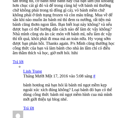
sẵn trong túi, cỡ bánh như bánh này của bạn làm (túi khoảng
hơn chục cái gì đó và để trong cùng kệ với bánh mì thường
chứ không phải trong tủ đông gì cả), vỏ bánh mềm chứ
không phải ở tình trạng frozen và còn màu trắng. Mua về để
sẵn khi nào muốn ăn bánh mì thì đem ra nướng, rất tiện mà
bánh cũng thơm ngon lắm. Bạn biết loại này không? và nếu
được bạn có thể hướng dẫn cách nào để làm dc vậy không?
Nhà mình cũng ưa ăn các món với bánh mì, nếu làm dc vậy
thì tốt quá, khỏi phải đi mua mà an toàn nữa. Hy vọng sớm
được bạn phản hồi. Thanks again. P/s Mình cũng thường học
công thức của bạn và làm bánh cho nhà ăn lắm chỉ có điều
âm thầm thích và học, giờ mới hỏi. hihi
Trả lời
Linh Trang
Tháng Mười Một 17, 2016 vào 5:08 sáng
#
bánh hotdog mà bạn hỏi là bánh mì ngọt mềm kẹp
ngoài xúc xích đúng không? Loại bánh đó bạn có thể
dùng công thức bánh mì ngọt mềm hình cua mà mình
mới giới thiệu tại blog nhé.
Trả lời