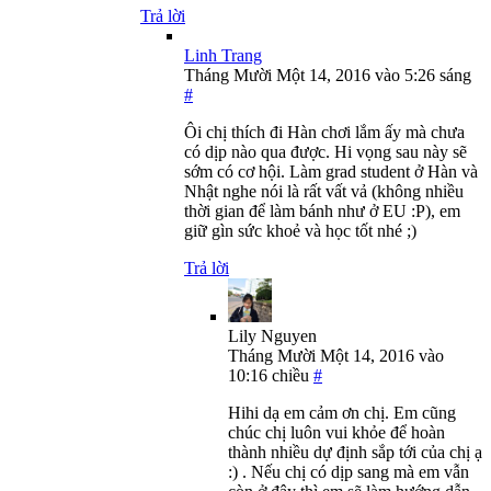
Trả lời
Linh Trang
Tháng Mười Một 14, 2016 vào 5:26 sáng
#
Ôi chị thích đi Hàn chơi lắm ấy mà chưa
có dịp nào qua được. Hi vọng sau này sẽ
sớm có cơ hội. Làm grad student ở Hàn và
Nhật nghe nói là rất vất vả (không nhiều
thời gian để làm bánh như ở EU :P), em
giữ gìn sức khoẻ và học tốt nhé ;)
Trả lời
Lily Nguyen
Tháng Mười Một 14, 2016 vào
10:16 chiều
#
Hihi dạ em cảm ơn chị. Em cũng
chúc chị luôn vui khỏe để hoàn
thành nhiều dự định sắp tới của chị ạ
:) . Nếu chị có dịp sang mà em vẫn