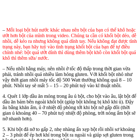
–
Mỗi loại bột hút nước khác nhau nên bột của bạn có thể khô hoặc
ướt hơn bột của mình trong video. Chúng ta cần có khối bột dẻo, dễ
nhồi, dễ kéo ra nhưng không quá dính tay. Nếu không đạt được tình
trạng này, bạn hãy tuỳ vào tình trạng khối bột của bạn để tự điều
chỉnh nhé: bột quá ướt dính thì dùng thêm bột khô còn khối bột quá
khô thì thêm sữa/ nước.
– Nếu nhồi bằng máy, nên nhồi ở tốc độ thấp trong thời gian vừa
phải, tránh nhồi quá nhiều làm hỏng gluten. Với khối bột nhỏ như
vậy thời gian nhồi máy tốc độ 500 Watt thường không quá 8 – 10
phút. Nhồi tay sẽ mất 5 – 15 – 20 phút tuỳ vào kĩ thuật nhồi.
4. Quét 1 lớp dầu ăn mỏng trong âu ủ bột, cho bột vào âu, lật bột để
dầu ăn bám bên ngoài khối bột (giúp bột không bị khô khi ủ). Đậy
âu bằng khăn ẩm, ủ ở nhiệt độ phòng tới khi bột nở gấp đôi (thời
gian ủ khoảng 40 – 70 phút tuỳ nhiệt độ phòng, trời nóng ấm bột sẽ
nở nhanh hơn).
5. Khi bột đã nở to gấp 2, nhẹ nhàng ấn xẹp bột rồi nhồi sơ khoảng
2 – 3 phút để ép hơi khí trong bột ra ngoài và giúp sợi gluten trong