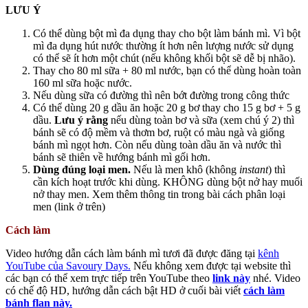
LƯU Ý
Có thể dùng bột mì đa dụng thay cho bột làm bánh mì. Vì bột
mì đa dụng hút nước thường ít hơn nên lượng nước sử dụng
có thể sẽ ít hơn một chút (nếu không khối bột sẽ dễ bị nhão).
Thay cho 80 ml sữa + 80 ml nước, bạn có thể dùng hoàn toàn
160 ml sữa hoặc nước.
Nếu dùng sữa có đường thì nên bớt đường trong công thức
Có thể dùng 20 g dầu ăn hoặc 20 g bơ thay cho 15 g bơ + 5 g
dầu.
Lưu ý rằng
nếu dùng toàn bơ và sữa (xem chú ý 2) thì
bánh sẽ có độ mềm và thơm bơ, ruột có màu ngà và giống
bánh mì ngọt hơn. Còn nếu dùng toàn dầu ăn và nước thì
bánh sẽ thiên về hướng bánh mì gối hơn.
Dùng đúng loại men.
Nếu là men khô (không
instant
) thì
cần kích hoạt trước khi dùng. KHÔNG dùng bột nở hay muối
nở thay men. Xem thêm thông tin trong bài cách phân loại
men (link ở trên)
Cách làm
Video hướng dẫn cách làm bánh mì tươi đã được đăng tại
kênh
YouTube của Savoury Days.
Nếu không xem được tại website thì
các bạn có thể xem trực tiếp trên YouTube theo
link này
nhé. Video
có chế độ HD, hướng dẫn cách bật HD ở cuối bài viết
cách làm
bánh flan này.