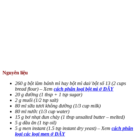
Nguyên liệu
260 g bột làm bánh mì hay bột mì dai/ bột số 13 (2 cups
bread flour) – Xem
cách phân loại bột mì ở ĐÂY
20 g đường (1 tbsp + 1 tsp sugar)
2 g muối (1/2 tsp salt)
80 ml sữa tươi không đường (1/3 cup milk)
80 ml nước (1/3 cup water)
15 g bơ nhạt đun chảy (1 tbsp unsalted butter – melted)
5 g dầu ăn (1 tsp oil)
5 g men instant (1.5 tsp instant dry yeast) – Xem
cách phân
loại các loại men ở ĐÂY