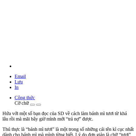
Email
Lưu
In
Công thức
Cỡ chữ
Hứa với một số bạn đọc của SD về cách làm bánh mì tươi từ khá
lâu rồi mà mãi bây giờ mình mới “trả nợ” được.
Thú thực là “bánh mì tươi” là một trong số những cái tên kì cục nhất
dành cho bánh mì mà mình từng biết. Lý do đơn giản là chữ “tươi”