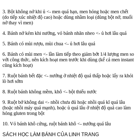
3. Bột không nở khi ủ <- men quá hạn, men hỏng hoặc men chết
(do tiếp xúc nhiệt độ cao) hoặc dùng nhầm loại (dùng bột nở, muối
nở thay vì men)
4. Bánh nở kém khi nướng, vỏ bánh nhăn nheo <- ủ hơi lâu quá
5. Bánh có mùi rượu, mùi chua <- ủ hơi lâu quá
6. Bánh có mùi men <- lần làm tiếp theo giảm bớt 1/4 lượng men so
với công thức, nên kích hoạt men trước khi dùng (kể cả men instant
cũng kích hoạt)
7. Ruột bánh bết đặc <- nướng ở nhiệt độ quá thấp hoặc lấy ra khỏi
lò hơi sớm
8. Ruột bánh không mềm, khô <- bột thiếu nước
9. Ruột bở không dai <- nhồi chưa đủ hoặc nhồi quá kĩ quá lâu
(hoặc nhồi máy quá mạnh), hoặc ủ quá lâu ở nhiệt độ quá cao làm
hỏng gluten trong bột
10. Vỏ bánh khô cứng, ruột bánh khô <- nướng quá lâu
SÁCH HỌC LÀM BÁNH CỦA LINH TRANG