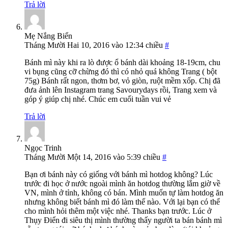
Trả lời
Mẹ Nắng Biển
Tháng Mười Hai 10, 2016 vào 12:34 chiều
#
Bánh mì này khi ra lò được ổ bánh dài khoảng 18-19cm, chu
vi bụng cũng cỡ chừng đó thì có nhỏ quá không Trang ( bột
75g) Bánh rất ngon, thơm bơ, vỏ giòn, ruột mềm xốp. Chị đã
đưa ảnh lên Instagram trang Savourydays rồi, Trang xem và
góp ý giúp chị nhé. Chúc em cuối tuần vui vẻ
Trả lời
Ngọc Trinh
Tháng Mười Một 14, 2016 vào 5:39 chiều
#
Bạn ơi bánh này có giống với bánh mì hotdog không? Lúc
trước đi học ở nước ngoài mình ăn hotdog thường lắm giờ về
VN, mình ở tỉnh, không có bán. Mình muốn tự làm hotdog ăn
nhưng không biết bánh mì đó làm thế nào. Với lại bạn có thể
cho mình hỏi thêm một việc nhé. Thanks bạn trước. Lúc ở
Thụy Điển đi siêu thị mình thường thấy người ta bán bánh mì