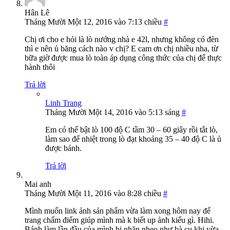
Hân Lê
Tháng Mười Một 12, 2016 vào 7:13 chiều
#
Chị ơi cho e hỏi là lò nướng nhà e 42l, nhưng không có đèn
thì e nên ủ băng cách nào v chị? E cam ơn chị nhiều nha, từ
bữa giờ được mua lò toàn áp dụng công thức của chị để thực
hành thôi
Trả lời
Linh Trang
Tháng Mười Một 14, 2016 vào 5:13 sáng
#
Em có thể bật lò 100 độ C tầm 30 – 60 giây rồi tắt lò,
làm sao để nhiệt trong lò đạt khoảng 35 – 40 độ C là ủ
được bánh.
Trả lời
Mai anh
Tháng Mười Một 11, 2016 vào 8:28 chiều
#
Mình muốn link ảnh sản phẩm vừa làm xong hôm nay để
trang chấm điểm giúp mình mà k biết up ảnh kiểu gì. Hihi.
Bánh làm lần đầu của mình bị nhăn nheo như bà cụ khi vừa