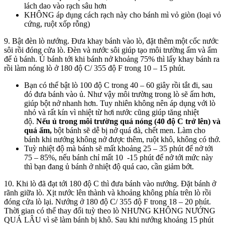
lách dao vào rạch sâu hơn
KHÔNG áp dụng cách rạch này cho bánh mì vỏ giòn (loại vỏ
cứng, ruột xốp rỗng)
9. Bật đèn lò nướng. Đưa khay bánh vào lò, đặt thêm một cốc nước
sôi rồi đóng cửa lò. Đèn và nước sôi giúp tạo môi trường ấm và ẩm
để ủ bánh. Ủ bánh tới khi bánh nở khoảng 75% thì lấy khay bánh ra
rồi làm nóng lò ở 180 độ C/ 355 độ F trong 10 – 15 phút.
Bạn có thể bật lò 100 độ C trong 40 – 60 giây rồi tắt đi, sau
đó đưa bánh vào ủ. Như vậy môi trường trong lò sẽ ấm hơn,
giúp bột nở nhanh hơn. Tuy nhiên không nên áp dụng với lò
nhỏ và rất kín vì nhiệt từ hơi nước cũng giúp tăng nhiệt
độ.
Nếu ủ trong môi trường quá nóng (40 độ C trở lên) và
quá ẩm,
bột bánh sẽ dễ bị nở quá đà, chết men. Làm cho
bánh khi nướng không nở được thêm, ruột khô, không có thớ.
Tuỳ nhiệt độ mà bánh sẽ mất khoảng 25 – 35 phút để nở tới
75 – 85%, nếu bánh chỉ mất 10 -15 phút để nở tới mức này
thì bạn đang ủ bánh ở nhiệt độ quá cao, cần giảm bớt.
10. Khi lò đã đạt tới 180 độ C thì đưa bánh vào nướng. Đặt bánh ở
rãnh giữa lò. Xịt nước lên thành và khoảng không phía trên lò rồi
đóng cửa lò lại. Nướng ở 180 độ C/ 355 độ F trong 18 – 20 phút.
Thời gian có thể thay đổi tuỳ theo lò NHƯNG KHÔNG NƯỚNG
QUÁ LÂU vì sẽ làm bánh bị khô. Sau khi nướng khoảng 15 phút