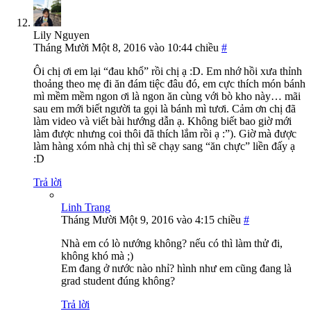
Lily Nguyen
Tháng Mười Một 8, 2016 vào 10:44 chiều
#
Ôi chị ơi em lại “đau khổ” rồi chị ạ :D. Em nhớ hồi xưa thỉnh
thoảng theo mẹ đi ăn đám tiệc đâu đó, em cực thích món bánh
mì mềm mềm ngon ơi là ngon ăn cùng với bò kho này… mãi
sau em mới biết người ta gọi là bánh mì tươi. Cảm ơn chị đã
làm video và viết bài hướng dẫn ạ. Không biết bao giờ mới
làm được nhưng coi thôi đã thích lắm rồi ạ :”). Giờ mà được
làm hàng xóm nhà chị thì sẽ chạy sang “ăn chực” liền đấy ạ
:D
Trả lời
Linh Trang
Tháng Mười Một 9, 2016 vào 4:15 chiều
#
Nhà em có lò nướng không? nếu có thì làm thử đi,
không khó mà ;)
Em đang ở nước nào nhỉ? hình như em cũng đang là
grad student đúng không?
Trả lời