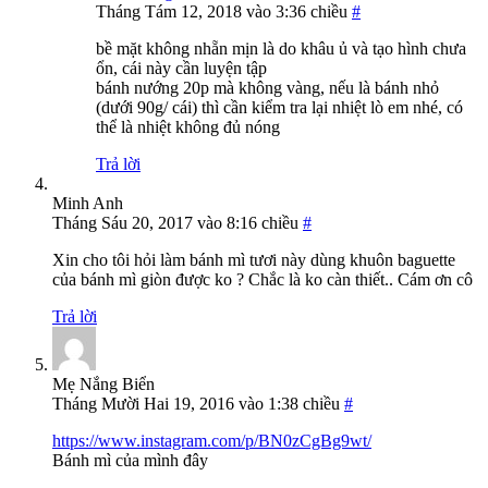
Tháng Tám 12, 2018 vào 3:36 chiều
#
bề mặt không nhẵn mịn là do khâu ủ và tạo hình chưa
ổn, cái này cần luyện tập
bánh nướng 20p mà không vàng, nếu là bánh nhỏ
(dưới 90g/ cái) thì cần kiểm tra lại nhiệt lò em nhé, có
thể là nhiệt không đủ nóng
Trả lời
Minh Anh
Tháng Sáu 20, 2017 vào 8:16 chiều
#
Xin cho tôi hỏi làm bánh mì tươi này dùng khuôn baguette
của bánh mì giòn được ko ? Chắc là ko càn thiết.. Cám ơn cô
Trả lời
Mẹ Nắng Biển
Tháng Mười Hai 19, 2016 vào 1:38 chiều
#
https://www.instagram.com/p/BN0zCgBg9wt/
Bánh mì của mình đây