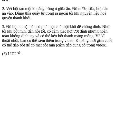
2. Vét bột tạo một khoảng trống ở giữa âu. Đổ nước, sữa, bơ, dầu
ăn vào. Dùng thìa quấy từ trong ra ngoài tới khi nguyên liệu hoà
quyện thành khối.
3. Đổ bột ra mặt bàn có phủ một chút bột khô để chống dính. Nhồi
tới khi bột mịn, đàn hồi tốt, có cảm giác hơi ướt dính nhưng hoàn
toàn không dính tay và có thể kéo bột thành màng mỏng. Về kĩ
thuật nhồi, bạn có thể xem thêm trong video. Khoảng thời gian cuối
có thể đập bột để có mặt bột mịn (cách đập cũng có trong video).
(*) LƯU Ý: