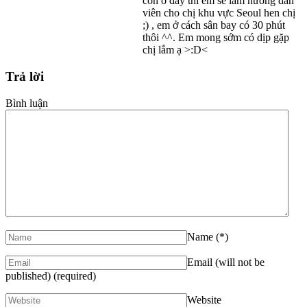
còn ở đây thì em sẽ làm hướng dẫn
viên cho chị khu vực Seoul hen chị
;) , em ở cách sân bay có 30 phút
thôi ^^. Em mong sớm có dịp gặp
chị lắm ạ >:D<
Trả lời
Bình luận
Name
(*)
Email (will not be
published)
(required)
Website