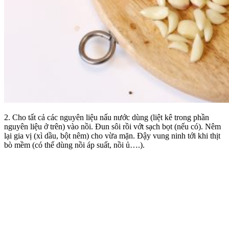
2. Cho tất cả các nguyên liệu nấu nước dùng (liệt kê trong phần
nguyên liệu ở trên) vào nồi. Đun sôi rồi vớt sạch bọt (nếu có). Nêm
lại gia vị (xì dầu, bột nêm) cho vừa mặn. Đậy vung ninh tới khi thịt
bò mềm (có thể dùng nồi áp suất, nồi ủ….).