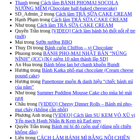
Thanh
trong
Cách làm BÁNH PHOMAI SOCOLA
NƯỚNG MỀM (Chocolate half-baked cheesecake)
SD_Admin_2
trong
Cách làm TRÀ SỮA CAKE CREAM
Hạnh Phạm
trong
Cách làm TRÀ SỮA CAKE CREAM
Như
trong
Cách làm TRÀ SỮA CAKE CREAM
Quyên Trần
trong
[VIDEO] Cách làm bánh bò thốt nốt rễ tre
(mới)
Mai
trong
Sườn nướng BBQ
Thuỵ Di
trong
Bánh cuộn Chiffon – vị Chocolate
Phuong
trong
BÁNH PHO-MAI NHẬT BẢN “NÚNG
NÍNH” (JCC) [Kỷ niệm 10 năm thành lập SD]
An Hua
trong
Bánh bông lan bơ chanh khuôn Bundt
Hương
trong
Bánh Katka phô-mai chocolate (Cream cheese
pound cake)
Hương
trong
Panettonne muộn & danh hiệu “chiếc bánh mì
của năm”
Như
trong
Summer Pudding Mousse Cake cho mùa hè mát
rượi
Châu
trong
[VIDEO] Cheesy Dinner Rolls – Bánh mì pho-
mai chảy (không cần nhồi)
Phương Anh
trong
[VIDEO] Cách làm SU KEM VỎ XÙ vị
Yến mạch Hạnh Nhân & Kem trà Earl grey
Quyên Trần
trong
Bánh mì bí đỏ cuộn quế (dùng nồi chiên
không dầu)
Liên
trong
CÁCH LÀM BÁNH MÌ BẰNG NỒI CHIÊN