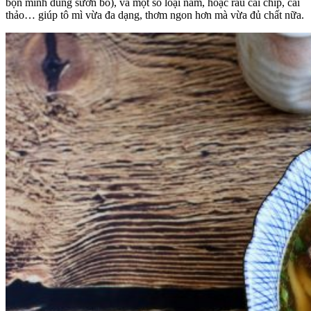
bọn mình dùng sườn bò), và một số loại nấm, hoặc rau cải chíp, cải
thảo… giúp tô mì vừa đa dạng, thơm ngon hơn mà vừa đủ chất nữa.