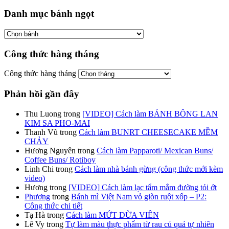
Danh mục bánh ngọt
Công thức hàng tháng
Công thức hàng tháng
Phản hồi gần đây
Thu Luong
trong
[VIDEO] Cách làm BÁNH BÔNG LAN
KIM SA PHO-MAI
Thanh Vũ
trong
Cách làm BUNRT CHEESECAKE MỀM
CHẢY
Hương Nguyên
trong
Cách làm Papparoti/ Mexican Buns/
Coffee Buns/ Rotiboy
Linh Chi
trong
Cách làm nhà bánh gừng (công thức mới kèm
video)
Hương
trong
[VIDEO] Cách làm lạc tẩm mắm đường tỏi ớt
Phương
trong
Bánh mì Việt Nam vỏ giòn ruột xốp – P2:
Công thức chi tiết
Tạ Hà
trong
Cách làm MỨT DỪA VIÊN
Lê Vy
trong
Tự làm màu thực phẩm từ rau củ quả tự nhiên