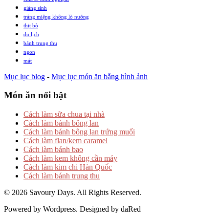
giáng sinh
tráng miệng không lò nướng
thịt bò
du lịch
bánh trung thu
ngon
mát
Mục lục blog
-
Mục lục món ăn bằng hình ảnh
Món ăn nổi bật
Cách làm sữa chua tại nhà
Cách làm bánh bông lan
Cách làm bánh bông lan trứng muối
Cách làm flan/kem caramel
Cách làm bánh bao
Cách làm kem không cần máy
Cách làm kim chi Hàn Quốc
Cách làm bánh trung thu
© 2026 Savoury Days. All Rights Reserved.
Powered by Wordpress. Designed by daRed