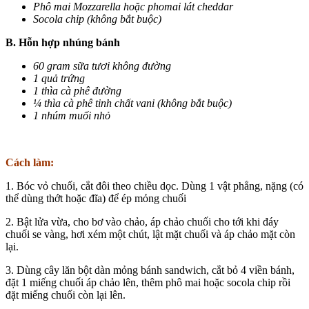
Phô mai Mozzarella hoặc phomai lát cheddar
Socola chip (không bắt buộc)
B. Hỗn hợp nhúng bánh
60 gram sữa tươi không đường
1 quả trứng
1 thìa cà phê đường
¼ thìa cà phê tinh chất vani (không bắt buộc)
1 nhúm muối nhỏ
Cách làm:
1. Bóc vỏ chuối, cắt đôi theo chiều dọc. Dùng 1 vật phẳng, nặng (có
thể dùng thớt hoặc đĩa) để ép mỏng chuối
2. Bật lửa vừa, cho bơ vào chảo, áp chảo chuối cho tới khi đáy
chuối se vàng, hơi xém một chút, lật mặt chuối và áp chảo mặt còn
lại.
3. Dùng cây lăn bột dàn mỏng bánh sandwich, cắt bỏ 4 viền bánh,
đặt 1 miếng chuối áp chảo lên, thêm phô mai hoặc socola chip rồi
đặt miếng chuối còn lại lên.