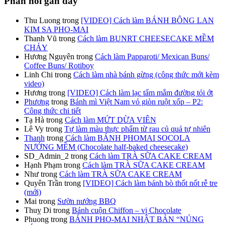
Phản hồi gần đây
Thu Luong
trong
[VIDEO] Cách làm BÁNH BÔNG LAN
KIM SA PHO-MAI
Thanh Vũ
trong
Cách làm BUNRT CHEESECAKE MỀM
CHẢY
Hương Nguyên
trong
Cách làm Papparoti/ Mexican Buns/
Coffee Buns/ Rotiboy
Linh Chi
trong
Cách làm nhà bánh gừng (công thức mới kèm
video)
Hương
trong
[VIDEO] Cách làm lạc tẩm mắm đường tỏi ớt
Phương
trong
Bánh mì Việt Nam vỏ giòn ruột xốp – P2:
Công thức chi tiết
Tạ Hà
trong
Cách làm MỨT DỪA VIÊN
Lê Vy
trong
Tự làm màu thực phẩm từ rau củ quả tự nhiên
Thanh
trong
Cách làm BÁNH PHOMAI SOCOLA
NƯỚNG MỀM (Chocolate half-baked cheesecake)
SD_Admin_2
trong
Cách làm TRÀ SỮA CAKE CREAM
Hạnh Phạm
trong
Cách làm TRÀ SỮA CAKE CREAM
Như
trong
Cách làm TRÀ SỮA CAKE CREAM
Quyên Trần
trong
[VIDEO] Cách làm bánh bò thốt nốt rễ tre
(mới)
Mai
trong
Sườn nướng BBQ
Thuỵ Di
trong
Bánh cuộn Chiffon – vị Chocolate
Phuong
trong
BÁNH PHO-MAI NHẬT BẢN “NÚNG