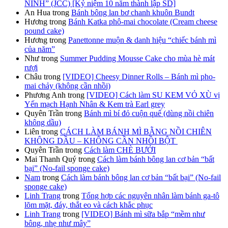
NÍNH” (JCC) [Kỷ niệm 10 năm thành lập SD]
An Hua
trong
Bánh bông lan bơ chanh khuôn Bundt
Hương
trong
Bánh Katka phô-mai chocolate (Cream cheese
pound cake)
Hương
trong
Panettonne muộn & danh hiệu “chiếc bánh mì
của năm”
Như
trong
Summer Pudding Mousse Cake cho mùa hè mát
rượi
Châu
trong
[VIDEO] Cheesy Dinner Rolls – Bánh mì pho-
mai chảy (không cần nhồi)
Phương Anh
trong
[VIDEO] Cách làm SU KEM VỎ XÙ vị
Yến mạch Hạnh Nhân & Kem trà Earl grey
Quyên Trần
trong
Bánh mì bí đỏ cuộn quế (dùng nồi chiên
không dầu)
Liên
trong
CÁCH LÀM BÁNH MÌ BẰNG NỒI CHIÊN
KHÔNG DẦU – KHÔNG CẦN NHỒI BỘT
Quyên Trần
trong
Cách làm CHÈ BƯỞI
Mai Thanh Quý
trong
Cách làm bánh bông lan cơ bản “bất
bại” (No-fail sponge cake)
Nam
trong
Cách làm bánh bông lan cơ bản “bất bại” (No-fail
sponge cake)
Linh Trang
trong
Tổng hợp các nguyên nhân làm bánh ga-tô
lõm mặt, đáy, thắt eo và cách khắc phục
Linh Trang
trong
[VIDEO] Bánh mì sữa bắp “mềm như
bông, nhẹ như mây”