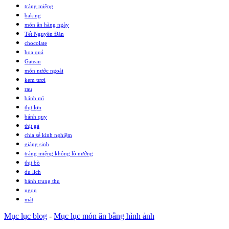
tráng miệng
baking
món ăn hàng ngày
Tết Nguyên Đán
chocolate
hoa quả
Gateau
món nước ngoài
kem tươi
rau
bánh mì
thịt lợn
bánh quy
thịt gà
chia sẻ kinh nghiệm
giáng sinh
tráng miệng không lò nướng
thịt bò
du lịch
bánh trung thu
ngon
mát
Mục lục blog
-
Mục lục món ăn bằng hình ảnh