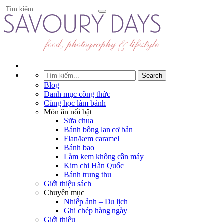
Blog
Danh mục công thức
Cùng học làm bánh
Món ăn nổi bật
Sữa chua
Bánh bông lan cơ bản
Flan/kem caramel
Bánh bao
Làm kem không cần máy
Kim chi Hàn Quốc
Bánh trung thu
Giới thiệu sách
Chuyên mục
Nhiếp ảnh – Du lịch
Ghi chép hàng ngày
Giới thiệu