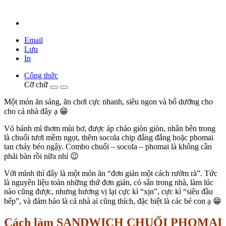
Email
Lưu
In
Công thức
Cỡ chữ
Một món ăn sáng, ăn chơi cực nhanh, siêu ngon và bổ dưỡng cho
cho cả nhà đây ạ 😁
Vỏ bánh mì thơm mùi bơ, được áp chảo giòn giòn, nhân bên trong
là chuối tươi mềm ngọt, thêm socola chip đắng đắng hoặc phomai
tan chảy béo ngậy. Combo chuối – socola – phomai là không cần
phải bàn rồi nữa nhỉ 😉
Với mình thì đây là một món ăn “đơn giản một cách rườm rà”. Tức
là nguyên liệu toàn những thứ đơn giản, có sẵn trong nhà, làm lúc
nào cũng được, nhưng hương vị lại cực kì “xịn”, cực kì “siêu đầu
bếp”, và đảm bảo là cả nhà ai cũng thích, đặc biệt là các bé con ạ 😁
Cách làm SANDWICH CHUỐI PHOMAI