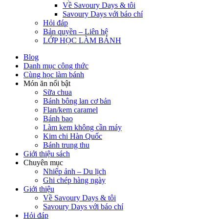
Về Savoury Days & tôi
Savoury Days với báo chí
Hỏi đáp
Bản quyền – Liên hệ
LỚP HỌC LÀM BÁNH
Blog
Danh mục công thức
Cùng học làm bánh
Món ăn nổi bật
Sữa chua
Bánh bông lan cơ bản
Flan/kem caramel
Bánh bao
Làm kem không cần máy
Kim chi Hàn Quốc
Bánh trung thu
Giới thiệu sách
Chuyên mục
Nhiếp ảnh – Du lịch
Ghi chép hàng ngày
Giới thiệu
Về Savoury Days & tôi
Savoury Days với báo chí
Hỏi đáp