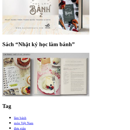
Sách “Nhật ký học làm bánh”
Tag
làm bánh
món Việt Nam
đơn giản