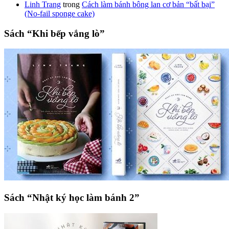
Linh Trang
trong
Cách làm bánh bông lan cơ bản “bất bại”
(No-fail sponge cake)
Sách “Khi bếp vắng lò”
Sách “Nhật ký học làm bánh 2”