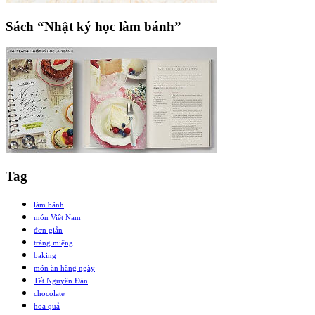
Sách “Nhật ký học làm bánh”
Tag
làm bánh
món Việt Nam
đơn giản
tráng miệng
baking
món ăn hàng ngày
Tết Nguyên Đán
chocolate
hoa quả