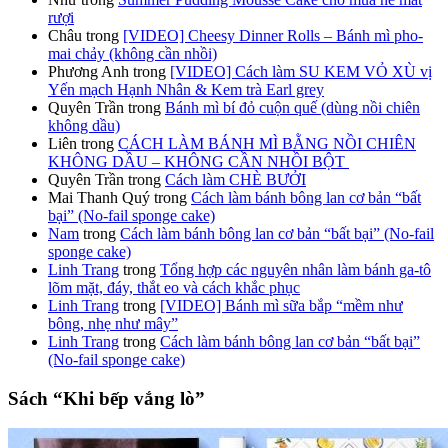
rượi
Châu
trong
[VIDEO] Cheesy Dinner Rolls – Bánh mì pho-
mai chảy (không cần nhồi)
Phương Anh
trong
[VIDEO] Cách làm SU KEM VỎ XÙ vị
Yến mạch Hạnh Nhân & Kem trà Earl grey
Quyên Trần
trong
Bánh mì bí đỏ cuộn quế (dùng nồi chiên
không dầu)
Liên
trong
CÁCH LÀM BÁNH MÌ BẰNG NỒI CHIÊN
KHÔNG DẦU – KHÔNG CẦN NHỒI BỘT
Quyên Trần
trong
Cách làm CHÈ BƯỞI
Mai Thanh Quý
trong
Cách làm bánh bông lan cơ bản “bất
bại” (No-fail sponge cake)
Nam
trong
Cách làm bánh bông lan cơ bản “bất bại” (No-fail
sponge cake)
Linh Trang
trong
Tổng hợp các nguyên nhân làm bánh ga-tô
lõm mặt, đáy, thắt eo và cách khắc phục
Linh Trang
trong
[VIDEO] Bánh mì sữa bắp “mềm như
bông, nhẹ như mây”
Linh Trang
trong
Cách làm bánh bông lan cơ bản “bất bại”
(No-fail sponge cake)
Sách “Khi bếp vắng lò”