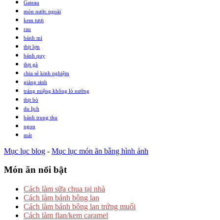
Gateau
món nước ngoài
kem tươi
rau
bánh mì
thịt lợn
bánh quy
thịt gà
chia sẻ kinh nghiệm
giáng sinh
tráng miệng không lò nướng
thịt bò
du lịch
bánh trung thu
ngon
mát
Mục lục blog
-
Mục lục món ăn bằng hình ảnh
Món ăn nổi bật
Cách làm sữa chua tại nhà
Cách làm bánh bông lan
Cách làm bánh bông lan trứng muối
Cách làm flan/kem caramel