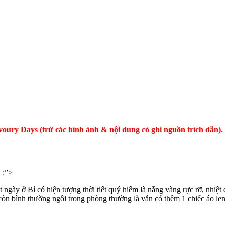
oury Days (trừ các hình ảnh & nội dung có ghi nguồn trích dẫn). V
i :”>
t ngày ở Bỉ có hiện tượng thời tiết quý hiếm là nắng vàng rực rỡ, nhiệ
còn bình thường ngồi trong phòng thường là vẫn có thêm 1 chiếc áo le