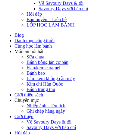
Về Savoury Days & tôi
Savoury Days với báo chí
Hỏi đáp
Bản quyền – Liên hệ
LỚP HỌC LÀM BÁNH
Blog
Danh mục công thức
Cùng học làm bánh
Món ăn nổi bật
Sữa chua
Bánh bông lan cơ bản
Flan/kem caramel
Bánh bao
Làm kem không cần máy
Kim chi Hàn Quốc
Bánh trung thu
Giới thiệu sách
Chuyên mục
Nhiếp ảnh – Du lịch
Ghi chép hàng ngày
Giới thiệu
Về Savoury Days & tôi
Savoury Days với báo chí
Hỏi đáp