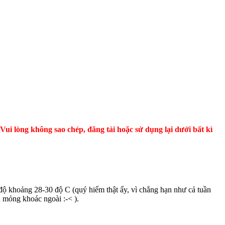
ui lòng không sao chép, đăng tải hoặc sử dụng lại dưới bất kì
t độ khoảng 28-30 độ C (quý hiếm thật ấy, vì chẳng hạn như cả tuần
n mỏng khoác ngoài :-< ).