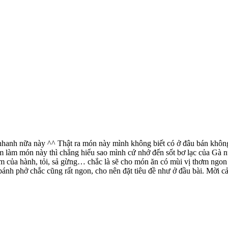
, nhanh nữa này ^^ Thật ra món này mình không biết có ở đâu bán không,
 làm món này thì chẳng hiểu sao mình cứ nhớ đến sốt bơ lạc của Gà n
m của hành, tỏi, sả gừng… chắc là sẽ cho món ăn có mùi vị thơm ngon l
ánh phở chắc cũng rất ngon, cho nên đặt tiêu đề như ở đầu bài. Mời cả