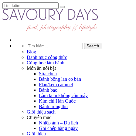
Blog
Danh mục công thức
Cùng học làm bánh
Món ăn nổi bật
Sữa chua
Bánh bông lan cơ bản
Flan/kem caramel
Bánh bao
Làm kem không cần máy
Kim chi Hàn Quốc
Bánh trung thu
Giới thiệu sách
Chuyên mục
Nhiếp ảnh – Du lịch
Ghi chép hàng ngày
Giới thiệu