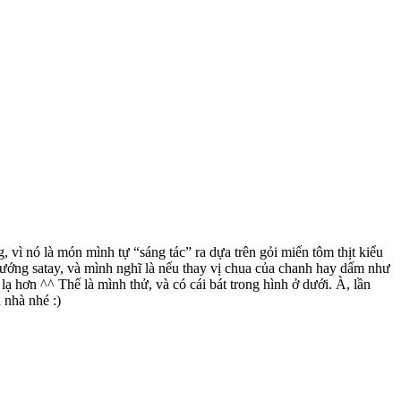
 vì nó là món mình tự “sáng tác” ra dựa trên gỏi miến tôm thịt kiểu
ướng satay, và mình nghĩ là nếu thay vị chua của chanh hay dấm như
ạ hơn ^^ Thế là mình thử, và có cái bát trong hình ở dưới. À, lần
 nhà nhé :)