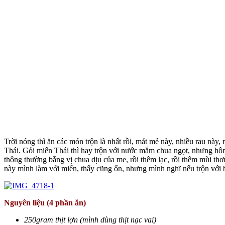
Trời nóng thì ăn các món trộn là nhất rồi, mát mẻ này, nhiều rau này
Thái. Gỏi miến Thái thì hay trộn với nước mắm chua ngọt, nhưng hôm
thông thường bằng vị chua dịu của me, rồi thêm lạc, rồi thêm mùi thơ
này mình làm với miến, thấy cũng ổn, nhưng mình nghĩ nếu trộn với b
Nguyên liệu (4 phần ăn)
250gram thịt lợn (mình dùng thịt nạc vai)