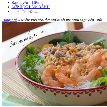
Bản quyền – Liên hệ
LỚP HỌC LÀM BÁNH
Trang chủ
»
Miến/ Phở trộn tôm thịt & sốt me chua ngọt kiểu Thái