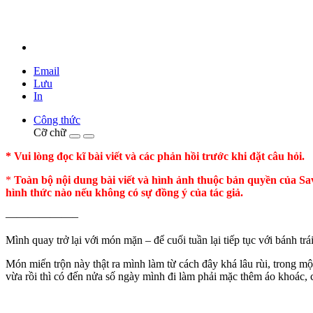
Email
Lưu
In
Công thức
Cỡ chữ
* Vui lòng đọc kĩ bài viết và các phản hồi trước khi đặt câu hỏi.
*
Toàn bộ nội dung bài viết và hình ảnh thuộc bản quyền của Sav
hình thức nào nếu không có sự đồng ý của tác giả.
——————–
Mình quay trở lại với món mặn – để cuối tuần lại tiếp tục với bánh trá
Món miến trộn này thật ra mình làm từ cách đây khá lâu rùi, trong mộ
vừa rồi thì có đến nửa số ngày mình đi làm phải mặc thêm áo khoác, 