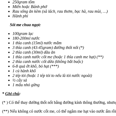
250gram tôm
Miến hoặc Bánh phở
Rau sống ăn kèm (xà lách, rau thơm, bạc hà, rau mùi, …)
Hành phi
Sốt me chua ngọt:
100gram lạc
180-200ml nước
1 thìa canh (15ml) nước mắm
3 thìa canh (43-45gram) đường thốt nốt (*)
2 thìa canh (30ml) dầu ăn
1 thìa canh nước cốt me (hoặc 1 thìa canh me hạt) (**)
2 thìa canh nước cốt dừa (không bắt buộc)
6-8 quả ớt khô, bỏ hạt (***)
1 củ hành khô
2 tép tỏi (hoặc 1 tép tỏi to nếu là tỏi nước ngoài)
½ cây sả
1 mẩu nhỏ gừng
*
Ghi chú
:
(* ) Có thể thay đường thốt nốt bằng đường kính thông thường, nhưn
(**) Nếu không có nước cốt me, có thể ngâm me hạt vào nước ấm rồi