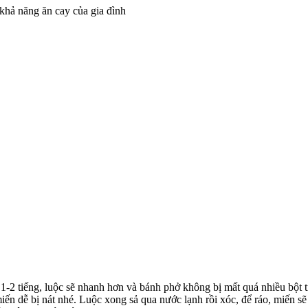
 khả năng ăn cay của gia đình
-2 tiếng, luộc sẽ nhanh hơn và bánh phở không bị mất quá nhiều bột t
ến dễ bị nát nhé. Luộc xong sả qua nước lạnh rồi xóc, để ráo, miến sẽ