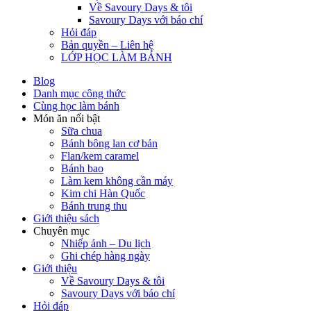
Về Savoury Days & tôi
Savoury Days với báo chí
Hỏi đáp
Bản quyền – Liên hệ
LỚP HỌC LÀM BÁNH
Blog
Danh mục công thức
Cùng học làm bánh
Món ăn nổi bật
Sữa chua
Bánh bông lan cơ bản
Flan/kem caramel
Bánh bao
Làm kem không cần máy
Kim chi Hàn Quốc
Bánh trung thu
Giới thiệu sách
Chuyên mục
Nhiếp ảnh – Du lịch
Ghi chép hàng ngày
Giới thiệu
Về Savoury Days & tôi
Savoury Days với báo chí
Hỏi đáp