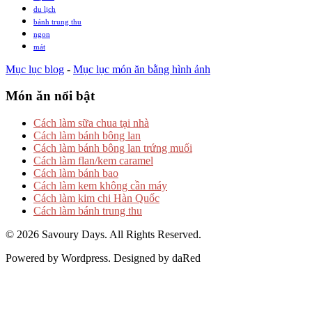
du lịch
bánh trung thu
ngon
mát
Mục lục blog
-
Mục lục món ăn bằng hình ảnh
Món ăn nổi bật
Cách làm sữa chua tại nhà
Cách làm bánh bông lan
Cách làm bánh bông lan trứng muối
Cách làm flan/kem caramel
Cách làm bánh bao
Cách làm kem không cần máy
Cách làm kim chi Hàn Quốc
Cách làm bánh trung thu
© 2026 Savoury Days. All Rights Reserved.
Powered by Wordpress. Designed by daRed