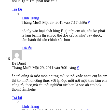
nói là 1g = 1ml phải hok chị?
Trả lời
Linh Trang
Tháng Mười Một 29, 2011 vào 7:17 chiều
#
nó tùy vào loại chất lỏng là gì nữa em ah, nếu ko phải
là làm banhs thì em có thể đổi xấp xỉ như vậy được,
làm bánh thì cần chính xác hơn
Trả lời
Bé Dâng
Tháng Mười Một 29, 2011 vào 9:01 sáng
#
àh thì đúng là một món nhưng mùi vị nó khác nhau chị àh,em
thì ko nhớ nổi công thức với lại đọc mỗi nơi một kiểu làm em
cũng rối theo,mà chị nói nghiêm túc hơn là sao ạh em hok
thông lắm,hehe.
Trả lời
Linh Trang