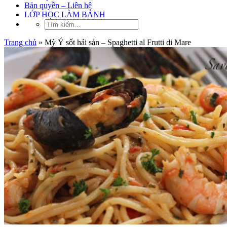
Bản quyền – Liên hệ
LỚP HỌC LÀM BÁNH
Trang chủ
»
Mỳ Ý sốt hải sản – Spaghetti al Frutti di Mare