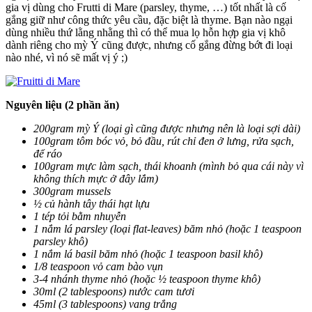
gia vị dùng cho Frutti di Mare (parsley, thyme, …) tốt nhất là cố
gắng giữ như công thức yêu cầu, đặc biệt là thyme. Bạn nào ngại
dùng nhiều thứ lằng nhằng thì có thể mua lọ hỗn hợp gia vị khô
dành riêng cho mỳ Ý cũng được, nhưng cố gắng đừng bớt đi loại
nào nhé, vì nó sẽ mất vị ý ;)
Nguyên liệu (2 phần ăn)
200gram mỳ Ý (loại gì cũng được nhưng nên là loại sợi dài)
100gram tôm bóc vỏ, bỏ đầu, rút chỉ đen ở lưng, rửa sạch,
để ráo
100gram mực làm sạch, thái khoanh (mình bỏ qua cái này vì
không thích mực ở đây lắm)
300gram mussels
½ củ hành tây thái hạt lựu
1 tép tỏi bằm nhuyễn
1 nắm lá parsley (loại flat-leaves) băm nhỏ (hoặc 1 teaspoon
parsley khô)
1 nắm lá basil băm nhỏ (hoặc 1 teaspoon basil khô)
1/8 teaspoon vỏ cam bào vụn
3-4 nhánh thyme nhỏ (hoặc ½ teaspoon thyme khô)
30ml (2 tablespoons) nước cam tươi
45ml (3 tablespoons) vang trắng