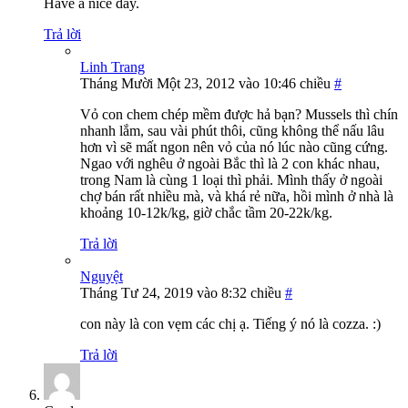
Have a nice day.
Trả lời
Linh Trang
Tháng Mười Một 23, 2012 vào 10:46 chiều
#
Vỏ con chem chép mềm được hả bạn? Mussels thì chín
nhanh lắm, sau vài phút thôi, cũng không thể nấu lâu
hơn vì sẽ mất ngon nên vỏ của nó lúc nào cũng cứng.
Ngao với nghêu ở ngoài Bắc thì là 2 con khác nhau,
trong Nam là cùng 1 loại thì phải. Mình thấy ở ngoài
chợ bán rất nhiều mà, và khá rẻ nữa, hồi mình ở nhà là
khoảng 10-12k/kg, giờ chắc tầm 20-22k/kg.
Trả lời
Nguyệt
Tháng Tư 24, 2019 vào 8:32 chiều
#
con này là con vẹm các chị ạ. Tiếng ý nó là cozza. :)
Trả lời