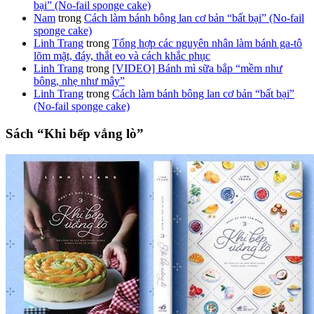
bại” (No-fail sponge cake)
Nam
trong
Cách làm bánh bông lan cơ bản “bất bại” (No-fail
sponge cake)
Linh Trang
trong
Tổng hợp các nguyên nhân làm bánh ga-tô
lõm mặt, đáy, thắt eo và cách khắc phục
Linh Trang
trong
[VIDEO] Bánh mì sữa bắp “mềm như
bông, nhẹ như mây”
Linh Trang
trong
Cách làm bánh bông lan cơ bản “bất bại”
(No-fail sponge cake)
Sách “Khi bếp vắng lò”