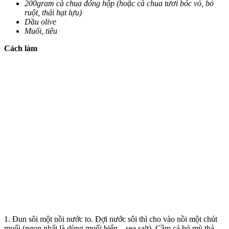
200gram cà chua đóng hộp (hoặc cà chua tươi bóc vỏ, bỏ
ruột, thái hạt lựu)
Dầu olive
Muối, tiêu
Cách làm
1. Đun sôi một nồi nước to. Đợi nước sôi thì cho vào nồi một chút
muối (ngon nhất là dùng muối biển – sea salt). Cầm cả bó mỳ thả