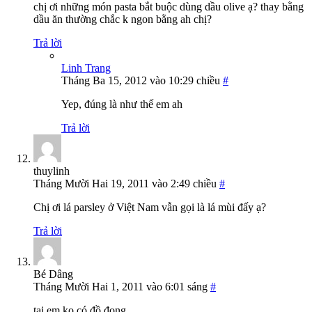
chị ơi những món pasta bắt buộc dùng dầu olive ạ? thay bằng
dầu ăn thường chắc k ngon bằng ah chị?
Trả lời
Linh Trang
Tháng Ba 15, 2012 vào 10:29 chiều
#
Yep, đúng là như thế em ah
Trả lời
thuylinh
Tháng Mười Hai 19, 2011 vào 2:49 chiều
#
Chị ơi lá parsley ở Việt Nam vẫn gọi là lá mùi đấy ạ?
Trả lời
Bé Dâng
Tháng Mười Hai 1, 2011 vào 6:01 sáng
#
tại em ko có đồ đong