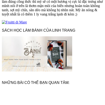
làm đúng công thức thì mỳ sẽ có một hương vị cực kì đặc trưng như
mình nói ở trên là thơm mặn mòi của biển nhưng hoàn toàn không
tanh, sợi mỳ chín, săn dẻo mà không bị nhũn nát. Mỳ ăn nóng &
tuyệt nhất là có thêm 1 ly vang trắng lạnh đi kèm ;)
SÁCH HỌC LÀM BÁNH CỦA LINH TRANG
NHỮNG BÀI CÓ THỂ BẠN QUAN TÂM: