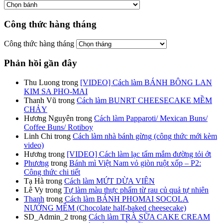
Công thức hàng tháng
Công thức hàng tháng
Phản hồi gần đây
Thu Luong
trong
[VIDEO] Cách làm BÁNH BÔNG LAN
KIM SA PHO-MAI
Thanh Vũ
trong
Cách làm BUNRT CHEESECAKE MỀM
CHẢY
Hương Nguyên
trong
Cách làm Papparoti/ Mexican Buns/
Coffee Buns/ Rotiboy
Linh Chi
trong
Cách làm nhà bánh gừng (công thức mới kèm
video)
Hương
trong
[VIDEO] Cách làm lạc tẩm mắm đường tỏi ớt
Phương
trong
Bánh mì Việt Nam vỏ giòn ruột xốp – P2:
Công thức chi tiết
Tạ Hà
trong
Cách làm MỨT DỪA VIÊN
Lê Vy
trong
Tự làm màu thực phẩm từ rau củ quả tự nhiên
Thanh
trong
Cách làm BÁNH PHOMAI SOCOLA
NƯỚNG MỀM (Chocolate half-baked cheesecake)
SD_Admin_2
trong
Cách làm TRÀ SỮA CAKE CREAM