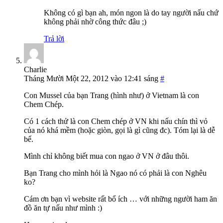
Không có gì bạn ah, món ngon là do tay người nấu chứ
không phải nhờ công thức đâu ;)
Trả lời
Charlie
Tháng Mười Một 22, 2012 vào 12:41 sáng
#
Con Mussel của bạn Trang (hình như) ở Vietnam là con
Chem Chép.
Có 1 cách thử là con Chem chép ở VN khi nấu chín thì vỏ
của nó khá mềm (hoặc giòn, gọi là gì cũng đc). Tóm lại là dễ
bể.
Mình chỉ không biết mua con ngao ở VN ở đâu thôi.
Bạn Trang cho mình hỏi là Ngao nó có phải là con Nghêu
ko?
Cám ơn bạn vì website rất bổ ích … với những người ham ăn
đồ ăn tự nấu như mình :)