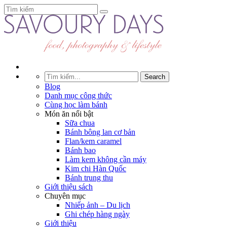
Blog
Danh mục công thức
Cùng học làm bánh
Món ăn nổi bật
Sữa chua
Bánh bông lan cơ bản
Flan/kem caramel
Bánh bao
Làm kem không cần máy
Kim chi Hàn Quốc
Bánh trung thu
Giới thiệu sách
Chuyên mục
Nhiếp ảnh – Du lịch
Ghi chép hàng ngày
Giới thiệu