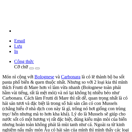
Email
Lưu
In
Công thức
Cỡ chữ
Món nì cộng với
Bolognese
và
Carbonara
là có lẽ thành bộ ba sốt
pasta phổ biến & quen thuộc nhất. Nhưng so với 2 loại kia thì mình
thích Frutti di Mare hơn vì làm vừa nhanh (Bolognese toàn phải
hầm vài tiếng, rất là mệt mỏi) và nó lại không bị nhiều béo như
Carbonara. Cách làm Frutti di Mare thì rất dễ, quan trọng nhất là có
hải sản tươi và đặc biệt là trong số hải sản cần có con Mussels
(chẳng hiểu ở nhà dịch con này là gì, trông nó hơi giống con trùng
trục/ hến nhưng mà to hơn kha khá). Lý do là Mussels sẽ giúp cho
nước sốt có một hương vị rất đặc biệt, đúng kiểu mặn mòi của biển
nhưng hoàn toàn không phải là mùi tanh như cá. Ngoài ra từ kinh
nghiệm nấu mấy món Âu có hải sản của mình thì mình thấy các loại