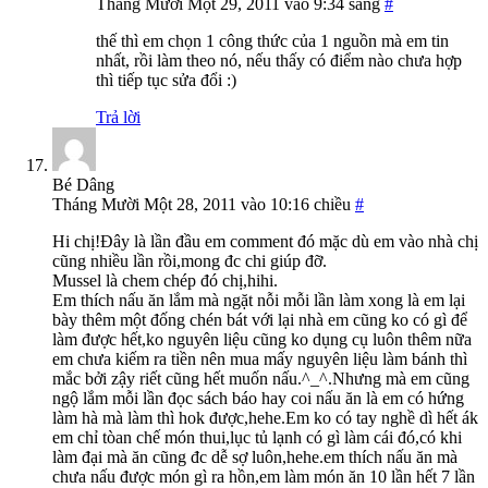
Tháng Mười Một 29, 2011 vào 9:34 sáng
#
thế thì em chọn 1 công thức của 1 nguồn mà em tin
nhất, rồi làm theo nó, nếu thấy có điểm nào chưa hợp
thì tiếp tục sửa đổi :)
Trả lời
Bé Dâng
Tháng Mười Một 28, 2011 vào 10:16 chiều
#
Hi chị!Đây là lần đầu em comment đó mặc dù em vào nhà chị
cũng nhiều lần rồi,mong đc chi giúp đỡ.
Mussel là chem chép đó chị,hihi.
Em thích nấu ăn lắm mà ngặt nỗi mỗi lần làm xong là em lại
bày thêm một đống chén bát với lại nhà em cũng ko có gì để
làm được hết,ko nguyên liệu cũng ko dụng cụ luôn thêm nữa
em chưa kiếm ra tiền nên mua mấy nguyên liệu làm bánh thì
mắc bởi zậy riết cũng hết muốn nấu.^_^.Nhưng mà em cũng
ngộ lắm mỗi lần đọc sách báo hay coi nấu ăn là em có hứng
làm hà mà làm thì hok được,hehe.Em ko có tay nghề dì hết ák
em chỉ tòan chế món thui,lục tủ lạnh có gì làm cái đó,có khi
làm đại mà ăn cũng đc dễ sợ luôn,hehe.em thích nấu ăn mà
chưa nấu được món gì ra hồn,em làm món ăn 10 lần hết 7 lần