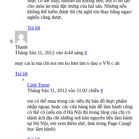
Mực có thể thay, mussel thì không nên, bởi vì nó tạo
cho món ăn mùi đặc trưng của hải sản. Nhưng nếu
không thể kiếm được thì chị nghĩ em thay bằng ngao/
nghêu cũng được.
Trả lời
Thanh
Tháng Sáu 11, 2012 vào 4:44 sáng
#
may cai la ma chi noi em ko biet tim o dau o VN c ah
Trả lời
Linh Trang
Tháng Sáu 11, 2012 vào 11:02 chiều
#
em có thể mua trong các siêu thị bán đồ thực phẩm
nhập ngoại, hoặc các cửa hàng bán đồ làm bánh cũng
có thể có (nếu em ở Hà Nội thì trong blog của chị có
dánh ách địa chỉ những nơi bán nguyên liệu làm bánh
tại Hà Nội, em xem thêm nhé, link trong Page Cungf
học làm bánh)