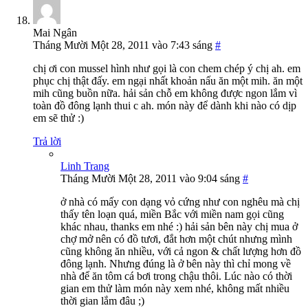
Mai Ngân
Tháng Mười Một 28, 2011 vào 7:43 sáng
#
chị ơi con mussel hình như gọi là con chem chép ý chị ah. em
phục chị thật đấy. em ngại nhất khoản nấu ăn một mih. ăn một
mih cũng buồn nữa. hải sản chỗ em không được ngon lắm vì
toàn đồ đông lạnh thui c ah. món này để dành khi nào có dịp
em sẽ thử :)
Trả lời
Linh Trang
Tháng Mười Một 28, 2011 vào 9:04 sáng
#
ở nhà có mấy con dạng vỏ cứng như con nghêu mà chị
thấy tên loạn quá, miền Bắc với miền nam gọi cũng
khác nhau, thanks em nhé :) hải sản bên này chị mua ở
chợ mở nên có đồ tươi, đắt hơn một chút nhưng mình
cũng không ăn nhiều, với cả ngon & chất lượng hơn đồ
đông lạnh. Nhưng đúng là ở bên này thì chỉ mong về
nhà để ăn tôm cá bơi trong chậu thôi. Lúc nào có thời
gian em thử làm món này xem nhé, không mất nhiều
thời gian lắm đâu ;)