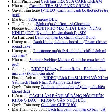
Hạnh Phạm
trong
Cách làm TRÀ SỮA CAKE CREAM
Như
trong
Cách làm TRÀ SỮA CAKE CREAM
Quyên Trần
trong
[VIDEO] Cách làm bánh bò thốt nốt rễ tre
(mới)
Mai
trong
Sườn nướng BBQ
Thuỵ Di
trong
Bánh cuộn Chiffon – vị Chocolate
Phuong
trong
BÁNH PHO-MAI NHẬT BẢN “NÚNG
NÍNH” (JCC) [Kỷ niệm 10 năm thành lập SD]
An Hua
trong
Bánh bông lan bơ chanh khuôn Bundt
Hương
trong
Bánh Katka phô-mai chocolate (Cream cheese
pound cake)
Hương
trong
Panettonne muộn & danh hiệu “chiếc bánh mì
của năm”
Như
trong
Summer Pudding Mousse Cake cho mùa hè mát
rượi
Châu
trong
[VIDEO] Cheesy Dinner Rolls – Bánh mì pho-
mai chảy (không cần nhồi)
Phương Anh
trong
[VIDEO] Cách làm SU KEM VỎ XÙ vị
Yến mạch Hạnh Nhân & Kem trà Earl grey
Quyên Trần
trong
Bánh mì bí đỏ cuộn quế (dùng nồi chiên
không dầu)
Liên
trong
CÁCH LÀM BÁNH MÌ BẰNG NỒI CHIÊN
KHÔNG DẦU – KHÔNG CẦN NHỒI BỘT
Quyên Trần
trong
Cách làm CHÈ BƯỞI
Mai Thanh Quý
trong
Cách làm bánh bông lan cơ bản “bất