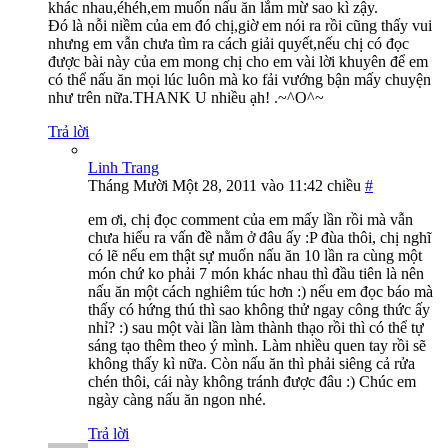
khác nhau,éhéh,em muốn nấu ăn lắm mừ sao kì zậy.
Đó là nỗi niềm của em đó chị,giờ em nói ra rồi cũng thấy vui
nhưng em vẫn chưa tìm ra cách giải quyết,nếu chị có đọc
được bài này của em mong chị cho em vài lời khuyên để em
có thể nấu ăn mọi lúc luôn mà ko fải vướng bận mấy chuyện
như trên nữa.THANK U nhiều ạh! .~^O^~
Trả lời
Linh Trang
Tháng Mười Một 28, 2011 vào 11:42 chiều
#
em ơi, chị đọc comment của em mấy lần rồi mà vẫn
chưa hiểu ra vấn đề nằm ở đâu ấy :P đùa thôi, chị nghĩ
có lẽ nếu em thật sự muốn nấu ăn 10 lần ra cùng một
món chứ ko phải 7 món khác nhau thì đầu tiên là nên
nấu ăn một cách nghiêm túc hơn :) nếu em đọc báo mà
thấy có hứng thú thì sao không thử ngay công thức ấy
nhỉ? :) sau một vài lần làm thành thạo rồi thì có thể tự
sáng tạo thêm theo ý mình. Làm nhiều quen tay rồi sẽ
không thấy kì nữa. Còn nấu ăn thì phải siêng cả rửa
chén thôi, cái này không tránh được đâu :) Chúc em
ngày càng nấu ăn ngon nhé.
Trả lời