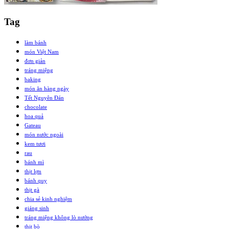
Tag
làm bánh
món Việt Nam
đơn giản
tráng miệng
baking
món ăn hàng ngày
Tết Nguyên Đán
chocolate
hoa quả
Gateau
món nước ngoài
kem tươi
rau
bánh mì
thịt lợn
bánh quy
thịt gà
chia sẻ kinh nghiệm
giáng sinh
tráng miệng không lò nướng
thịt bò