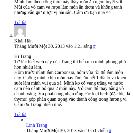
Mình làm theo công thức này thấy món ăn ngon tuyệt vời.
Mùi của vỏ cam và rượu làm món ăn thơm và không tanh
nhưng vẫn giữ được vị hải sản. Cảm ơn bạn nha ^^
Trả lời
Khải Hân
Tháng Mười Một 30, 2013 vào 1:21 sáng
#
Hi Trang
Từ lúc biết web này của Trang thì bếp nhà mình phong phú
hơn nhiều lắm.
Hôm trước mình làm Carbonara, hôm vừa rồi thì làm món
này. Chồng mình chịu món này lắm, ăn hết 1 dĩa to và khen
suốt làm mình vui quá xá. Mình ko có vang trắng và nước
cam nên đành bỏ qua 2 món này. Vỏ cam thì thay bằng vỏ
chanh vàng. Và phải công nhận rằng các loại herb (đặc biệt là
thyme) góp phần quan trọng vào thành công trong hương vị.
Cảm ơn Trang nhiều nhé.
Trả lời
Linh Trang
Tháng Mười Một 30, 2013 vào 10:51 chiều
#