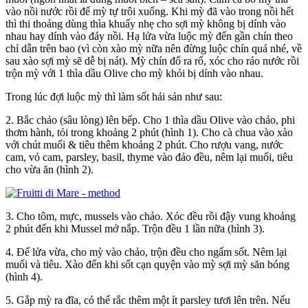
vào nồi nước rồi để mỳ tự trôi xuống. Khi mỳ đã vào trong nồi hết
thì thi thoảng dùng thìa khuấy nhẹ cho sợi mỳ không bị dính vào
nhau hay dính vào đáy nồi. Hạ lửa vừa luộc mỳ đến gần chín theo
chỉ dẫn trên bao (vì còn xào mỳ nữa nên đừng luộc chín quá nhé, về
sau xào sợi mỳ sẽ dễ bị nát). Mỳ chín đổ ra rổ, xóc cho ráo nước rồi
trộn mỳ với 1 thìa dầu Olive cho mỳ khỏi bị dính vào nhau.
Trong lúc đợi luộc mỳ thì làm sốt hải sản như sau:
2. Bắc chảo (sâu lòng) lên bếp. Cho 1 thìa dầu Olive vào chảo, phi
thơm hành, tỏi trong khoảng 2 phút (hình 1). Cho cà chua vào xào
với chút muối & tiêu thêm khoảng 2 phút. Cho rượu vang, nước
cam, vỏ cam, parsley, basil, thyme vào đảo đều, nêm lại muối, tiêu
cho vừa ăn (hình 2).
3. Cho tôm, mực, mussels vào chảo. Xóc đều rồi đậy vung khoảng
2 phút đến khi Mussel mở nắp. Trộn đều 1 lần nữa (hình 3).
4. Để lửa vừa, cho mỳ vào chảo, trộn đều cho ngấm sốt. Nêm lại
muối và tiêu. Xào đến khi sốt cạn quyện vào mỳ sợi mỳ săn bóng
(hình 4).
5. Gắp mỳ ra đĩa, có thể rắc thêm một ít parsley tươi lên trên. Nếu