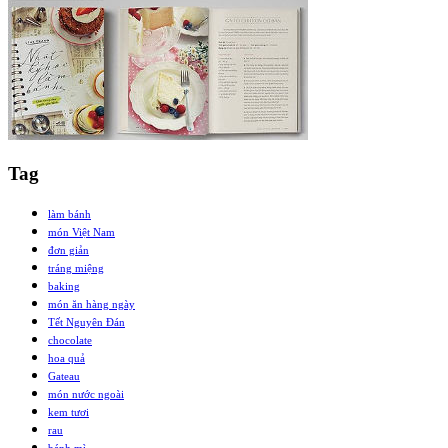
Tag
làm bánh
món Việt Nam
đơn giản
tráng miệng
baking
món ăn hàng ngày
Tết Nguyên Đán
chocolate
hoa quả
Gateau
món nước ngoài
kem tươi
rau
bánh mì