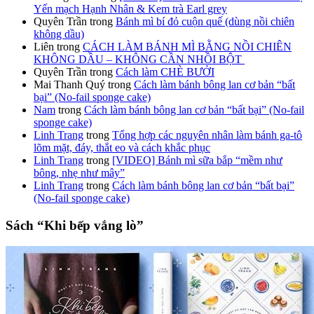
Yến mạch Hạnh Nhân & Kem trà Earl grey
Quyên Trần
trong
Bánh mì bí đỏ cuộn quế (dùng nồi chiên
không dầu)
Liên
trong
CÁCH LÀM BÁNH MÌ BẰNG NỒI CHIÊN
KHÔNG DẦU – KHÔNG CẦN NHỒI BỘT
Quyên Trần
trong
Cách làm CHÈ BƯỞI
Mai Thanh Quý
trong
Cách làm bánh bông lan cơ bản “bất
bại” (No-fail sponge cake)
Nam
trong
Cách làm bánh bông lan cơ bản “bất bại” (No-fail
sponge cake)
Linh Trang
trong
Tổng hợp các nguyên nhân làm bánh ga-tô
lõm mặt, đáy, thắt eo và cách khắc phục
Linh Trang
trong
[VIDEO] Bánh mì sữa bắp “mềm như
bông, nhẹ như mây”
Linh Trang
trong
Cách làm bánh bông lan cơ bản “bất bại”
(No-fail sponge cake)
Sách “Khi bếp vắng lò”