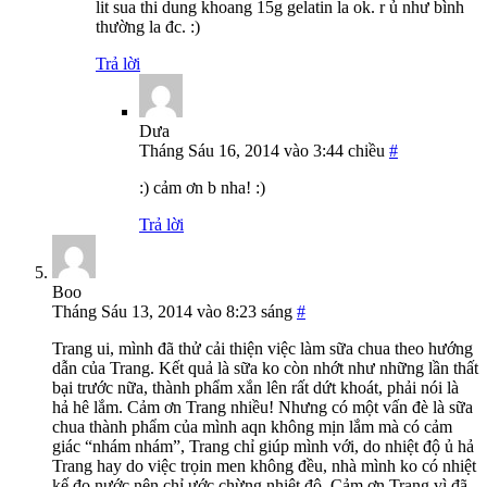
lit sua thi dung khoang 15g gelatin la ok. r ủ như bình
thường la đc. :)
Trả lời
Dưa
Tháng Sáu 16, 2014 vào 3:44 chiều
#
:) cảm ơn b nha! :)
Trả lời
Boo
Tháng Sáu 13, 2014 vào 8:23 sáng
#
Trang ui, mình đã thử cải thiện việc làm sữa chua theo hướng
dẫn của Trang. Kết quả là sữa ko còn nhớt như những lần thất
bại trước nữa, thành phẩm xắn lên rất dứt khoát, phải nói là
hả hê lắm. Cảm ơn Trang nhiều! Nhưng có một vấn đè là sữa
chua thành phẩm của mình aqn không mịn lắm mà có cảm
giác “nhám nhám”, Trang chỉ giúp mình với, do nhiệt độ ủ hả
Trang hay do việc trọin men không đều, nhà mình ko có nhiệt
kế đo nước nên chỉ ước chừng nhiệt độ. Cảm ơn Trang vì đã