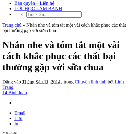
Bản quyền – Liên hệ
LỚP HỌC LÀM BÁNH
Trang chủ
»
Nhắn nhe và tóm tắt một vài cách khắc phục các thất
bại thường gặp với sữa chua
Nhắn nhe và tóm tắt một vài
cách khắc phục các thất bại
thường gặp với sữa chua
Đăng vào
Tháng Sáu 11, 2014 |
trong
Chuyện linh tinh
bởi
Linh
Trang
|
14 Bình luận
Email
Lưu
In
Cỡ chữ