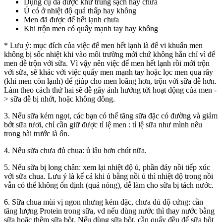
Dụng cụ đã được khử trùng sạch hay chưa
Ủ có ở nhiệt độ quá thấp hay không
Men đã được để hết lạnh chưa
Khi trộn men có quấy mạnh tay hay không
* Lưu ý: mục đích của việc để men hết lạnh là để vi khuẩn men
không bị sốc nhiệt khi vào môi trường mới chứ không hẳn chỉ vì để
men dễ trộn với sữa. Vì vậy nên việc để men hết lạnh rồi mới trộn
với sữa, sẽ khác với việc quấy men mạnh tay hoặc lọc men qua rây
(khi men còn lạnh) để giúp cho men loãng hơn, trộn với sữa dễ hơn.
Làm theo cách thứ hai sẽ dễ gây ảnh hưởng tới hoạt động của men -
> sữa dễ bị nhớt, hoặc không đông.
3. Nếu sữa kém ngọt, các bạn có thể tăng sữa đặc có đường và giảm
bớt sữa tươi, chỉ cần giữ được tỉ lệ men : tỉ lệ sữa như mình nêu
trong bài trước là ổn.
4. Nếu sữa chưa đủ chua: ủ lâu hơn chút nữa.
5. Nếu sữa bị long chân: xem lại nhiệt độ ủ, phần đáy nồi tiếp xúc
với sữa chua. Lưu ý là kể cả khi ủ bằng nồi ủ thì nhiệt độ trong nồi
vẫn có thể không ổn định (quá nóng), dễ làm cho sữa bị tách nước.
6. Sữa chua mùi vị ngon nhưng kém đặc, chưa đủ độ cứng: cần
tăng lượng Protein trong sữa, vd nếu dùng nước thì thay nước bằng
sữa hoặc thêm sữa bột. Nếu dùng sữa bột, cần quấy đều để sữa bột