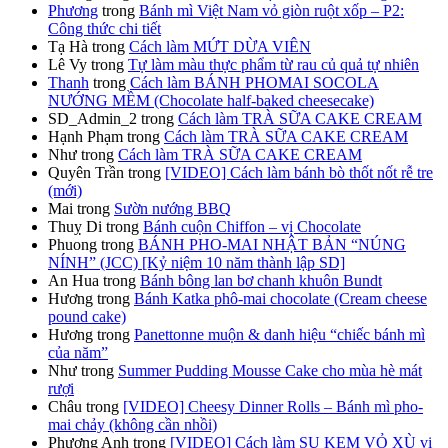
Phương
trong
Bánh mì Việt Nam vỏ giòn ruột xốp – P2:
Công thức chi tiết
Tạ Hà
trong
Cách làm MỨT DỪA VIÊN
Lê Vy
trong
Tự làm màu thực phẩm từ rau củ quả tự nhiên
Thanh
trong
Cách làm BÁNH PHOMAI SOCOLA
NƯỚNG MỀM (Chocolate half-baked cheesecake)
SD_Admin_2
trong
Cách làm TRÀ SỮA CAKE CREAM
Hạnh Phạm
trong
Cách làm TRÀ SỮA CAKE CREAM
Như
trong
Cách làm TRÀ SỮA CAKE CREAM
Quyên Trần
trong
[VIDEO] Cách làm bánh bò thốt nốt rễ tre
(mới)
Mai
trong
Sườn nướng BBQ
Thuỵ Di
trong
Bánh cuộn Chiffon – vị Chocolate
Phuong
trong
BÁNH PHO-MAI NHẬT BẢN “NÚNG
NÍNH” (JCC) [Kỷ niệm 10 năm thành lập SD]
An Hua
trong
Bánh bông lan bơ chanh khuôn Bundt
Hương
trong
Bánh Katka phô-mai chocolate (Cream cheese
pound cake)
Hương
trong
Panettonne muộn & danh hiệu “chiếc bánh mì
của năm”
Như
trong
Summer Pudding Mousse Cake cho mùa hè mát
rượi
Châu
trong
[VIDEO] Cheesy Dinner Rolls – Bánh mì pho-
mai chảy (không cần nhồi)
Phương Anh
trong
[VIDEO] Cách làm SU KEM VỎ XÙ vị