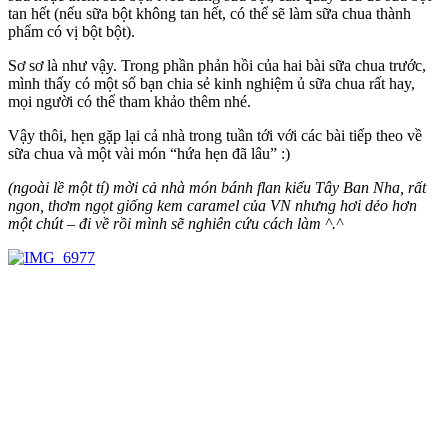
tan hết (nếu sữa bột không tan hết, có thể sẽ làm sữa chua thành
phẩm có vị bột bột).
Sơ sơ là như vậy. Trong phần phản hồi của hai bài sữa chua trước,
mình thấy có một số bạn chia sẻ kinh nghiệm ủ sữa chua rất hay,
mọi người có thể tham khảo thêm nhé.
Vậy thôi, hẹn gặp lại cả nhà trong tuần tới với các bài tiếp theo về
sữa chua và một vài món “hứa hẹn đã lâu” :)
(ngoài lề một tí) mời cả nhà món bánh flan kiểu Tây Ban Nha, rất
ngon, thơm ngọt giống kem caramel của VN nhưng hơi dẻo hơn
một chút – đi về rồi mình sẽ nghiên cứu cách làm ^.^