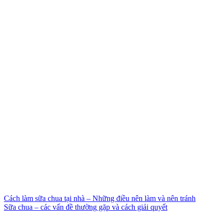
Cách làm sữa chua tại nhà – Những điều nên làm và nên tránh
Sữa chua – các vấn đề thường gặp và cách giải quyết