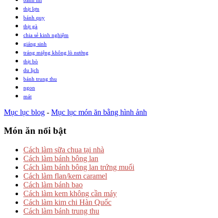
thịt lợn
bánh quy
thịt gà
chia sẻ kinh nghiệm
giáng sinh
tráng miệng không lò nướng
thịt bò
du lịch
bánh trung thu
ngon
mát
Mục lục blog
-
Mục lục món ăn bằng hình ảnh
Món ăn nổi bật
Cách làm sữa chua tại nhà
Cách làm bánh bông lan
Cách làm bánh bông lan trứng muối
Cách làm flan/kem caramel
Cách làm bánh bao
Cách làm kem không cần máy
Cách làm kim chi Hàn Quốc
Cách làm bánh trung thu