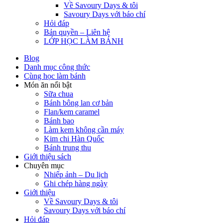
Về Savoury Days & tôi
Savoury Days với báo chí
Hỏi đáp
Bản quyền – Liên hệ
LỚP HỌC LÀM BÁNH
Blog
Danh mục công thức
Cùng học làm bánh
Món ăn nổi bật
Sữa chua
Bánh bông lan cơ bản
Flan/kem caramel
Bánh bao
Làm kem không cần máy
Kim chi Hàn Quốc
Bánh trung thu
Giới thiệu sách
Chuyên mục
Nhiếp ảnh – Du lịch
Ghi chép hàng ngày
Giới thiệu
Về Savoury Days & tôi
Savoury Days với báo chí
Hỏi đáp