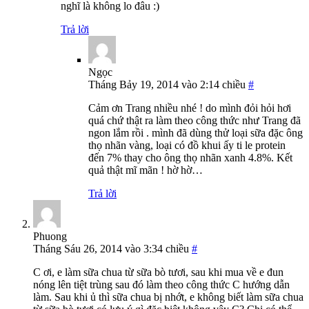
nghĩ là không lo đâu :)
Trả lời
Ngọc
Tháng Bảy 19, 2014 vào 2:14 chiều
#
Cảm ơn Trang nhiều nhé ! do mình đỏi hỏi hơi
quá chứ thật ra làm theo công thức như Trang đã
ngon lắm rồi . mình đã dùng thử loại sữa đặc ông
thọ nhãn vàng, loại có đồ khui ấy ti le protein
đến 7% thay cho ông thọ nhãn xanh 4.8%. Kết
quả thật mĩ mãn ! hờ hờ…
Trả lời
Phuong
Tháng Sáu 26, 2014 vào 3:34 chiều
#
C ơi, e làm sữa chua từ sữa bò tươi, sau khi mua về e đun
nóng lên tiệt trùng sau đó làm theo công thức C hướng dẫn
làm. Sau khi ủ thì sữa chua bị nhớt, e không biết làm sữa chua