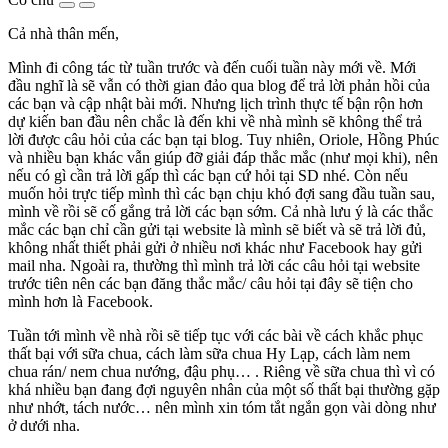
Cả nhà thân mến,
Mình đi công tác từ tuần trước và đến cuối tuần này mới về. Mới
đầu nghĩ là sẽ vẫn có thời gian đảo qua blog để trả lời phản hồi của
các bạn và cập nhật bài mới. Nhưng lịch trình thực tế bận rộn hơn
dự kiến ban đầu nên chắc là đến khi về nhà mình sẽ không thể trả
lời được câu hỏi của các bạn tại blog. Tuy nhiên, Oriole, Hồng Phúc
và nhiều bạn khác vẫn giúp đỡ giải đáp thắc mắc (như mọi khi), nên
nếu có gì cần trả lời gấp thì các bạn cứ hỏi tại SD nhé. Còn nếu
muốn hỏi trực tiếp mình thì các bạn chịu khó đợi sang đầu tuần sau,
mình về rồi sẽ cố gắng trả lời các bạn sớm. Cả nhà lưu ý là các thắc
mắc các bạn chỉ cần gửi tại website là mình sẽ biết và sẽ trả lời đủ,
không nhất thiết phải gửi ở nhiều nơi khác như Facebook hay gửi
mail nha. Ngoài ra, thường thì mình trả lời các câu hỏi tại website
trước tiên nên các bạn đăng thắc mắc/ câu hỏi tại đây sẽ tiện cho
mình hơn là Facebook.
Tuần tới mình về nhà rồi sẽ tiếp tục với các bài về cách khắc phục
thất bại với sữa chua, cách làm sữa chua Hy Lạp, cách làm nem
chua rán/ nem chua nướng, đậu phụ… . Riêng về sữa chua thì vì có
khá nhiều bạn đang đợi nguyên nhân của một số thất bại thường gặp
như nhớt, tách nước… nên mình xin tóm tắt ngắn gọn vài dòng như
ở dưới nha.