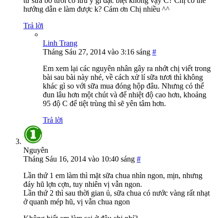
từ sữa bò tươi có lưu ý gì đặc biệt không vậy C? Chị có thể
hướng dẫn e làm được k? Cám ơn Chị nhiều ^^
Trả lời
Linh Trang
Tháng Sáu 27, 2014 vào 3:16 sáng
#
Em xem lại các nguyên nhân gây ra nhớt chị viết trong
bài sau bài này nhé, về cách xử lí sữa tươi thì không
khác gì so với sữa mua đóng hộp đâu. Nhưng có thể
đun lâu hơn một chút và để nhiệt độ cao hơn, khoảng
95 độ C để tiệt trùng thì sẽ yên tâm hơn.
Trả lời
Nguyên
Tháng Sáu 16, 2014 vào 10:40 sáng
#
Lần thứ 1 em làm thì mặt sữa chua nhìn ngon, mịn, nhưng
đáy hũ lợn cợn, tuy nhiên vị vẫn ngon.
Lần thứ 2 thì sau thời gian ủ, sữa chua có nước vàng rất nhạt
ở quanh mép hũ, vị vẫn chua ngon