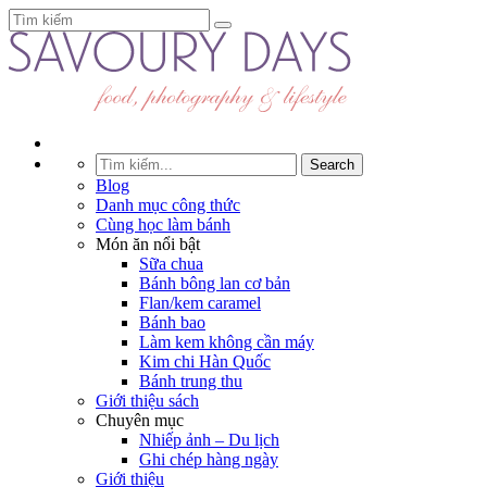
Blog
Danh mục công thức
Cùng học làm bánh
Món ăn nổi bật
Sữa chua
Bánh bông lan cơ bản
Flan/kem caramel
Bánh bao
Làm kem không cần máy
Kim chi Hàn Quốc
Bánh trung thu
Giới thiệu sách
Chuyên mục
Nhiếp ảnh – Du lịch
Ghi chép hàng ngày
Giới thiệu