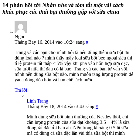
14 phản hồi tới
Nhắn nhe và tóm tắt một vài cách
khắc phục các thất bại thường gặp với sữa chua
Ngọc
Tháng Bảy 16, 2014 vào 10:24 sáng
#
Trang và các bạn cho mình hỏi là nếu dùng thêm sữa bột thi
dùng loại nào ? minh thấy mấy loai sữa bột béo ngoài siêu thị
tỉ lệ protein rất thấp < 5% vậy khi pha vào hỗn hợp sữa đặc,
sữa tươi nữa thì đâu có là bao. Trang và các bạn tư vấn với,
mình nên dùng sữa bột nào. minh muốn tăng lượng protein để
yaua đông dẻo hơn và hạn chế tách nước .
Trả lời
Linh Trang
Tháng Bảy 18, 2014 vào 3:43 sáng
#
Mình dùng sữa bột bình thường của Nestley thôi, chỉ
cần lượng protein của sữa đạt khoảng 3.5 – 4% là sữa
đông rất đặc rồi bạn ah. Nên trong khoảng 0.5 lít sữa
mà có dùng cả sữa đặc lẫn vài thìa sữa bột thì mình