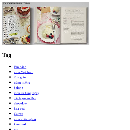
Tag
làm bánh
món Việt Nam
đơn giản
tráng miệng
baking
món ăn hàng ngày
Tết Nguyên Đán
chocolate
hoa quả
Gateau
món nước ngoài
kem tươi
rau