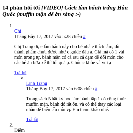
14 phản hồi tới
[VIDEO] Cách làm bánh trứng Hàn
Quốc (muffin mặn để ăn sáng :-)
Chi
Tháng Bảy 17, 2017 vào 5:28 chiều
#
Chị Trang ơi, e làm bánh này cho bé nhà e thích lắm, dù
thành phẩm chưa được như c guide đâu ạ. Giá mà có 1 vài
món tương tự, bánh mặn có cả rau cả đạm để đổi món cho
các bé ăn bữa xế thì tốt quá ạ. Chúc c khỏe và vui ạ
Trả lời
Linh Trang
Tháng Bảy 17, 2017 vào 6:08 chiều
#
Trong sách Nhật ký học làm bánh tập 1 có công thức
muffin mặn, bánh đó rất ổn, và có thể thay các loại
nhân để biến tấu mùi vị. Em tham khảo nhé.
Trả lời
Diễm