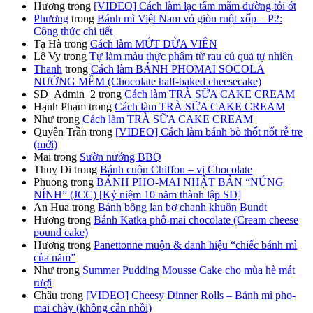
Hương
trong
[VIDEO] Cách làm lạc tẩm mắm đường tỏi ớt
Phương
trong
Bánh mì Việt Nam vỏ giòn ruột xốp – P2:
Công thức chi tiết
Tạ Hà
trong
Cách làm MỨT DỪA VIÊN
Lê Vy
trong
Tự làm màu thực phẩm từ rau củ quả tự nhiên
Thanh
trong
Cách làm BÁNH PHOMAI SOCOLA
NƯỚNG MỀM (Chocolate half-baked cheesecake)
SD_Admin_2
trong
Cách làm TRÀ SỮA CAKE CREAM
Hạnh Phạm
trong
Cách làm TRÀ SỮA CAKE CREAM
Như
trong
Cách làm TRÀ SỮA CAKE CREAM
Quyên Trần
trong
[VIDEO] Cách làm bánh bò thốt nốt rễ tre
(mới)
Mai
trong
Sườn nướng BBQ
Thuỵ Di
trong
Bánh cuộn Chiffon – vị Chocolate
Phuong
trong
BÁNH PHO-MAI NHẬT BẢN “NÚNG
NÍNH” (JCC) [Kỷ niệm 10 năm thành lập SD]
An Hua
trong
Bánh bông lan bơ chanh khuôn Bundt
Hương
trong
Bánh Katka phô-mai chocolate (Cream cheese
pound cake)
Hương
trong
Panettonne muộn & danh hiệu “chiếc bánh mì
của năm”
Như
trong
Summer Pudding Mousse Cake cho mùa hè mát
rượi
Châu
trong
[VIDEO] Cheesy Dinner Rolls – Bánh mì pho-
mai chảy (không cần nhồi)