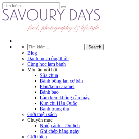
Blog
Danh mục công thức
Cùng học làm bánh
Món ăn nổi bật
Sữa chua
Bánh bông lan cơ bản
Flan/kem caramel
Bánh bao
Làm kem không cần máy
Kim chi Hàn Quốc
Bánh trung thu
Giới thiệu sách
Chuyên mục
Nhiếp ảnh – Du lịch
Ghi chép hàng ngày
Giới thiệu