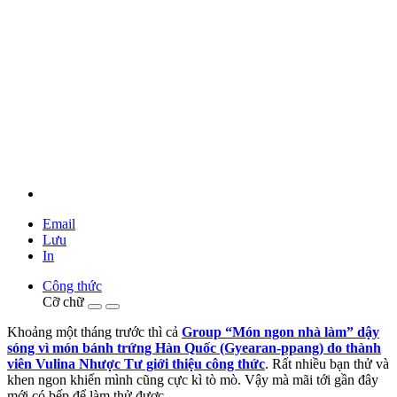
Email
Lưu
In
Công thức
Cỡ chữ
Khoảng một tháng trước thì cả
Group “Món ngon nhà làm” dậy
sóng vì món bánh trứng Hàn Quốc (Gyearan-ppang) do thành
viên Vulina Nhược Tư giới thiệu công thức
. Rất nhiều bạn thử và
khen ngon khiến mình cũng cực kì tò mò. Vậy mà mãi tới gần đây
mới có bếp để làm thử được.