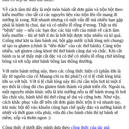
Về cách làm thì đây là một món bánh rất đơn giản và trộn bột theo
kiểu muffin: cho tất cả các nguyên liệu vào trộn lên rồi mang đi
nướng là xong. Rất nhanh nhưng có một vấn đề mà nhiều bạn gặp
phải là bánh bị chai, dai và có nhiều lỗ rỗng ở trong. Thật ra thì
“bệnh” này – nếu các bạn đọc các bài viết của mình về cách làm
kiểu muffin – thì sẽ biết lí do là bởi bột được trộn nhiều và kĩ quá.
Giống như khi ta làm bánh mì, bột gặp nước (chất lỏng nói chung)
sẽ tạo ra gluten (chính là “tiền thân” của các thớ bánh). Càng trộn
nhiều, sợi gluten càng khoẻ thì thớ bánh càng dai và chắc. Khi cắt
bánh ra ta sẽ thấy mặt cắt đặc và có thể có nhiều lỗ rỗng chứ không
bông và tơi xốp như bánh bông lan thông thường.
Với món bánh trứng này, theo các công thức hiện có (phần lớn là
lấy từ nguồn của cô Maang-chi ra thì phải?) có tỉ lệ chất lỏng khá
lớn so với bột. Với tỉ lệ chất lỏng này thì chỉ cần trộn hơi kĩ một tí
tẹo thôi là cũng đủ cho gluten hình thành và phát triển rồi. Ngoài ra,
một nguyên nhân khác nữa là khi nướng nếu ta để bánh trong lò hơi
lâu chút xíu, bánh khô thì thớ cũng sẽ dai và cứng hơn. Như vậy,
cách khắc phục vấn đề trên rất đơn giản thôi: trộn ít và nhanh tay,
khi múc bột đổ vào khuôn cũng hạn chế quấy đảo và nướng bánh ở
nhiệt và thời gian vừa phải, vừa đủ cho bánh chín thì tự bánh sẽ
mềm, xốp và thơm ngon :)
Công thức ở dưới đây mình dựa theo
công thức của tác giả