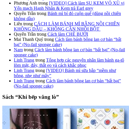
Phương Anh
trong
[VIDEO] Cách làm SU KEM VỎ XÙ vị
Yến mạch Hạnh Nhân & Kem trà Earl grey
Quyên Trần
trong
Bánh mì bí đỏ cuộn quế (dùng nồi chiên
không dầu)
Liên
trong
CÁCH LÀM BÁNH MÌ BẰNG NỒI CHIÊN
KHÔNG DẦU – KHÔNG CẦN NHỒI BỘT
Quyên Trần
trong
Cách làm CHÈ BƯỞI
Mai Thanh Quý
trong
Cách làm bánh bông lan cơ bản “bất
bại” (No-fail sponge cake)
Nam
trong
Cách làm bánh bông lan cơ bản “bất bại” (No-fail
sponge cake)
Linh Trang
trong
Tổng hợp các nguyên nhân làm bánh ga-tô
lõm mặt, đáy, thắt eo và cách khắc phục
Linh Trang
trong
[VIDEO] Bánh mì sữa bắp “mềm như
bông, nhẹ như mây”
Linh Trang
trong
Cách làm bánh bông lan cơ bản “bất bại”
(No-fail sponge cake)
Sách “Khi bếp vắng lò”