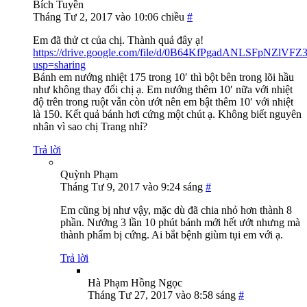
Bích Tuyền
Tháng Tư 2, 2017 vào 10:06 chiều
#
Em đã thử ct của chị. Thành quả đây ạ!
https://drive.google.com/file/d/0B64KfPgadANLSFpNZlVF
usp=sharing
Bánh em nướng nhiệt 175 trong 10′ thì bột bên trong lõi hầu
như không thay đổi chị ạ. Em nướng thêm 10′ nữa với nhiệt
độ trên trong ruột vẫn còn ướt nên em bật thêm 10′ với nhiệt
là 150. Kết quả bánh hơi cứng một chút ạ. Không biết nguyên
nhân vì sao chị Trang nhỉ?
Trả lời
Quỳnh Phạm
Tháng Tư 9, 2017 vào 9:24 sáng
#
Em cũng bị như vậy, mặc dù đã chia nhỏ hơn thành 8
phần. Nướng 3 lần 10 phút bánh mới hết ướt nhưng mà
thành phẩm bị cứng. Ai bắt bệnh giùm tụi em với ạ.
Trả lời
Hà Phạm Hồng Ngọc
Tháng Tư 27, 2017 vào 8:58 sáng
#