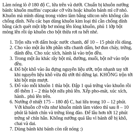
Làm nóng lò ở 180 độ C, lửa trên và dưới. Chuẩn bị khuôn nướng
bánh: khuôn muffin/ cupcake cỡ vừa hoặc khuôn bánh mì cỡ nhỏ.
Khuôn mà mình dùng trong video làm bằng silicon nên không cần
chống dính. Nếu các bạn dùng khuôn kim loại thì cần chống dính
bằng cách quét một lớp bơ mỏng lên lòng khuôn, phủ 1 lớp bột
mỏng lên rồi úp khuôn cho bột thừa rơi ra hết nhé.
Trộn sữa với dấm hoặc nước chanh, để 10 – 15 phút rồi dùng.
Cho vào một âu lớn phần sữa chanh dấm, bơ đun chảy, trứng,
đánh đều. Cho xúc xích, hành lá vào trộn đều.
Trong một âu khác rây bột mì, đường, muối, bột nở vào trộn
đều.
Đổ bột khô vào âu đựng nguyên liệu ướt, trộn nhanh tay tới
khi nguyên liệu khô vừa đủ ướt thì dừng lại. KHÔNG trộn tới
khi bột mịn mượt.
Đổ vào mỗi khuôn 1 thìa bột. Đập 1 quả trứng vào khuôn rồi
đổ thêm 1 – 2 thìa bột nữa phủ lên. Xếp pho-mát, xúc xích,
hành.. phủ lên trên.
Nướng ở nhiệt 175 – 180 độ C, hai lửa trong 10 – 12 phút.
Với khuôn cỡ vừa như khuôn mình làm video thì sau 8 – 10
phút là bánh chín và trứng lòng đào. Để lâu hơn tới 12 phút
trứng sẽ chín hẳn. Không nướng quá lâu vì bánh dễ bị khô,
chai và dai.
Dùng bánh khi bánh còn rất nóng :)