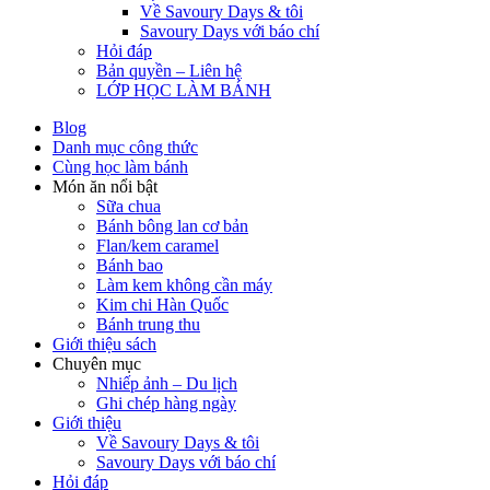
Về Savoury Days & tôi
Savoury Days với báo chí
Hỏi đáp
Bản quyền – Liên hệ
LỚP HỌC LÀM BÁNH
Blog
Danh mục công thức
Cùng học làm bánh
Món ăn nổi bật
Sữa chua
Bánh bông lan cơ bản
Flan/kem caramel
Bánh bao
Làm kem không cần máy
Kim chi Hàn Quốc
Bánh trung thu
Giới thiệu sách
Chuyên mục
Nhiếp ảnh – Du lịch
Ghi chép hàng ngày
Giới thiệu
Về Savoury Days & tôi
Savoury Days với báo chí
Hỏi đáp