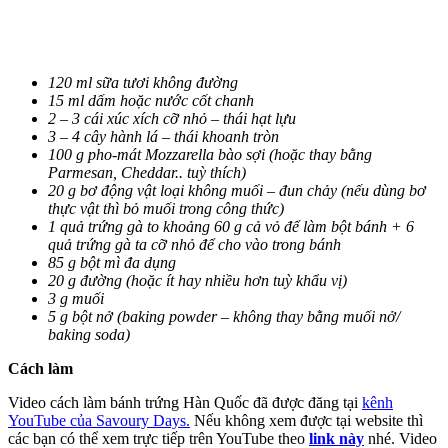
120 ml sữa tươi không đường
15 ml dấm hoặc nước cốt chanh
2 – 3 cái xúc xích cỡ nhỏ – thái hạt lựu
3 – 4 cây hành lá – thái khoanh tròn
100 g pho-mát Mozzarella bào sợi (hoặc thay bằng
Parmesan, Cheddar.. tuỳ thích)
20 g bơ động vật loại không muối – đun chảy (nếu dùng bơ
thực vật thì bỏ muối trong công thức)
1 quả trứng gà to khoảng 60 g cả vỏ để làm bột bánh + 6
quả trứng gà ta cỡ nhỏ để cho vào trong bánh
85 g bột mì đa dụng
20 g đường (hoặc ít hay nhiều hơn tuỳ khẩu vị)
3 g muối
5 g bột nở (baking powder – không thay bằng muối nở/
baking soda)
Cách làm
Video cách làm bánh trứng Hàn Quốc đã được đăng tại
kênh
YouTube của Savoury Days.
Nếu không xem được tại website thì
các bạn có thể xem trực tiếp trên YouTube theo
link này
nhé. Video