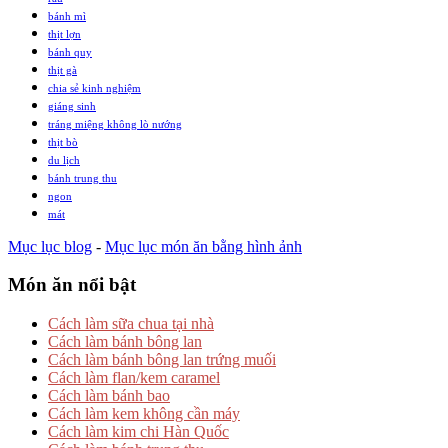
bánh mì
thịt lợn
bánh quy
thịt gà
chia sẻ kinh nghiệm
giáng sinh
tráng miệng không lò nướng
thịt bò
du lịch
bánh trung thu
ngon
mát
Mục lục blog
-
Mục lục món ăn bằng hình ảnh
Món ăn nổi bật
Cách làm sữa chua tại nhà
Cách làm bánh bông lan
Cách làm bánh bông lan trứng muối
Cách làm flan/kem caramel
Cách làm bánh bao
Cách làm kem không cần máy
Cách làm kim chi Hàn Quốc