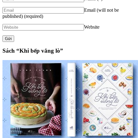
Email (will not be
published)
(required)
Website
Sách “Khi bếp vắng lò”