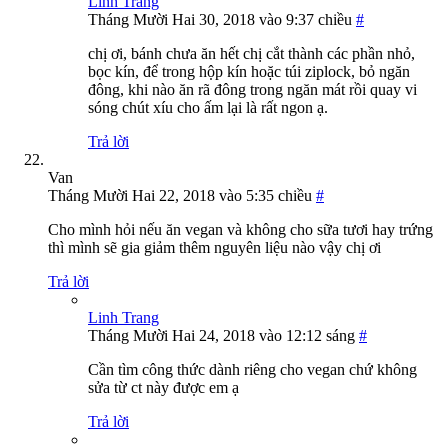
Linh Trang
Tháng Mười Hai 30, 2018 vào 9:37 chiều
#
chị ơi, bánh chưa ăn hết chị cắt thành các phần nhỏ,
bọc kín, để trong hộp kín hoặc túi ziplock, bỏ ngăn
đông, khi nào ăn rã đông trong ngăn mát rồi quay vi
sóng chút xíu cho ấm lại là rất ngon ạ.
Trả lời
Van
Tháng Mười Hai 22, 2018 vào 5:35 chiều
#
Cho mình hỏi nếu ăn vegan và không cho sữa tươi hay trứng
thì mình sẽ gia giảm thêm nguyên liệu nào vậy chị ơi
Trả lời
Linh Trang
Tháng Mười Hai 24, 2018 vào 12:12 sáng
#
Cần tìm công thức dành riêng cho vegan chứ không
sửa từ ct này được em ạ
Trả lời