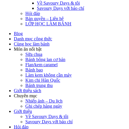
Về Savoury Days & tôi
Savoury Days với báo chí
Hỏi đáp
Bản quyền – Liên hệ
LỚP HỌC LÀM BÁNH
Blog
Danh mục công thức
Cùng học làm bánh
Món ăn nổi bật
Sữa chua
Bánh bông lan cơ bản
Flan/kem caramel
Bánh bao
Làm kem không cần máy
Kim chi Hàn Quốc
Bánh trung thu
Giới thiệu sách
Chuyên mục
Nhiếp ảnh – Du lịch
Ghi chép hàng ngày
Giới thiệu
Về Savoury Days & tôi
Savoury Days với báo chí
Hỏi đáp