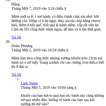
Hằng
Tháng Một 7, 2019 vào 3:24 chiều
#
Mình mới ra lò 1 mẻ bánh, có điều chỉnh chút xíu như: bớt
đường còn 100gr vì ít ăn ngọt, thay socola chip bằng cherry
khô, thêm ít bột quế. Kết quả là bánh mềm, xốp rất vừa ăn.
Cảm ơn SD công thức bánh ngon, dễ làm và ít tốn thời gian.
Trả lời
Đoàn Phượng
Tháng Một 2, 2019 vào 10:29 chiều
#
Mình làm theo công thức nhưng nướng khuôn tròn 22cm mà
bánh nó o nở mấy Trang à,bánh chỉ cao chừng 2cm thôi,o biết
lỗi ở đâu ta
Trả lời
Linh Trang
Tháng Một 5, 2019 vào 10:04 sáng
#
khuôn của bạn hơi to quá bạn ah, bánh này cũng không
nở quá nhiều đâu, không rõ bánh của bạn sau khi
nướng thì thế nào?