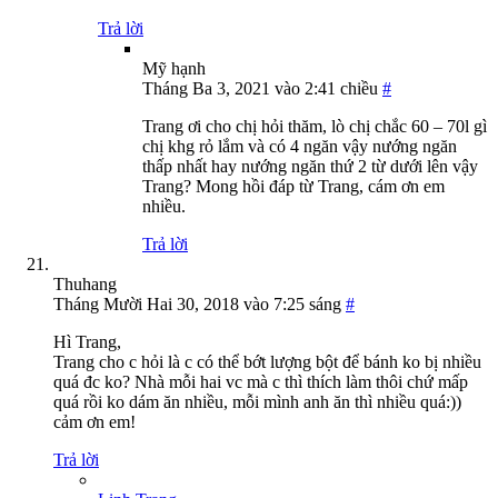
Trả lời
Mỹ hạnh
Tháng Ba 3, 2021 vào 2:41 chiều
#
Trang ơi cho chị hỏi thăm, lò chị chắc 60 – 70l gì
chị khg rỏ lắm và có 4 ngăn vậy nướng ngăn
thấp nhất hay nướng ngăn thứ 2 từ dưới lên vậy
Trang? Mong hồi đáp từ Trang, cám ơn em
nhiều.
Trả lời
Thuhang
Tháng Mười Hai 30, 2018 vào 7:25 sáng
#
Hì Trang,
Trang cho c hỏi là c có thể bớt lượng bột để bánh ko bị nhiều
quá đc ko? Nhà mỗi hai vc mà c thì thích làm thôi chứ mấp
quá rồi ko dám ăn nhiều, mỗi mình anh ăn thì nhiều quá:))
cảm ơn em!
Trả lời