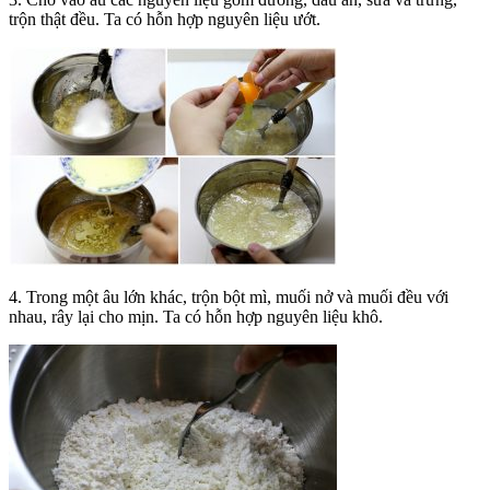
trộn thật đều. Ta có hỗn hợp nguyên liệu ướt.
4. Trong một âu lớn khác, trộn bột mì, muối nở và muối đều với
nhau, rây lại cho mịn. Ta có hỗn hợp nguyên liệu khô.