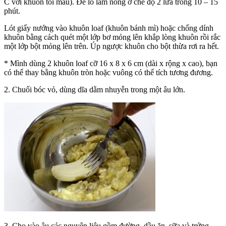
C với khuôn tối màu). Để lò làm nóng ở chế độ 2 lửa trong 10 – 15
phút.
Lót giấy nướng vào khuôn loaf (khuôn bánh mì) hoặc chống dính
khuôn bằng cách quét một lớp bơ mỏng lên khắp lòng khuôn rồi rắc
một lớp bột mỏng lên trên. Úp ngược khuôn cho bột thừa rơi ra hết.
* Mình dùng 2 khuôn loaf cỡ 16 x 8 x 6 cm (dài x rộng x cao), bạn
có thể thay bằng khuôn tròn hoặc vuông có thể tích tương đương.
2. Chuối bóc vỏ, dùng dĩa dằm nhuyễn trong một âu lớn.
3. Cho vào âu các nguyên liệu gồm đường, dầu ăn, sữa và trứng,