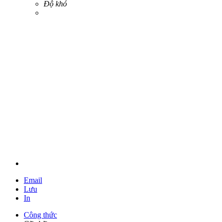
Độ khó
Email
Lưu
In
Công thức