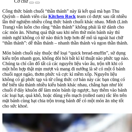
Cỡ chữ
Công thức bánh chuối “thần thánh” này là kết quả mà bạn Thu
Quỳnh – thành viên của
Kitchen Rock
team có được sau rất nhiều
lần thử nghiệm nhiều công thức bánh chuối khác nhau. Mình (Linh
Trang) vẫn luôn cho rằng “thần thánh” không phải là từ dành cho
các món ăn. Nhưng quả thật sau khi nếm thử món bánh này thì
mình nghĩ không có từ nào thích hợp hơn để mô tả ngoài hai chữ
“thần thánh”: dễ thần thánh – nhanh thần thánh và ngon thần thánh.
Món bánh chuối này thuộc thể loại “quick bread-muffin”, sử dụng
kiểu trộn nhanh gọn, không đòi hỏi bất kì kĩ thuật nào phức tạp nào.
Chúng ta chỉ cần đổ tất cả các nguyên liệu vào âu, trộn tới khi có
một hỗn hợp thật mịn mượt và mang đi nướng là sẽ có một ổ bánh
chuối ngọt ngào, thơm phức và cực kì mềm xốp. Nguyên liệu
không có gì phức tạp và từ công thức cơ bản này các bạn cũng có
thể biến tấu thành nhiều kiểu bánh khác nhau, chẳng hạn như lót
chuối ở đáy khuôn để làm món bánh úp ngược, hay thêm vào bánh
các loại hạt, quả khô, hoặc dùng yến mạch (rolled oats) rắc lên trên
mặt bánh cùng hạt chia trộn trong bánh để có một món ăn nhẹ tốt
cho sức khoẻ.