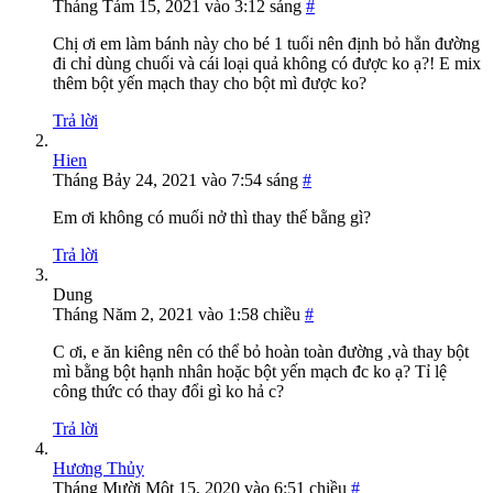
Tháng Tám 15, 2021 vào 3:12 sáng
#
Chị ơi em làm bánh này cho bé 1 tuổi nên định bỏ hẳn đường
đi chỉ dùng chuối và cái loại quả không có được ko ạ?! E mix
thêm bột yến mạch thay cho bột mì được ko?
Trả lời
Hien
Tháng Bảy 24, 2021 vào 7:54 sáng
#
Em ơi không có muối nở thì thay thế bằng gì?
Trả lời
Dung
Tháng Năm 2, 2021 vào 1:58 chiều
#
C ơi, e ăn kiêng nên có thể bỏ hoàn toàn đường ,và thay bột
mì bằng bột hạnh nhân hoặc bột yến mạch đc ko ạ? Tỉ lệ
công thức có thay đổi gì ko hả c?
Trả lời
Hương Thủy
Tháng Mười Một 15, 2020 vào 6:51 chiều
#