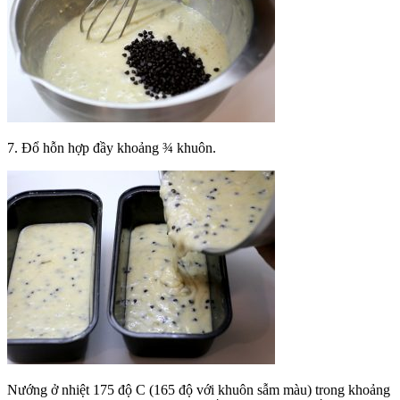
7. Đổ hỗn hợp đầy khoảng ¾ khuôn.
Nướng ở nhiệt 175 độ C (165 độ với khuôn sẫm màu) trong khoảng