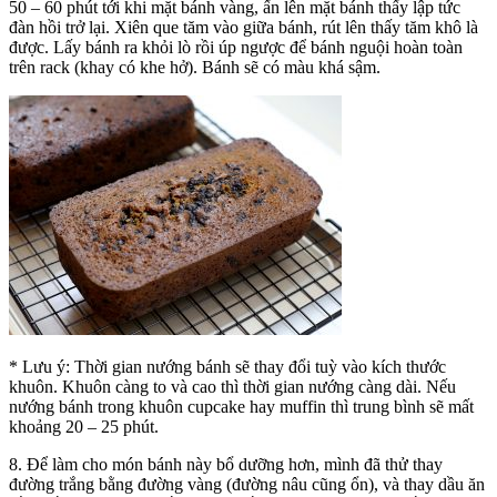
50 – 60 phút tới khi mặt bánh vàng, ấn lên mặt bánh thấy lập tức
đàn hồi trở lại. Xiên que tăm vào giữa bánh, rút lên thấy tăm khô là
được. Lấy bánh ra khỏi lò rồi úp ngược để bánh nguội hoàn toàn
trên rack (khay có khe hở). Bánh sẽ có màu khá sậm.
* Lưu ý: Thời gian nướng bánh sẽ thay đổi tuỳ vào kích thước
khuôn. Khuôn càng to và cao thì thời gian nướng càng dài. Nếu
nướng bánh trong khuôn cupcake hay muffin thì trung bình sẽ mất
khoảng 20 – 25 phút.
8. Để làm cho món bánh này bổ dưỡng hơn, mình đã thử thay
đường trắng bằng đường vàng (đường nâu cũng ổn), và thay dầu ăn