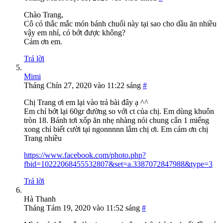
Chào Trang,
Cô có thắc mắc món bánh chuối này tại sao cho dầu ăn nhiều
vậy em nhỉ, có bớt được không?
Cảm ơn em.
Trả lời
Mimi
Tháng Chín 27, 2020 vào 11:22 sáng
#
Chị Trang ơi em lại vào trả bài đây ạ ^^
Em chỉ bớt lại 60gr đường so với ct của chị. Em dùng khuôn
tròn 18. Bánh tơi xốp ăn nhẹ nhàng nói chung cắn 1 miếng
xong chỉ biết cười tại ngonnnnn lắm chị ơi. Em cám ơn chị
Trang nhiều
https://www.facebook.com/photo.php?
fbid=10222068455532807&set=a.3387072847988&type=3
Trả lời
Hà Thanh
Tháng Tám 19, 2020 vào 11:52 sáng
#