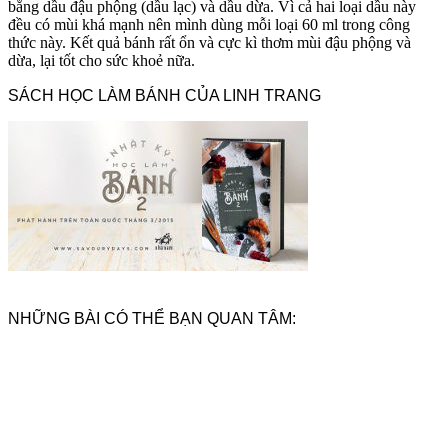
bằng dầu đậu phộng (dầu lạc) và dầu dừa. Vì cả hai loại dầu này
đều có mùi khá mạnh nên mình dùng mỗi loại 60 ml trong công
thức này. Kết quả bánh rất ổn và cực kì thơm mùi đậu phộng và
dừa, lại tốt cho sức khoẻ nữa.
SÁCH HỌC LÀM BÁNH CỦA LINH TRANG
NHỮNG BÀI CÓ THỂ BẠN QUAN TÂM: