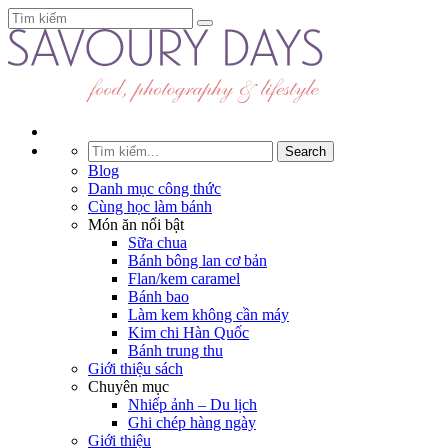
Blog
Danh mục công thức
Cùng học làm bánh
Món ăn nổi bật
Sữa chua
Bánh bông lan cơ bản
Flan/kem caramel
Bánh bao
Làm kem không cần máy
Kim chi Hàn Quốc
Bánh trung thu
Giới thiệu sách
Chuyên mục
Nhiếp ảnh – Du lịch
Ghi chép hàng ngày
Giới thiệu