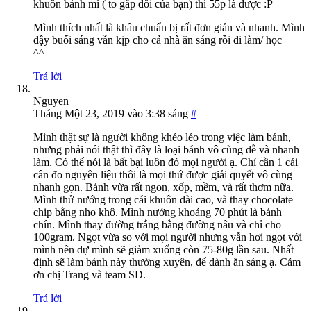
khuôn bánh mì ( to gấp đôi của bạn) thì 55p là được :P
Mình thích nhất là khâu chuẩn bị rất đơn giản và nhanh. Mình
dậy buổi sáng vẫn kịp cho cả nhà ăn sáng rồi đi làm/ học
^^
Trả lời
Nguyen
Tháng Một 23, 2019 vào 3:38 sáng
#
Mình thật sự là người không khéo léo trong việc làm bánh,
nhưng phải nói thật thì đây là loại bánh vô cùng dễ và nhanh
làm. Có thể nói là bất bại luôn đó mọi người ạ. Chỉ cần 1 cái
cân đo nguyên liệu thôi là mọi thứ được giải quyết vô cùng
nhanh gọn. Bánh vừa rất ngon, xốp, mềm, và rất thơm nữa.
Mình thử nướng trong cái khuôn dài cao, và thay chocolate
chip bằng nho khô. Mình nướng khoảng 70 phút là bánh
chín. Mình thay đường trắng bằng đường nâu và chỉ cho
100gram. Ngọt vừa so với mọi người nhưng vẫn hơi ngọt với
mình nên dự mình sẽ giảm xuống còn 75-80g lần sau. Nhất
định sẽ làm bánh này thường xuyên, để dành ăn sáng ạ. Cảm
ơn chị Trang và team SD.
Trả lời