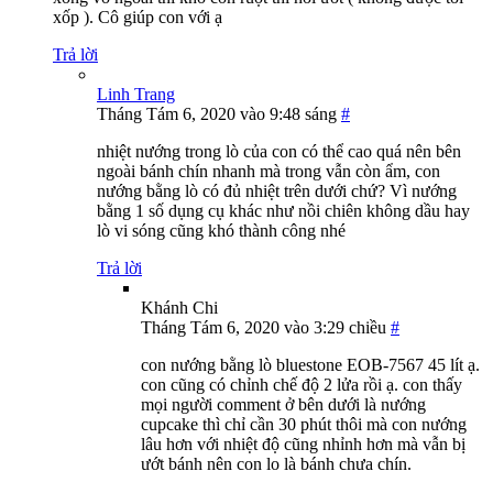
xốp ). Cô giúp con với ạ
Trả lời
Linh Trang
Tháng Tám 6, 2020 vào 9:48 sáng
#
nhiệt nướng trong lò của con có thể cao quá nên bên
ngoài bánh chín nhanh mà trong vẫn còn ẩm, con
nướng bằng lò có đủ nhiệt trên dưới chứ? Vì nướng
bằng 1 số dụng cụ khác như nồi chiên không dầu hay
lò vi sóng cũng khó thành công nhé
Trả lời
Khánh Chi
Tháng Tám 6, 2020 vào 3:29 chiều
#
con nướng bằng lò bluestone EOB-7567 45 lít ạ.
con cũng có chỉnh chế độ 2 lửa rồi ạ. con thấy
mọi người comment ở bên dưới là nướng
cupcake thì chỉ cần 30 phút thôi mà con nướng
lâu hơn với nhiệt độ cũng nhỉnh hơn mà vẫn bị
ướt bánh nên con lo là bánh chưa chín.