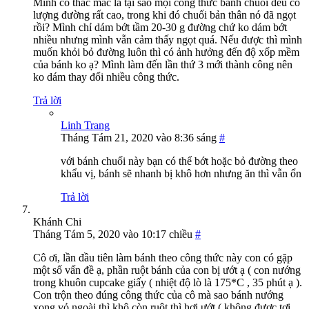
Mình có thắc mắc là tại sao mọi công thức bánh chuối đều có
lượng đường rất cao, trong khi đó chuối bản thân nó đã ngọt
rồi? Mình chỉ dám bớt tầm 20-30 g đường chứ ko dám bớt
nhiều nhưng mình vẫn cảm thấy ngọt quá. Nếu được thì mình
muốn khỏi bỏ đường luôn thì có ảnh hưởng đến độ xốp mềm
của bánh ko ạ? Mình làm đến lần thứ 3 mới thành công nên
ko dám thay đổi nhiều công thức.
Trả lời
Linh Trang
Tháng Tám 21, 2020 vào 8:36 sáng
#
với bánh chuối này bạn có thể bớt hoặc bỏ đường theo
khẩu vị, bánh sẽ nhanh bị khô hơn nhưng ăn thì vẫn ổn
Trả lời
Khánh Chi
Tháng Tám 5, 2020 vào 10:17 chiều
#
Cô ơi, lần đầu tiên làm bánh theo công thức này con có gặp
một số vấn đề ạ, phần ruột bánh của con bị ướt ạ ( con nướng
trong khuôn cupcake giấy ( nhiệt độ lò là 175*C , 35 phút ạ ).
Con trộn theo đúng công thức của cô mà sao bánh nướng
xong vỏ ngoài thì khô còn ruột thì hơi ướt ( không được tơi