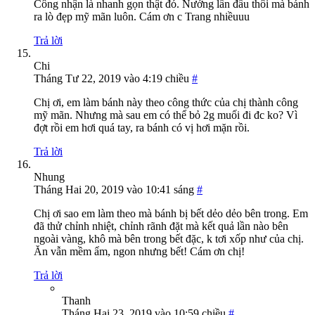
Công nhận là nhanh gọn thật đó. Nướng lần đầu thôi mà bánh
ra lò đẹp mỹ mãn luôn. Cám ơn c Trang nhiềuuu
Trả lời
Chi
Tháng Tư 22, 2019 vào 4:19 chiều
#
Chị ơi, em làm bánh này theo công thức của chị thành công
mỹ mãn. Nhưng mà sau em có thể bỏ 2g muối đi đc ko? Vì
đợt rồi em hơi quá tay, ra bánh có vị hơi mặn rồi.
Trả lời
Nhung
Tháng Hai 20, 2019 vào 10:41 sáng
#
Chị ơi sao em làm theo mà bánh bị bết dẻo dẻo bên trong. Em
đã thử chỉnh nhiệt, chỉnh rãnh đặt mà kết quả lần nào bên
ngoài vàng, khô mà bên trong bết đặc, k tơi xốp như của chị.
Ăn vẫn mềm ẩm, ngon nhưng bết! Cám ơn chị!
Trả lời
Thanh
Tháng Hai 23, 2019 vào 10:59 chiều
#