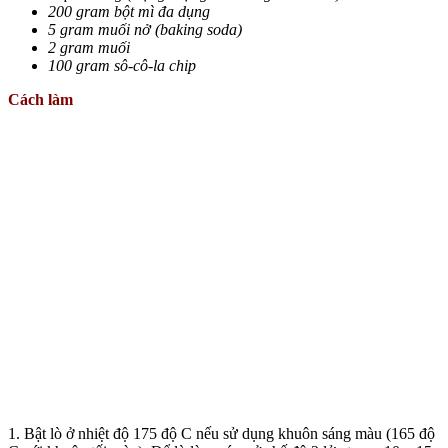
200 gram bột mì đa dụng
5 gram muối nở (baking soda)
2 gram muối
100 gram sô-cô-la chip
Cách làm
1. Bật lò ở nhiệt độ 175 độ C nếu sử dụng khuôn sáng màu (165 độ