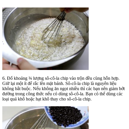
6. Đổ khoảng ¾ lượng sô-cô-la chip vào trộn đều cùng hỗn hợp.
Giữ lại một ít để rắc lên mặt bánh. Sô-cô-la chip là nguyên liệu
không bắt buộc. Nếu không ăn ngọt nhiều thì các bạn nên giảm bớt
đường trong công thức nếu có dùng sô-cô-la. Bạn có thể dùng các
loại quả khô hoặc hạt khô thay cho sô-cô-la chip.