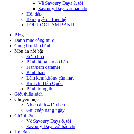
Về Savoury Days & tôi
Savoury Days với báo chí
Hỏi đáp
Bản quyền – Liên hệ
LỚP HỌC LÀM BÁNH
Blog
Danh mục công thức
Cùng học làm bánh
Món ăn nổi bật
Sữa chua
Bánh bông lan cơ bản
Flan/kem caramel
Bánh bao
Làm kem không cần máy
Kim chi Hàn Quốc
Bánh trung thu
Giới thiệu sách
Chuyên mục
Nhiếp ảnh – Du lịch
Ghi chép hàng ngày
Giới thiệu
Về Savoury Days & tôi
Savoury Days với báo chí
Hỏi đáp