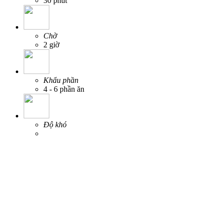
30 phút
Chờ
2 giờ
Khẩu phần
4 - 6 phần ăn
Độ khó