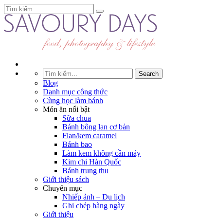
Blog
Danh mục công thức
Cùng học làm bánh
Món ăn nổi bật
Sữa chua
Bánh bông lan cơ bản
Flan/kem caramel
Bánh bao
Làm kem không cần máy
Kim chi Hàn Quốc
Bánh trung thu
Giới thiệu sách
Chuyên mục
Nhiếp ảnh – Du lịch
Ghi chép hàng ngày
Giới thiệu