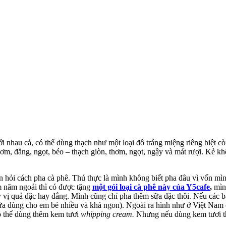
tới nhau cả, có thể dùng thạch như một loại đồ tráng miệng riêng biệt 
ơm, đắng, ngọt, béo – thạch giòn, thơm, ngọt, ngậy và mát rượi. Kẻ k
ỏi cách pha cà phê. Thú thực là mình không biết pha đâu vì vốn mình 
m năm ngoái thì có được tặng
một gói loại cà phê này của Y5cafe
,
mìn
 vị quá đặc hay đắng. Mình cũng chỉ pha thêm sữa đặc thôi. Nếu các bạ
ữa dùng cho em bé nhiều và khá ngon). Ngoài ra hình như ở Việt Nam
có thể dùng thêm kem tươi
whipping cream.
Nhưng nếu dùng kem tươi thì