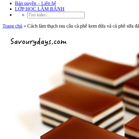
Bản quyền – Liên hệ
LỚP HỌC LÀM BÁNH
Trang chủ
»
Cách làm thạch rau câu cà phê kem dừa và cà phê sữa đ