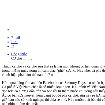
Email
Lưu
In
Công thức
Cỡ chữ
Thạch cà phê và cà phê sữa thật ra là hai món không có liên quan gì 
trong những ngày nóng thì cảm giác “phê” cực kì. Này nhé: cà phê th
chính hiệu phải làm thế nào nhỉ? :)
Hôm qua đăng tấm ảnh lên Facebook của Savoury Days, có nhiều bạn h
Cà phê ở Việt Nam chắc là có nhiều loại ngon. Khi mình về Việt Na
đặc hơn cả hướng dẫn trên vỏ bao rồi tự thêm nước khi uống nếu thấy
Âu có bán sữa nguyên kem dạng bột để pha cà phê, sữa này rẻ hơn s
giờ, bạn nào có kinh nghiệm thì chia sẻ nhé. Nếu muốn thật béo thì 
phê nhìn không đẹp mắt.