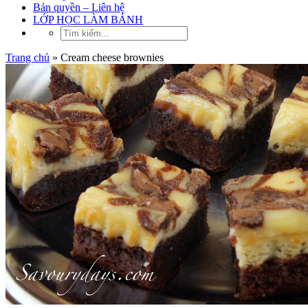
Bản quyền – Liên hệ
LỚP HỌC LÀM BÁNH
Trang chủ
»
Cream cheese brownies