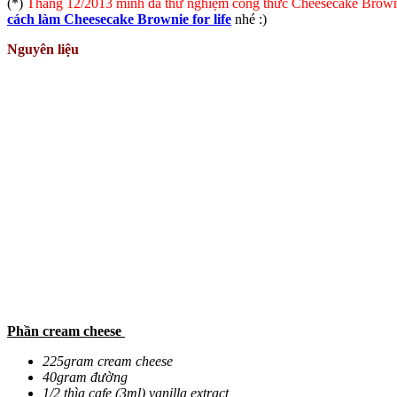
(*)
Tháng 12/2013 mình đã thử nghiệm công thức Cheesecake Brownie
cách làm Cheesecake Brownie for life
nhé :)
Nguyên liệu
Phần cream cheese
225gram cream cheese
40gram đường
1/2 thìa cafe (3ml) vanilla extract