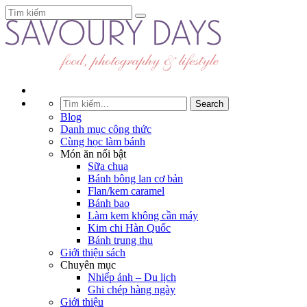
Blog
Danh mục công thức
Cùng học làm bánh
Món ăn nổi bật
Sữa chua
Bánh bông lan cơ bản
Flan/kem caramel
Bánh bao
Làm kem không cần máy
Kim chi Hàn Quốc
Bánh trung thu
Giới thiệu sách
Chuyên mục
Nhiếp ảnh – Du lịch
Ghi chép hàng ngày
Giới thiệu