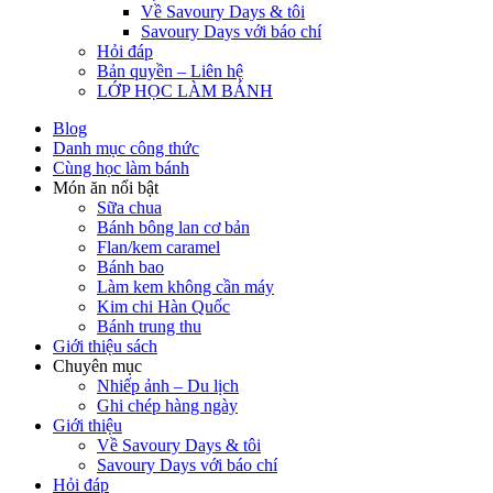
Về Savoury Days & tôi
Savoury Days với báo chí
Hỏi đáp
Bản quyền – Liên hệ
LỚP HỌC LÀM BÁNH
Blog
Danh mục công thức
Cùng học làm bánh
Món ăn nổi bật
Sữa chua
Bánh bông lan cơ bản
Flan/kem caramel
Bánh bao
Làm kem không cần máy
Kim chi Hàn Quốc
Bánh trung thu
Giới thiệu sách
Chuyên mục
Nhiếp ảnh – Du lịch
Ghi chép hàng ngày
Giới thiệu
Về Savoury Days & tôi
Savoury Days với báo chí
Hỏi đáp