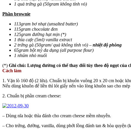
1 quả trứng gà (50gram không tính vỏ)
Phần brownie
113gram bơ nhạt (unsalted butter)
115gram chocolate đen
125gram đường hạt mịn (*)
1 thìa cafe (5ml) vanilla extract
2 trứng gà (50gram/ quả không tính vỏ) –
nhiệt độ phòng
65gram bột mỳ đa dụng (all purpose flour)
1 nhúm nhỏ muối
(*)
Ghi chú: Lượng đường có thể thay đổi tùy theo độ ngọt của 
Cách làm
1. Vặn lò 160 độ (2 lửa). Chuẩn bị khuôn vuông 20 x 20 cm hoặc kh
Nếu dùng khuôn đế liền thì lót giấy nến vào lòng khuôn sao cho mép 
2. Chuẩn bị phần cream cheese:
– Dùng nĩa hoặc thìa đánh cho cream cheese mềm nhuyễn.
– Cho trứng, đường, vanilla, dùng phới lồng đánh tan & hòa quyện (k