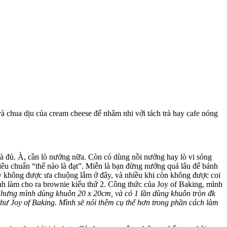
 chua dịu của cream cheese để nhâm nhi với tách trà hay cafe nóng
 là đủ. À, cần lò nướng nữa. Còn có dùng nồi nướng hay lò vi sóng
êu chuẩn “thế nào là đạt”. Miễn là bạn đừng nướng quá lâu để bánh
này không được ưa chuộng lắm ở đây, và nhiều khi còn không được coi
ình làm cho ra brownie kiểu thứ 2. Công thức của Joy of Baking, mình
hưng mình dùng khuôn 20 x 20cm, và có 1 lần dùng khuôn tròn đk
như Joy of Baking. Mình sẽ nói thêm cụ thể hơn trong phần cách làm