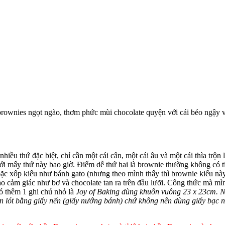
rownies ngọt ngào, thơm phức mùi chocolate quyện với cái béo ngậy và
iều thứ đặc biệt, chỉ cần một cái cân, một cái âu và một cái thìa trộn
 mấy thứ này bao giờ. Điểm dễ thứ hai là brownie thường không có ti
, hoặc xốp kiểu như bánh gato (nhưng theo mình thấy thì brownie kiểu 
vào cảm giác như bơ và chocolate tan ra trên đầu lưỡi. Công thức mà m
 có thêm 1 ghi chú nhỏ là
Joy of Baking dùng khuôn vuông 23 x 23cm. N
nên lót bằng giấy nến (giấy nướng bánh) chứ không nên dùng giấy bạc 