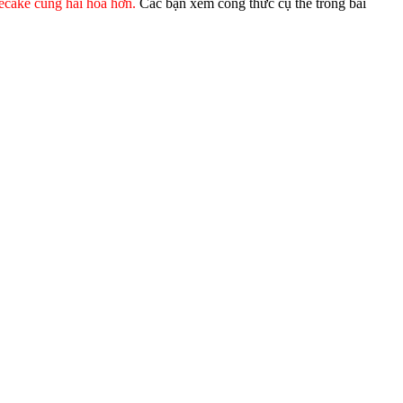
ecake cũng hài hòa hơn.
Các bạn xem công thức cụ thể trong bài