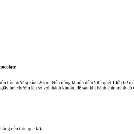
chocolate
uôn tròn đường kính 20cm. Nếu dùng khuôn đế rời thì quét 1 lớp bơ m
giấy hơi chườm lên so với thành khuôn, để sau khi bánh chín mình có 
hông nên trộn quá kĩ).