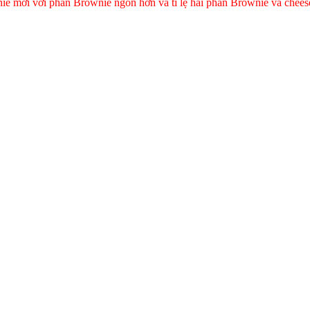
 mới với phần Brownie ngon hơn và tỉ lệ hai phần Brownie và chees