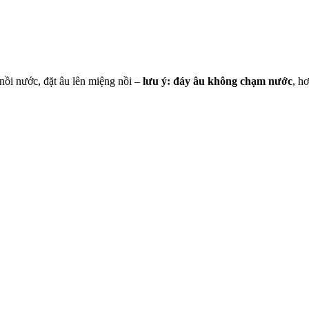
nồi nước, đặt âu lên miệng nồi –
lưu ý: đáy âu không chạm nước
, h