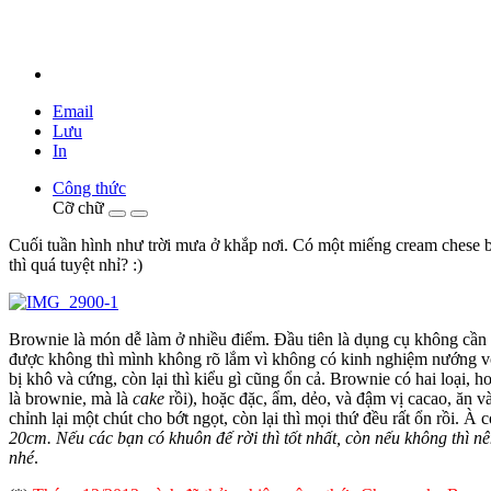
Email
Lưu
In
Công thức
Cỡ chữ
Cuối tuần hình như trời mưa ở khắp nơi. Có một miếng cream chese b
thì quá tuyệt nhỉ? :)
Brownie là món dễ làm ở nhiều điểm. Đầu tiên là dụng cụ không cần nh
được không thì mình không rõ lắm vì không có kinh nghiệm nướng với
bị khô và cứng, còn lại thì kiểu gì cũng ổn cả. Brownie có hai loại
là brownie, mà là
cake
rồi), hoặc đặc, ẩm, dẻo, và đậm vị cacao, ăn 
chỉnh lại một chút cho bớt ngọt, còn lại thì mọi thứ đều rất ổn rồi. À
20cm. Nếu các bạn có khuôn đế rời thì tốt nhất, còn nếu không thì 
nhé
.