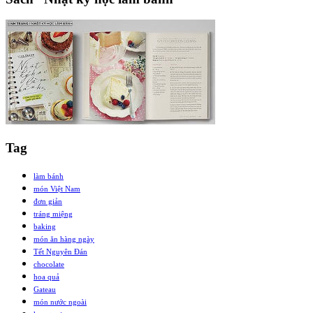
Tag
làm bánh
món Việt Nam
đơn giản
tráng miệng
baking
món ăn hàng ngày
Tết Nguyên Đán
chocolate
hoa quả
Gateau
món nước ngoài