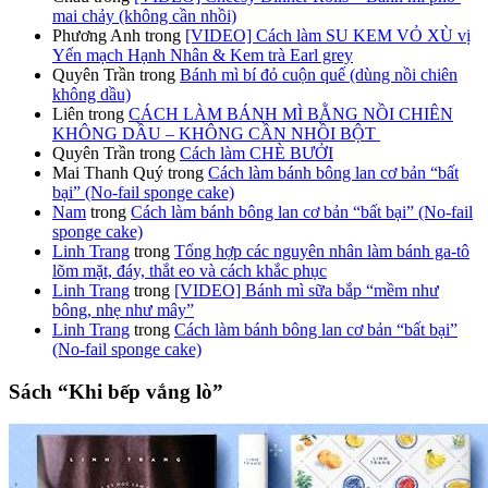
mai chảy (không cần nhồi)
Phương Anh
trong
[VIDEO] Cách làm SU KEM VỎ XÙ vị
Yến mạch Hạnh Nhân & Kem trà Earl grey
Quyên Trần
trong
Bánh mì bí đỏ cuộn quế (dùng nồi chiên
không dầu)
Liên
trong
CÁCH LÀM BÁNH MÌ BẰNG NỒI CHIÊN
KHÔNG DẦU – KHÔNG CẦN NHỒI BỘT
Quyên Trần
trong
Cách làm CHÈ BƯỞI
Mai Thanh Quý
trong
Cách làm bánh bông lan cơ bản “bất
bại” (No-fail sponge cake)
Nam
trong
Cách làm bánh bông lan cơ bản “bất bại” (No-fail
sponge cake)
Linh Trang
trong
Tổng hợp các nguyên nhân làm bánh ga-tô
lõm mặt, đáy, thắt eo và cách khắc phục
Linh Trang
trong
[VIDEO] Bánh mì sữa bắp “mềm như
bông, nhẹ như mây”
Linh Trang
trong
Cách làm bánh bông lan cơ bản “bất bại”
(No-fail sponge cake)
Sách “Khi bếp vắng lò”