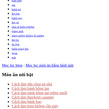
kem tươi
rau
bánh mì
thịt lợn
bánh quy
thịt gà
chia sẻ kinh nghiệm
giáng sinh
tráng miệng không lò nướng
thịt bò
du lịch
bánh trung thu
ngon
mát
Mục lục blog
-
Mục lục món ăn bằng hình ảnh
Món ăn nổi bật
Cách làm sữa chua tại nhà
Cách làm bánh bông lan
Cách làm bánh bông lan trứng muối
Cách làm flan/kem caramel
Cách làm bánh bao
Cách làm kem không cần máy