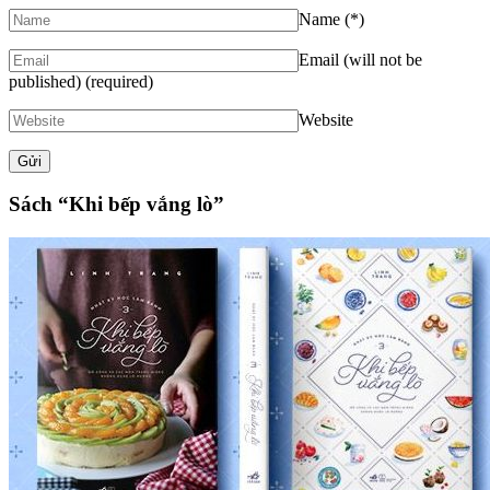
Name
(*)
Email (will not be
published)
(required)
Website
Sách “Khi bếp vắng lò”