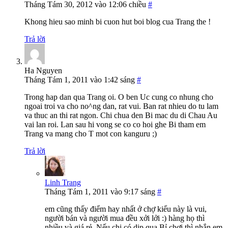
Tháng Tám 30, 2012 vào 12:06 chiều
#
Khong hieu sao minh bi cuon hut boi blog cua Trang the !
Trả lời
Ha Nguyen
Tháng Tám 1, 2011 vào 1:42 sáng
#
Trong hap dan qua Trang oi. O ben Uc cung co nhung cho
ngoai troi va cho no^ng dan, rat vui. Ban rat nhieu do tu lam
va thuc an thi rat ngon. Chi chua den Bi mac du di Chau Au
vai lan roi. Lan sau hi vong se co co hoi ghe Bi tham em
Trang va mang cho T mot con kanguru ;)
Trả lời
Linh Trang
Tháng Tám 1, 2011 vào 9:17 sáng
#
em cũng thấy điểm hay nhất ở chợ kiểu này là vui,
người bán và người mua đều xởi lởi :) hàng họ thì
nhiều và giá rẻ. Nếu chị có dịp qua Bỉ chơi thì nhắn em