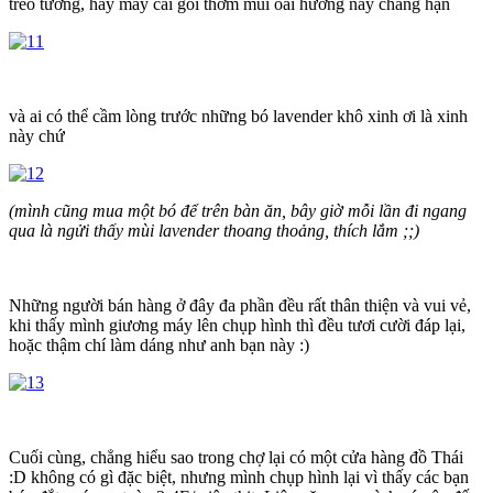
treo tường, hay mấy cái gối thơm mùi oải hương này chẳng hạn
và ai có thể cầm lòng trước những bó lavender khô xinh ơi là xinh
này chứ
(mình cũng mua một bó để trên bàn ăn, bây giờ mỗi lần đi ngang
qua là ngửi thấy mùi lavender thoang thoảng, thích lắm ;;)
Những người bán hàng ở đây đa phần đều rất thân thiện và vui vẻ,
khi thấy mình giương máy lên chụp hình thì đều tươi cười đáp lại,
hoặc thậm chí làm dáng như anh bạn này :)
Cuối cùng, chẳng hiểu sao trong chợ lại có một cửa hàng đồ Thái
:D không có gì đặc biệt, nhưng mình chụp hình lại vì thấy các bạn