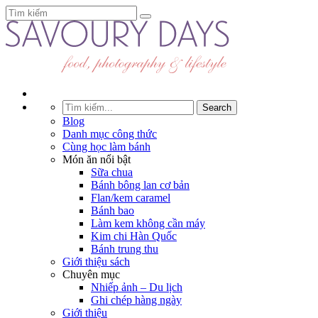
Blog
Danh mục công thức
Cùng học làm bánh
Món ăn nổi bật
Sữa chua
Bánh bông lan cơ bản
Flan/kem caramel
Bánh bao
Làm kem không cần máy
Kim chi Hàn Quốc
Bánh trung thu
Giới thiệu sách
Chuyên mục
Nhiếp ảnh – Du lịch
Ghi chép hàng ngày
Giới thiệu