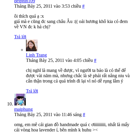
delphin109
Tháng Bảy 25, 2011 vào 3:53 chiều
#
ôi thích quá ạ :x
giá mà e cũng đc sang châu Âu :(( oải hương khô kia có đem
về VN đc k hả chị?
Trả lời
Linh Trang
Tháng Bảy 25, 2011 vào 4:05 chiều
#
chị nghĩ là mang về được, vì người ta bảo là có thể để
được vài năm mà, nhưng chắc là sẽ phải rất nâng niu và
cẩn thận trong cả quá trình đi lại vì nó dễ rụng lắm ý
Trả lời
maiphung
Tháng Bảy 25, 2011 vào 11:46 sáng
#
omg, em mê cái gian đồ handmade quá c ơiiiiiiiiii, nhất là mấy
cái vòng hoa lavender í, bên mình k huhu ><