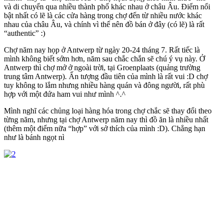
và di chuyển qua nhiều thành phố khác nhau ở châu Âu. Điểm nổi
bật nhất có lẽ là các cửa hàng trong chợ đến từ nhiều nước khác
nhau của châu Âu, và chính vì thế nên đồ bán ở đây (có lẽ) là rất
“authentic” :)
Chợ năm nay họp ở Antwerp từ ngày 20-24 tháng 7. Rất tiếc là
mình không biết sớm hơn, năm sau chắc chắn sẽ chú ý vụ này. Ở
Antwerp thì chợ mở ở ngoài trời, tại Groenplaats (quảng trường
trung tâm Antwerp). Ấn tượng đầu tiên của mình là rất vui :D chợ
tuy không to lắm nhưng nhiều hàng quán và đông người, rất phù
hợp với một đứa ham vui như mình ^.^
Mình nghĩ các chủng loại hàng hóa trong chợ chắc sẽ thay đổi theo
từng năm, nhưng tại chợ Antwerp năm nay thì đồ ăn là nhiều nhất
(thêm một điểm nữa “hợp” với sở thích của mình :D). Chẳng hạn
như là bánh ngọt nì