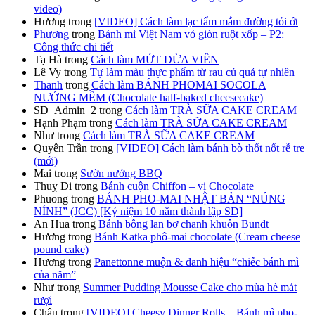
video)
Hương
trong
[VIDEO] Cách làm lạc tẩm mắm đường tỏi ớt
Phương
trong
Bánh mì Việt Nam vỏ giòn ruột xốp – P2:
Công thức chi tiết
Tạ Hà
trong
Cách làm MỨT DỪA VIÊN
Lê Vy
trong
Tự làm màu thực phẩm từ rau củ quả tự nhiên
Thanh
trong
Cách làm BÁNH PHOMAI SOCOLA
NƯỚNG MỀM (Chocolate half-baked cheesecake)
SD_Admin_2
trong
Cách làm TRÀ SỮA CAKE CREAM
Hạnh Phạm
trong
Cách làm TRÀ SỮA CAKE CREAM
Như
trong
Cách làm TRÀ SỮA CAKE CREAM
Quyên Trần
trong
[VIDEO] Cách làm bánh bò thốt nốt rễ tre
(mới)
Mai
trong
Sườn nướng BBQ
Thuỵ Di
trong
Bánh cuộn Chiffon – vị Chocolate
Phuong
trong
BÁNH PHO-MAI NHẬT BẢN “NÚNG
NÍNH” (JCC) [Kỷ niệm 10 năm thành lập SD]
An Hua
trong
Bánh bông lan bơ chanh khuôn Bundt
Hương
trong
Bánh Katka phô-mai chocolate (Cream cheese
pound cake)
Hương
trong
Panettonne muộn & danh hiệu “chiếc bánh mì
của năm”
Như
trong
Summer Pudding Mousse Cake cho mùa hè mát
rượi
Châu
trong
[VIDEO] Cheesy Dinner Rolls – Bánh mì pho-