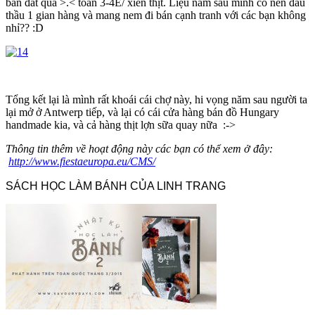
bán đắt quá >.< toàn 3-4E/ xiên thịt. Liệu năm sau mình có nên đấu
thầu 1 gian hàng và mang nem đi bán cạnh tranh với các bạn không
nhỉ?? :D
Tổng kết lại là mình rất khoái cái chợ này, hi vọng năm sau người ta
lại mở ở Antwerp tiếp, và lại có cái cửa hàng bán đồ Hungary
handmade kia, và cả hàng thịt lợn sữa quay nữa :->
Thông tin thêm về hoạt động này các bạn có thể xem ở đây:
http://www.fiestaeuropa.eu/CMS/
SÁCH HỌC LÀM BÁNH CỦA LINH TRANG