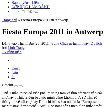
Bản quyền – Liên hệ
LỚP HỌC LÀM BÁNH
Trang chủ
»
Fiesta Europa 2011 in Antwerp
Fiesta Europa 2011 in Antwerp
Đăng vào
Tháng Bảy 25, 2011 |
trong
Chuyện hàng ngày
,
Du lịch
bởi
Linh Trang
|
15 Bình luận
Email
Lưu
In
Cỡ chữ
Thứ 7 tuần trước có việc phải ra trung tâm và tình cờ “lạc” vào cái
chợ này . Thật ra đến bây giờ mình cũng không thực sự nắm rõ
thông tin về cái chợ này lắm, chỉ biết sơ sơ nó tên là “Europese
markt” hay là “chợ châu Âu”. Chợ họat động theo hình thức “mở”