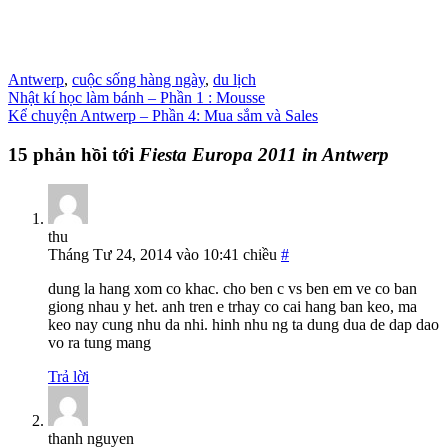
Antwerp
,
cuộc sống hàng ngày
,
du lịch
Nhật kí học làm bánh – Phần 1 : Mousse
Kể chuyện Antwerp – Phần 4: Mua sắm và Sales
15 phản hồi tới
Fiesta Europa 2011 in Antwerp
thu
Tháng Tư 24, 2014 vào 10:41 chiều
#
dung la hang xom co khac. cho ben c vs ben em ve co ban
giong nhau y het. anh tren e trhay co cai hang ban keo, ma
keo nay cung nhu da nhi. hinh nhu ng ta dung dua de dap dao
vo ra tung mang
Trả lời
thanh nguyen