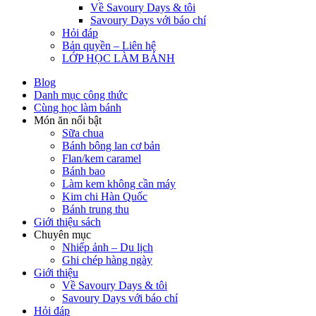
Về Savoury Days & tôi
Savoury Days với báo chí
Hỏi đáp
Bản quyền – Liên hệ
LỚP HỌC LÀM BÁNH
Blog
Danh mục công thức
Cùng học làm bánh
Món ăn nổi bật
Sữa chua
Bánh bông lan cơ bản
Flan/kem caramel
Bánh bao
Làm kem không cần máy
Kim chi Hàn Quốc
Bánh trung thu
Giới thiệu sách
Chuyên mục
Nhiếp ảnh – Du lịch
Ghi chép hàng ngày
Giới thiệu
Về Savoury Days & tôi
Savoury Days với báo chí
Hỏi đáp