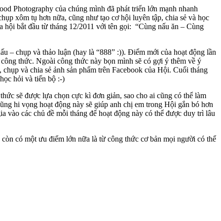
 Food Photography của chúng mình đã phát triển lớn mạnh nhanh
chụp xôm tụ hơn nữa, cũng như tạo cơ hội luyên tập, chia sẻ và học
ủa hội bắt đầu từ tháng 12/2011 với tên gọi: “Cùng nấu ăn – Cùng
ấu – chụp và thảo luận (hay là “888” :)). Điểm mới của hoạt động lần
t công thức. Ngoài công thức này bọn mình sẽ có gợi ý thêm về ý
, chụp và chia sẻ ảnh sản phẩm trên Facebook của Hội. Cuối tháng
ọc hỏi và tiến bộ :-)
hức sẽ được lựa chọn cực kì đơn giản, sao cho ai cũng có thể làm
ũng hi vọng hoạt động này sẽ giúp anh chị em trong Hội gắn bó hơn
ia vào các chủ đề mỗi tháng để hoạt động này có thể được duy trì lâu
 còn có một ưu điểm lớn nữa là từ công thức cơ bản mọi người có thể