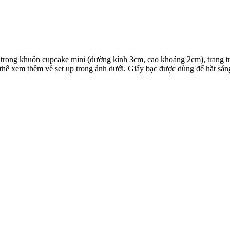
m trong khuôn cupcake mini (đường kính 3cm, cao khoảng 2cm), trang 
ể xem thêm về set up trong ảnh dưới. Giấy bạc được dùng để hắt sáng, 