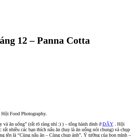
áng 12 – Panna Cotta
ủa Hội Food Photography.
và ăn uống” (rất rõ ràng nhỉ :) ) – tổng hành dinh ở
ĐÂY
. Hội
c rất nhiều các bạn thích nấu ăn (hay là ăn uống nói chung) và chụp
mang tên là “Cùng nấu ăn – Cùng chụp ảnh”. Ý tưởng của bọn mình –