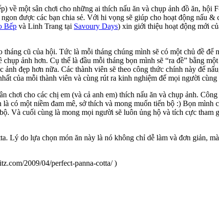
ếp) về một sân chơi cho những ai thích nấu ăn và chụp ảnh đồ ăn, hội
n ngon được các bạn chia sẻ. Với hi vọng sẽ giúp cho hoạt động nấu & 
o Bếp
và Linh Trang tại
Savoury Days
) xin giới thiệu hoạt động mới c
 tháng cũ của hội. Tức là mỗi tháng chúng mình sẽ có một chủ đề để n
hề chụp ảnh hơn. Cụ thể là đầu mỗi tháng bọn mình sẽ “ra đề” bằng mộ
c ảnh đẹp hơn nữa. Các thành viên sẽ theo công thức chính này để nấu
hất của mỗi thành viên và cùng rút ra kinh nghiệm để mọi người cùng h
 chơi cho các chị em (và cả anh em) thích nấu ăn và chụp ảnh. Công t
 là có một niềm đam mê, sở thích và mong muốn tiến bộ :) Bọn mình c
 bộ. Và cuối cùng là mong mọi người sẽ luôn ủng hộ và tích cực tham g
ta. Lý do lựa chọn món ăn này là nó không chỉ dễ làm và đơn giản, mà
tz.com/2009/04/perfect-panna-cotta/ )