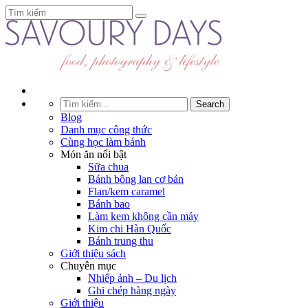
Blog
Danh mục công thức
Cùng học làm bánh
Món ăn nổi bật
Sữa chua
Bánh bông lan cơ bản
Flan/kem caramel
Bánh bao
Làm kem không cần máy
Kim chi Hàn Quốc
Bánh trung thu
Giới thiệu sách
Chuyên mục
Nhiếp ảnh – Du lịch
Ghi chép hàng ngày
Giới thiệu