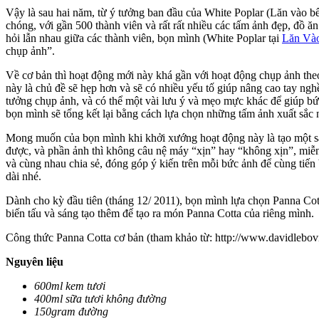
Vậy là sau hai năm, từ ý tưởng ban đầu của White Poplar (Lăn vào b
chóng, với gần 500 thành viên và rất rất nhiều các tấm ảnh đẹp, đồ ă
hỏi lẫn nhau giữa các thành viên, bọn mình (White Poplar tại
Lăn Và
chụp ảnh”.
Về cơ bản thì hoạt động mới này khá gần với hoạt động chụp ảnh theo
này là chủ đề sẽ hẹp hơn và sẽ có nhiều yếu tố giúp nâng cao tay ng
tưởng chụp ảnh, và có thể một vài lưu ý và mẹo mực khác để giúp bứ
bọn mình sẽ tổng kết lại bằng cách lựa chọn những tấm ảnh xuất sắc n
Mong muốn của bọn mình khi khởi xướng hoạt động này là tạo một sân
được, và phần ảnh thì không câu nệ máy “xịn” hay “không xịn”, miễn
và cùng nhau chia sẻ, đóng góp ý kiến trên mỗi bức ảnh để cùng tiến
dài nhé.
Dành cho kỳ đầu tiên (tháng 12/ 2011), bọn mình lựa chọn Panna Cot
biến tấu và sáng tạo thêm để tạo ra món Panna Cotta của riêng mình.
Công thức Panna Cotta cơ bản (tham khảo từ: http://www.davidlebovi
Nguyên liệu
600ml kem tươi
400ml sữa tươi không đường
150gram đường