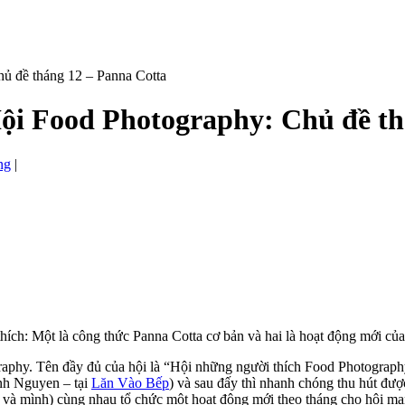
hủ đề tháng 12 – Panna Cotta
Hội Food Photography: Chủ đề th
ng
|
thích: Một là công thức Panna Cotta cơ bản và hai là hoạt động mới c
graphy. Tên đầy đủ của hội là “Hội những người thích Food Photography 
Anh Nguyen – tại
Lăn Vào Bếp
) và sau đấy thì nhanh chóng thu hút đượ
ar và mình) cùng nhau tổ chức một hoạt động mới theo tháng cho hội 