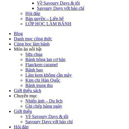
Về Savoury Days & tôi
Savoury Days với báo chí
Hỏi đáp
Bản quyền – Liên hệ
LỚP HỌC LÀM BÁNH
Blog
Danh mục công thức
Cùng học làm bánh
Món ăn nổi bật
Sữa chua
Bánh bông lan cơ bản
Flan/kem caramel
Bánh bao
Làm kem không cần máy
Kim chi Hàn Quốc
Bánh trung thu
Giới thiệu sách
Chuyên mục
Nhiếp ảnh – Du lịch
Ghi chép hàng ngày
Giới thiệu
Về Savoury Days & tôi
Savoury Days với báo chí
Hỏi đáp