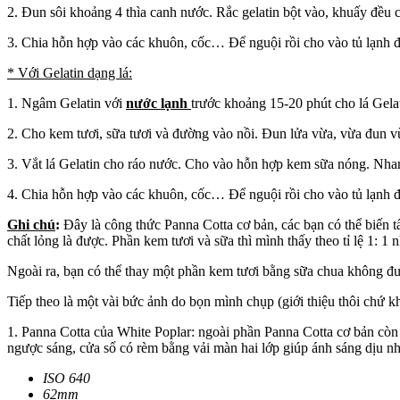
2. Đun sôi khoảng 4 thìa canh nước. Rắc gelatin bột vào, khuấy đều 
3. Chia hỗn hợp vào các khuôn, cốc… Để nguội rồi cho vào tủ lạnh để 
* Với Gelatin dạng lá:
1. Ngâm Gelatin với
nước lạnh
trước khoảng 15-20 phút cho lá Gel
2. Cho kem tươi, sữa tươi và đường vào nồi. Đun lửa vừa, vừa đun v
3. Vắt lá Gelatin cho ráo nước. Cho vào hỗn hợp kem sữa nóng. Nhanh
4. Chia hỗn hợp vào các khuôn, cốc… Để nguội rồi cho vào tủ lạnh để 
Ghi chú
:
Đây là công thức Panna Cotta cơ bản, các bạn có thể biến t
chất lỏng là được. Phần kem tươi và sữa thì mình thấy theo tỉ lệ 1:
Ngoài ra, bạn có thể thay một phần kem tươi bằng sữa chua không đư
Tiếp theo là một vài bức ảnh do bọn mình chụp (giới thiệu thôi chứ 
1. Panna Cotta của White Poplar: ngoài phần Panna Cotta cơ bản còn 
ngược sáng, cửa sổ có rèm bằng vải màn hai lớp giúp ánh sáng dịu nh
ISO 640
62mm