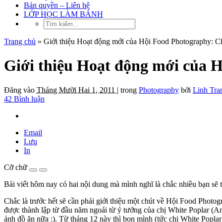
Bản quyền – Liên hệ
LỚP HỌC LÀM BÁNH
Trang chủ
»
Giới thiệu Hoạt động mới của Hội Food Photography: C
Giới thiệu Hoạt động mới của 
Đăng vào
Tháng Mười Hai 1, 2011 |
trong
Photography
bởi
Linh Tra
42 Bình luận
Email
Lưu
In
Cỡ chữ
Bài viết hôm nay có hai nội dung mà mình nghĩ là chắc nhiều bạn sẽ 
Chắc là trước hết sẽ cần phải giới thiệu một chút về Hội Food Photo
được thành lập từ đầu năm ngoái từ ý tưởng của chị White Poplar (
ảnh đồ ăn nữa :). Từ tháng 12 này thì bọn mình (tức chị White Popl