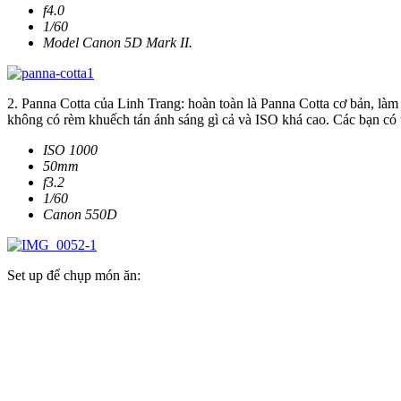
f4.0
1/60
Model Canon 5D Mark II.
2. Panna Cotta của Linh Trang: hoàn toàn là Panna Cotta cơ bản, là
không có rèm khuếch tán ánh sáng gì cả và ISO khá cao. Các bạn có th
ISO 1000
50mm
f3.2
1/60
Canon 550D
Set up để chụp món ăn: