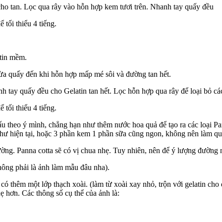
cho tan. Lọc qua rây vào hỗn hợp kem tươi trên. Nhanh tay quấy đều
tối thiểu 4 tiếng.
atin mềm.
ừa quấy đến khi hỗn hợp mấp mé sôi và đường tan hết.
 tay quấy đều cho Gelatin tan hết. Lọc hỗn hợp qua rây để loại bỏ cá
tối thiểu 4 tiếng.
ấu theo ý mình, chẳng hạn như thêm nước hoa quả để tạo ra các loại Pan
 1 như hiện tại, hoặc 3 phần kem 1 phần sữa cũng ngon, không nên làm 
ờng. Panna cotta sẽ có vị chua nhẹ. Tuy nhiên, nên để ý lượng đường 
không phải là ảnh làm mẫu đâu nha).
có thêm một lớp thạch xoài. (làm từ xoài xay nhỏ, trộn với gelatin cho
ẹ hơn. Các thông số cụ thể của ảnh là: