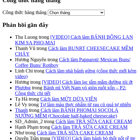
Công thức hàng tháng
Công thức hàng tháng
Phản hồi gần đây
Thu Luong
trong
[VIDEO] Cách làm BÁNH BÔNG LAN
KIM SA PHO-MAI
Thanh Vũ
trong
Cách làm BUNRT CHEESECAKE MỀM
CHẢY
Hương Nguyên
trong
Cách làm Papparoti/ Mexican Buns/
Coffee Buns/ Rotiboy
Linh Chi
trong
Cách làm nhà bánh gừng (công thức mới kèm
video)
Hương
trong
[VIDEO] Cách làm lạc tẩm mắm đường tỏi ớt
Phương
trong
Bánh mì Việt Nam vỏ giòn ruột xốp – P2:
Công thức chi tiết
Tạ Hà
trong
Cách làm MỨT DỪA VIÊN
Lê Vy
trong
Tự làm màu thực phẩm từ rau củ quả tự nhiên
Thanh
trong
Cách làm BÁNH PHOMAI SOCOLA
NƯỚNG MỀM (Chocolate half-baked cheesecake)
SD_Admin_2
trong
Cách làm TRÀ SỮA CAKE CREAM
Hạnh Phạm
trong
Cách làm TRÀ SỮA CAKE CREAM
Như
trong
Cách làm TRÀ SỮA CAKE CREAM
Quyên Trần
trong
[VIDEO] Cách làm bánh bò thốt nốt rễ tre