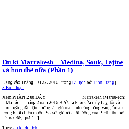
Du kí Marrakesh – Medina, Souk, Tajine
và hơn thế nữa (Phần 1)
Đăng vào
Tháng Hai 22, 2016 |
trong
Du lịch
bởi
Linh Trang
|
3 Bình luận
Xem PHẦN 2 tại ĐÂY ———————– Marrakesh (Marrakech)
– Ma-rốc – Tháng 2 năm 2016 Bước ra khỏi cửa máy bay, tôi vô
thức ngẩng đầu tận hưởng làn gió mát lành cùng nắng vàng ấm áp
trong buổi chiều muộn. So với gió rét cuối Đông của Berlin thì thời
tiết nơi đây quả […]
Tags:
du kí
,
du lịch