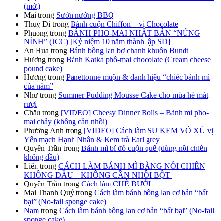
(mới)
Mai
trong
Sườn nướng BBQ
Thuỵ Di
trong
Bánh cuộn Chiffon – vị Chocolate
Phuong
trong
BÁNH PHO-MAI NHẬT BẢN “NÚNG
NÍNH” (JCC) [Kỷ niệm 10 năm thành lập SD]
An Hua
trong
Bánh bông lan bơ chanh khuôn Bundt
Hương
trong
Bánh Katka phô-mai chocolate (Cream cheese
pound cake)
Hương
trong
Panettonne muộn & danh hiệu “chiếc bánh mì
của năm”
Như
trong
Summer Pudding Mousse Cake cho mùa hè mát
rượi
Châu
trong
[VIDEO] Cheesy Dinner Rolls – Bánh mì pho-
mai chảy (không cần nhồi)
Phương Anh
trong
[VIDEO] Cách làm SU KEM VỎ XÙ vị
Yến mạch Hạnh Nhân & Kem trà Earl grey
Quyên Trần
trong
Bánh mì bí đỏ cuộn quế (dùng nồi chiên
không dầu)
Liên
trong
CÁCH LÀM BÁNH MÌ BẰNG NỒI CHIÊN
KHÔNG DẦU – KHÔNG CẦN NHỒI BỘT
Quyên Trần
trong
Cách làm CHÈ BƯỞI
Mai Thanh Quý
trong
Cách làm bánh bông lan cơ bản “bất
bại” (No-fail sponge cake)
Nam
trong
Cách làm bánh bông lan cơ bản “bất bại” (No-fail
sponge cake)