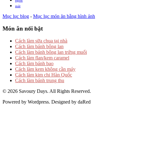
ngon
mát
Mục lục blog
-
Mục lục món ăn bằng hình ảnh
Món ăn nổi bật
Cách làm sữa chua tại nhà
Cách làm bánh bông lan
Cách làm bánh bông lan trứng muối
Cách làm flan/kem caramel
Cách làm bánh bao
Cách làm kem không cần máy
Cách làm kim chi Hàn Quốc
Cách làm bánh trung thu
© 2026 Savoury Days. All Rights Reserved.
Powered by Wordpress. Designed by daRed