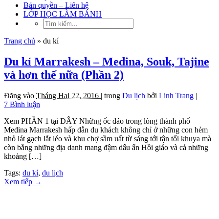
Bản quyền – Liên hệ
LỚP HỌC LÀM BÁNH
Trang chủ
»
du kí
Du kí Marrakesh – Medina, Souk, Tajine
và hơn thế nữa (Phần 2)
Đăng vào
Tháng Hai 22, 2016 |
trong
Du lịch
bởi
Linh Trang
|
7 Bình luận
Xem PHẦN 1 tại ĐÂY Những ốc đảo trong lòng thành phố
Medina Marrakesh hấp dẫn du khách không chỉ ở những con hẻm
nhỏ lát gạch lắt léo và khu chợ sầm uất từ sáng tới tận tối khuya mà
còn bằng những địa danh mang đậm dấu ấn Hồi giáo và cả những
khoảng […]
Tags:
du kí
,
du lịch
Xem tiếp
→