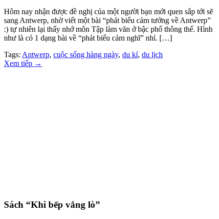
Hôm nay nhận được đề nghị của một người bạn mới quen sắp tới sẽ
sang Antwerp, nhờ viết một bài “phát biểu cảm tưởng về Antwerp”
:) tự nhiên lại thấy nhớ môn Tập làm văn ở bậc phổ thông thế. Hình
như là có 1 dạng bài về “phát biểu cảm nghĩ” nhỉ. […]
Tags:
Antwerp
,
cuộc sống hàng ngày
,
du kí
,
du lịch
Xem tiếp
→
Sách “Khi bếp vắng lò”