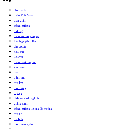
làm bánh
món Việt Nam
đơn giản
tráng miệng
baking
món ăn hàng ngày
Tết Nguyên Đán
chocolate
hoa quả
Gateau
món nước ngoài
kem tươi
rau
bánh mì
thịt lợn
bánh quy
thịt gà
chia sẻ kinh nghiệm
giáng sinh
tráng miệng không lò nướng
thịt bò
du lịch
bánh trung thu