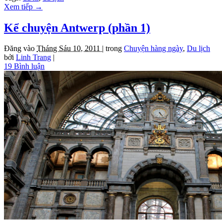
Xem tiếp
→
Kể chuyện Antwerp (phần 1)
Đăng vào
Tháng Sáu 10, 2011 |
trong
Chuyện hàng ngày
,
Du lịch
bởi
Linh Trang
|
19 Bình luận