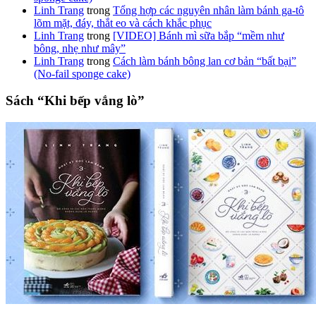
Linh Trang
trong
Tổng hợp các nguyên nhân làm bánh ga-tô
lõm mặt, đáy, thắt eo và cách khắc phục
Linh Trang
trong
[VIDEO] Bánh mì sữa bắp “mềm như
bông, nhẹ như mây”
Linh Trang
trong
Cách làm bánh bông lan cơ bản “bất bại”
(No-fail sponge cake)
Sách “Khi bếp vắng lò”