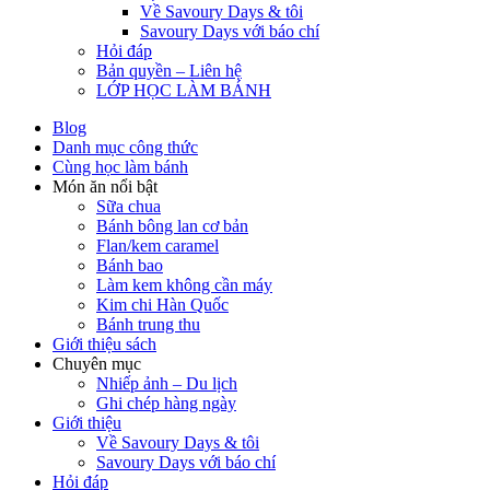
Về Savoury Days & tôi
Savoury Days với báo chí
Hỏi đáp
Bản quyền – Liên hệ
LỚP HỌC LÀM BÁNH
Blog
Danh mục công thức
Cùng học làm bánh
Món ăn nổi bật
Sữa chua
Bánh bông lan cơ bản
Flan/kem caramel
Bánh bao
Làm kem không cần máy
Kim chi Hàn Quốc
Bánh trung thu
Giới thiệu sách
Chuyên mục
Nhiếp ảnh – Du lịch
Ghi chép hàng ngày
Giới thiệu
Về Savoury Days & tôi
Savoury Days với báo chí
Hỏi đáp