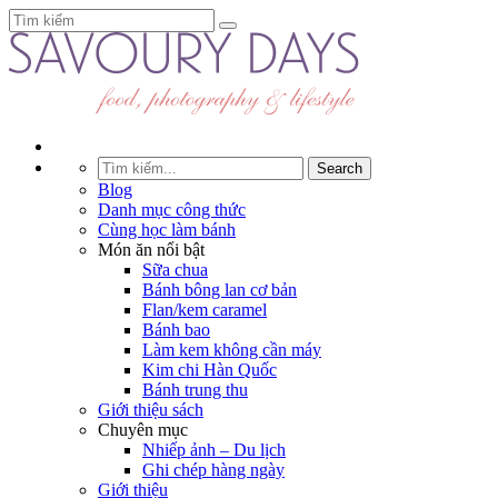
Blog
Danh mục công thức
Cùng học làm bánh
Món ăn nổi bật
Sữa chua
Bánh bông lan cơ bản
Flan/kem caramel
Bánh bao
Làm kem không cần máy
Kim chi Hàn Quốc
Bánh trung thu
Giới thiệu sách
Chuyên mục
Nhiếp ảnh – Du lịch
Ghi chép hàng ngày
Giới thiệu