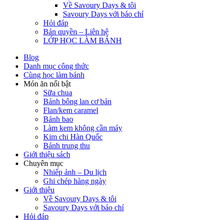
Về Savoury Days & tôi
Savoury Days với báo chí
Hỏi đáp
Bản quyền – Liên hệ
LỚP HỌC LÀM BÁNH
Blog
Danh mục công thức
Cùng học làm bánh
Món ăn nổi bật
Sữa chua
Bánh bông lan cơ bản
Flan/kem caramel
Bánh bao
Làm kem không cần máy
Kim chi Hàn Quốc
Bánh trung thu
Giới thiệu sách
Chuyên mục
Nhiếp ảnh – Du lịch
Ghi chép hàng ngày
Giới thiệu
Về Savoury Days & tôi
Savoury Days với báo chí
Hỏi đáp