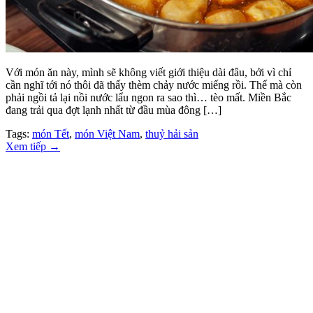
Với món ăn này, mình sẽ không viết giới thiệu dài đâu, bởi vì chỉ
cần nghĩ tới nó thôi đã thấy thèm chảy nước miếng rồi. Thế mà còn
phải ngồi tả lại nồi nước lẩu ngon ra sao thì… tèo mất. Miền Bắc
đang trải qua đợt lạnh nhất từ đầu mùa đông […]
Tags:
món Tết
,
món Việt Nam
,
thuỷ hải sản
Xem tiếp
→