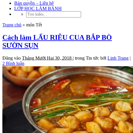
Bản quyền – Liên hệ
LỚP HỌC LÀM BÁNH
Trang chủ
»
món Tết
Cách làm LẨU RIÊU CUA BẮP BÒ
SƯỜN SỤN
Đăng vào
Tháng Mười Hai 30, 2018 |
trong
Tin tức
bởi
Linh Trang
|
2 Bình luận