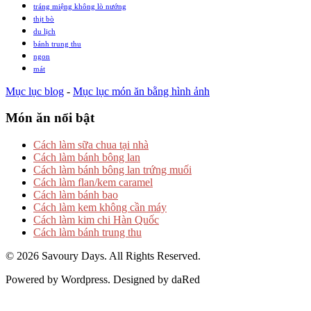
tráng miệng không lò nướng
thịt bò
du lịch
bánh trung thu
ngon
mát
Mục lục blog
-
Mục lục món ăn bằng hình ảnh
Món ăn nổi bật
Cách làm sữa chua tại nhà
Cách làm bánh bông lan
Cách làm bánh bông lan trứng muối
Cách làm flan/kem caramel
Cách làm bánh bao
Cách làm kem không cần máy
Cách làm kim chi Hàn Quốc
Cách làm bánh trung thu
© 2026 Savoury Days. All Rights Reserved.
Powered by Wordpress. Designed by daRed