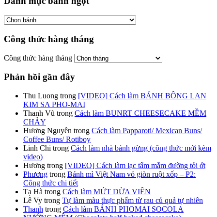
Danh mục bánh ngọt
Công thức hàng tháng
Công thức hàng tháng
Phản hồi gần đây
Thu Luong
trong
[VIDEO] Cách làm BÁNH BÔNG LAN
KIM SA PHO-MAI
Thanh Vũ
trong
Cách làm BUNRT CHEESECAKE MỀM
CHẢY
Hương Nguyên
trong
Cách làm Papparoti/ Mexican Buns/
Coffee Buns/ Rotiboy
Linh Chi
trong
Cách làm nhà bánh gừng (công thức mới kèm
video)
Hương
trong
[VIDEO] Cách làm lạc tẩm mắm đường tỏi ớt
Phương
trong
Bánh mì Việt Nam vỏ giòn ruột xốp – P2:
Công thức chi tiết
Tạ Hà
trong
Cách làm MỨT DỪA VIÊN
Lê Vy
trong
Tự làm màu thực phẩm từ rau củ quả tự nhiên
Thanh
trong
Cách làm BÁNH PHOMAI SOCOLA