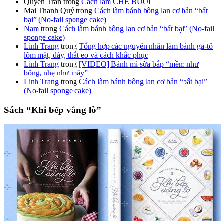
Quyên Trần
trong
Cách làm CHÈ BƯỞI
Mai Thanh Quý
trong
Cách làm bánh bông lan cơ bản “bất
bại” (No-fail sponge cake)
Nam
trong
Cách làm bánh bông lan cơ bản “bất bại” (No-fail
sponge cake)
Linh Trang
trong
Tổng hợp các nguyên nhân làm bánh ga-tô
lõm mặt, đáy, thắt eo và cách khắc phục
Linh Trang
trong
[VIDEO] Bánh mì sữa bắp “mềm như
bông, nhẹ như mây”
Linh Trang
trong
Cách làm bánh bông lan cơ bản “bất bại”
(No-fail sponge cake)
Sách “Khi bếp vắng lò”