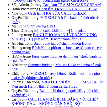
NƯỚNG MỀM (Chocolate half-baked cheesecake)
SD_Admin_2
trong
Cách làm TRÀ SỮA CAKE CREAM
Hạnh Phạm
trong
Cách làm TRÀ SỮA CAKE CREAM
Như
trong
Cách làm TRÀ SỮA CAKE CREAM
Quyên Trần
trong
[VIDEO] Cách làm bánh bò thốt nốt rễ tre
(mới)
Mai
trong
Sườn nướng BBQ
Thuỵ Di
trong
Bánh cuộn Chiffon – vị Chocolate
Phuong
trong
BÁNH PHO-MAI NHẬT BẢN “NÚNG
NÍNH” (JCC) [Kỷ niệm 10 năm thành lập SD]
An Hua
trong
Bánh bông lan bơ chanh khuôn Bundt
Hương
trong
Bánh Katka phô-mai chocolate (Cream cheese
pound cake)
Hương
trong
Panettonne muộn & danh hiệu “chiếc bánh mì
của năm”
Như
trong
Summer Pudding Mousse Cake cho mùa hè mát
rượi
Châu
trong
[VIDEO] Cheesy Dinner Rolls – Bánh mì pho-
mai chảy (không cần nhồi)
Phương Anh
trong
[VIDEO] Cách làm SU KEM VỎ XÙ vị
Yến mạch Hạnh Nhân & Kem trà Earl grey
Quyên Trần
trong
Bánh mì bí đỏ cuộn quế (dùng nồi chiên
không dầu)
Liên
trong
CÁCH LÀM BÁNH MÌ BẰNG NỒI CHIÊN
KHÔNG DẦU – KHÔNG CẦN NHỒI BỘT