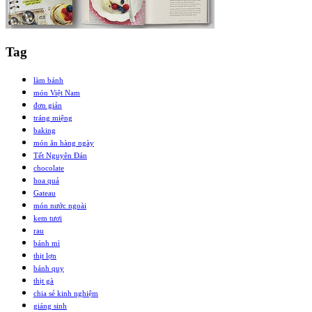
Tag
làm bánh
món Việt Nam
đơn giản
tráng miệng
baking
món ăn hàng ngày
Tết Nguyên Đán
chocolate
hoa quả
Gateau
món nước ngoài
kem tươi
rau
bánh mì
thịt lợn
bánh quy
thịt gà
chia sẻ kinh nghiệm
giáng sinh