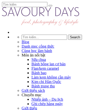
Blog
Danh mục công thức
Cùng học làm bánh
Món ăn nổi bật
Sữa chua
Bánh bông lan cơ bản
Flan/kem caramel
Bánh bao
Làm kem không cần máy
Kim chi Hàn Quốc
Bánh trung thu
Giới thiệu sách
Chuyên mục
Nhiếp ảnh – Du lịch
Ghi chép hàng ngày
Giới thiệu