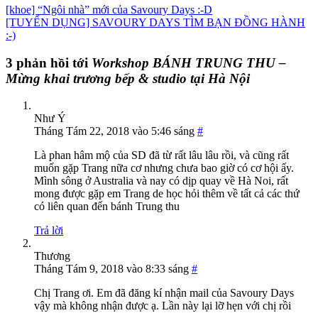
[khoe] “Ngôi nhà” mới của Savoury Days :-D
[TUYỂN DỤNG] SAVOURY DAYS TÌM BẠN ĐỒNG HÀNH
:-)
3 phản hồi tới
Workshop BÁNH TRUNG THU –
Mừng khai trương bếp & studio tại Hà Nội
Như Ý
Tháng Tám 22, 2018 vào 5:46 sáng
#
Là phan hâm mộ của SD đã từ rất lâu lâu rồi, và cũng rất
muốn gặp Trang nữa cơ nhưng chưa bao giờ có cơ hội ấy.
Mình sông ở Australia và nay có dịp quay về Hà Noi, rất
mong được gặp em Trang de học hỏi thêm về tất cả các thứ
có liên quan đến bánh Trung thu
Trả lời
Thương
Tháng Tám 9, 2018 vào 8:33 sáng
#
Chị Trang ơi. Em đã đăng kí nhận mail của Savoury Days
vậy mà không nhận được ạ. Lần này lại lỡ hẹn với chị rồi