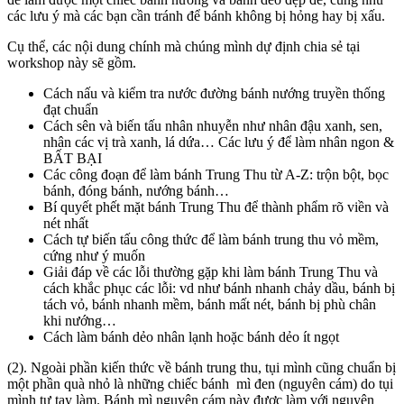
các lưu ý mà các bạn cần tránh để bánh không bị hỏng hay bị xấu.
Cụ thể, các nội dung chính mà chúng mình dự định chia sẻ tại
workshop này sẽ gồm.
Cách nấu và kiểm tra nước đường bánh nướng truyền thống
đạt chuẩn
Cách sên và biến tấu nhân nhuyễn như nhân đậu xanh, sen,
nhân các vị trà xanh, lá dứa… Các lưu ý để làm nhân ngon &
BẤT BẠI
Các công đoạn để làm bánh Trung Thu từ A-Z: trộn bột, bọc
bánh, đóng bánh, nướng bánh…
Bí quyết phết mặt bánh Trung Thu để thành phẩm rõ viền và
nét nhất
Cách tự biến tấu công thức để làm bánh trung thu vỏ mềm,
cứng như ý muốn
Giải đáp về các lỗi thường gặp khi làm bánh Trung Thu và
cách khắc phục các lỗi: vd như bánh nhanh chảy dầu, bánh bị
tách vỏ, bánh nhanh mềm, bánh mất nét, bánh bị phù chân
khi nướng…
Cách làm bánh dẻo nhân lạnh hoặc bánh dẻo ít ngọt
(2). Ngoài phần kiến thức về bánh trung thu, tụi mình cũng chuẩn bị
một phần quà nhỏ là những chiếc bánh mì đen (nguyên cám) do tụi
mình tự tay làm. Bánh mì nguyên cám này được làm với nguyên