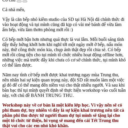
Cả nhà mến,
Vậy là căn bếp nhỏ kiêm studio của SD tại Hà Nội đã chính thức đi
vào hoạt động và tụi mình cũng đã kịp có vài mẻ bánh để vừa làm
ấm bếp, vừa làm thơm phòng mới rồi :)
Có bếp mới bận hơn nhưng quả thực là vui lắm. Mỗi buổi sáng tỉnh
dậy thấy hứng khởi hơn khi nghĩ tới một ngày mới ở bếp, nấu món
này, thử công thức món kia, chụp ảnh thật đẹp rồi chia sẻ. Có bếp
mới rồi cũng tiện cho tụi mình tổ chức nhiều hoạt động offline hơn,
những việc mà trước đây khi chưa có cơ sở chính thức, tụi mình khó
có thể làm được.
Năm nay tình cờ bếp mới được khai trương ngay mùa Trung thu,
nên nhân hai sự kiện quan trọng này, đội SD rất muốn làm một việc
gì đó để có thể mang đến niềm vui cho thật nhiều người. Và sau khi
bàn bạc thì tụi mình quyết định sẽ thực hiện workshop vào cuối tuần
này, với chủ đề BÁNH TRUNG THU.
Workshop này về cơ bản là một kiểu lớp học. Vì vậy nên sẽ có
phí tham dự, tuy nhiên vì đây là sự kiện khai trương nên tất cả
phần phí thu được từ người tham dự tụi mình sẽ tặng lại cho
một tổ chức từ thiện, hi vọng sẽ mang đến cái Tết Trung thu
thật vui cho các em nhỏ khó khăn.