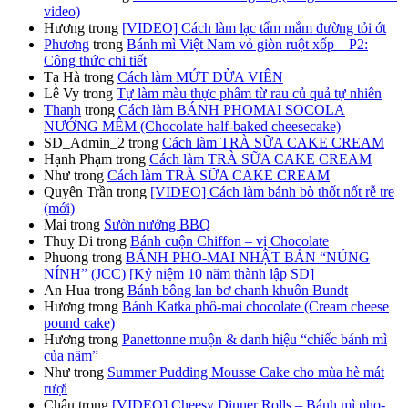
video)
Hương
trong
[VIDEO] Cách làm lạc tẩm mắm đường tỏi ớt
Phương
trong
Bánh mì Việt Nam vỏ giòn ruột xốp – P2:
Công thức chi tiết
Tạ Hà
trong
Cách làm MỨT DỪA VIÊN
Lê Vy
trong
Tự làm màu thực phẩm từ rau củ quả tự nhiên
Thanh
trong
Cách làm BÁNH PHOMAI SOCOLA
NƯỚNG MỀM (Chocolate half-baked cheesecake)
SD_Admin_2
trong
Cách làm TRÀ SỮA CAKE CREAM
Hạnh Phạm
trong
Cách làm TRÀ SỮA CAKE CREAM
Như
trong
Cách làm TRÀ SỮA CAKE CREAM
Quyên Trần
trong
[VIDEO] Cách làm bánh bò thốt nốt rễ tre
(mới)
Mai
trong
Sườn nướng BBQ
Thuỵ Di
trong
Bánh cuộn Chiffon – vị Chocolate
Phuong
trong
BÁNH PHO-MAI NHẬT BẢN “NÚNG
NÍNH” (JCC) [Kỷ niệm 10 năm thành lập SD]
An Hua
trong
Bánh bông lan bơ chanh khuôn Bundt
Hương
trong
Bánh Katka phô-mai chocolate (Cream cheese
pound cake)
Hương
trong
Panettonne muộn & danh hiệu “chiếc bánh mì
của năm”
Như
trong
Summer Pudding Mousse Cake cho mùa hè mát
rượi
Châu
trong
[VIDEO] Cheesy Dinner Rolls – Bánh mì pho-