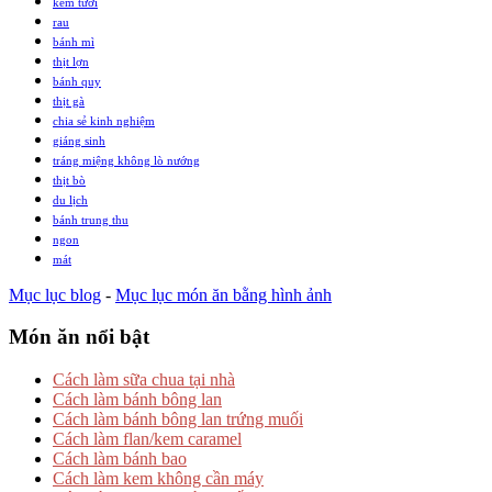
kem tươi
rau
bánh mì
thịt lợn
bánh quy
thịt gà
chia sẻ kinh nghiệm
giáng sinh
tráng miệng không lò nướng
thịt bò
du lịch
bánh trung thu
ngon
mát
Mục lục blog
-
Mục lục món ăn bằng hình ảnh
Món ăn nổi bật
Cách làm sữa chua tại nhà
Cách làm bánh bông lan
Cách làm bánh bông lan trứng muối
Cách làm flan/kem caramel
Cách làm bánh bao
Cách làm kem không cần máy