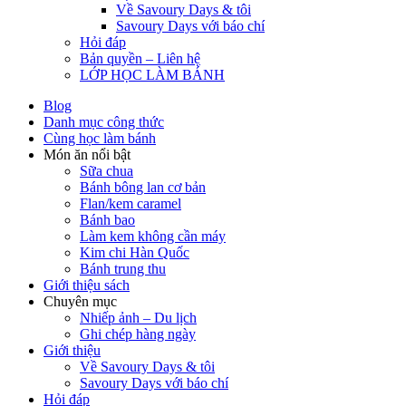
Về Savoury Days & tôi
Savoury Days với báo chí
Hỏi đáp
Bản quyền – Liên hệ
LỚP HỌC LÀM BÁNH
Blog
Danh mục công thức
Cùng học làm bánh
Món ăn nổi bật
Sữa chua
Bánh bông lan cơ bản
Flan/kem caramel
Bánh bao
Làm kem không cần máy
Kim chi Hàn Quốc
Bánh trung thu
Giới thiệu sách
Chuyên mục
Nhiếp ảnh – Du lịch
Ghi chép hàng ngày
Giới thiệu
Về Savoury Days & tôi
Savoury Days với báo chí
Hỏi đáp