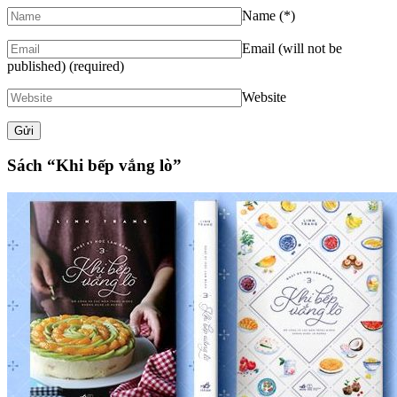
Name
(*)
Email (will not be
published)
(required)
Website
Sách “Khi bếp vắng lò”