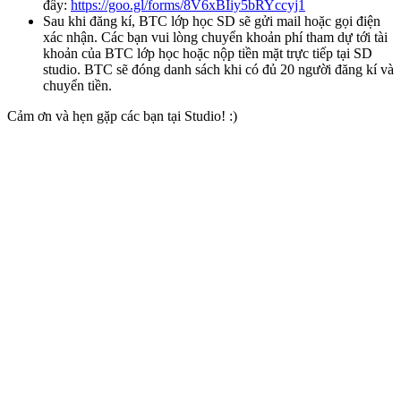
đây:
https://goo.gl/forms/8V6xBIiy5bRYccyj1
Sau khi đăng kí, BTC lớp học SD sẽ gửi mail hoặc gọi điện
xác nhận. Các bạn vui lòng chuyển khoản phí tham dự tới tài
khoản của BTC lớp học hoặc nộp tiền mặt trực tiếp tại SD
studio. BTC sẽ đóng danh sách khi có đủ 20 người đăng kí và
chuyển tiền.
Cảm ơn và hẹn gặp các bạn tại Studio! :)