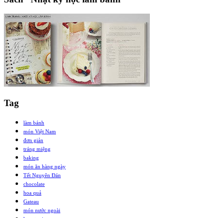
Tag
làm bánh
món Việt Nam
đơn giản
tráng miệng
baking
món ăn hàng ngày
Tết Nguyên Đán
chocolate
hoa quả
Gateau
món nước ngoài