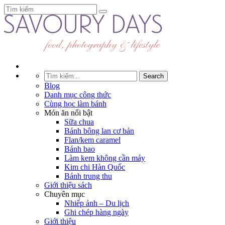
Blog
Danh mục công thức
Cùng học làm bánh
Món ăn nổi bật
Sữa chua
Bánh bông lan cơ bản
Flan/kem caramel
Bánh bao
Làm kem không cần máy
Kim chi Hàn Quốc
Bánh trung thu
Giới thiệu sách
Chuyên mục
Nhiếp ảnh – Du lịch
Ghi chép hàng ngày
Giới thiệu