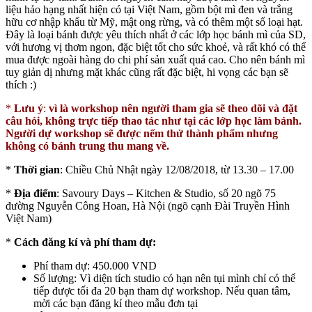
liệu hảo hạng nhất hiện có tại Việt Nam, gồm bột mì đen và trắng
hữu cơ nhập khẩu từ Mỹ, mật ong rừng, và có thêm một số loại hạt.
Đây là loại bánh được yêu thích nhất ở các lớp học bánh mì của SD,
với hương vị thơm ngon, đặc biệt tốt cho sức khoẻ, và rất khó có thể
mua được ngoài hàng do chi phí sản xuất quá cao. Cho nên bánh mì
tuy giản dị nhưng mặt khác cũng rất đặc biệt, hi vọng các bạn sẽ
thích :)
*
Lưu ý
:
vì là workshop nên người tham gia sẽ theo dõi và đặt
câu hỏi, không trực tiếp thao tác như tại các lớp học làm bánh.
Người dự workshop sẽ được nếm thử thành phẩm nhưng
không có bánh trung thu mang về.
*
Thời gian
: Chiều Chủ Nhật ngày 12/08/2018, từ 13.30 – 17.00
*
Địa điểm
: Savoury Days – Kitchen & Studio, số 20 ngõ 75
đường Nguyễn Công Hoan, Hà Nội (ngõ cạnh Đài Truyền Hình
Việt Nam)
*
Cách đăng kí và phí tham dự:
Phí tham dự: 450.000 VND
Số lượng: Vì diện tích studio có hạn nên tụi mình chỉ có thể
tiếp được tối đa 20 bạn tham dự workshop. Nếu quan tâm,
mời các bạn đăng kí theo mẫu đơn tại