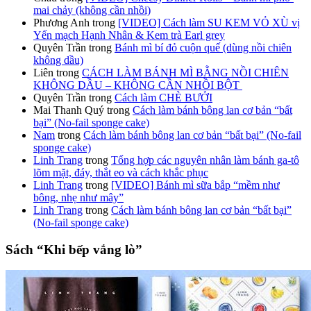
mai chảy (không cần nhồi)
Phương Anh
trong
[VIDEO] Cách làm SU KEM VỎ XÙ vị
Yến mạch Hạnh Nhân & Kem trà Earl grey
Quyên Trần
trong
Bánh mì bí đỏ cuộn quế (dùng nồi chiên
không dầu)
Liên
trong
CÁCH LÀM BÁNH MÌ BẰNG NỒI CHIÊN
KHÔNG DẦU – KHÔNG CẦN NHỒI BỘT
Quyên Trần
trong
Cách làm CHÈ BƯỞI
Mai Thanh Quý
trong
Cách làm bánh bông lan cơ bản “bất
bại” (No-fail sponge cake)
Nam
trong
Cách làm bánh bông lan cơ bản “bất bại” (No-fail
sponge cake)
Linh Trang
trong
Tổng hợp các nguyên nhân làm bánh ga-tô
lõm mặt, đáy, thắt eo và cách khắc phục
Linh Trang
trong
[VIDEO] Bánh mì sữa bắp “mềm như
bông, nhẹ như mây”
Linh Trang
trong
Cách làm bánh bông lan cơ bản “bất bại”
(No-fail sponge cake)
Sách “Khi bếp vắng lò”