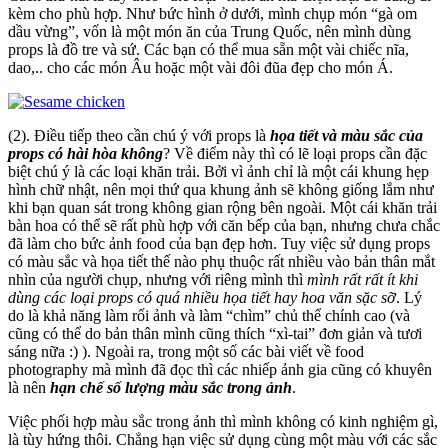
kèm cho phù hợp. Như bức hình ở dưới, mình chụp món “gà om
dầu vừng”, vốn là một món ăn của Trung Quốc, nên mình dùng
props là đồ tre và sứ. Các bạn có thể mua sẵn một vài chiếc nĩa,
dao,.. cho các món Âu hoặc một vài đôi đũa đẹp cho món Á.
(2). Điều tiếp theo cần chú ý với props là
họa tiết và màu sắc của
props có hài hòa không
? Về điểm này thì có lẽ loại props cần đặc
biệt chú ý là các loại khăn trải. Bởi vì ảnh chỉ là một cái khung hẹp
hình chữ nhật, nên mọi thứ qua khung ảnh sẽ không giống lắm như
khi bạn quan sát trong không gian rộng bên ngoài. Một cái khăn trải
bàn hoa có thể sẽ rất phù hợp với căn bếp của bạn, nhưng chưa chắc
đã làm cho bức ảnh food của bạn đẹp hơn. Tuy việc sử dụng props
có màu sắc và họa tiết thế nào phụ thuộc rất nhiều vào bản thân mắt
nhìn của người chụp, nhưng với riêng mình thì
mình rất rất ít khi
dùng các loại props có quá nhiều họa tiết hay hoa văn sặc sỡ
. Lý
do là khả năng làm rối ảnh và làm “chìm” chủ thể chính cao (và
cũng có thể do bản thân mình cũng thích “xì-tai” đơn giản và tươi
sáng nữa :) ). Ngoài ra, trong một số các bài viết về food
photography mà mình đã đọc thì các nhiếp ảnh gia cũng có khuyên
là nên
hạn chế số lượng màu sắc trong ảnh
.
Việc phối hợp màu sắc trong ảnh thì mình không có kinh nghiệm gì,
là tùy hứng thôi. Chẳng hạn việc sử dụng cùng một màu với các sắc