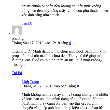
chị tự chuẩn bị phần nền nhưng chị hầu như không
dùng nền đen hay trắng mấy, vì nó còn phụ thuộc nhiều
vào ánh sáng nữa em ah
Trả lời
phuong
Tháng Sáu 17, 2013 vào 12:18 sáng
#
TRang iu ơi! Mình đang lọ mọ chụp ảnh food. Sắm lỉnh kỉnh
props rùi, khá tốn mà ảnh chưa đẹp, Trang có thể giúp mình
là dùng lens gì để chụp hình thức ăn hiệu quả nhất không?
Tks bạn.
Trả lời
Linh Trang
Tháng Sáu 20, 2013 vào 6:21 sáng
#
Mình không rành về máy ảnh và cũng không biết nhiều
về lens bạn ah, loai mình đang dùng là canon 50mm
f/1.8, mình thấy cũng ổn. bạn vào thử các forum
chuyên về nhiếp ảnh hỏi thêm ý kiến của các bạn bên