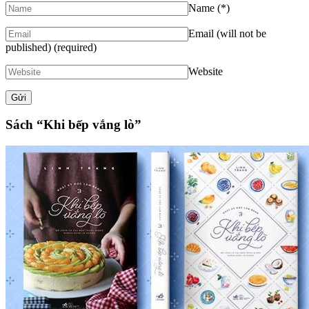
Name
(*)
Email (will not be
published)
(required)
Website
Sách “Khi bếp vắng lò”