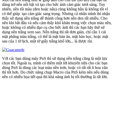
dàng trở nên nổi bật và tạo cho bức ảnh cảm giác tươi sáng. Tuy
nhiên, nền tối màu (đen hoặc nâu) cũng không hẳn là không tốt vì
có thể giúp tạo cảm giác sang trọng. Nhưng cá nhân mình thì nhận
thấy sử dụng nền trắng dễ thành công hơn nền đen rất nhiều. Cho
nên khi bắt đầu và nếu cảm thấy khó khăn trong việc chọn màu nền,
hoặc không có nhiều đạo cụ cho bức ảnh thì các bạn hãy thử sử
dụng nền trắng xem sao. Nền trắng thì rất đơn giản, chỉ cần 1 cái
mặt phẳng màu trắng, có thể là mặt bàn ăn, mặt bàn học, hoặc mặt
sau của 1 tờ lịch, một tờ giấy trắng khổ lớn,.. là được rùi.
Với các bạn dùng máy PnS thì sử dụng nền trắng cũng là một lựa
chọn tốt. Ngoài ra, mình có thêm một lời khuyên nữa cho các bạn
dùng PnS là dùng các loại màu nền trơn, hoặc có rất rất ít hoa văn
thì tốt hơn. Do chức năng chụp Macro của PnS kém nên nếu dùng
nền có nhiều họa tiết quá thì khả năng ảnh bị rối thường là rất lớn.