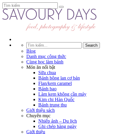
Blog
Danh mục công thức
Cùng học làm bánh
Món ăn nổi bật
Sữa chua
Bánh bông lan cơ bản
Flan/kem caramel
Bánh bao
Làm kem không cần máy
Kim chi Hàn Quốc
Bánh trung thu
Giới thiệu sách
Chuyên mục
Nhiếp ảnh – Du lịch
Ghi chép hàng ngày
Giới thiệu