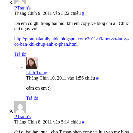
PTrann's
Tháng Chín 9, 2011 vào 3:22 chiều
#
Da em co ghi trong bai moi khi em copy ve blog chi a . Chuc
chi ngay vui
http://ptrannsfamilytable.blogspot.com/2011/09/mot-so-luu-y-
co-ban-khi-chup-anh-o-phan.html
Trả lời
Linh Trang
Tháng Chín 10, 2011 vào 1:56 chiều
#
cảm ơn em :)
Trả lời
PTrann's
Tháng Chín 8, 2011 vào 5:14 chiều
#
chi oi bai hay qua , cho T man phep copy va luu vao my blog