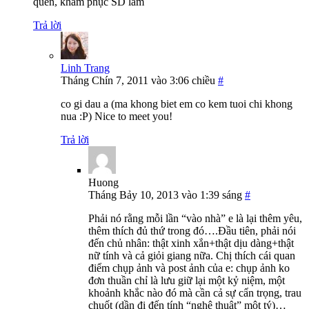
quen, khâm phục SD lắm
Trả lời
Linh Trang
Tháng Chín 7, 2011 vào 3:06 chiều
#
co gi dau a (ma khong biet em co kem tuoi chi khong
nua :P) Nice to meet you!
Trả lời
Huong
Tháng Bảy 10, 2013 vào 1:39 sáng
#
Phải nó rằng mỗi lần “vào nhà” e là lại thêm yêu,
thêm thích đủ thứ trong đó….Đầu tiên, phải nói
đến chủ nhân: thật xinh xắn+thật dịu dàng+thật
nữ tính và cả giỏi giang nữa. Chị thích cái quan
điểm chụp ảnh và post ảnh của e: chụp ảnh ko
đơn thuần chỉ là lưu giữ lại một kỷ niệm, một
khoảnh khắc nào đó mà cần cả sự cẩn trọng, trau
chuốt (dần đi đến tính “nghệ thuật” một tý)…