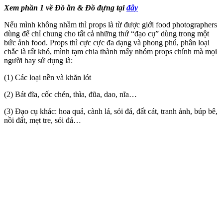
Xem phần 1 về Đồ ăn & Đồ đựng tại
đây
Nếu mình không nhầm thì props là từ được giới food photographers
dùng để chỉ chung cho tất cả những thứ “đạo cụ” dùng trong một
bức ảnh food. Props thì cực cực đa dạng và phong phú, phân loại
chắc là rất khó, mình tạm chia thành mấy nhóm props chính mà mọi
người hay sử dụng là:
(1) Các loại nền và khăn lót
(2) Bát đĩa, cốc chén, thìa, đũa, dao, nĩa…
(3) Đạo cụ khác: hoa quả, cành lá, sỏi đá, đất cát, tranh ảnh, búp bê,
nồi đất, mẹt tre, sỏi đá…