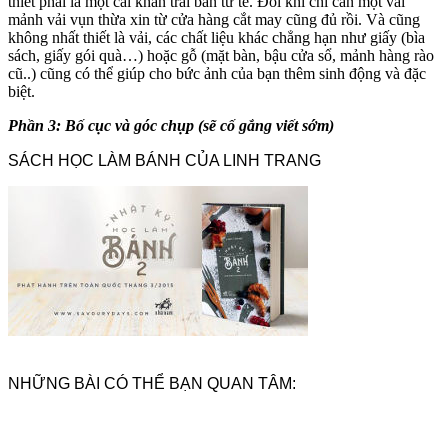
thiết phải là một cái khăn trải bàn tử tế. Đôi khi chỉ cần một vài
mảnh vải vụn thừa xin từ cửa hàng cắt may cũng đủ rồi. Và cũng
không nhất thiết là vải, các chất liệu khác chẳng hạn như giấy (bìa
sách, giấy gói quà…) hoặc gỗ (mặt bàn, bậu cửa sổ, mảnh hàng rào
cũ..) cũng có thể giúp cho bức ảnh của bạn thêm sinh động và đặc
biệt.
Phần 3: Bố cục và góc chụp
(sẽ cố gắng viết sớm)
SÁCH HỌC LÀM BÁNH CỦA LINH TRANG
NHỮNG BÀI CÓ THỂ BẠN QUAN TÂM: