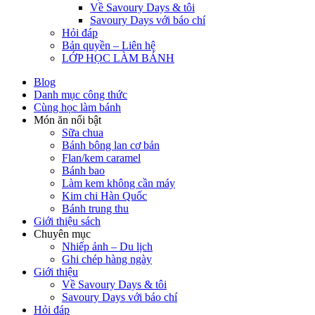
Về Savoury Days & tôi
Savoury Days với báo chí
Hỏi đáp
Bản quyền – Liên hệ
LỚP HỌC LÀM BÁNH
Blog
Danh mục công thức
Cùng học làm bánh
Món ăn nổi bật
Sữa chua
Bánh bông lan cơ bản
Flan/kem caramel
Bánh bao
Làm kem không cần máy
Kim chi Hàn Quốc
Bánh trung thu
Giới thiệu sách
Chuyên mục
Nhiếp ảnh – Du lịch
Ghi chép hàng ngày
Giới thiệu
Về Savoury Days & tôi
Savoury Days với báo chí
Hỏi đáp