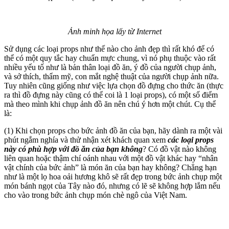
Ảnh minh họa lấy từ Internet
Sử dụng các loại props như thế nào cho ảnh đẹp thì rất khó để có
thể có một quy tắc hay chuẩn mực chung, vì nó phụ thuộc vào rất
nhiều yếu tố như là bản thân loại đồ ăn, ý đồ của người chụp ảnh,
và sở thích, thẩm mỹ, con mắt nghệ thuật của người chụp ảnh nữa.
Tuy nhiên cũng giống như việc lựa chọn đồ đựng cho thức ăn (thực
ra thì đồ đựng này cũng có thể coi là 1 loại props), có một số điểm
mà theo mình khi chụp ảnh đồ ăn nên chú ý hơn một chút. Cụ thể
là:
(1) Khi chọn props cho bức ảnh đồ ăn của bạn, hãy dành ra một vài
phút ngắm nghía và thử nhận xét khách quan xem
các loại props
này có phù hợp với đồ ăn của bạn không
? Có đồ vật nào không
liên quan hoặc thậm chí oánh nhau với một đồ vật khác hay “nhân
vật chính của bức ảnh” là món ăn của bạn hay không? Chẳng hạn
như là một lọ hoa oải hương khô sẽ rất đẹp trong bức ảnh chụp một
món bánh ngọt của Tây nào đó, nhưng có lẽ sẽ không hợp lắm nếu
cho vào trong bức ảnh chụp món chè ngô của Việt Nam.