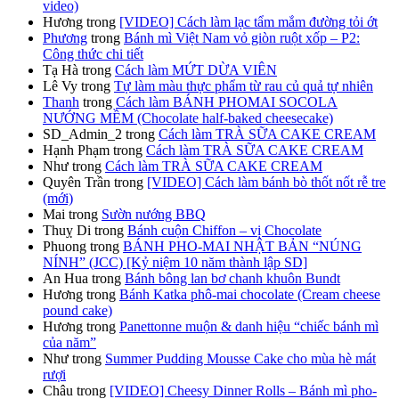
video)
Hương
trong
[VIDEO] Cách làm lạc tẩm mắm đường tỏi ớt
Phương
trong
Bánh mì Việt Nam vỏ giòn ruột xốp – P2:
Công thức chi tiết
Tạ Hà
trong
Cách làm MỨT DỪA VIÊN
Lê Vy
trong
Tự làm màu thực phẩm từ rau củ quả tự nhiên
Thanh
trong
Cách làm BÁNH PHOMAI SOCOLA
NƯỚNG MỀM (Chocolate half-baked cheesecake)
SD_Admin_2
trong
Cách làm TRÀ SỮA CAKE CREAM
Hạnh Phạm
trong
Cách làm TRÀ SỮA CAKE CREAM
Như
trong
Cách làm TRÀ SỮA CAKE CREAM
Quyên Trần
trong
[VIDEO] Cách làm bánh bò thốt nốt rễ tre
(mới)
Mai
trong
Sườn nướng BBQ
Thuỵ Di
trong
Bánh cuộn Chiffon – vị Chocolate
Phuong
trong
BÁNH PHO-MAI NHẬT BẢN “NÚNG
NÍNH” (JCC) [Kỷ niệm 10 năm thành lập SD]
An Hua
trong
Bánh bông lan bơ chanh khuôn Bundt
Hương
trong
Bánh Katka phô-mai chocolate (Cream cheese
pound cake)
Hương
trong
Panettonne muộn & danh hiệu “chiếc bánh mì
của năm”
Như
trong
Summer Pudding Mousse Cake cho mùa hè mát
rượi
Châu
trong
[VIDEO] Cheesy Dinner Rolls – Bánh mì pho-