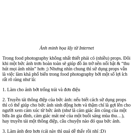
Ảnh minh họa lấy từ Internet
Trong food photography không nhất thiết phải có (nhiều) props. Đôi
khi một bức ảnh trơn hoàn toàn sẽ giúp đồ ăn trở nên nổi bật & “thu
hút mọi ánh nhìn” hơn ;) Nhưng nhìn chung thì sử dụng props vẫn
là việc làm khá phổ biến trong food photography bởi một số lợi ích
rất rõ ràng như là:
1. Làm cho ảnh bớt trống trải và đơn điệu
2. Truyền tải thông điệp của bức ảnh: nếu biết cách sử dụng props
thì có thể giúp cho bức ảnh sinh động hơn và thậm chí là gợi lên cho
người xem cảm xúc từ bức ảnh (như là cảm giác ấm cúng của một
bữa ăn gia đình, cảm giác mát mẻ của một buổi sáng mùa thu…),
hay truyền tải một thông điệp, câu chuyện nào đó qua bức ảnh.
3. Làm ảnh đẹp hơn (cái này thì quá dễ thấy rồi nhỉ :D)