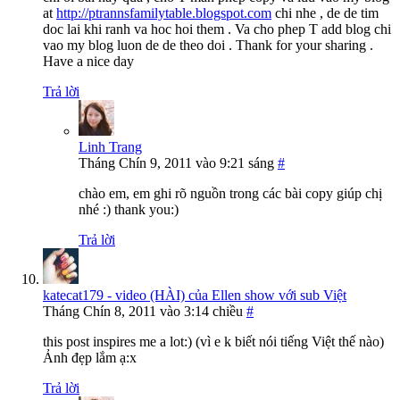
at
http://ptrannsfamilytable.blogspot.com
chi nhe , de de tim
doc lai khi ranh va hoc hoi them . Va cho phep T add blog chi
vao my blog luon de de theo doi . Thank for your sharing .
Have a nice day
Trả lời
Linh Trang
Tháng Chín 9, 2011 vào 9:21 sáng
#
chào em, em ghi rõ nguồn trong các bài copy giúp chị
nhé :) thank you:)
Trả lời
katecat179 - video (HÀI) của Ellen show với sub Việt
Tháng Chín 8, 2011 vào 3:14 chiều
#
this post inspires me a lot:) (vì e k biết nói tiếng Việt thế nào)
Ảnh đẹp lắm ạ:x
Trả lời