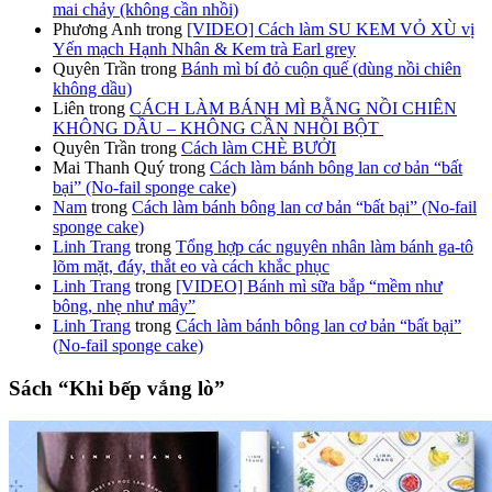
mai chảy (không cần nhồi)
Phương Anh
trong
[VIDEO] Cách làm SU KEM VỎ XÙ vị
Yến mạch Hạnh Nhân & Kem trà Earl grey
Quyên Trần
trong
Bánh mì bí đỏ cuộn quế (dùng nồi chiên
không dầu)
Liên
trong
CÁCH LÀM BÁNH MÌ BẰNG NỒI CHIÊN
KHÔNG DẦU – KHÔNG CẦN NHỒI BỘT
Quyên Trần
trong
Cách làm CHÈ BƯỞI
Mai Thanh Quý
trong
Cách làm bánh bông lan cơ bản “bất
bại” (No-fail sponge cake)
Nam
trong
Cách làm bánh bông lan cơ bản “bất bại” (No-fail
sponge cake)
Linh Trang
trong
Tổng hợp các nguyên nhân làm bánh ga-tô
lõm mặt, đáy, thắt eo và cách khắc phục
Linh Trang
trong
[VIDEO] Bánh mì sữa bắp “mềm như
bông, nhẹ như mây”
Linh Trang
trong
Cách làm bánh bông lan cơ bản “bất bại”
(No-fail sponge cake)
Sách “Khi bếp vắng lò”