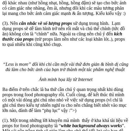
độ khác nhau (như hồng nhạt, hồng, hồng đậm) sẽ tạo cho bức ảnh
có cảm giác nhẹ nhàng, êm ái, nhưng đôi khi các màu tương phản
lại mang cho bức ảnh cảm giác mạnh & ấn tượng. Kiểu kiểu vậy :)
(3). Nên
cân nhắc về số lượng props
sử dụng trong hình. Lạm
dụng props sẽ dễ làm hình trở nên rối mắt và chủ thể chính (tức đồ
ăn) không còn là “chính” nữa. Ngoài ra cũng nên chú ý đến
kích
thước của props
(trừ props làm nền như các loại khăn lót..), props
to quá nhiều khi cũng khó chụp.
“Less is more” đôi khi chỉ cần một vài thứ đơn giản & bình dị cũng
đủ làm cho bức ảnh của bạn trở thành một tác phẩm nghệ thuật
Ảnh minh họa lấy từ Internet
Ba điểm ở trên chắc là ba thứ cần chú ý quan trọng nhất khi dùng
props trong food photography rồi. Cuối cùng, để kết thúc thì mình
có một vài dòng ghi chú nho nhỏ về việc sử dụng props (vì chỉ là
ghi chú theo kiểu tự nhiên nghĩ ra cho nên chẳng biết nhét vào mục
lớn nào, đành để làm “phụ lục” vậy :”>)
(1). Một trong những lời khuyên mà mình thấy ở kha khá tài liệu về
props for food photography là “
white background always works
”.
Một cái nền trắng tinh sẽ giúp làm cho chủ thể (đồ ăn) của bạn dễ