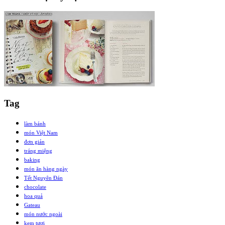
Tag
làm bánh
món Việt Nam
đơn giản
tráng miệng
baking
món ăn hàng ngày
Tết Nguyên Đán
chocolate
hoa quả
Gateau
món nước ngoài
kem tươi