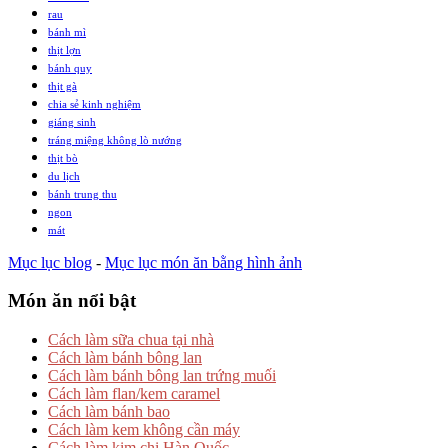
rau
bánh mì
thịt lợn
bánh quy
thịt gà
chia sẻ kinh nghiệm
giáng sinh
tráng miệng không lò nướng
thịt bò
du lịch
bánh trung thu
ngon
mát
Mục lục blog
-
Mục lục món ăn bằng hình ảnh
Món ăn nổi bật
Cách làm sữa chua tại nhà
Cách làm bánh bông lan
Cách làm bánh bông lan trứng muối
Cách làm flan/kem caramel
Cách làm bánh bao
Cách làm kem không cần máy
Cách làm kim chi Hàn Quốc