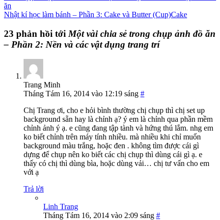
ăn
Nhật kí học làm bánh – Phần 3: Cake và Butter (Cup)Cake
23 phản hồi tới
Một vài chia sẻ trong chụp ảnh đồ ăn
– Phần 2: Nền và các vật dụng trang trí
Trang Minh
Tháng Tám 16, 2014 vào 12:19 sáng
#
Chị Trang ơi, cho e hỏi bình thường chị chụp thì chị set up
background sẵn hay là chỉnh ạ? ý em là chỉnh qua phần mềm
chỉnh ảnh ý ạ. e cũng đang tập tành và hứng thú lắm. nhg em
ko biết chỉnh trên máy tính nhiều. mà nhiều khi chỉ muốn
background màu trắng, hoặc đen . không tìm được cái gì
dựng để chụp nên ko biết các chị chụp thì dùng cái gì ạ. e
thấy có chị thì dùng bìa, hoặc dùng vải… chị tư vấn cho em
với ạ
Trả lời
Linh Trang
Tháng Tám 16, 2014 vào 2:09 sáng
#