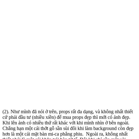
(2). Như mình đã nói ở trên, props rất đa dạng, và không nhất thiết
cứ phải đầu tư (nhiều xiền) để mua props đẹp thì mới có ảnh đẹp.
Khi lên ảnh có nhiều thứ rất khác với khi mình nhìn ở bên ngoài.
Chẳng hạn một cái thớt gỗ sần sùi đôi khi làm background còn đẹp
hơn là một cái mặt bàn mi-ca phẳng phiu. Ngoài ra, không nhất