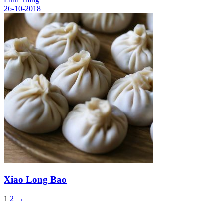
26-10-2018
Xiao Long Bao
1
2
→