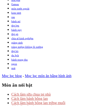
hoa quả
Gateau
món nước ngoài
kem tươi
rau
bánh mì
thịt lợn
bánh quy
thịt gà
chia sẻ kinh nghiệm
giáng sinh
tráng miệng không lò nướng
thịt bò
du lịch
bánh trung thu
ngon
mát
Mục lục blog
-
Mục lục món ăn bằng hình ảnh
Món ăn nổi bật
Cách làm sữa chua tại nhà
Cách làm bánh bông lan
Cách làm bánh bông lan trứng muối