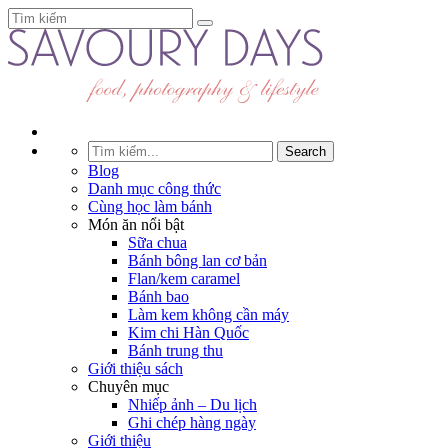
Blog
Danh mục công thức
Cùng học làm bánh
Món ăn nổi bật
Sữa chua
Bánh bông lan cơ bản
Flan/kem caramel
Bánh bao
Làm kem không cần máy
Kim chi Hàn Quốc
Bánh trung thu
Giới thiệu sách
Chuyên mục
Nhiếp ảnh – Du lịch
Ghi chép hàng ngày
Giới thiệu