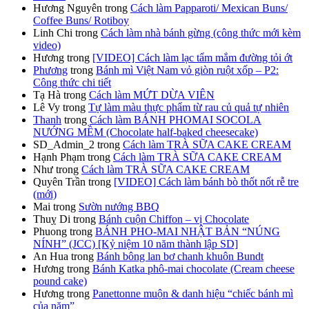
Hương Nguyên
trong
Cách làm Papparoti/ Mexican Buns/
Coffee Buns/ Rotiboy
Linh Chi
trong
Cách làm nhà bánh gừng (công thức mới kèm
video)
Hương
trong
[VIDEO] Cách làm lạc tẩm mắm đường tỏi ớt
Phương
trong
Bánh mì Việt Nam vỏ giòn ruột xốp – P2:
Công thức chi tiết
Tạ Hà
trong
Cách làm MỨT DỪA VIÊN
Lê Vy
trong
Tự làm màu thực phẩm từ rau củ quả tự nhiên
Thanh
trong
Cách làm BÁNH PHOMAI SOCOLA
NƯỚNG MỀM (Chocolate half-baked cheesecake)
SD_Admin_2
trong
Cách làm TRÀ SỮA CAKE CREAM
Hạnh Phạm
trong
Cách làm TRÀ SỮA CAKE CREAM
Như
trong
Cách làm TRÀ SỮA CAKE CREAM
Quyên Trần
trong
[VIDEO] Cách làm bánh bò thốt nốt rễ tre
(mới)
Mai
trong
Sườn nướng BBQ
Thuỵ Di
trong
Bánh cuộn Chiffon – vị Chocolate
Phuong
trong
BÁNH PHO-MAI NHẬT BẢN “NÚNG
NÍNH” (JCC) [Kỷ niệm 10 năm thành lập SD]
An Hua
trong
Bánh bông lan bơ chanh khuôn Bundt
Hương
trong
Bánh Katka phô-mai chocolate (Cream cheese
pound cake)
Hương
trong
Panettonne muộn & danh hiệu “chiếc bánh mì
của năm”