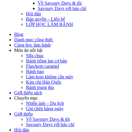
Về Savoury Days & tôi
Savoury Days với báo chí
Hỏi đáp
Bản quyền – Liên hệ
LỚP HỌC LÀM BÁNH
Blog
Danh mục công thức
Cùng học làm bánh
Món ăn nổi bật
Sữa chua
Bánh bông lan cơ bản
Flan/kem caramel
Bánh bao
Làm kem không cần máy
Kim chi Hàn Quốc
Bánh trung thu
Giới thiệu sách
Chuyên mục
Nhiếp ảnh – Du lịch
Ghi chép hàng ngày
Giới thiệu
Về Savoury Days & tôi
Savoury Days với báo chí
Hỏi đáp