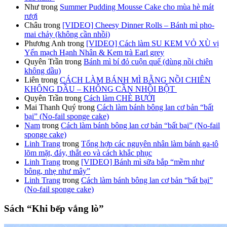
Như
trong
Summer Pudding Mousse Cake cho mùa hè mát
rượi
Châu
trong
[VIDEO] Cheesy Dinner Rolls – Bánh mì pho-
mai chảy (không cần nhồi)
Phương Anh
trong
[VIDEO] Cách làm SU KEM VỎ XÙ vị
Yến mạch Hạnh Nhân & Kem trà Earl grey
Quyên Trần
trong
Bánh mì bí đỏ cuộn quế (dùng nồi chiên
không dầu)
Liên
trong
CÁCH LÀM BÁNH MÌ BẰNG NỒI CHIÊN
KHÔNG DẦU – KHÔNG CẦN NHỒI BỘT
Quyên Trần
trong
Cách làm CHÈ BƯỞI
Mai Thanh Quý
trong
Cách làm bánh bông lan cơ bản “bất
bại” (No-fail sponge cake)
Nam
trong
Cách làm bánh bông lan cơ bản “bất bại” (No-fail
sponge cake)
Linh Trang
trong
Tổng hợp các nguyên nhân làm bánh ga-tô
lõm mặt, đáy, thắt eo và cách khắc phục
Linh Trang
trong
[VIDEO] Bánh mì sữa bắp “mềm như
bông, nhẹ như mây”
Linh Trang
trong
Cách làm bánh bông lan cơ bản “bất bại”
(No-fail sponge cake)
Sách “Khi bếp vắng lò”