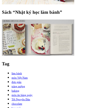
Sách “Nhật ký học làm bánh”
Tag
làm bánh
món Việt Nam
đơn giản
tráng miệng
baking
món ăn hàng ngày
Tết Nguyên Đán
chocolate