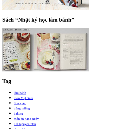
Sách “Nhật ký học làm bánh”
Tag
làm bánh
món Việt Nam
đơn giản
tráng miệng
baking
món ăn hàng ngày
Tết Nguyên Đán
chocolate