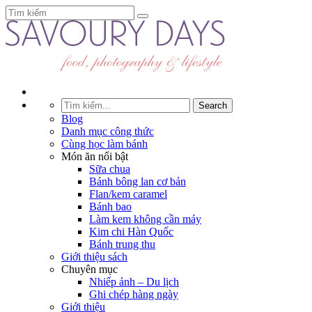
Blog
Danh mục công thức
Cùng học làm bánh
Món ăn nổi bật
Sữa chua
Bánh bông lan cơ bản
Flan/kem caramel
Bánh bao
Làm kem không cần máy
Kim chi Hàn Quốc
Bánh trung thu
Giới thiệu sách
Chuyên mục
Nhiếp ảnh – Du lịch
Ghi chép hàng ngày
Giới thiệu