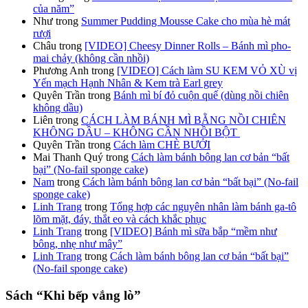
của năm”
Như
trong
Summer Pudding Mousse Cake cho mùa hè mát
rượi
Châu
trong
[VIDEO] Cheesy Dinner Rolls – Bánh mì pho-
mai chảy (không cần nhồi)
Phương Anh
trong
[VIDEO] Cách làm SU KEM VỎ XÙ vị
Yến mạch Hạnh Nhân & Kem trà Earl grey
Quyên Trần
trong
Bánh mì bí đỏ cuộn quế (dùng nồi chiên
không dầu)
Liên
trong
CÁCH LÀM BÁNH MÌ BẰNG NỒI CHIÊN
KHÔNG DẦU – KHÔNG CẦN NHỒI BỘT
Quyên Trần
trong
Cách làm CHÈ BƯỞI
Mai Thanh Quý
trong
Cách làm bánh bông lan cơ bản “bất
bại” (No-fail sponge cake)
Nam
trong
Cách làm bánh bông lan cơ bản “bất bại” (No-fail
sponge cake)
Linh Trang
trong
Tổng hợp các nguyên nhân làm bánh ga-tô
lõm mặt, đáy, thắt eo và cách khắc phục
Linh Trang
trong
[VIDEO] Bánh mì sữa bắp “mềm như
bông, nhẹ như mây”
Linh Trang
trong
Cách làm bánh bông lan cơ bản “bất bại”
(No-fail sponge cake)
Sách “Khi bếp vắng lò”