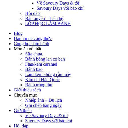
Về Savoury Days & tôi
Savoury Days với báo chí
Hỏi đáp
Bản quyền – Liên hệ
LỚP HỌC LÀM BÁNH
Blog
Danh mục công thức
Cùng học làm bánh
Món ăn nổi bật
Sữa chua
Bánh bông lan cơ bản
Flan/kem caramel
Bánh bao
Làm kem không cần máy
Kim chi Hàn Quốc
Bánh trung thu
Giới thiệu sách
Chuyên mục
Nhiếp ảnh – Du lịch
Ghi chép hàng ngày
Giới thiệu
Về Savoury Days & tôi
Savoury Days với báo chí
Hỏi đáp