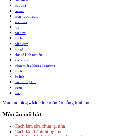
hoa quả
Gateau
món nước ngoài
kem tươi
rau
bánh mì
thịt lợn
bánh quy
thịt gà
chia sẻ kinh nghiệm
giáng sinh
tráng miệng không lò nướng
thịt bò
du lịch
bánh trung thu
ngon
mát
Mục lục blog
-
Mục lục món ăn bằng hình ảnh
Món ăn nổi bật
Cách làm sữa chua tại nhà
Cách làm bánh bông lan