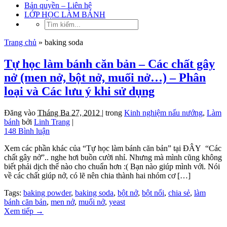
Bản quyền – Liên hệ
LỚP HỌC LÀM BÁNH
Trang chủ
»
baking soda
Tự học làm bánh căn bản – Các chất gây
nở (men nở, bột nở, muối nở…) – Phân
loại và Các lưu ý khi sử dụng
Đăng vào
Tháng Ba 27, 2012 |
trong
Kinh nghiệm nấu nướng
,
Làm
bánh
bởi
Linh Trang
|
148 Bình luận
Xem các phần khác của “Tự học làm bánh căn bản” tại ĐÂY “Các
chất gây nở”.. nghe hơi buồn cười nhỉ. Nhưng mà mình cũng không
biết phải dịch thế nào cho chuẩn hơn :( Bạn nào giúp mình với. Nói
về các chất giúp nở, có lẽ nên chia thành hai nhóm cơ […]
Tags:
baking powder
,
baking soda
,
bột nở
,
bột nổi
,
chia sẻ
,
làm
bánh căn bản
,
men nở
,
muối nở
,
yeast
Xem tiếp
→