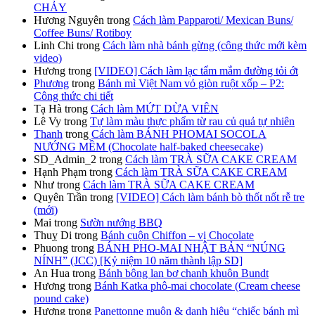
CHẢY
Hương Nguyên
trong
Cách làm Papparoti/ Mexican Buns/
Coffee Buns/ Rotiboy
Linh Chi
trong
Cách làm nhà bánh gừng (công thức mới kèm
video)
Hương
trong
[VIDEO] Cách làm lạc tẩm mắm đường tỏi ớt
Phương
trong
Bánh mì Việt Nam vỏ giòn ruột xốp – P2:
Công thức chi tiết
Tạ Hà
trong
Cách làm MỨT DỪA VIÊN
Lê Vy
trong
Tự làm màu thực phẩm từ rau củ quả tự nhiên
Thanh
trong
Cách làm BÁNH PHOMAI SOCOLA
NƯỚNG MỀM (Chocolate half-baked cheesecake)
SD_Admin_2
trong
Cách làm TRÀ SỮA CAKE CREAM
Hạnh Phạm
trong
Cách làm TRÀ SỮA CAKE CREAM
Như
trong
Cách làm TRÀ SỮA CAKE CREAM
Quyên Trần
trong
[VIDEO] Cách làm bánh bò thốt nốt rễ tre
(mới)
Mai
trong
Sườn nướng BBQ
Thuỵ Di
trong
Bánh cuộn Chiffon – vị Chocolate
Phuong
trong
BÁNH PHO-MAI NHẬT BẢN “NÚNG
NÍNH” (JCC) [Kỷ niệm 10 năm thành lập SD]
An Hua
trong
Bánh bông lan bơ chanh khuôn Bundt
Hương
trong
Bánh Katka phô-mai chocolate (Cream cheese
pound cake)
Hương
trong
Panettonne muộn & danh hiệu “chiếc bánh mì