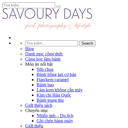
Blog
Danh mục công thức
Cùng học làm bánh
Món ăn nổi bật
Sữa chua
Bánh bông lan cơ bản
Flan/kem caramel
Bánh bao
Làm kem không cần máy
Kim chi Hàn Quốc
Bánh trung thu
Giới thiệu sách
Chuyên mục
Nhiếp ảnh – Du lịch
Ghi chép hàng ngày
Giới thiệu