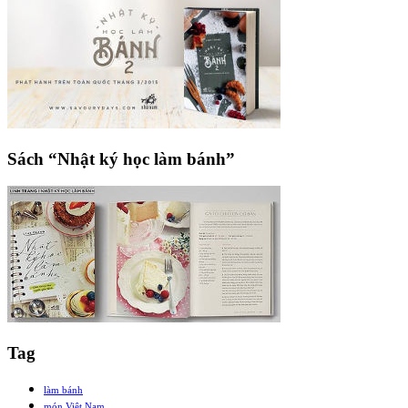
Sách “Nhật ký học làm bánh”
Tag
làm bánh
món Việt Nam