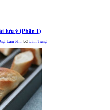
i lưu ý (Phần 1)
ớng
,
Làm bánh
bởi
Linh Trang
|