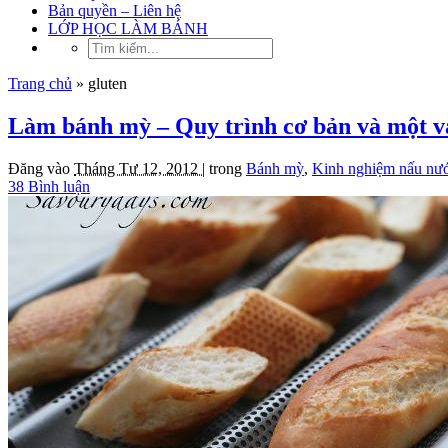
Bản quyền – Liên hệ
LỚP HỌC LÀM BÁNH
Trang chủ
»
gluten
Làm bánh mỳ – Quy trình cơ bản và một và
Đăng vào
Tháng Tư 12, 2012 |
trong
Bánh mỳ
,
Kinh nghiệm nấu nư
38 Bình luận