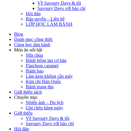
Về Savoury Days & tôi
Savoury Days với báo chí
Hỏi đáp
Bản quyền – Liên hệ
LỚP HỌC LÀM BÁNH
Blog
Danh mục công thức
Cùng học làm bánh
Món ăn nổi bật
Sữa chua
Bánh bông lan cơ bản
Flan/kem caramel
Bánh bao
Làm kem không cần máy
Kim chi Hàn Quốc
Bánh trung thu
Giới thiệu sách
Chuyên mục
Nhiếp ảnh – Du lịch
Ghi chép hàng ngày
Giới thiệu
Về Savoury Days & tôi
Savoury Days với báo chí
Hỏi đáp