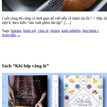
Cuối cùng thì cũng có thời gian để viết tiếp về bánh mì rồi ^.^ Mặc
một ít, theo kiểu “sản xuất phim dài tập”, […]
Tags:
baking
,
bánh mỳ
,
chia sẻ
,
gluten
,
kinh nghiệm
,
làm bánh c
Xem tiếp
→
Sách “Khi bếp vắng lò”