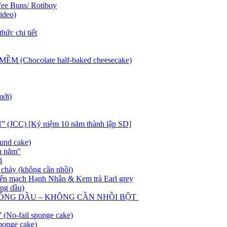
fee Buns/ Rotiboy
ideo)
hức chi tiết
Chocolate half-baked cheesecake)
mới)
C) [Kỷ niệm 10 năm thành lập SD]
und cake)
a năm”
i
chảy (không cần nhồi)
 mạch Hạnh Nhân & Kem trà Earl grey
ông dầu)
HÔNG DẦU – KHÔNG CẦN NHỒI BỘT
 (No-fail sponge cake)
sponge cake)