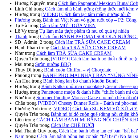
Hương Nguyên
trong
Cách làm Papparoti/ Mexican Buns/ Cof
Linh Chi
trong
Cách làm nhà bánh gừng (công thức mới kèm v
Hương
trong
[VIDEO] Cách làm lạc tẩm mắm đường tỏi ớt
Phương
trong
Bánh mì Việt Nam vỏ giòn ruột xốp – P2: Công t
Tạ Hà
trong
Cách làm MỨT DỪA VIÊN
Lê Vy
trong
Tự làm màu thực phẩm từ rau củ quả tự nhiên
Thanh
trong
Cách làm BÁNH PHOMAI SOCOLA NƯỚNG MỀM (
SD_Admin_2
trong
Cách làm TRÀ SỮA CAKE CREAM
Hạnh Phạm
trong
Cách làm TRÀ SỮA CAKE CREAM
Như
trong
Cách làm TRÀ SỮA CAKE CREAM
Quyên Trần
trong
[VIDEO] Cách làm bánh bò thốt nốt rễ tre (
Mai
trong
Sườn nướng BBQ
Thuỵ Di
trong
Bánh cuộn Chiffon – vị Chocolate
Phuong
trong
BÁNH PHO-MAI NHẬT BẢN “NÚNG NÍNH” (JC
An Hua
trong
Bánh bông lan bơ chanh khuôn Bundt
Hương
trong
Bánh Katka phô-mai chocolate (Cream cheese po
Hương
trong
Panettonne muộn & danh hiệu “chiếc bánh mì củ
Như
trong
Summer Pudding Mousse Cake cho mùa hè mát rượ
Châu
trong
[VIDEO] Cheesy Dinner Rolls – Bánh mì pho-mai 
Phương Anh
trong
[VIDEO] Cách làm SU KEM VỎ XÙ vị Yến
Quyên Trần
trong
Bánh mì bí đỏ cuộn quế (dùng nồi chiên kh
Liên
trong
CÁCH LÀM BÁNH MÌ BẰNG NỒI CHIÊN K
Quyên Trần
trong
Cách làm CHÈ BƯỞI
Mai Thanh Quý
trong
Cách làm bánh bông lan cơ bản “bất bại”
Nam
trong
Cách làm bánh bông lan cơ bản “bất bại” (No-fail 