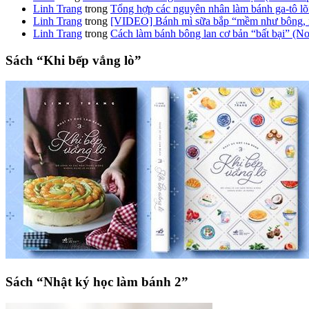
Linh Trang
trong
Tổng hợp các nguyên nhân làm bánh ga-tô lõm
Linh Trang
trong
[VIDEO] Bánh mì sữa bắp “mềm như bông,
Linh Trang
trong
Cách làm bánh bông lan cơ bản “bất bại” (No
Sách “Khi bếp vắng lò”
Sách “Nhật ký học làm bánh 2”