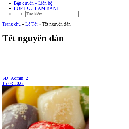
Bản quyền – Liên hệ
LỚP HỌC LÀM BÁNH
Trang chủ
»
Lễ Tết
»
Tết nguyên đán
Tết nguyên đán
SD_Admin_2
15-03-2022