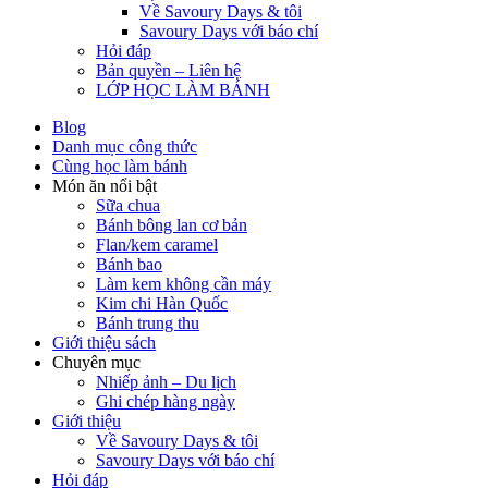
Về Savoury Days & tôi
Savoury Days với báo chí
Hỏi đáp
Bản quyền – Liên hệ
LỚP HỌC LÀM BÁNH
Blog
Danh mục công thức
Cùng học làm bánh
Món ăn nổi bật
Sữa chua
Bánh bông lan cơ bản
Flan/kem caramel
Bánh bao
Làm kem không cần máy
Kim chi Hàn Quốc
Bánh trung thu
Giới thiệu sách
Chuyên mục
Nhiếp ảnh – Du lịch
Ghi chép hàng ngày
Giới thiệu
Về Savoury Days & tôi
Savoury Days với báo chí
Hỏi đáp