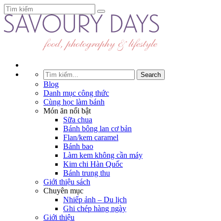
Blog
Danh mục công thức
Cùng học làm bánh
Món ăn nổi bật
Sữa chua
Bánh bông lan cơ bản
Flan/kem caramel
Bánh bao
Làm kem không cần máy
Kim chi Hàn Quốc
Bánh trung thu
Giới thiệu sách
Chuyên mục
Nhiếp ảnh – Du lịch
Ghi chép hàng ngày
Giới thiệu