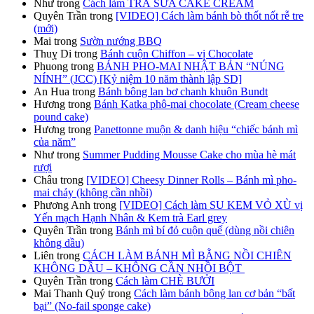
Như
trong
Cách làm TRÀ SỮA CAKE CREAM
Quyên Trần
trong
[VIDEO] Cách làm bánh bò thốt nốt rễ tre
(mới)
Mai
trong
Sườn nướng BBQ
Thuỵ Di
trong
Bánh cuộn Chiffon – vị Chocolate
Phuong
trong
BÁNH PHO-MAI NHẬT BẢN “NÚNG
NÍNH” (JCC) [Kỷ niệm 10 năm thành lập SD]
An Hua
trong
Bánh bông lan bơ chanh khuôn Bundt
Hương
trong
Bánh Katka phô-mai chocolate (Cream cheese
pound cake)
Hương
trong
Panettonne muộn & danh hiệu “chiếc bánh mì
của năm”
Như
trong
Summer Pudding Mousse Cake cho mùa hè mát
rượi
Châu
trong
[VIDEO] Cheesy Dinner Rolls – Bánh mì pho-
mai chảy (không cần nhồi)
Phương Anh
trong
[VIDEO] Cách làm SU KEM VỎ XÙ vị
Yến mạch Hạnh Nhân & Kem trà Earl grey
Quyên Trần
trong
Bánh mì bí đỏ cuộn quế (dùng nồi chiên
không dầu)
Liên
trong
CÁCH LÀM BÁNH MÌ BẰNG NỒI CHIÊN
KHÔNG DẦU – KHÔNG CẦN NHỒI BỘT
Quyên Trần
trong
Cách làm CHÈ BƯỞI
Mai Thanh Quý
trong
Cách làm bánh bông lan cơ bản “bất
bại” (No-fail sponge cake)