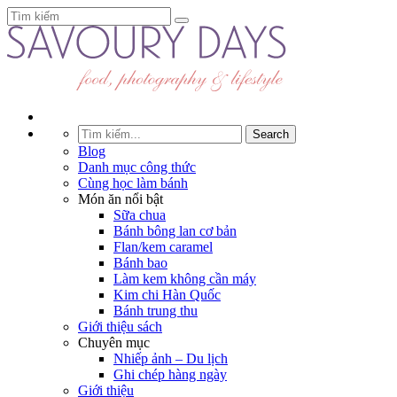
Blog
Danh mục công thức
Cùng học làm bánh
Món ăn nổi bật
Sữa chua
Bánh bông lan cơ bản
Flan/kem caramel
Bánh bao
Làm kem không cần máy
Kim chi Hàn Quốc
Bánh trung thu
Giới thiệu sách
Chuyên mục
Nhiếp ảnh – Du lịch
Ghi chép hàng ngày
Giới thiệu