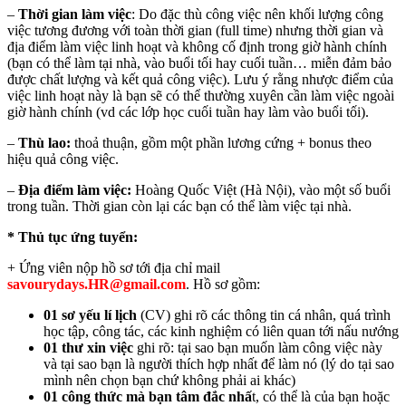
–
Thời gian làm việc
: Do đặc thù công việc nên khối lượng công
việc tương đương với toàn thời gian (full time) nhưng thời gian và
địa điểm làm việc linh hoạt và không cố định trong giờ hành chính
(bạn có thể làm tại nhà, vào buổi tối hay cuối tuần… miễn đảm bảo
được chất lượng và kết quả công việc). Lưu ý rằng nhược điểm của
việc linh hoạt này là bạn sẽ có thể thường xuyên cần làm việc ngoài
giờ hành chính (vd các lớp học cuối tuần hay làm vào buổi tối).
–
Thù lao:
thoả thuận, gồm một phần lương cứng + bonus theo
hiệu quả công việc.
–
Địa điểm làm việc:
Hoàng Quốc Việt (Hà Nội), vào một số buổi
trong tuần. Thời gian còn lại các bạn có thể làm việc tại nhà.
* Thủ tục ứng tuyển:
+ Ứng viên nộp hồ sơ tới địa chỉ mail
savourydays.HR@gmail.com
. Hồ sơ gồm:
01 sơ yếu lí lịch
(CV) ghi rõ các thông tin cá nhân, quá trình
học tập, công tác, các kinh nghiệm có liên quan tới nấu nướng
01 thư xin việc
ghi rõ: tại sao bạn muốn làm công việc này
và tại sao bạn là người thích hợp nhất để làm nó (lý do tại sao
mình nên chọn bạn chứ không phải ai khác)
01 công thức mà bạn tâm đắc nhấ
t, có thể là của bạn hoặc