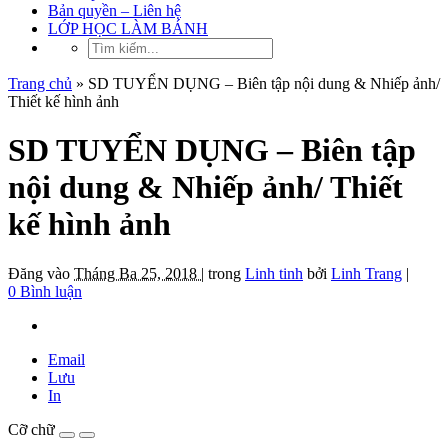
Bản quyền – Liên hệ
LỚP HỌC LÀM BÁNH
Trang chủ
»
SD TUYỂN DỤNG – Biên tập nội dung & Nhiếp ảnh/
Thiết kế hình ảnh
SD TUYỂN DỤNG – Biên tập
nội dung & Nhiếp ảnh/ Thiết
kế hình ảnh
Đăng vào
Tháng Ba 25, 2018 |
trong
Linh tinh
bởi
Linh Trang
|
0 Bình luận
Email
Lưu
In
Cỡ chữ