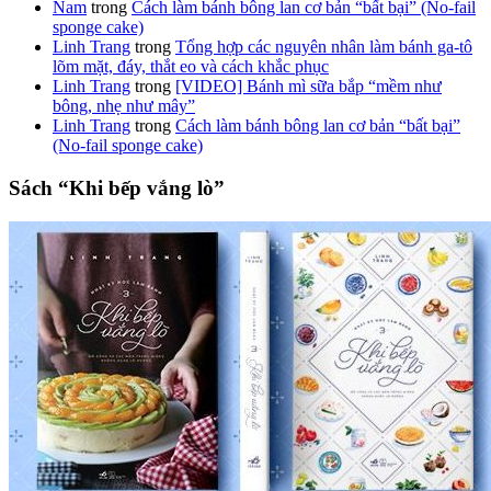
Nam
trong
Cách làm bánh bông lan cơ bản “bất bại” (No-fail
sponge cake)
Linh Trang
trong
Tổng hợp các nguyên nhân làm bánh ga-tô
lõm mặt, đáy, thắt eo và cách khắc phục
Linh Trang
trong
[VIDEO] Bánh mì sữa bắp “mềm như
bông, nhẹ như mây”
Linh Trang
trong
Cách làm bánh bông lan cơ bản “bất bại”
(No-fail sponge cake)
Sách “Khi bếp vắng lò”