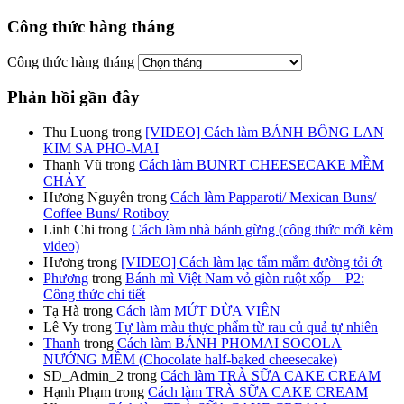
Công thức hàng tháng
Công thức hàng tháng
Phản hồi gần đây
Thu Luong
trong
[VIDEO] Cách làm BÁNH BÔNG LAN
KIM SA PHO-MAI
Thanh Vũ
trong
Cách làm BUNRT CHEESECAKE MỀM
CHẢY
Hương Nguyên
trong
Cách làm Papparoti/ Mexican Buns/
Coffee Buns/ Rotiboy
Linh Chi
trong
Cách làm nhà bánh gừng (công thức mới kèm
video)
Hương
trong
[VIDEO] Cách làm lạc tẩm mắm đường tỏi ớt
Phương
trong
Bánh mì Việt Nam vỏ giòn ruột xốp – P2:
Công thức chi tiết
Tạ Hà
trong
Cách làm MỨT DỪA VIÊN
Lê Vy
trong
Tự làm màu thực phẩm từ rau củ quả tự nhiên
Thanh
trong
Cách làm BÁNH PHOMAI SOCOLA
NƯỚNG MỀM (Chocolate half-baked cheesecake)
SD_Admin_2
trong
Cách làm TRÀ SỮA CAKE CREAM
Hạnh Phạm
trong
Cách làm TRÀ SỮA CAKE CREAM