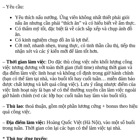
– Yêu cầu:
Yêu thích nấu nướng. Ứng viên không nhất thiết phải giỏi
nấu ăn nhưng cần phải “thích ăn” và có hiểu biết về ẩm thực.
Có thẩm mỹ tốt, đặc biệt là về cách sắp xếp và chụp ảnh đồ
ăn.
Có kinh nghiệm chụp đồ ăn là lợi thế.
Cởi mở, nhanh nhẹn, trung thực, có tinh thần cầu thị, tiếp thu
nhận xét và các ý kiến mới để làm tốt hơn.
–
Thời gian làm việc
: Do đặc thù công việc nên khối lượng công
việc tương đương với toàn thời gian (full time) nhưng thời gian và
địa điểm làm việc linh hoạt và không cố định trong giờ hành chính
(bạn có thể làm tại nhà, vào buổi tối hay cuối tuần… miễn đảm bảo
được chất lượng và kết quả công việc). Lưu ý rằng nhược điểm của
việc linh hoạt này là bạn sẽ có thể thường xuyên cần làm việc ngoài
giờ hành chính (vd các lớp học cuối tuần hay làm vào buổi tối).
–
Thù lao
: thoả thuận, gồm một phần lương cứng + bonus theo hiệu
quả công việc.
–
Địa điểm làm việc:
Hoàng Quốc Việt (Hà Nội), vào một số buổi
trong tuần. Thời gian còn lại các bạn có thể làm việc tại nhà.
*
Thủ tục ứng tuyển: