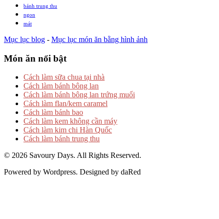
bánh trung thu
ngon
mát
Mục lục blog
-
Mục lục món ăn bằng hình ảnh
Món ăn nổi bật
Cách làm sữa chua tại nhà
Cách làm bánh bông lan
Cách làm bánh bông lan trứng muối
Cách làm flan/kem caramel
Cách làm bánh bao
Cách làm kem không cần máy
Cách làm kim chi Hàn Quốc
Cách làm bánh trung thu
© 2026 Savoury Days. All Rights Reserved.
Powered by Wordpress. Designed by daRed