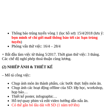
Thông báo trúng tuyển vòng 1 (lọc hồ sơ): 15/4/2018 (lưu ý:
bọn mình sẽ chỉ gửi mail thông báo tới các bạn trúng
tuyển
)
Phỏng vấn thử việc: 16/4 – 28/4
+ Bắt đầu làm việc từ tháng 5/2017. Thời gian thử việc: 3 tháng.
Các chế độ nghỉ phép thoả thuận cùng lương.
(2) NHIẾP ẢNH & THIẾT KẾ
– Mô tả công việc:
Chụp ảnh món ăn thành phẩm, các bước thực hiện món ăn.
Chụp ảnh các hoạt động offline của SD: lớp học, workshop,
họp báo…
Thiết kế poster, infographic…
Hỗ trợ quay phim và edit video hướng dẫn nấu ăn.
Có thể gắn bó lâu dài với SD (1 năm trở lên)