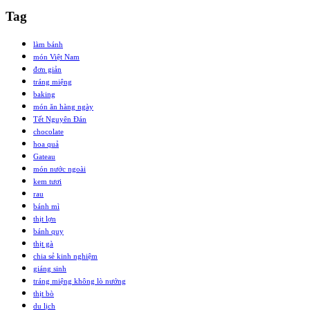
Tag
làm bánh
món Việt Nam
đơn giản
tráng miệng
baking
món ăn hàng ngày
Tết Nguyên Đán
chocolate
hoa quả
Gateau
món nước ngoài
kem tươi
rau
bánh mì
thịt lợn
bánh quy
thịt gà
chia sẻ kinh nghiệm
giáng sinh
tráng miệng không lò nướng
thịt bò
du lịch