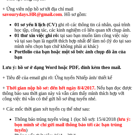
+ Ứng viên nộp hồ sơ tới địa chỉ mail
savourydays.HR@gmail.com
. Hồ sơ gồm:
01 sơ yếu lí lịch (CV)
ghi rõ các thông tin cá nhân, quá trình
học tập, công tác, các kinh nghiệm có liên quan tới chụp ảnh.
01 thư xin việc ghi rõ:
tại sao bạn muốn làm công việc này
và tại sao bạn là người thích hợp nhất để làm nó (lý do tại sao
mình nên chọn bạn chứ không phải ai khác)
Portfolio của bạn hoặc một số bức ảnh chụp đồ ăn của
bạn
Lưu ý: hồ sơ ở dạng Word hoặc PDF, đính kèm theo mail.
+ Tiêu đề của email ghi rõ: Ứng tuyển Nhiếp ảnh/ thiết kế
+
Thời gian nộp hồ sơ: đến hết ngày 8/4/2017.
Nếu bạn đọc được
thông báo sau thời gian này và vẫn cảm thấy mình thích hợp với
công việc thì vẫn có thể gửi hồ sơ ứng tuyển nhé.
+ Các mốc thời gian xét tuyển cụ thể như sau:
Thông báo trúng tuyển vòng 1 (lọc hồ sơ): 15/4/2018 (
lưu ý:
bọn mình sẽ chỉ gửi mail thông báo tới các bạn trúng
tuyển
)