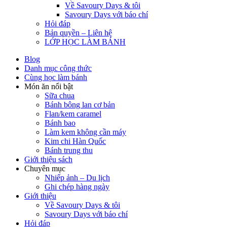
Về Savoury Days & tôi
Savoury Days với báo chí
Hỏi đáp
Bản quyền – Liên hệ
LỚP HỌC LÀM BÁNH
Blog
Danh mục công thức
Cùng học làm bánh
Món ăn nổi bật
Sữa chua
Bánh bông lan cơ bản
Flan/kem caramel
Bánh bao
Làm kem không cần máy
Kim chi Hàn Quốc
Bánh trung thu
Giới thiệu sách
Chuyên mục
Nhiếp ảnh – Du lịch
Ghi chép hàng ngày
Giới thiệu
Về Savoury Days & tôi
Savoury Days với báo chí
Hỏi đáp