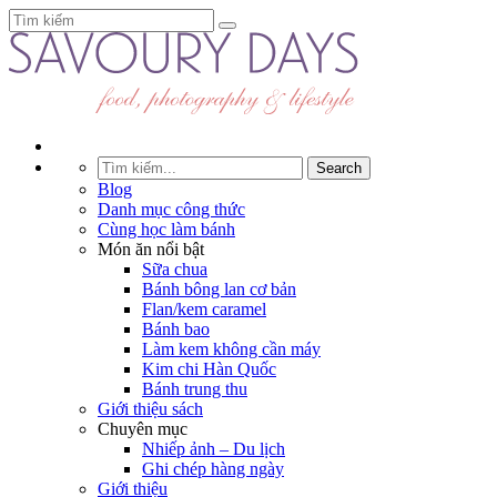
Blog
Danh mục công thức
Cùng học làm bánh
Món ăn nổi bật
Sữa chua
Bánh bông lan cơ bản
Flan/kem caramel
Bánh bao
Làm kem không cần máy
Kim chi Hàn Quốc
Bánh trung thu
Giới thiệu sách
Chuyên mục
Nhiếp ảnh – Du lịch
Ghi chép hàng ngày
Giới thiệu