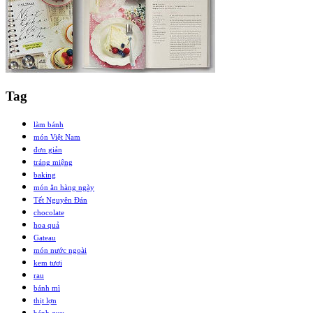
Tag
làm bánh
món Việt Nam
đơn giản
tráng miệng
baking
món ăn hàng ngày
Tết Nguyên Đán
chocolate
hoa quả
Gateau
món nước ngoài
kem tươi
rau
bánh mì
thịt lợn
bánh quy