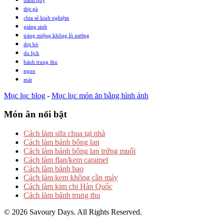
thịt gà
chia sẻ kinh nghiệm
giáng sinh
tráng miệng không lò nướng
thịt bò
du lịch
bánh trung thu
ngon
mát
Mục lục blog
-
Mục lục món ăn bằng hình ảnh
Món ăn nổi bật
Cách làm sữa chua tại nhà
Cách làm bánh bông lan
Cách làm bánh bông lan trứng muối
Cách làm flan/kem caramel
Cách làm bánh bao
Cách làm kem không cần máy
Cách làm kim chi Hàn Quốc
Cách làm bánh trung thu
© 2026 Savoury Days. All Rights Reserved.