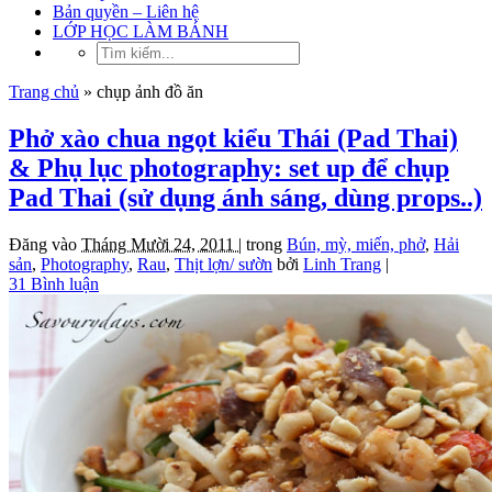
Bản quyền – Liên hệ
LỚP HỌC LÀM BÁNH
Trang chủ
»
chụp ảnh đồ ăn
Phở xào chua ngọt kiểu Thái (Pad Thai)
& Phụ lục photography: set up để chụp
Pad Thai (sử dụng ánh sáng, dùng props..)
Đăng vào
Tháng Mười 24, 2011 |
trong
Bún, mỳ, miến, phở
,
Hải
sản
,
Photography
,
Rau
,
Thịt lợn/ sườn
bởi
Linh Trang
|
31 Bình luận