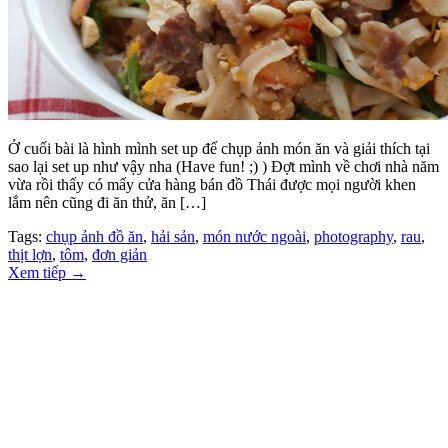
Ở cuối bài là hình mình set up để chụp ảnh món ăn và giải thích tại
sao lại set up như vậy nha (Have fun! ;) ) Đợt mình về chơi nhà năm
vừa rồi thấy có mấy cửa hàng bán đồ Thái được mọi người khen
lắm nên cũng đi ăn thử, ăn […]
Tags:
chụp ảnh đồ ăn
,
hải sản
,
món nước ngoài
,
photography
,
rau
,
thịt lợn
,
tôm
,
đơn giản
Xem tiếp
→