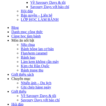
Về Savoury Days & tôi
Savoury Days với báo chí
Hỏi đáp
Bản quyền – Liên hệ
LỚP HỌC LÀM BÁNH
Blog
Danh mục công thức
Cùng học làm bánh
Món ăn nổi bật
Sữa chua
Bánh bông lan cơ bản
Flan/kem caramel
Bánh bao
Làm kem không cần máy
Kim chi Hàn Quốc
Bánh trung thu
Giới thiệu sách
Chuyên mục
Nhiếp ảnh – Du lịch
Ghi chép hàng ngày
Giới thiệu
Về Savoury Days & tôi
Savoury Days với báo chí
Hỏi đáp