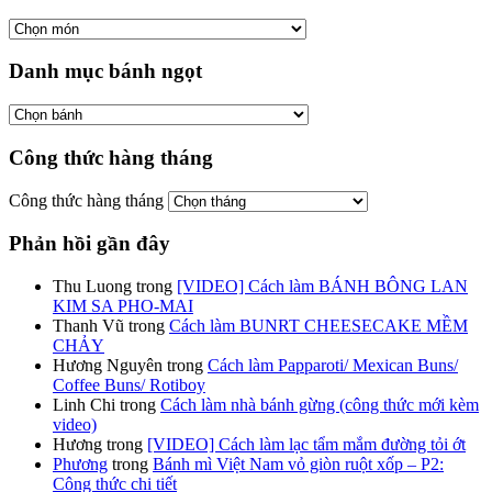
Danh mục bánh ngọt
Công thức hàng tháng
Công thức hàng tháng
Phản hồi gần đây
Thu Luong
trong
[VIDEO] Cách làm BÁNH BÔNG LAN
KIM SA PHO-MAI
Thanh Vũ
trong
Cách làm BUNRT CHEESECAKE MỀM
CHẢY
Hương Nguyên
trong
Cách làm Papparoti/ Mexican Buns/
Coffee Buns/ Rotiboy
Linh Chi
trong
Cách làm nhà bánh gừng (công thức mới kèm
video)
Hương
trong
[VIDEO] Cách làm lạc tẩm mắm đường tỏi ớt
Phương
trong
Bánh mì Việt Nam vỏ giòn ruột xốp – P2:
Công thức chi tiết