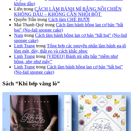
không dầu)
Liên
trong
CÁCH LÀM BÁNH MÌ BẰNG NỒI CHIÊN
KHÔNG DẦU – KHÔNG CẦN NHỒI BỘT
Quyên Trần
trong
Cách làm CHÈ BƯỞI
Mai Thanh Quý
trong
Cách làm bánh bông lan cơ bản “bất
bại” (No-fail sponge cake)
Nam
trong
Cách làm bánh bông lan cơ bản “bất bại” (No-fail
sponge cake)
Linh Trang
trong
Tổng hợp các nguyên nhân làm bánh ga-tô
lõm mặt, đáy, thắt eo và cách khắc phục
Linh Trang
trong
[VIDEO] Bánh mì sữa bắp “mềm như
bông, nhẹ như mây”
Linh Trang
trong
Cách làm bánh bông lan cơ bản “bất bại”
(No-fail sponge cake)
Sách “Khi bếp vắng lò”