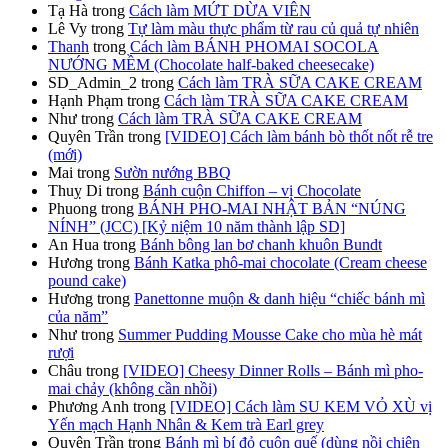
Tạ Hà
trong
Cách làm MỨT DỪA VIÊN
Lê Vy
trong
Tự làm màu thực phẩm từ rau củ quả tự nhiên
Thanh
trong
Cách làm BÁNH PHOMAI SOCOLA
NƯỚNG MỀM (Chocolate half-baked cheesecake)
SD_Admin_2
trong
Cách làm TRÀ SỮA CAKE CREAM
Hạnh Phạm
trong
Cách làm TRÀ SỮA CAKE CREAM
Như
trong
Cách làm TRÀ SỮA CAKE CREAM
Quyên Trần
trong
[VIDEO] Cách làm bánh bò thốt nốt rễ tre
(mới)
Mai
trong
Sườn nướng BBQ
Thuỵ Di
trong
Bánh cuộn Chiffon – vị Chocolate
Phuong
trong
BÁNH PHO-MAI NHẬT BẢN “NÚNG
NÍNH” (JCC) [Kỷ niệm 10 năm thành lập SD]
An Hua
trong
Bánh bông lan bơ chanh khuôn Bundt
Hương
trong
Bánh Katka phô-mai chocolate (Cream cheese
pound cake)
Hương
trong
Panettonne muộn & danh hiệu “chiếc bánh mì
của năm”
Như
trong
Summer Pudding Mousse Cake cho mùa hè mát
rượi
Châu
trong
[VIDEO] Cheesy Dinner Rolls – Bánh mì pho-
mai chảy (không cần nhồi)
Phương Anh
trong
[VIDEO] Cách làm SU KEM VỎ XÙ vị
Yến mạch Hạnh Nhân & Kem trà Earl grey
Quyên Trần
trong
Bánh mì bí đỏ cuộn quế (dùng nồi chiên