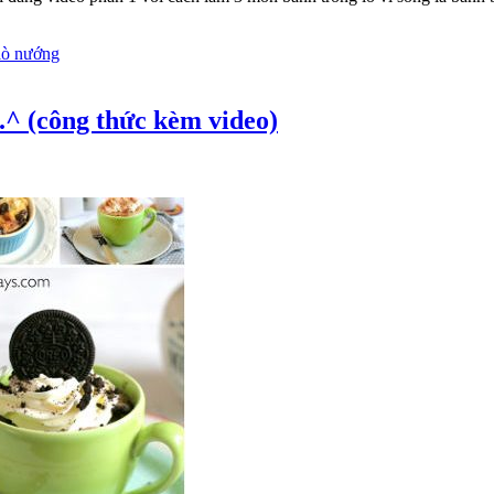
lò nướng
^.^ (công thức kèm video)