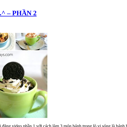
 ^.^ – PHẦN 2
hi đăng video phần 1 với cách làm 3 món bánh trong lò vi sóng là bánh 