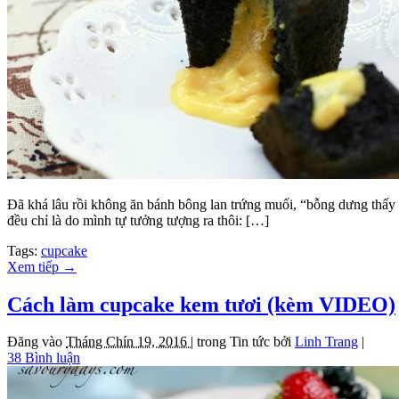
Đã khá lâu rồi không ăn bánh bông lan trứng muối, “bỗng dưng thấy nh
đều chỉ là do mình tự tưởng tượng ra thôi: […]
Tags:
cupcake
Xem tiếp
→
Cách làm cupcake kem tươi (kèm VIDEO)
Đăng vào
Tháng Chín 19, 2016 |
trong
Tin tức
bởi
Linh Trang
|
38 Bình luận