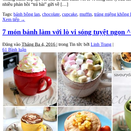
nhiều phản hồi “trả bài” gửi về […]
Tags:
bánh bông lan
,
chocolate
,
cupcake
,
muffin
,
tráng miệng không 
Xem tiếp
→
7 món bánh làm với lò vi sóng tuyệt ngon 
Đăng vào
Tháng Ba 4, 2016 |
trong
Tin tức
bởi
Linh Trang
|
61 Bình luận