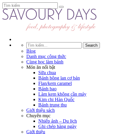
Blog
Danh mục công thức
Cùng học làm bánh
Món ăn nổi bật
Sữa chua
Bánh bông lan cơ bản
Flan/kem caramel
Bánh bao
Làm kem không cần máy
Kim chi Hàn Quốc
Bánh trung thu
Giới thiệu sách
Chuyên mục
Nhiếp ảnh – Du lịch
Ghi chép hàng ngày
Giới thiệu