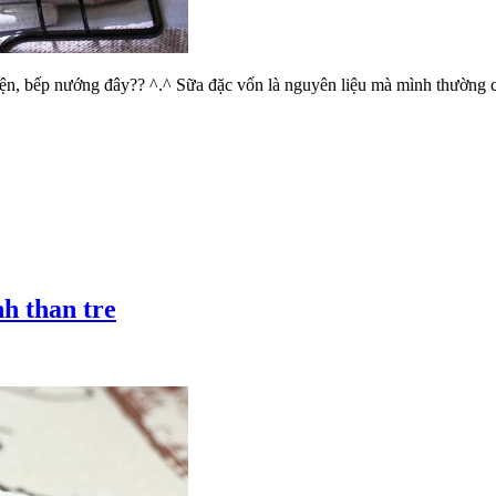
điện, bếp nướng đây?? ^.^ Sữa đặc vốn là nguyên liệu mà mình thường
h than tre