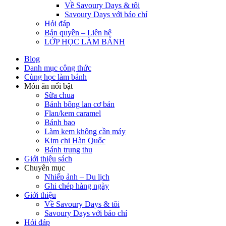
Về Savoury Days & tôi
Savoury Days với báo chí
Hỏi đáp
Bản quyền – Liên hệ
LỚP HỌC LÀM BÁNH
Blog
Danh mục công thức
Cùng học làm bánh
Món ăn nổi bật
Sữa chua
Bánh bông lan cơ bản
Flan/kem caramel
Bánh bao
Làm kem không cần máy
Kim chi Hàn Quốc
Bánh trung thu
Giới thiệu sách
Chuyên mục
Nhiếp ảnh – Du lịch
Ghi chép hàng ngày
Giới thiệu
Về Savoury Days & tôi
Savoury Days với báo chí
Hỏi đáp