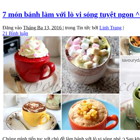
7 món bánh làm với lò vi sóng tuyệt ngon
Đăng vào
Tháng Ba 13, 2016 |
trong
Tin tức
bởi
Linh Trang
|
21 Bình luận
Chúng mình tiếp tục với chủ đề làm bánh với lò vi sóng nhé :) Sau k