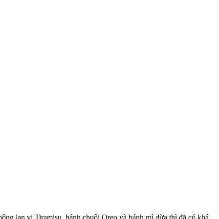
bông lan vị Tiramisu, bánh chuối Oreo và bánh mì dừa thì đã có khá