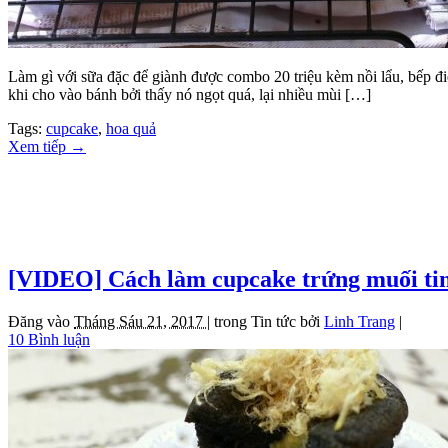
Làm gì với sữa đặc để giành được combo 20 triệu kèm nồi lẩu, bếp 
khi cho vào bánh bởi thấy nó ngọt quá, lại nhiều mùi […]
Tags:
cupcake
,
hoa quả
Xem tiếp
→
[VIDEO] Cách làm cupcake trứng muối tin
Đăng vào
Tháng Sáu 21, 2017 |
trong
Tin tức
bởi
Linh Trang
|
10 Bình luận