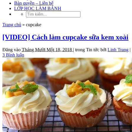
Bản quyền – Liên hệ
LỚP HỌC LÀM BÁNH
Trang chủ
»
cupcake
[VIDEO] Cách làm cupcake sữa kem xoài
Đăng vào
Tháng Mười Một 18, 2018 |
trong
Tin tức
bởi
Linh Trang
|
3 Bình luận