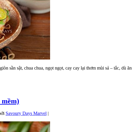
n sần sật, chua chua, ngọt ngọt, cay cay lại thơm mùi sả – tắc, dù ăn
– mềm)
bởi
Savoury Days Marvel
|