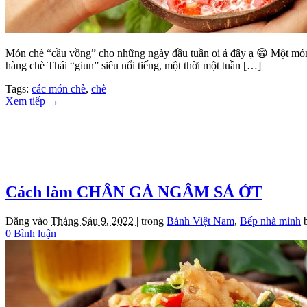
Món chè “cầu vồng” cho những ngày đầu tuần oi ả đây ạ 😁 Một món
hàng chè Thái “giun” siêu nổi tiếng, một thời một tuần […]
Tags:
các món chè
,
chè
Xem tiếp
→
Cách làm CHÂN GÀ NGÂM SẢ ỚT
Đăng vào
Tháng Sáu 9, 2022 |
trong
Bánh Việt Nam
,
Bếp nhà mình
0 Bình luận