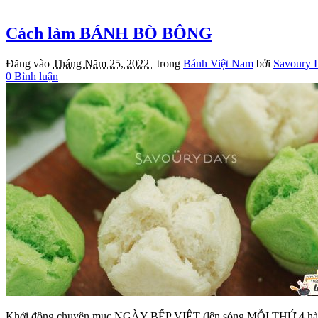
Cách làm BÁNH BÒ BÔNG
Đăng vào
Tháng Năm 25, 2022 |
trong
Bánh Việt Nam
bởi
Savoury 
0 Bình luận
Khởi động chuyên mục NGÀY BẾP VIỆT (lên sóng MỖI THỨ 4 hàng tuần