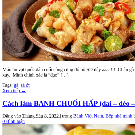
Món ăn vặt quốc dân cuối cùng cũng đổ bộ SD đây ạaaa!!!! Chân gà giò
xảy. Mình chính xác là “đạo” […]
Tags:
gà
,
sả ớt
Xem tiếp
→
Cách làm BÁNH CHUỐI HẤP (dai – dẻo 
Đăng vào
Tháng Sáu 8, 2022 |
trong
Bánh Việt Nam
,
Bếp nhà mình
0 Bình luận