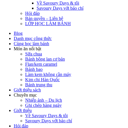
Về Savoury Days & tôi
Savoury Days với báo chí
Hỏi đáp
Bản quyền – Liên hệ
LỚP HỌC LÀM BÁNH
Blog
Danh mục công thức
Cùng học làm bánh
Món ăn nổi bật
Sữa chua
Bánh bông lan cơ bản
Flan/kem caramel
Bánh bao
Làm kem không cần máy
Kim chi Hàn Quốc
Bánh trung thu
Giới thiệu sách
Chuyên mục
Nhiếp ảnh – Du lịch
Ghi chép hàng ngày
Giới thiệu
Về Savoury Days & tôi
Savoury Days với báo chí
Hỏi đáp