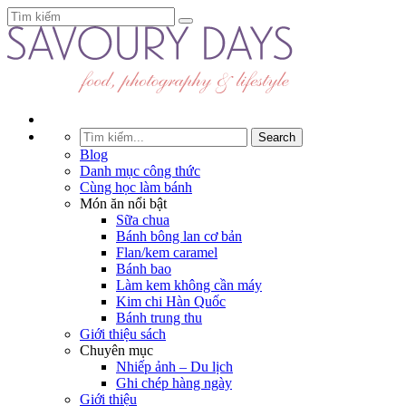
Blog
Danh mục công thức
Cùng học làm bánh
Món ăn nổi bật
Sữa chua
Bánh bông lan cơ bản
Flan/kem caramel
Bánh bao
Làm kem không cần máy
Kim chi Hàn Quốc
Bánh trung thu
Giới thiệu sách
Chuyên mục
Nhiếp ảnh – Du lịch
Ghi chép hàng ngày
Giới thiệu