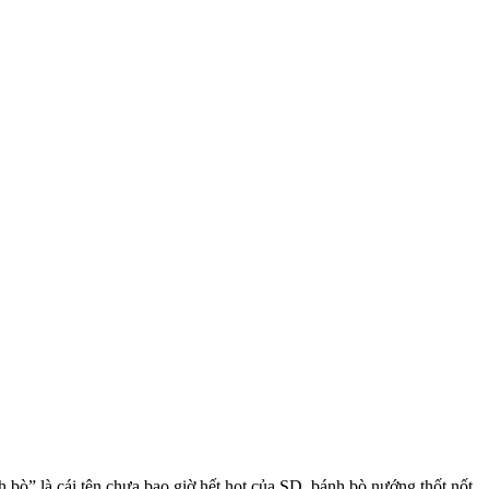
 là cái tên chưa bao giờ hết hot của SD, bánh bò nướng thốt nốt,