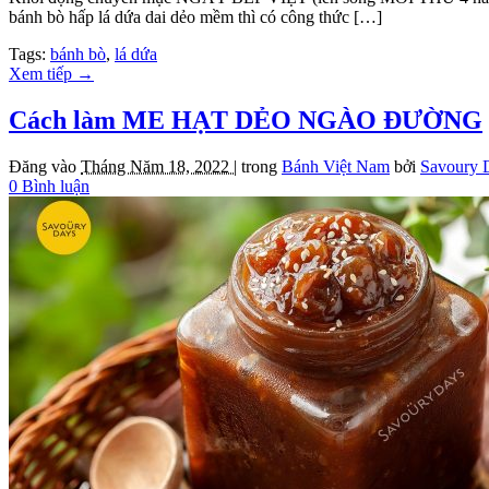
bánh bò hấp lá dứa dai dẻo mềm thì có công thức […]
Tags:
bánh bò
,
lá dứa
Xem tiếp
→
Cách làm ME HẠT DẺO NGÀO ĐƯỜNG
Đăng vào
Tháng Năm 18, 2022 |
trong
Bánh Việt Nam
bởi
Savoury 
0 Bình luận