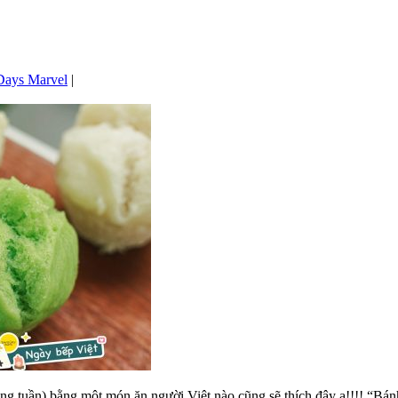
Days Marvel
|
) bằng một món ăn người Việt nào cũng sẽ thích đây ạ!!!! “Bánh bò”