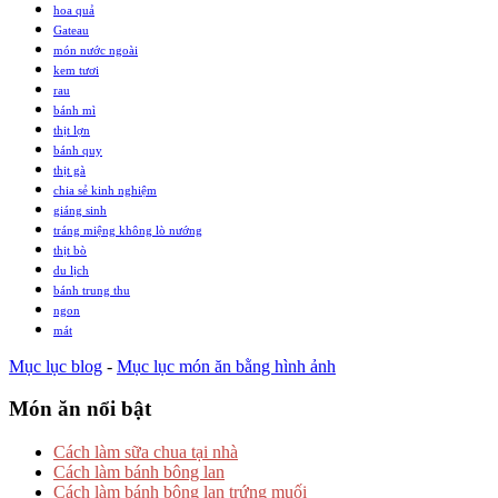
hoa quả
Gateau
món nước ngoài
kem tươi
rau
bánh mì
thịt lợn
bánh quy
thịt gà
chia sẻ kinh nghiệm
giáng sinh
tráng miệng không lò nướng
thịt bò
du lịch
bánh trung thu
ngon
mát
Mục lục blog
-
Mục lục món ăn bằng hình ảnh
Món ăn nổi bật
Cách làm sữa chua tại nhà
Cách làm bánh bông lan
Cách làm bánh bông lan trứng muối