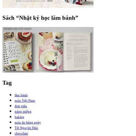
Sách “Nhật ký học làm bánh”
Tag
làm bánh
món Việt Nam
đơn giản
tráng miệng
baking
món ăn hàng ngày
Tết Nguyên Đán
chocolate