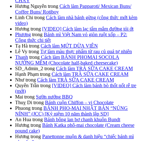
CHẢY
Hương Nguyên
trong
Cách làm Papparoti/ Mexican Buns/
Coffee Buns/ Rotiboy
Linh Chi
trong
Cách làm nhà bánh gừng (công thức mới kèm
video)
Hương
trong
[VIDEO] Cách làm lạc tẩm mắm đường tỏi ớt
Phương
trong
Bánh mì Việt Nam vỏ giòn ruột xốp – P2:
Công thức chi tiết
Tạ Hà
trong
Cách làm MỨT DỪA VIÊN
Lê Vy
trong
Tự làm màu thực phẩm từ rau củ quả tự nhiên
Thanh
trong
Cách làm BÁNH PHOMAI SOCOLA
NƯỚNG MỀM (Chocolate half-baked cheesecake)
SD_Admin_2
trong
Cách làm TRÀ SỮA CAKE CREAM
Hạnh Phạm
trong
Cách làm TRÀ SỮA CAKE CREAM
Như
trong
Cách làm TRÀ SỮA CAKE CREAM
Quyên Trần
trong
[VIDEO] Cách làm bánh bò thốt nốt rễ tre
(mới)
Mai
trong
Sườn nướng BBQ
Thuỵ Di
trong
Bánh cuộn Chiffon – vị Chocolate
Phuong
trong
BÁNH PHO-MAI NHẬT BẢN “NÚNG
NÍNH” (JCC) [Kỷ niệm 10 năm thành lập SD]
An Hua
trong
Bánh bông lan bơ chanh khuôn Bundt
Hương
trong
Bánh Katka phô-mai chocolate (Cream cheese
pound cake)
Hương
trong
Panettonne muộn & danh hiệu “chiếc bánh mì