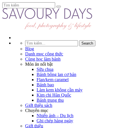
Blog
Danh mục công thức
Cùng học làm bánh
Món ăn nổi bật
Sữa chua
Bánh bông lan cơ bản
Flan/kem caramel
Bánh bao
Làm kem không cần máy
Kim chi Hàn Quốc
Bánh trung thu
Giới thiệu sách
Chuyên mục
Nhiếp ảnh – Du lịch
Ghi chép hàng ngày
Giới thiệu