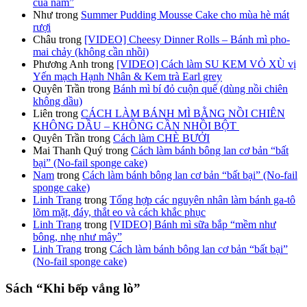
của năm”
Như
trong
Summer Pudding Mousse Cake cho mùa hè mát
rượi
Châu
trong
[VIDEO] Cheesy Dinner Rolls – Bánh mì pho-
mai chảy (không cần nhồi)
Phương Anh
trong
[VIDEO] Cách làm SU KEM VỎ XÙ vị
Yến mạch Hạnh Nhân & Kem trà Earl grey
Quyên Trần
trong
Bánh mì bí đỏ cuộn quế (dùng nồi chiên
không dầu)
Liên
trong
CÁCH LÀM BÁNH MÌ BẰNG NỒI CHIÊN
KHÔNG DẦU – KHÔNG CẦN NHỒI BỘT
Quyên Trần
trong
Cách làm CHÈ BƯỞI
Mai Thanh Quý
trong
Cách làm bánh bông lan cơ bản “bất
bại” (No-fail sponge cake)
Nam
trong
Cách làm bánh bông lan cơ bản “bất bại” (No-fail
sponge cake)
Linh Trang
trong
Tổng hợp các nguyên nhân làm bánh ga-tô
lõm mặt, đáy, thắt eo và cách khắc phục
Linh Trang
trong
[VIDEO] Bánh mì sữa bắp “mềm như
bông, nhẹ như mây”
Linh Trang
trong
Cách làm bánh bông lan cơ bản “bất bại”
(No-fail sponge cake)
Sách “Khi bếp vắng lò”