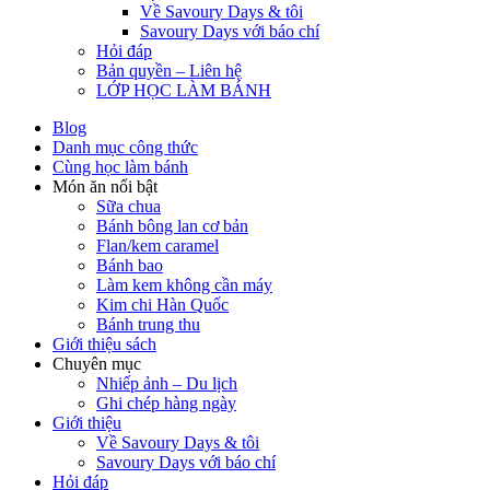
Về Savoury Days & tôi
Savoury Days với báo chí
Hỏi đáp
Bản quyền – Liên hệ
LỚP HỌC LÀM BÁNH
Blog
Danh mục công thức
Cùng học làm bánh
Món ăn nổi bật
Sữa chua
Bánh bông lan cơ bản
Flan/kem caramel
Bánh bao
Làm kem không cần máy
Kim chi Hàn Quốc
Bánh trung thu
Giới thiệu sách
Chuyên mục
Nhiếp ảnh – Du lịch
Ghi chép hàng ngày
Giới thiệu
Về Savoury Days & tôi
Savoury Days với báo chí
Hỏi đáp