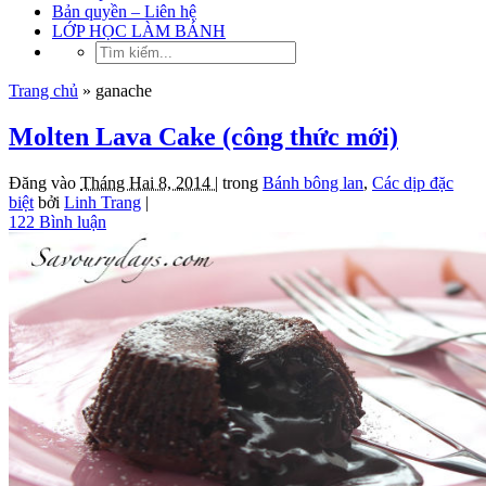
Bản quyền – Liên hệ
LỚP HỌC LÀM BÁNH
Trang chủ
»
ganache
Molten Lava Cake (công thức mới)
Đăng vào
Tháng Hai 8, 2014 |
trong
Bánh bông lan
,
Các dịp đặc
biệt
bởi
Linh Trang
|
122 Bình luận