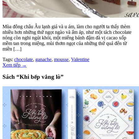
Mùa đông châu Âu lạnh giá và u ám, làm cho người ta thấy thèm
nhiều hơn những thứ ngọt ngào và ấm áp, như một tách chocolate
nóng còn nghi ngút khói, một miếng bánh đậm đà vị cacao xốp
mềm tan trong miệng, mùi thơm ngọt của những thứ quả đến từ
miền […]
Tags:
chocolate
,
ganache
,
mousse
,
Valentine
Xem tiếp
→
Sách “Khi bếp vắng lò”