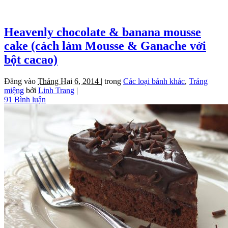
Heavenly chocolate & banana mousse
cake (cách làm Mousse & Ganache với
bột cacao)
Đăng vào
Tháng Hai 6, 2014 |
trong
Các loại bánh khác
,
Tráng
miệng
bởi
Linh Trang
|
91 Bình luận