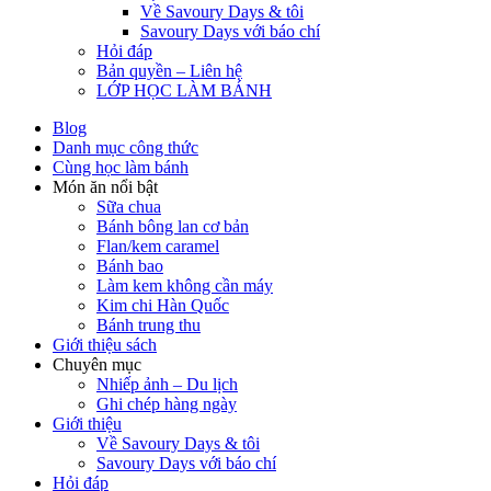
Về Savoury Days & tôi
Savoury Days với báo chí
Hỏi đáp
Bản quyền – Liên hệ
LỚP HỌC LÀM BÁNH
Blog
Danh mục công thức
Cùng học làm bánh
Món ăn nổi bật
Sữa chua
Bánh bông lan cơ bản
Flan/kem caramel
Bánh bao
Làm kem không cần máy
Kim chi Hàn Quốc
Bánh trung thu
Giới thiệu sách
Chuyên mục
Nhiếp ảnh – Du lịch
Ghi chép hàng ngày
Giới thiệu
Về Savoury Days & tôi
Savoury Days với báo chí
Hỏi đáp