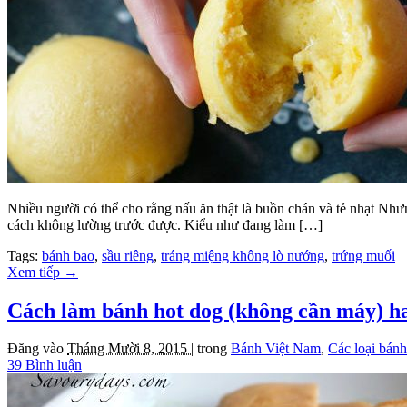
Nhiều người có thể cho rằng nấu ăn thật là buồn chán và tẻ nhạt Như
cách không lường trước được. Kiểu như đang làm […]
Tags:
bánh bao
,
sầu riêng
,
tráng miệng không lò nướng
,
trứng muối
Xem tiếp
→
Cách làm bánh hot dog (không cần máy) h
Đăng vào
Tháng Mười 8, 2015 |
trong
Bánh Việt Nam
,
Các loại bán
39 Bình luận