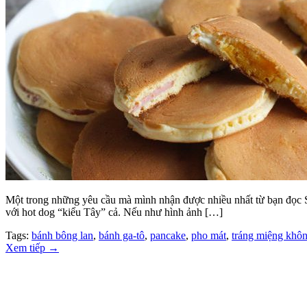
Một trong những yêu cầu mà mình nhận được nhiều nhất từ bạn đọc Sa
với hot dog “kiểu Tây” cả. Nếu như hình ảnh […]
Tags:
bánh bông lan
,
bánh ga-tô
,
pancake
,
pho mát
,
tráng miệng khô
Xem tiếp
→