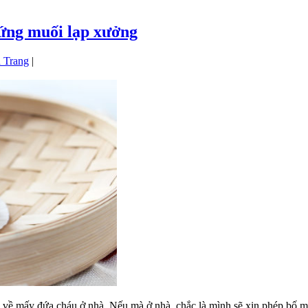
rứng muối lạp xưởng
 Trang
|
là về mấy đứa cháu ở nhà. Nếu mà ở nhà, chắc là mình sẽ xin phép bố