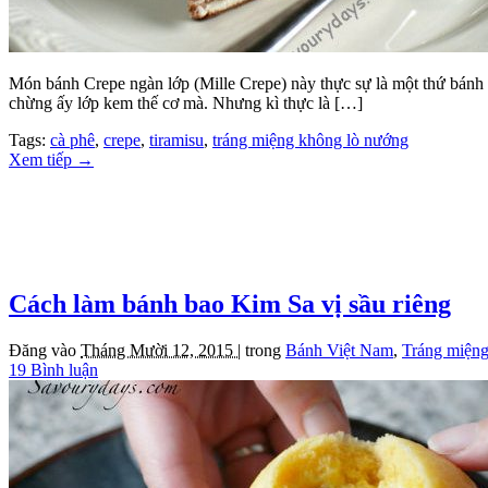
Món bánh Crepe ngàn lớp (Mille Crepe) này thực sự là một thứ bánh “
chừng ấy lớp kem thế cơ mà. Nhưng kì thực là […]
Tags:
cà phê
,
crepe
,
tiramisu
,
tráng miệng không lò nướng
Xem tiếp
→
Cách làm bánh bao Kim Sa vị sầu riêng
Đăng vào
Tháng Mười 12, 2015 |
trong
Bánh Việt Nam
,
Tráng miện
19 Bình luận