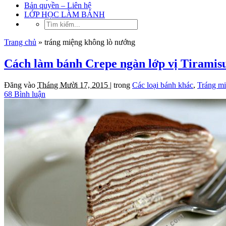
Bản quyền – Liên hệ
LỚP HỌC LÀM BÁNH
Trang chủ
»
tráng miệng không lò nướng
Cách làm bánh Crepe ngàn lớp vị Tiramis
Đăng vào
Tháng Mười 17, 2015 |
trong
Các loại bánh khác
,
Tráng m
68 Bình luận