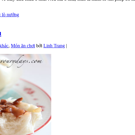
g lò nướng
u
 khác
,
Món ăn chơi
bởi
Linh Trang
|