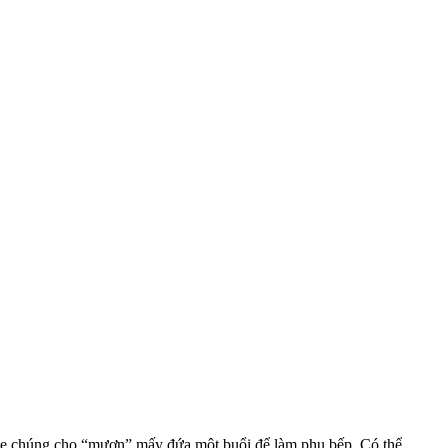
 mẹ chúng cho “mượn” mấy đứa một buổi để làm phụ bếp. Có thể