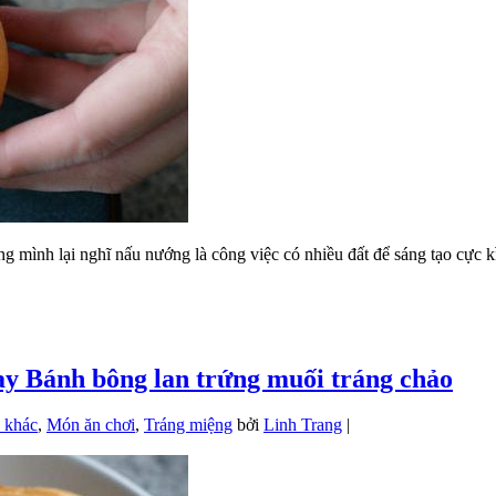
ng mình lại nghĩ nấu nướng là công việc có nhiều đất để sáng tạo cực 
ay Bánh bông lan trứng muối tráng chảo
h khác
,
Món ăn chơi
,
Tráng miệng
bởi
Linh Trang
|