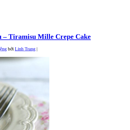
u – Tiramisu Mille Crepe Cake
iệng
bởi
Linh Trang
|