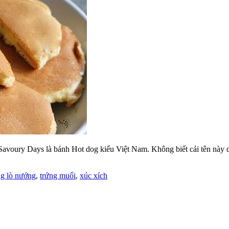
voury Days là bánh Hot dog kiểu Việt Nam. Không biết cái tên này do
ng lò nướng
,
trứng muối
,
xúc xích