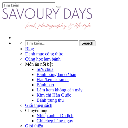
Blog
Danh mục công thức
Cùng học làm bánh
Món ăn nổi bật
Sữa chua
Bánh bông lan cơ bản
Flan/kem caramel
Bánh bao
Làm kem không cần máy
Kim chi Hàn Quốc
Bánh trung thu
Giới thiệu sách
Chuyên mục
Nhiếp ảnh – Du lịch
Ghi chép hàng ngày
Giới thiệu