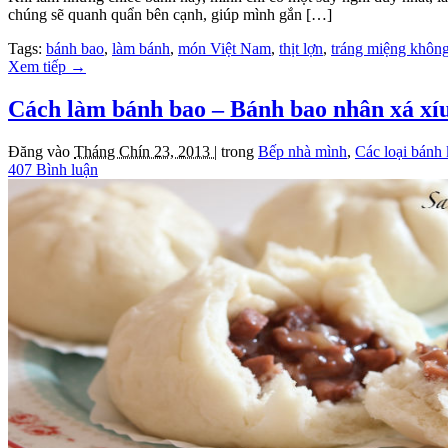
chúng sẽ quanh quẩn bên cạnh, giúp mình gắn […]
Tags:
bánh bao
,
làm bánh
,
món Việt Nam
,
thịt lợn
,
tráng miệng khôn
Xem tiếp
→
Cách làm bánh bao – Bánh bao nhân xá xí
Đăng vào
Tháng Chín 23, 2013 |
trong
Bếp nhà mình
,
Các loại bánh
407 Bình luận