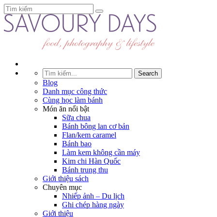
Blog
Danh mục công thức
Cùng học làm bánh
Món ăn nổi bật
Sữa chua
Bánh bông lan cơ bản
Flan/kem caramel
Bánh bao
Làm kem không cần máy
Kim chi Hàn Quốc
Bánh trung thu
Giới thiệu sách
Chuyên mục
Nhiếp ảnh – Du lịch
Ghi chép hàng ngày
Giới thiệu