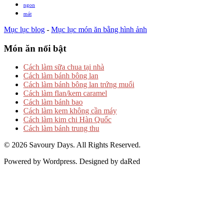
ngon
mát
Mục lục blog
-
Mục lục món ăn bằng hình ảnh
Món ăn nổi bật
Cách làm sữa chua tại nhà
Cách làm bánh bông lan
Cách làm bánh bông lan trứng muối
Cách làm flan/kem caramel
Cách làm bánh bao
Cách làm kem không cần máy
Cách làm kim chi Hàn Quốc
Cách làm bánh trung thu
© 2026 Savoury Days. All Rights Reserved.
Powered by Wordpress. Designed by daRed