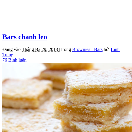
Bars chanh leo
Đăng vào
Tháng Ba 29, 2013 |
trong
Brownies - Bars
bởi
Linh
Trang
|
76 Bình luận