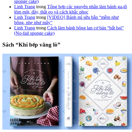
sponge cake)
Linh Trang
trong
Tổng hợp các nguyên nhân làm bánh ga-tô
lõm mặt, đáy, thắt eo và cách khắc phục
Linh Trang
trong
[VIDEO] Bánh mì sữa bắp “mềm như
bông, nhẹ như mây”
Linh Trang
trong
Cách làm bánh bông lan cơ bản “bất bại”
(No-fail sponge cake)
Sách “Khi bếp vắng lò”