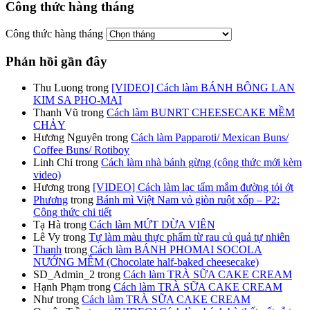
Công thức hàng tháng
Công thức hàng tháng
Phản hồi gần đây
Thu Luong
trong
[VIDEO] Cách làm BÁNH BÔNG LAN
KIM SA PHO-MAI
Thanh Vũ
trong
Cách làm BUNRT CHEESECAKE MỀM
CHẢY
Hương Nguyên
trong
Cách làm Papparoti/ Mexican Buns/
Coffee Buns/ Rotiboy
Linh Chi
trong
Cách làm nhà bánh gừng (công thức mới kèm
video)
Hương
trong
[VIDEO] Cách làm lạc tẩm mắm đường tỏi ớt
Phương
trong
Bánh mì Việt Nam vỏ giòn ruột xốp – P2:
Công thức chi tiết
Tạ Hà
trong
Cách làm MỨT DỪA VIÊN
Lê Vy
trong
Tự làm màu thực phẩm từ rau củ quả tự nhiên
Thanh
trong
Cách làm BÁNH PHOMAI SOCOLA
NƯỚNG MỀM (Chocolate half-baked cheesecake)
SD_Admin_2
trong
Cách làm TRÀ SỮA CAKE CREAM
Hạnh Phạm
trong
Cách làm TRÀ SỮA CAKE CREAM
Như
trong
Cách làm TRÀ SỮA CAKE CREAM