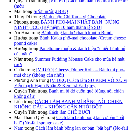
Quyên Trần
trong
[VIDEO] Cách làm bánh bò thốt nốt rễ tre
(mới)
Mai
trong
Sườn nướng BBQ
Thuỵ Di
trong
Bánh cuộn Chiffon – vị Chocolate
Phuong
trong
BÁNH PHO-MAI NHẬT BẢN “NÚNG
NÍNH” (JCC) [Kỷ niệm 10 năm thành lập SD]
An Hua
trong
Bánh bông lan bơ chanh khuôn Bundt
Hương
trong
Bánh Katka phô-mai chocolate (Cream cheese
pound cake)
Hương
trong
Panettonne muộn & danh hiệu “chiếc bánh mì
của năm”
Như
trong
Summer Pudding Mousse Cake cho mùa hè mát
rượi
Châu
trong
[VIDEO] Cheesy Dinner Rolls – Bánh mì pho-
mai chảy (không cần nhồi)
Phương Anh
trong
[VIDEO] Cách làm SU KEM VỎ XÙ vị
Yến mạch Hạnh Nhân & Kem trà Earl grey
Quyên Trần
trong
Bánh mì bí đỏ cuộn quế (dùng nồi chiên
không dầu)
Liên
trong
CÁCH LÀM BÁNH MÌ BẰNG NỒI CHIÊN
KHÔNG DẦU – KHÔNG CẦN NHỒI BỘT
Quyên Trần
trong
Cách làm CHÈ BƯỞI
Mai Thanh Quý
trong
Cách làm bánh bông lan cơ bản “bất
bại” (No-fail sponge cake)
Nam
trong
Cách làm bánh bông lan cơ bản “bất bại” (No-fail