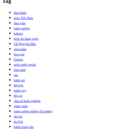
Tag
làm bánh
món Việt Nam
đơn giản
tráng miệng
baking
món ăn hàng ngày
Tết Nguyên Đán
chocolate
hoa quả
Gateau
món nước ngoài
kem tươi
rau
bánh mì
thịt lợn
bánh quy
thịt gà
chia sẻ kinh nghiệm
giáng sinh
tráng miệng không lò nướng
thịt bò
du lịch
bánh trung thu