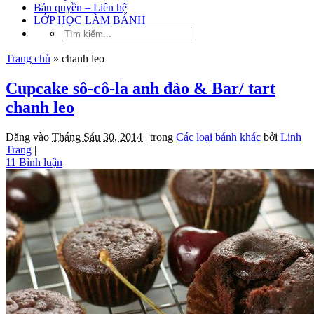
Bản quyền – Liên hệ
LỚP HỌC LÀM BÁNH
Trang chủ
»
chanh leo
Cupcake sô-cô-la anh đào & Bar/ tart
chanh leo
Đăng vào
Tháng Sáu 30, 2014 |
trong
Các loại bánh khác
bởi
Linh
Trang
|
11 Bình luận