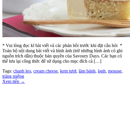
* Vui lòng đọc kĩ bài viết và các phản hồi trước khi đặt câu hỏi *
Toàn bộ nội dung bài viết và hình ảnh (trừ những hình ảnh có ghi
nguồn trích dẫn) thuộc bản quyền của Savoury Days. Các bạn có
thể lưu lại công thức để sử dụng cho mục đích cá […]
Tags:
chanh leo
,
cream cheese
,
kem tươi
,
làm bánh
,
lạnh
,
mousse
,
tráng miệng
Xem tiếp
→