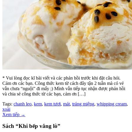
* Vui lòng đọc kĩ bài viết và các phản hồi trước khi đặt câu hỏi.
Cảm ơn các bạn. Công thức kem từ cách đây tận 2 tuần mà có vẻ
vẫn chưa “nguội” đi mấy ;) Mình vẫn tiếp tục nhận được phản hồi
và chia sẻ công thức từ các bạn, cảm ơn […]
Tags:
chanh leo
,
kem
,
kem tươi
,
mát
,
tráng miệng
,
whipping cream
,
xoài
Xem tiếp
→
Sách “Khi bếp vắng lò”