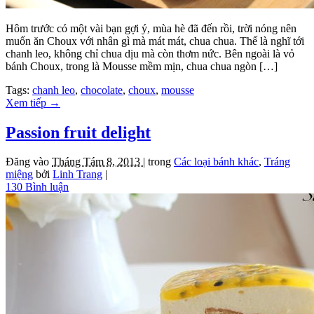
Hôm trước có một vài bạn gợi ý, mùa hè đã đến rồi, trời nóng nên
muốn ăn Choux với nhân gì mà mát mát, chua chua. Thế là nghĩ tới
chanh leo, không chỉ chua dịu mà còn thơm nức. Bên ngoài là vỏ
bánh Choux, trong là Mousse mềm mịn, chua chua ngòn […]
Tags:
chanh leo
,
chocolate
,
choux
,
mousse
Xem tiếp
→
Passion fruit delight
Đăng vào
Tháng Tám 8, 2013 |
trong
Các loại bánh khác
,
Tráng
miệng
bởi
Linh Trang
|
130 Bình luận