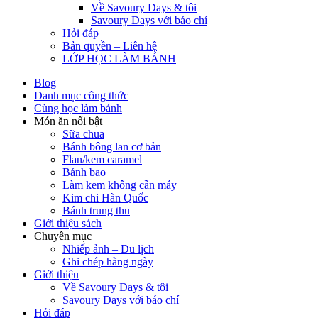
Về Savoury Days & tôi
Savoury Days với báo chí
Hỏi đáp
Bản quyền – Liên hệ
LỚP HỌC LÀM BÁNH
Blog
Danh mục công thức
Cùng học làm bánh
Món ăn nổi bật
Sữa chua
Bánh bông lan cơ bản
Flan/kem caramel
Bánh bao
Làm kem không cần máy
Kim chi Hàn Quốc
Bánh trung thu
Giới thiệu sách
Chuyên mục
Nhiếp ảnh – Du lịch
Ghi chép hàng ngày
Giới thiệu
Về Savoury Days & tôi
Savoury Days với báo chí
Hỏi đáp