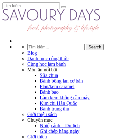
Blog
Danh mục công thức
Cùng học làm bánh
Món ăn nổi bật
Sữa chua
Bánh bông lan cơ bản
Flan/kem caramel
Bánh bao
Làm kem không cần máy
Kim chi Hàn Quốc
Bánh trung thu
Giới thiệu sách
Chuyên mục
Nhiếp ảnh – Du lịch
Ghi chép hàng ngày
Giới thiệu