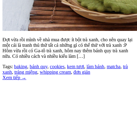
Đợt vừa rồi mình về nhà mua được ít bột trà xanh, cho nên quay lại
một cái là tranh thủ thử tất cả những gì có thể thử với trà xanh :P
Hôm vừa rồi có Ga-tô trà xanh, hôm nay thêm bánh quy trà xanh
nữa. Có nhiều cách và nhiều kiểu làm […]
Tags:
baking
,
bánh quy
,
cookies
,
kem tươi
,
làm bánh
,
matcha
,
trà
xanh
,
tráng miệng
,
whipping cream
,
đơn giản
Xem tiếp
→