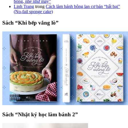
bông, nhẹ như mây”
Linh Trang
trong
Cách làm bánh bông lan cơ bản “bất bại”
(No-fail sponge cake)
Sách “Khi bếp vắng lò”
Sách “Nhật ký học làm bánh 2”