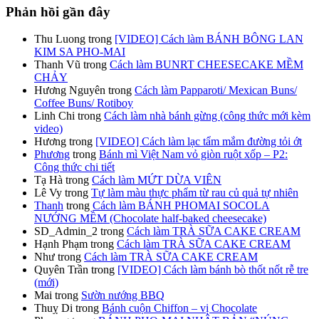
Phản hồi gần đây
Thu Luong
trong
[VIDEO] Cách làm BÁNH BÔNG LAN
KIM SA PHO-MAI
Thanh Vũ
trong
Cách làm BUNRT CHEESECAKE MỀM
CHẢY
Hương Nguyên
trong
Cách làm Papparoti/ Mexican Buns/
Coffee Buns/ Rotiboy
Linh Chi
trong
Cách làm nhà bánh gừng (công thức mới kèm
video)
Hương
trong
[VIDEO] Cách làm lạc tẩm mắm đường tỏi ớt
Phương
trong
Bánh mì Việt Nam vỏ giòn ruột xốp – P2:
Công thức chi tiết
Tạ Hà
trong
Cách làm MỨT DỪA VIÊN
Lê Vy
trong
Tự làm màu thực phẩm từ rau củ quả tự nhiên
Thanh
trong
Cách làm BÁNH PHOMAI SOCOLA
NƯỚNG MỀM (Chocolate half-baked cheesecake)
SD_Admin_2
trong
Cách làm TRÀ SỮA CAKE CREAM
Hạnh Phạm
trong
Cách làm TRÀ SỮA CAKE CREAM
Như
trong
Cách làm TRÀ SỮA CAKE CREAM
Quyên Trần
trong
[VIDEO] Cách làm bánh bò thốt nốt rễ tre
(mới)
Mai
trong
Sườn nướng BBQ
Thuỵ Di
trong
Bánh cuộn Chiffon – vị Chocolate