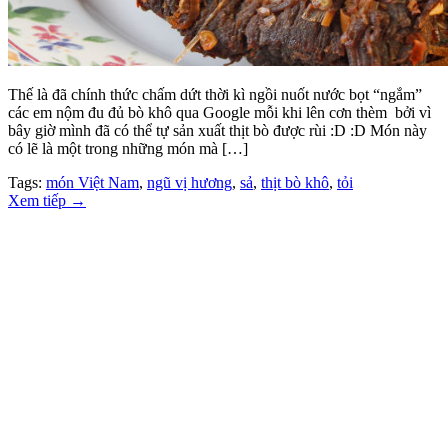
Thế là đã chính thức chấm dứt thời kì ngồi nuốt nước bọt “ngắm”
các em nộm đu đủ bò khô qua Google mỗi khi lên cơn thèm bởi vì
bây giờ mình đã có thể tự sản xuất thịt bò được rùi :D :D Món này
có lẽ là một trong những món mà […]
Tags:
món Việt Nam
,
ngũ vị hương
,
sả
,
thịt bò khô
,
tỏi
Xem tiếp
→