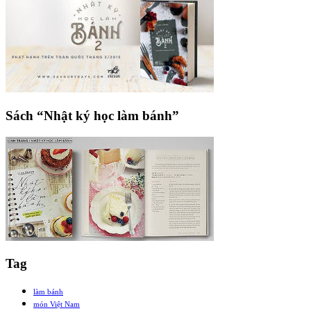
Sách “Nhật ký học làm bánh”
Tag
làm bánh
món Việt Nam