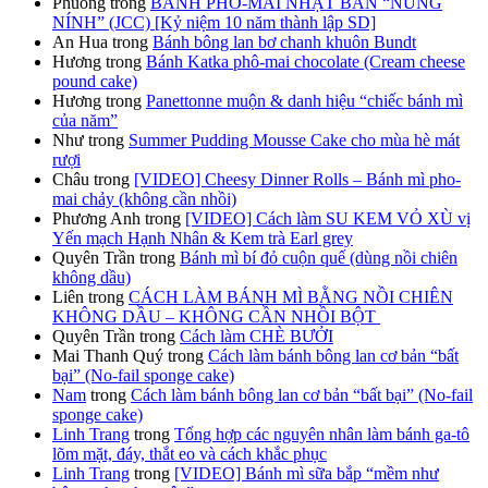
Phuong
trong
BÁNH PHO-MAI NHẬT BẢN “NÚNG
NÍNH” (JCC) [Kỷ niệm 10 năm thành lập SD]
An Hua
trong
Bánh bông lan bơ chanh khuôn Bundt
Hương
trong
Bánh Katka phô-mai chocolate (Cream cheese
pound cake)
Hương
trong
Panettonne muộn & danh hiệu “chiếc bánh mì
của năm”
Như
trong
Summer Pudding Mousse Cake cho mùa hè mát
rượi
Châu
trong
[VIDEO] Cheesy Dinner Rolls – Bánh mì pho-
mai chảy (không cần nhồi)
Phương Anh
trong
[VIDEO] Cách làm SU KEM VỎ XÙ vị
Yến mạch Hạnh Nhân & Kem trà Earl grey
Quyên Trần
trong
Bánh mì bí đỏ cuộn quế (dùng nồi chiên
không dầu)
Liên
trong
CÁCH LÀM BÁNH MÌ BẰNG NỒI CHIÊN
KHÔNG DẦU – KHÔNG CẦN NHỒI BỘT
Quyên Trần
trong
Cách làm CHÈ BƯỞI
Mai Thanh Quý
trong
Cách làm bánh bông lan cơ bản “bất
bại” (No-fail sponge cake)
Nam
trong
Cách làm bánh bông lan cơ bản “bất bại” (No-fail
sponge cake)
Linh Trang
trong
Tổng hợp các nguyên nhân làm bánh ga-tô
lõm mặt, đáy, thắt eo và cách khắc phục
Linh Trang
trong
[VIDEO] Bánh mì sữa bắp “mềm như