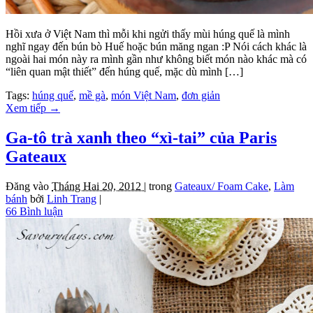
Hồi xưa ở Việt Nam thì mỗi khi ngửi thấy mùi húng quế là mình
nghĩ ngay đến bún bò Huế hoặc bún măng ngan :P Nói cách khác là
ngoài hai món này ra mình gần như không biết món nào khác mà có
“liên quan mật thiết” đến húng quế, mặc dù mình […]
Tags:
húng quế
,
mề gà
,
món Việt Nam
,
đơn giản
Xem tiếp
→
Ga-tô trà xanh theo “xì-tai” của Paris
Gateaux
Đăng vào
Tháng Hai 20, 2012 |
trong
Gateaux/ Foam Cake
,
Làm
bánh
bởi
Linh Trang
|
66 Bình luận