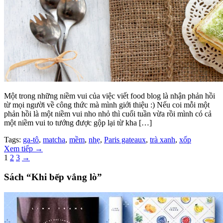
Một trong những niềm vui của việc viết food blog là nhận phản hồi
từ mọi người về công thức mà mình giới thiệu :) Nếu coi mỗi một
phản hồi là một niềm vui nho nhỏ thì cuối tuần vừa rồi mình có cả
một niềm vui to tướng được gộp lại từ kha […]
Tags:
ga-tô
,
matcha
,
mềm
,
nhẹ
,
Paris gateaux
,
trà xanh
,
xốp
Xem tiếp
→
1
2
3
→
Sách “Khi bếp vắng lò”