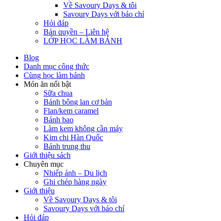
Về Savoury Days & tôi
Savoury Days với báo chí
Hỏi đáp
Bản quyền – Liên hệ
LỚP HỌC LÀM BÁNH
Blog
Danh mục công thức
Cùng học làm bánh
Món ăn nổi bật
Sữa chua
Bánh bông lan cơ bản
Flan/kem caramel
Bánh bao
Làm kem không cần máy
Kim chi Hàn Quốc
Bánh trung thu
Giới thiệu sách
Chuyên mục
Nhiếp ảnh – Du lịch
Ghi chép hàng ngày
Giới thiệu
Về Savoury Days & tôi
Savoury Days với báo chí
Hỏi đáp