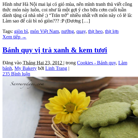
Hình như Hà Nội mai lại có gió mùa, nên mình tranh thủ viết công
thức món này luôn, coi như là một gợi ý cho bữa cơm cuối tuần
dành tặng cả nhà nhé ;) “Trăn trở” nhiều nhất với món này có lẽ là:
Làm sao để cái bì nó giòn??? :P (Đương […]
Tags:
giòn bì
,
món Việt Nam
,
nướng
,
quay
,
thịt heo
,
thịt lợn
Xem tiếp
→
Bánh quy vị trà xanh & kem tươi
Đăng vào
Tháng Hai 23, 2012 |
trong
Cookies - Bánh quy
,
Làm
bánh
,
My Bakery
bởi
Linh Trang
|
235 Bình luận