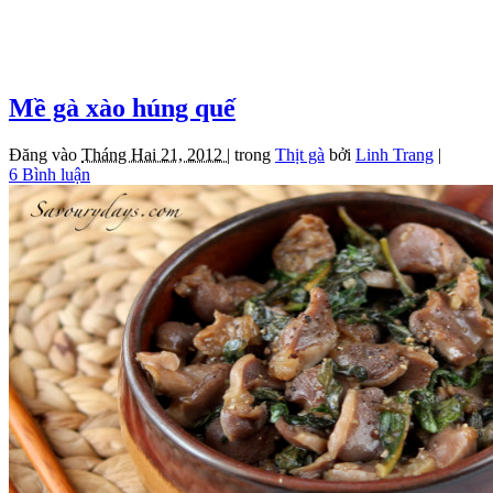
Mề gà xào húng quế
Đăng vào
Tháng Hai 21, 2012 |
trong
Thịt gà
bởi
Linh Trang
|
6 Bình luận