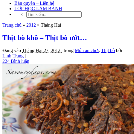
Bản quyền – Liên hệ
LỚP HỌC LÀM BÁNH
Trang chủ
»
2012
»
Tháng Hai
Thịt bò khô – Thịt bò ướt…
Đăng vào
Tháng Hai 27, 2012 |
trong
Món ăn chơi
,
Thịt bò
bởi
Linh Trang
|
224 Bình luận