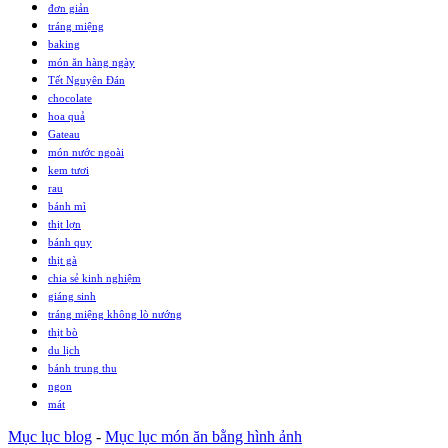
đơn giản
tráng miệng
baking
món ăn hàng ngày
Tết Nguyên Đán
chocolate
hoa quả
Gateau
món nước ngoài
kem tươi
rau
bánh mì
thịt lợn
bánh quy
thịt gà
chia sẻ kinh nghiệm
giáng sinh
tráng miệng không lò nướng
thịt bò
du lịch
bánh trung thu
ngon
mát
Mục lục blog
-
Mục lục món ăn bằng hình ảnh